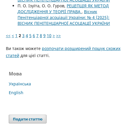
П. О. Ізуїта, О. О. Гуров,
РЕЦЕПЦІЯ ЯК МЕТОД
ДОСЛІДЖЕННЯ У ТЕОРІЇ ПРАВА
,
Вісник
Пенітенціарної асоціації України: № 4 (2025):
ВІСНИК ПЕНІТЕНЦІАРНОЇ АСОЦІАЦІЇ УКРАЇНИ
<<
<
1
2
3
4
5
6
7
8
9
10
>
>>
Ви також можете
розпочати розширений пошук схожих
статей
для цієї статті.
Мова
Українська
English
Подати статтю