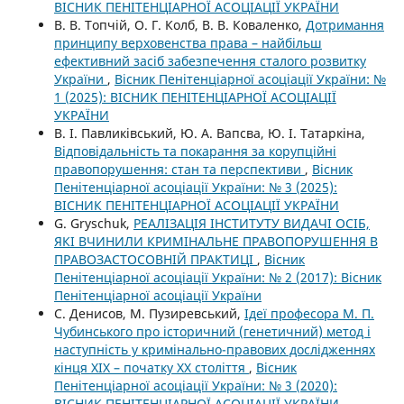
ВІСНИК ПЕНІТЕНЦІАРНОЇ АСОЦІАЦІЇ УКРАЇНИ
В. В. Топчій, О. Г. Колб, В. В. Коваленко,
Дотримання
принципу верховенства права – найбільш
ефективний засіб забезпечення сталого розвитку
України
,
Вісник Пенітенціарної асоціації України: №
1 (2025): ВІСНИК ПЕНІТЕНЦІАРНОЇ АСОЦІАЦІЇ
УКРАЇНИ
В. І. Павликівський, Ю. А. Вапсва, Ю. І. Татаркіна,
Відповідальність та покарання за корупційні
правопорушення: стан та перспективи
,
Вісник
Пенітенціарної асоціації України: № 3 (2025):
ВІСНИК ПЕНІТЕНЦІАРНОЇ АСОЦІАЦІЇ УКРАЇНИ
G. Gryschuk,
РЕАЛІЗАЦІЯ ІНСТИТУТУ ВИДАЧІ ОСІБ,
ЯКІ ВЧИНИЛИ КРИМІНАЛЬНЕ ПРАВОПОРУШЕННЯ В
ПРАВОЗАСТОСОВНІЙ ПРАКТИЦІ
,
Вісник
Пенітенціарної асоціації України: № 2 (2017): Вісник
Пенітенціарної асоціації України
С. Денисов, М. Пузиревський,
Ідеї професора М. П.
Чубинського про історичний (генетичний) метод і
наступність у кримінально-правових дослідженнях
кінця XIX – початку XX століття
,
Вісник
Пенітенціарної асоціації України: № 3 (2020):
ВІСНИК ПЕНІТЕНЦІАРНОЇ АСОЦІАЦІЇ УКРАЇНИ