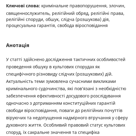
Ключові слова:
кримінальне правопорушення, злочин,
священнослужитель, релігійний обряд, релігійні права,
релігійні споруди, обшук, слідча (розшукова) дія,
процесуальна гарантія, свобода віросповідання
Анотація
У статті здійснено дослідження тактичних особливостей
проведення обшуку в культових спорудах як
специфічного різновиду слідчих (розшукових) дій.
Актуальність теми зумовлена сучасними викликами
кримінального судочинства, які пов’язані з необхідністю
забезпечення ефективності досудового розслідування
одночасно з дотриманням конституційних гарантій
свободи віросповідання, поваги до релігійних почуттів
віруючих та недопущення надмірного втручання у сферу
духовного життя. Особливий правовий статус культових
споруд, їх сакральне значення та специфіка