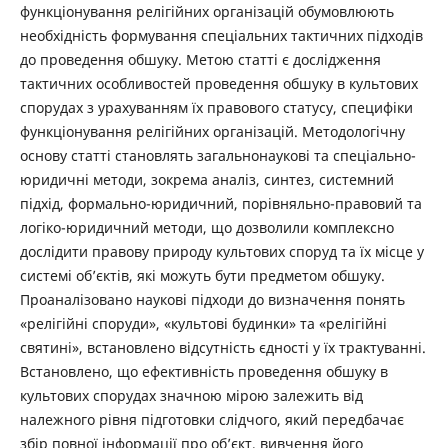
функціонування релігійних організацій обумовлюють
необхідність формування спеціальних тактичних підходів
до проведення обшуку. Метою статті є дослідження
тактичних особливостей проведення обшуку в культових
спорудах з урахуванням їх правового статусу, специфіки
функціонування релігійних організацій. Методологічну
основу статті становлять загальнонаукові та спеціально-
юридичні методи, зокрема аналіз, синтез, системний
підхід, формально-юридичний, порівняльно-правовий та
логіко-юридичний методи, що дозволили комплексно
дослідити правову природу культових споруд та їх місце у
системі об’єктів, які можуть бути предметом обшуку.
Проаналізовано наукові підходи до визначення понять
«релігійні споруди», «культові будинки» та «релігійні
святині», встановлено відсутність єдності у їх трактуванні.
Встановлено, що ефективність проведення обшуку в
культових спорудах значною мірою залежить від
належного рівня підготовки слідчого, який передбачає
збір повної інформації про об’єкт, вивчення його