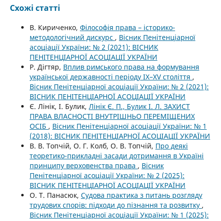
Схожі статті
В. Кириченко,
Філософія права – історико-
методологічний дискурс
,
Вісник Пенітенціарної
асоціації України: № 2 (2021): ВІСНИК
ПЕНІТЕНЦІАРНОЇ АСОЦІАЦІЇ УКРАЇНИ
Р. Дігтяр,
Вплив римського права на формування
української державності періоду IX–XV століття
,
Вісник Пенітенціарної асоціації України: № 2 (2021):
ВІСНИК ПЕНІТЕНЦІАРНОЇ АСОЦІАЦІЇ УКРАЇНИ
Є. Лінік, І. Булик,
Лінік Є. П., Булик І. Л. ЗАХИСТ
ПРАВА ВЛАСНОСТІ ВНУТРІШНЬО ПЕРЕМІЩЕНИХ
ОСІБ
,
Вісник Пенітенціарної асоціації України: № 1
(2018): ВІСНИК ПЕНІТЕНЦІАРНОЇ АСОЦІАЦІЇ УКРАЇНИ
В. В. Топчій, О. Г. Колб, О. В. Топчій,
Про деякі
теоретико-прикладні засади дотримання в Україні
принципу верховенства права
,
Вісник
Пенітенціарної асоціації України: № 2 (2025):
ВІСНИК ПЕНІТЕНЦІАРНОЇ АСОЦІАЦІЇ УКРАЇНИ
О. Т. Панасюк,
Судова практика з питань розгляду
трудових спорів: підходи до пізнання та розвитку
,
Вісник Пенітенціарної асоціації України: № 1 (2025):