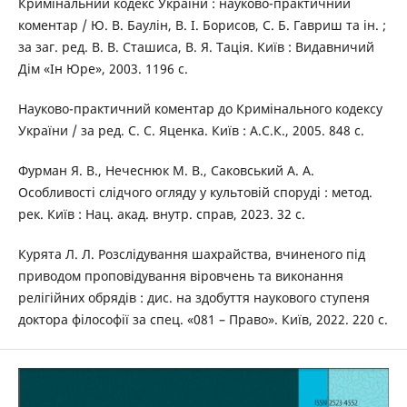
Кримінальний кодекс України : науково-практичний
коментар / Ю. В. Баулін, В. І. Борисов, С. Б. Гавриш та ін. ;
за заг. ред. В. В. Сташиса, В. Я. Тація. Київ : Видавничий
Дім «Ін Юре», 2003. 1196 с.
Науково-практичний коментар до Кримінального кодексу
України / за ред. С. С. Яценка. Київ : А.С.К., 2005. 848 с.
Фурман Я. В., Нечеснюк М. В., Саковський А. А.
Особливості слідчого огляду у культовій споруді : метод.
рек. Київ : Нац. акад. внутр. справ, 2023. 32 с.
Курята Л. Л. Розслідування шахрайства, вчиненого під
приводом проповідування віровчень та виконання
релігійних обрядів : дис. на здобуття наукового ступеня
доктора філософії за спец. «081 – Право». Київ, 2022. 220 с.