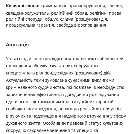
Ключові слова:
кримінальне правопорушення, злочин,
священнослужитель, релігійний обряд, релігійні права,
релігійні споруди, обшук, слідча (розшукова) дія,
процесуальна гарантія, свобода віросповідання
Анотація
У статті здійснено дослідження тактичних особливостей
проведення обшуку в культових спорудах як
специфічного різновиду слідчих (розшукових) дій.
Актуальність теми зумовлена сучасними викликами
кримінального судочинства, які пов’язані з необхідністю
забезпечення ефективності досудового розслідування
одночасно з дотриманням конституційних гарантій
свободи віросповідання, поваги до релігійних почуттів
віруючих та недопущення надмірного втручання у сферу
духовного життя. Особливий правовий статус культових
споруд, їх сакральне значення та специфіка