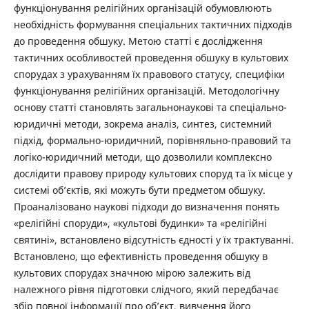
функціонування релігійних організацій обумовлюють
необхідність формування спеціальних тактичних підходів
до проведення обшуку. Метою статті є дослідження
тактичних особливостей проведення обшуку в культових
спорудах з урахуванням їх правового статусу, специфіки
функціонування релігійних організацій. Методологічну
основу статті становлять загальнонаукові та спеціально-
юридичні методи, зокрема аналіз, синтез, системний
підхід, формально-юридичний, порівняльно-правовий та
логіко-юридичний методи, що дозволили комплексно
дослідити правову природу культових споруд та їх місце у
системі об’єктів, які можуть бути предметом обшуку.
Проаналізовано наукові підходи до визначення понять
«релігійні споруди», «культові будинки» та «релігійні
святині», встановлено відсутність єдності у їх трактуванні.
Встановлено, що ефективність проведення обшуку в
культових спорудах значною мірою залежить від
належного рівня підготовки слідчого, який передбачає
збір повної інформації про об’єкт, вивчення його