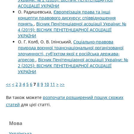
АСОЦІАЦІЇ УКРАЇНИ
О. Радишевська,
Європеїзація права та інші
концепти правового дискурсу: співвідношення
понять
,
Вісник Пенітенціарної асоціації України: №
4 (2019): ВІСНИК ПЕНІТЕНЦІАРНОЇ АСОЦІАЦІЇ
УКРАЇНИ
О. Г. Колб, О. В. Ілінський,
Соціально-правова
природа воєнної транснаціональної організованої
злочинності, суб’єктом якої є російська держава-
агресор
,
Вісник Пенітенціарної асоціації України: №
2 (2025): ВІСНИК ПЕНІТЕНЦІАРНОЇ АСОЦІАЦІЇ
УКРАЇНИ
<<
<
2
3
4
5
6
7
8
9
10
11
>
>>
Ви також можете
розпочати розширений пошук схожих
статей
для цієї статті.
Мова
Українська