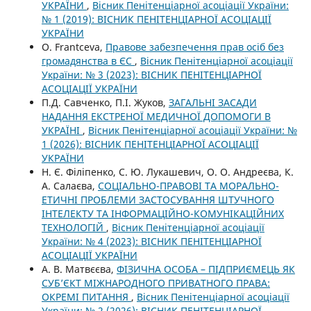
УКРАЇНИ
,
Вісник Пенітенціарної асоціації України:
№ 1 (2019): ВІСНИК ПЕНІТЕНЦІАРНОЇ АСОЦІАЦІЇ
УКРАЇНИ
O. Frantсeva,
Правове забезпечення прав осіб без
громадянства в ЄС
,
Вісник Пенітенціарної асоціації
України: № 3 (2023): ВІСНИК ПЕНІТЕНЦІАРНОЇ
АСОЦІАЦІЇ УКРАЇНИ
П.Д. Савченко, П.І. Жуков,
ЗАГАЛЬНІ ЗАСАДИ
НАДАННЯ ЕКСТРЕНОЇ МЕДИЧНОЇ ДОПОМОГИ В
УКРАЇНІ
,
Вісник Пенітенціарної асоціації України: №
1 (2026): ВІСНИК ПЕНІТЕНЦІАРНОЇ АСОЦІАЦІЇ
УКРАЇНИ
Н. Є. Філіпенко, С. Ю. Лукашевич, О. О. Андреєва, К.
А. Салаєва,
СОЦІАЛЬНО-ПРАВОВІ ТА МОРАЛЬНО-
ЕТИЧНІ ПРОБЛЕМИ ЗАСТОСУВАННЯ ШТУЧНОГО
ІНТЕЛЕКТУ ТА ІНФОРМАЦІЙНО-КОМУНІКАЦІЙНИХ
ТЕХНОЛОГІЙ
,
Вісник Пенітенціарної асоціації
України: № 4 (2023): ВІСНИК ПЕНІТЕНЦІАРНОЇ
АСОЦІАЦІЇ УКРАЇНИ
А. В. Матвєєва,
ФІЗИЧНА ОСОБА – ПІДПРИЄМЕЦЬ ЯК
СУБ’ЄКТ МІЖНАРОДНОГО ПРИВАТНОГО ПРАВА:
ОКРЕМІ ПИТАННЯ
,
Вісник Пенітенціарної асоціації
України: № 2 (2026): ВІСНИК ПЕНІТЕНЦІАРНОЇ