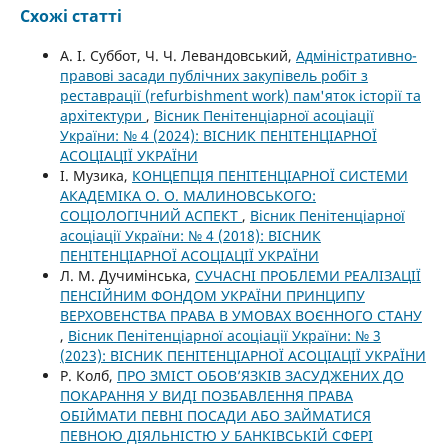
Схожі статті
А. І. Суббот, Ч. Ч. Левандовський,
Адміністративно-
правові засади публічних закупівель робіт з
реставрації (refurbishment work) пам'яток історії та
архітектури
,
Вісник Пенітенціарної асоціації
України: № 4 (2024): ВІСНИК ПЕНІТЕНЦІАРНОЇ
АСОЦІАЦІЇ УКРАЇНИ
І. Музика,
КОНЦЕПЦІЯ ПЕНІТЕНЦІАРНОЇ СИСТЕМИ
АКАДЕМІКА О. О. МАЛИНОВСЬКОГО:
СОЦІОЛОГІЧНИЙ АСПЕКТ
,
Вісник Пенітенціарної
асоціації України: № 4 (2018): ВІСНИК
ПЕНІТЕНЦІАРНОЇ АСОЦІАЦІЇ УКРАЇНИ
Л. М. Дучимінська,
СУЧАСНІ ПРОБЛЕМИ РЕАЛІЗАЦІЇ
ПЕНСІЙНИМ ФОНДОМ УКРАЇНИ ПРИНЦИПУ
ВЕРХОВЕНСТВА ПРАВА В УМОВАХ ВОЄННОГО СТАНУ
,
Вісник Пенітенціарної асоціації України: № 3
(2023): ВІСНИК ПЕНІТЕНЦІАРНОЇ АСОЦІАЦІЇ УКРАЇНИ
Р. Колб,
ПРО ЗМІСТ ОБОВ’ЯЗКІВ ЗАСУДЖЕНИХ ДО
ПОКАРАННЯ У ВИДІ ПОЗБАВЛЕННЯ ПРАВА
ОБІЙМАТИ ПЕВНІ ПОСАДИ АБО ЗАЙМАТИСЯ
ПЕВНОЮ ДІЯЛЬНІСТЮ У БАНКІВСЬКІЙ СФЕРІ