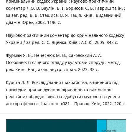
Кримінальний кодекс України : науково-практичний
коментар / Ю. В. Баулін, В. І. Борисов, С. Б. Гавриш та ін. ;
за заг. ред. В. В. Сташиса, В. Я. Тація. Київ : Видавничий
Дім «Ін Юре», 2003. 1196 с.
Науково-практичний коментар до Кримінального кодексу
України / за ред. С. С. Яценка. Київ : А.С.К., 2005. 848 с.
Фурман Я. В., Нечеснюк М. В., Саковський А. А.
Особливості слідчого огляду у культовій споруді : метод.
рек. Київ : Нац. акад. внутр. справ, 2023. 32 с.
Курята Л. Л. Розслідування шахрайства, вчиненого під
приводом проповідування віровчень та виконання
релігійних обрядів : дис. на здобуття наукового ступеня
доктора філософії за спец. «081 – Право». Київ, 2022. 220 с.