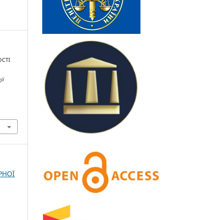
ОСТІ
ії
РНОЇ