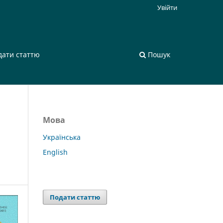
Увійти
дати статтю
Пошук
Мова
Українська
English
Подати статтю