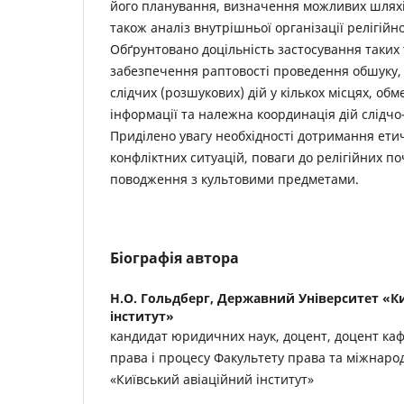
його планування, визначення можливих шляхів
також аналіз внутрішньої організації релігійн
Обґрунтовано доцільність застосування таких
забезпечення раптовості проведення обшуку,
слідчих (розшукових) дій у кількох місцях, об
інформації та належна координація дій слідчо
Приділено увагу необхідності дотримання ет
конфліктних ситуацій, поваги до релігійних п
поводження з культовими предметами.
Біографія автора
Н.О. Гольдберг,
Державний Університет «Ки
інститут»
кандидат юридичних наук, доцент, доцент ка
права і процесу Факультету права та міжнаро
«Київський авіаційний інститут»