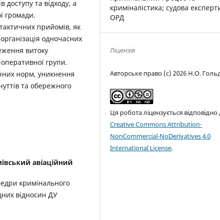
 доступу та відходу, а
криміналістика; судова експерт
ої громади.
ОРД
 тактичних прийомів, як
 організація одночасних
Ліцензія
меження витоку
-оперативної групи.
Авторське право (c) 2026 Н.О. Голь
ичних норм, уникнення
очуттів та обережного
Ця робота ліцензується відповідно
Creative Commons Attribution-
NonCommercial-NoDerivatives 4.0
International License
.
ївський авіаційний
федри кримінального
дних відносин ДУ