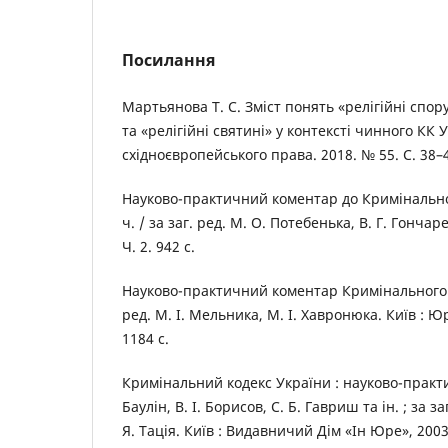
Посилання
Мартьянова Т. С. Зміст понять «релігійні спор
та «релігійні святині» у контексті чинного КК
східноєвропейського права. 2018. № 55. С. 38–
Науково-практичний коментар до Кримінальног
ч. / за заг. ред. М. О. Потебенька, В. Г. Гончар
Ч. 2. 942 с.
Науково-практичний коментар Кримінального к
ред. М. І. Мельника, М. І. Хавронюка. Київ : 
1184 с.
Кримінальний кодекс України : науково-практ
Баулін, В. І. Борисов, С. Б. Гавриш та ін. ; за за
Я. Тація. Київ : Видавничий Дім «Ін Юре», 2003