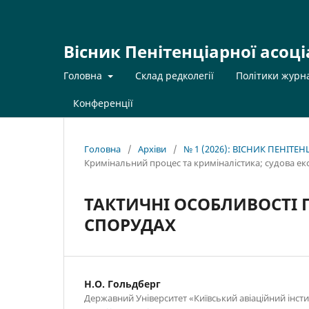
Вісник Пенітенціарної асоці
Головна
Склад редколегії
Політики журн
Конференції
Головна
/
Архіви
/
№ 1 (2026): ВІСНИК ПЕНІТЕ
Кримінальний процес та криміналістика; судова ек
ТАКТИЧНІ ОСОБЛИВОСТІ 
СПОРУДАХ
Н.О. Гольдберг
Державний Університет «Київський авіаційний інсти