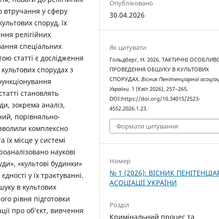
Опубліковано
о втручання у сферу
30.04.2026
ультових споруд, їх
ння релігійних
вання спеціальних
Як цитувати
тою статті є дослідження
Гольдберг, Н. 2026. ТАКТИЧНІ ОСОБЛИВ
культових спорудах з
ПРОВЕДЕННЯ ОБШУКУ В КУЛЬТОВИХ
СПОРУДАХ.
Вісник Пенітенціарної асоціац
 функціонування
України
. 1 (Квіт 2026), 257–265.
статті становлять
DOI:https://doi.org/10.34015/2523-
и, зокрема аналіз,
4552.2026.1.23.
ний, порівняльно-
Формати цитування
зволили комплексно
 їх місце у системі
Проаналізовано наукові
Номер
уди», «культові будинки»
№ 1 (2026): ВІСНИК ПЕНІТЕНЦІА
 єдності у їх трактуванні.
АСОЦІАЦІЇ УКРАЇНИ
шуку в культових
го рівня підготовки
Розділ
ції про об’єкт, вивчення
Кримінальний процес та