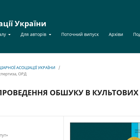
ації України
алу
Для авторів
Поточний випуск
Архіви
По
НЦІАРНОЇ АСОЦІАЦІЇ УКРАЇНИ
/
спертиза, ОРД
ПРОВЕДЕННЯ ОБШУКУ В КУЛЬТОВИХ
тут»