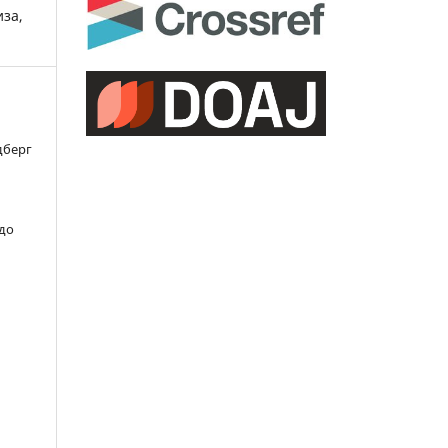
иза,
дберг
 до