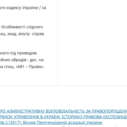
о кодексу України / за
. Особливості слідчого
Нац. акад. внутр. справ,
еного під приводом
йних обрядів : дис. на
за спец. «081 – Право».
РО АДМІНІСТРАТИВНУ ВІДПОВІДАЛЬНІСТЬ ЗА ПРАВОПОРУШЕНН
ДОК УПРАВЛІННЯ В УКРАЇНІ: ІСТОРИКО-ПРАВОВА ЕКСПОЗИЦ
 № 2 (2017): Вісник Пенітенціарної асоціації України