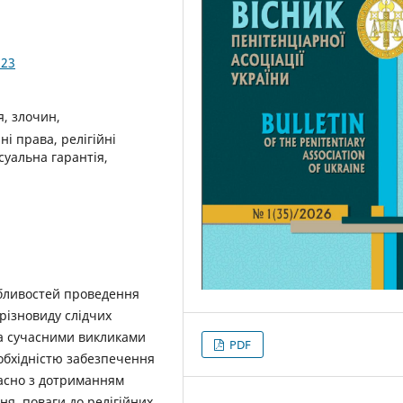
.23
, злочин,
і права, релігійні
суальна гарантія,
обливостей проведення
різновиду слідчих
на сучасними викликами
PDF
еобхідністю забезпечення
часно з дотриманням
ня, поваги до релігійних