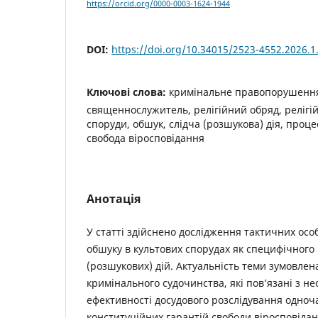
https://orcid.org/0000-0003-1624-1944
DOI:
https://doi.org/10.34015/2523-4552.2026.1
Ключові слова:
кримінальне правопорушення
священнослужитель, релігійний обряд, релігійн
споруди, обшук, слідча (розшукова) дія, проце
свобода віросповідання
Анотація
У статті здійснено дослідження тактичних ос
обшуку в культових спорудах як специфічного 
(розшукових) дій. Актуальність теми зумовле
кримінального судочинства, які пов’язані з н
ефективності досудового розслідування одно
конституційних гарантій свободи віросповідан