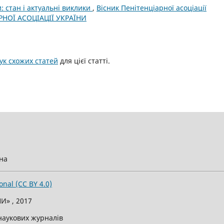
: стан і актуальні виклики
,
Вісник Пенітенціарної асоціації
АРНОЇ АСОЦІАЦІЇ УКРАЇНИ
к схожих статей
для цієї статті.
їна
onal (CC BY 4.0)
И» , 2017
 наукових журналів