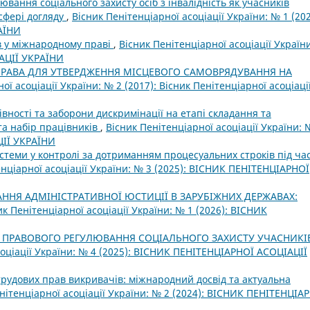
вання соціального захисту осіб з інвалідність як учасників
сфері догляду
,
Вісник Пенітенціарної асоціації України: № 1 (202
АЇНИ
в у міжнародному праві
,
Вісник Пенітенціарної асоціації Україн
АЦІЇ УКРАЇНИ
ПРАВА ДЛЯ УТВЕРДЖЕННЯ МІСЦЕВОГО САМОВРЯДУВАННЯ НА
ої асоціації України: № 2 (2017): Вісник Пенітенціарної асоціаці
вності та заборони дискримінації на етапі складання та
та набір працівників
,
Вісник Пенітенціарної асоціації України: 
ЦІЇ УКРАЇНИ
истеми у контролі за дотриманням процесуальних строків під ча
енціарної асоціації України: № 3 (2025): ВІСНИК ПЕНІТЕНЦІАРНОЇ
ННЯ АДМІНІСТРАТИВНОЇ ЮСТИЦІЇ В ЗАРУБІЖНИХ ДЕРЖАВАХ:
ик Пенітенціарної асоціації України: № 1 (2026): ВІСНИК
 ПРАВОВОГО РЕГУЛЮВАННЯ СОЦІАЛЬНОГО ЗАХИСТУ УЧАСНИКІ
соціації України: № 4 (2025): ВІСНИК ПЕНІТЕНЦІАРНОЇ АСОЦІАЦІЇ
 трудових прав викривачів: міжнародний досвід та актуальна
нітенціарної асоціації України: № 2 (2024): ВІСНИК ПЕНІТЕНЦІА