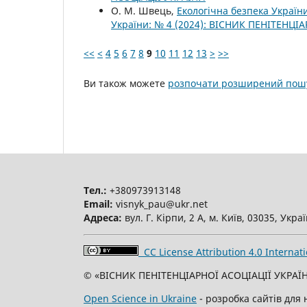
О. М. Швець,
Екологічна безпека України
України: № 4 (2024): ВІСНИК ПЕНІТЕНЦІ
<<
<
4
5
6
7
8
9
10
11
12
13
>
>>
Ви також можете
розпочати розширений пошу
Тел.:
+380973913148
Email:
visnyk_pau@ukr.net
Адреса:
вул. Г. Кірпи, 2 А, м. Київ, 03035, Укра
CC License Attribution 4.0 Internati
© «ВІСНИК ПЕНІТЕНЦІАРНОЇ АСОЦІАЦІЇ УКРАЇН
Open Science in Ukraine
- розробка сайтів для