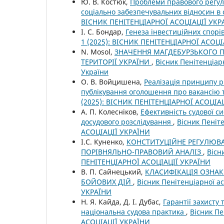
Ю. В. Костюк,
Проблеми правового регулю
соціально забезпечувальних відносин в 
ВІСНИК ПЕНІТЕНЦІАРНОЇ АСОЦІАЦІЇ УКР
І. С. Бондар,
Генеза інвестиційних спорі
1 (2025): ВІСНИК ПЕНІТЕНЦІАРНОЇ АСОЦІ
N. Mosol,
ЗНАЧЕННЯ МАГДЕБУРЗЬКОГО 
ТЕРИТОРІЇ УКРАЇНИ
,
Вісник Пенітенціарн
України
О. В. Войцишена,
Реалізація принципу рі
публікування оголошення про вакансію 
(2025): ВІСНИК ПЕНІТЕНЦІАРНОЇ АСОЦІА
А. П. Колесніков,
Ефективність судової с
досудового розслідування
,
Вісник Пеніт
АСОЦІАЦІЇ УКРАЇНИ
І.С. Куненко,
КОНСТИТУЦІЙНЕ РЕГУЛЮВА
ПОРІВНЯЛЬНО-ПРАВОВИЙ АНАЛІЗ
,
Вісн
ПЕНІТЕНЦІАРНОЇ АСОЦІАЦІЇ УКРАЇНИ
В. П. Сайнецький,
КЛАСИФІКАЦІЯ ОЗНАК
БОЙОВИХ ДІЙ
,
Вісник Пенітенціарної а
УКРАЇНИ
Н. Я. Кайда, Д. І. Дубас,
Гарантії захисту
національна судова практика
,
Вісник Пе
АСОЦІАЦІЇ УКРАЇНИ