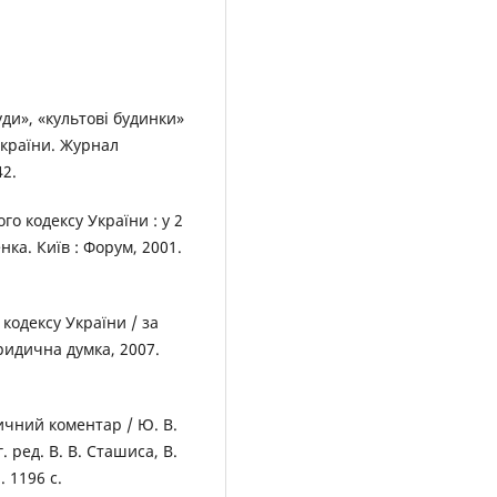
уди», «культові будинки»
 України. Журнал
42.
о кодексу України : у 2
енка. Київ : Форум, 2001.
одексу України / за
Юридична думка, 2007.
ичний коментар / Ю. В.
г. ред. В. В. Сташиса, В.
. 1196 с.