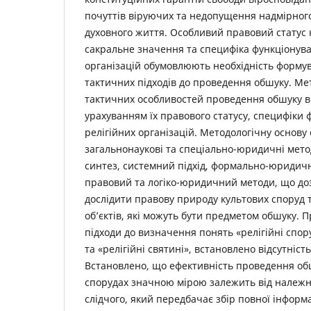
почуттів віруючих та недопущення надмірног
духовного життя. Особливий правовий статус к
сакральне значення та специфіка функціонува
організацій обумовлюють необхідність форму
тактичних підходів до проведення обшуку. Ме
тактичних особливостей проведення обшуку в 
урахуванням їх правового статусу, специфіки
релігійних організацій. Методологічну основу 
загальнонаукові та спеціально-юридичні метод
синтез, системний підхід, формально-юридич
правовий та логіко-юридичний методи, що до
дослідити правову природу культових споруд та
об’єктів, які можуть бути предметом обшуку. 
підходи до визначення понять «релігійні спор
та «релігійні святині», встановлено відсутність
Встановлено, що ефективність проведення об
спорудах значною мірою залежить від належно
слідчого, який передбачає збір повної інформа