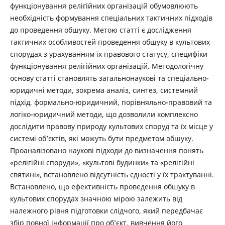
функціонування релігійних організацій обумовлюють
необхідність формування спеціальних тактичних підходів
до проведення обшуку. Метою статті є дослідження
тактичних особливостей проведення обшуку в культових
спорудах з урахуванням їх правового статусу, специфіки
функціонування релігійних організацій. Методологічну
основу статті становлять загальнонаукові та спеціально-
юридичні методи, зокрема аналіз, синтез, системний
підхід, формально-юридичний, порівняльно-правовий та
логіко-юридичний методи, що дозволили комплексно
дослідити правову природу культових споруд та їх місце у
системі об’єктів, які можуть бути предметом обшуку.
Проаналізовано наукові підходи до визначення понять
«релігійні споруди», «культові будинки» та «релігійні
святині», встановлено відсутність єдності у їх трактуванні.
Встановлено, що ефективність проведення обшуку в
культових спорудах значною мірою залежить від
належного рівня підготовки слідчого, який передбачає
збір повної інформації про об’єкт, вивчення його