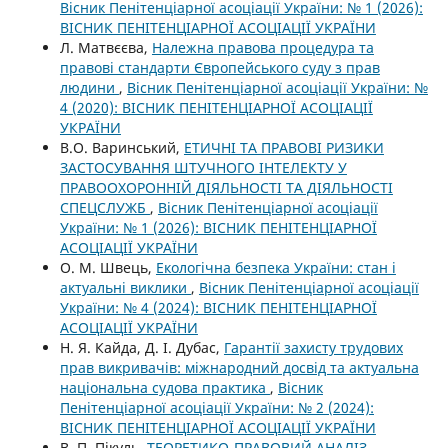
Вісник Пенітенціарної асоціації України: № 1 (2026):
ВІСНИК ПЕНІТЕНЦІАРНОЇ АСОЦІАЦІЇ УКРАЇНИ
Л. Матвєєва,
Належна правова процедура та
правові стандарти Європейського суду з прав
людини
,
Вісник Пенітенціарної асоціації України: №
4 (2020): ВІСНИК ПЕНІТЕНЦІАРНОЇ АСОЦІАЦІЇ
УКРАЇНИ
В.О. Варинський,
ЕТИЧНІ ТА ПРАВОВІ РИЗИКИ
ЗАСТОСУВАННЯ ШТУЧНОГО ІНТЕЛЕКТУ У
ПРАВООХОРОННІЙ ДІЯЛЬНОСТІ ТА ДІЯЛЬНОСТІ
СПЕЦСЛУЖБ
,
Вісник Пенітенціарної асоціації
України: № 1 (2026): ВІСНИК ПЕНІТЕНЦІАРНОЇ
АСОЦІАЦІЇ УКРАЇНИ
О. М. Швець,
Екологічна безпека України: стан і
актуальні виклики
,
Вісник Пенітенціарної асоціації
України: № 4 (2024): ВІСНИК ПЕНІТЕНЦІАРНОЇ
АСОЦІАЦІЇ УКРАЇНИ
Н. Я. Кайда, Д. І. Дубас,
Гарантії захисту трудових
прав викривачів: міжнародний досвід та актуальна
національна судова практика
,
Вісник
Пенітенціарної асоціації України: № 2 (2024):
ВІСНИК ПЕНІТЕНЦІАРНОЇ АСОЦІАЦІЇ УКРАЇНИ
В. П. Пікуль,
ТЕОРЕТИКО-ПРАВОВИЙ АНАЛІЗ