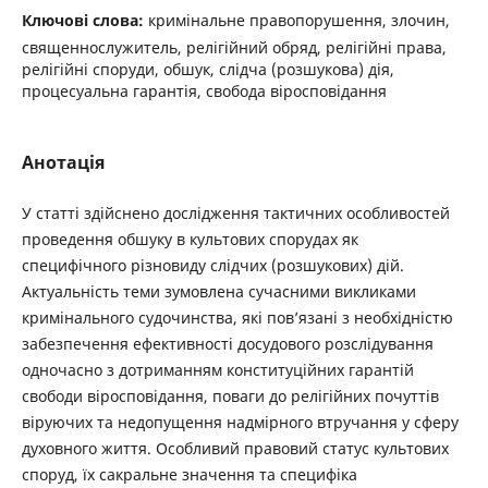
Ключові слова:
кримінальне правопорушення, злочин,
священнослужитель, релігійний обряд, релігійні права,
релігійні споруди, обшук, слідча (розшукова) дія,
процесуальна гарантія, свобода віросповідання
Анотація
У статті здійснено дослідження тактичних особливостей
проведення обшуку в культових спорудах як
специфічного різновиду слідчих (розшукових) дій.
Актуальність теми зумовлена сучасними викликами
кримінального судочинства, які пов’язані з необхідністю
забезпечення ефективності досудового розслідування
одночасно з дотриманням конституційних гарантій
свободи віросповідання, поваги до релігійних почуттів
віруючих та недопущення надмірного втручання у сферу
духовного життя. Особливий правовий статус культових
споруд, їх сакральне значення та специфіка