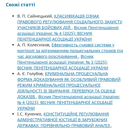
Схожі статті
В. П. Сайнецький,
КЛАСИФІКАЦІЯ ОЗНАК
ПРАВОВОГО РЕГУЛЮВАННЯ СОЦІАЛЬНОГО ЗАХИСТУ
УЧАСНИКІВ БОЙОВИХ ДІЙ
,
Вісник Пенітенціарної
асоціації України: № 4 (2025): ВІСНИК
ПЕНІТЕНЦІАРНОЇ АСОЦІАЦІЇ УКРАЇНИ
А. П. Колесніков,
Ефективність судової системи у
контролі за дотриманням процесуальних строків під
час досудового розслідування
,
Вісник
Пенітенціарної асоціації України: № 3 (2025):
ВІСНИК ПЕНІТЕНЦІАРНОЇ АСОЦІАЦІЇ УКРАЇНИ
А. Є. Голубов,
КРИМІНАЛЬНА ПРОЦЕСУАЛЬНА
ФОРМА ДОКАЗУВАННЯ ЯК ОСОБЛИВИЙ ПРАВОВИЙ
РЕЖИМ КРИМІНАЛЬНОЇ ПРОЦЕСУАЛЬНОЇ
ДІЯЛЬНОСТІ ЗІ ЗБИРАННЯ, ПЕРЕВІРКИ ТА ОЦІНЦІ
ДОКАЗІВ
,
Вісник Пенітенціарної асоціації України:
№ 4 (2023): ВІСНИК ПЕНІТЕНЦІАРНОЇ АСОЦІАЦІЇ
УКРАЇНИ
І.С. Куненко,
КОНСТИТУЦІЙНЕ РЕГУЛЮВАННЯ
АДМІНІСТРАТИВНОЇ ЮСТИЦІЇ В ЗАРУБІЖНИХ
ДЕРЖАВАХ: ПОРІВНЯЛЬНО-ПРАВОВИЙ АНАЛІЗ
,