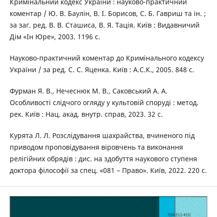
Кримінальний кодекс України : науково-практичний
коментар / Ю. В. Баулін, В. І. Борисов, С. Б. Гавриш та ін. ;
за заг. ред. В. В. Сташиса, В. Я. Тація. Київ : Видавничий
Дім «Ін Юре», 2003. 1196 с.
Науково-практичний коментар до Кримінального кодексу
України / за ред. С. С. Яценка. Київ : А.С.К., 2005. 848 с.
Фурман Я. В., Нечеснюк М. В., Саковський А. А.
Особливості слідчого огляду у культовій споруді : метод.
рек. Київ : Нац. акад. внутр. справ, 2023. 32 с.
Курята Л. Л. Розслідування шахрайства, вчиненого під
приводом проповідування віровчень та виконання
релігійних обрядів : дис. на здобуття наукового ступеня
доктора філософії за спец. «081 – Право». Київ, 2022. 220 с.