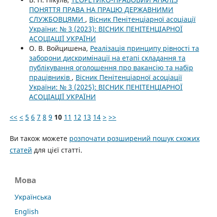
ПОНЯТТЯ ПРАВА НА ПРАЦЮ ДЕРЖАВНИМИ
СЛУЖБОВЦЯМИ
,
Вісник Пенітенціарної асоціації
України: № 3 (2023): ВІСНИК ПЕНІТЕНЦІАРНОЇ
АСОЦІАЦІЇ УКРАЇНИ
О. В. Войцишена,
Реалізація принципу рівності та
заборони дискримінації на етапі складання та
публікування оголошення про вакансію та набір
працівників
,
Вісник Пенітенціарної асоціації
України: № 3 (2025): ВІСНИК ПЕНІТЕНЦІАРНОЇ
АСОЦІАЦІЇ УКРАЇНИ
<<
<
5
6
7
8
9
10
11
12
13
14
>
>>
Ви також можете
розпочати розширений пошук схожих
статей
для цієї статті.
Мова
Українська
English