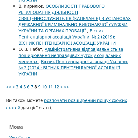
В. Кирилюк,
ОСОБЛИВОСТІ ПРАВОВОГО
РЕГУЛЮВАННЯ ДІЯЛЬНОСТІ
СВЯЩЕННОСЛУЖИТЕЛІВ (КАПЕЛАНІВ) В УСТАНОВАХ
ДЕРЖАВНОЇ КРИМІНАЛЬНО-ВИКОНАВЧОЇ СЛУЖБИ
УКРАЇНИ ТА ОРГАНАХ ПРОБАЦІЇ
,
Вісник
Пенітенціарної асоціації України: № 2 (2019):
ВІСНИК ПЕНІТЕНЦІАРНОЇ АСОЦІАЦІЇ УКРАЇНИ
О. В. Пабат,
Адміністративна відповідальність за
поширювання неправдивих чуток у соціальних
мережах
,
Вісник Пенітенціарної асоціації України:
№ 2 (2024): ВІСНИК ПЕНІТЕНЦІАРНОЇ АСОЦІАЦІЇ
УКРАЇНИ
<<
<
3
4
5
6
7
8
9
10
11
12
>
>>
Ви також можете
розпочати розширений пошук схожих
статей
для цієї статті.
Мова
Українська