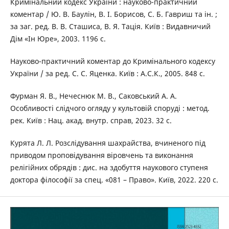
Кримінальний кодекс України : науково-практичний
коментар / Ю. В. Баулін, В. І. Борисов, С. Б. Гавриш та ін. ;
за заг. ред. В. В. Сташиса, В. Я. Тація. Київ : Видавничий
Дім «Ін Юре», 2003. 1196 с.
Науково-практичний коментар до Кримінального кодексу
України / за ред. С. С. Яценка. Київ : А.С.К., 2005. 848 с.
Фурман Я. В., Нечеснюк М. В., Саковський А. А.
Особливості слідчого огляду у культовій споруді : метод.
рек. Київ : Нац. акад. внутр. справ, 2023. 32 с.
Курята Л. Л. Розслідування шахрайства, вчиненого під
приводом проповідування віровчень та виконання
релігійних обрядів : дис. на здобуття наукового ступеня
доктора філософії за спец. «081 – Право». Київ, 2022. 220 с.