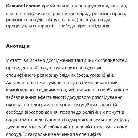
Ключові слова:
кримінальне правопорушення, злочин,
священнослужитель, релігійний обряд, релігійні права,
релігійні споруди, обшук, слідча (розшукова) дія,
процесуальна гарантія, свобода віросповідання
Анотація
У статті здійснено дослідження тактичних особливостей
проведення обшуку в культових спорудах як
специфічного різновиду слідчих (розшукових) дій.
Актуальність теми зумовлена сучасними викликами
кримінального судочинства, які пов’язані з необхідністю
забезпечення ефективності досудового розслідування
одночасно з дотриманням конституційних гарантій
свободи віросповідання, поваги до релігійних почуттів
віруючих та недопущення надмірного втручання у сферу
духовного життя. Особливий правовий статус культових
споруд, їх сакральне значення та специфіка