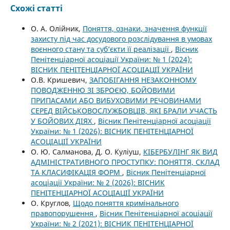
Схожі статті
О. А. Олійник,
Поняття, ознаки, значення функції
захисту під час досудового розслідування в умовах
воєнного стану та суб’єкти її реалізації
,
Вісник
Пенітенціарної асоціації України: № 1 (2024):
ВІСНИК ПЕНІТЕНЦІАРНОЇ АСОЦІАЦІЇ УКРАЇНИ
О.В. Кришевич,
ЗАПОБІГАННЯ НЕЗАКОННОМУ
ПОВОДЖЕННЮ ЗІ ЗБРОЄЮ, БОЙОВИМИ
ПРИПАСАМИ АБО ВИБУХОВИМИ РЕЧОВИНАМИ
СЕРЕД ВІЙСЬКОВОСЛУЖБОВЦІВ, ЯКІ БРАЛИ УЧАСТЬ
У БОЙОВИХ ДІЯХ
,
Вісник Пенітенціарної асоціації
України: № 1 (2026): ВІСНИК ПЕНІТЕНЦІАРНОЇ
АСОЦІАЦІЇ УКРАЇНИ
О. Ю. Салманова, Д. О. Куліуш,
КІБЕРБУЛІНГ ЯК ВИД
АДМІНІСТРАТИВНОГО ПРОСТУПКУ: ПОНЯТТЯ, СКЛАД
ТА КЛАСИФІКАЦІЯ ФОРМ
,
Вісник Пенітенціарної
асоціації України: № 2 (2026): ВІСНИК
ПЕНІТЕНЦІАРНОЇ АСОЦІАЦІЇ УКРАЇНИ
О. Круглов,
Щодо поняття кримінального
правопорушення
,
Вісник Пенітенціарної асоціації
України: № 2 (2021): ВІСНИК ПЕНІТЕНЦІАРНОЇ