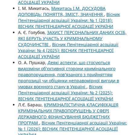
АСОЦІАЦІЇ УКРАЇНИ
І. М. Микитась,
Микитась І.М. ДОСУДОВА
ДОПОВІДЬ: ПОНЯТТЯ, ЗМІСТ, ЗНАЧЕННЯ
,
Вісник
Пенітенціарної асоціації України: № 1 (2018):
ВІСНИК ПЕНІТЕНЦІАРНОЇ АСОЦІАЦІЇ УКРАЇНИ
А. Є. Голубов,
ЗАХИСТ ПЕРСОНАЛЬНИХ ДАНИХ ОСІБ,
ЯКІ БЕРУТЬ УЧАСТЬ У КРИМІНАЛЬНОМУ
СУДОЧИНСТВІ
,
Вісник Пенітенціарної асоціації
України: № 4 (2025): ВІСНИК ПЕНІТЕНЦІАРНОЇ
АСОЦІАЦІЇ УКРАЇНИ
О. А. Пушкар,
Деякі аспекти, що стосуються
видозміни об’єктивної сторони кримінального
правопорушення, пов’язаного з прийняттям
пропозиції чи обіцянки неправомірної вигоди в
умовах воєнного стану в Україні
,
Вісник
Пенітенціарної асоціації України: № 2 (2025):
ВІСНИК ПЕНІТЕНЦІАРНОЇ АСОЦІАЦІЇ УКРАЇНИ
Л.Є. Бараш,
КРИМІНАЛІСТИЧНА КЛАСИФІКАЦІЯ
КРИМІНАЛЬНИХ ПРАВОПОРУШЕНЬ У СФЕРІ
ДЕРЖАВНОГО ФІНАНСУВАННЯ БЮДЖЕТНИХ
ПРОГРАМ
,
Вісник Пенітенціарної асоціації України:
№ 1 (2026): ВІСНИК ПЕНІТЕНЦІАРНОЇ АСОЦІАЦІЇ
УКРАЇНИ