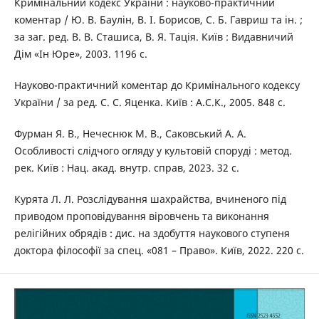
Кримінальний кодекс України : науково-практичний
коментар / Ю. В. Баулін, В. І. Борисов, С. Б. Гавриш та ін. ;
за заг. ред. В. В. Сташиса, В. Я. Тація. Київ : Видавничий
Дім «Ін Юре», 2003. 1196 с.
Науково-практичний коментар до Кримінального кодексу
України / за ред. С. С. Яценка. Київ : А.С.К., 2005. 848 с.
Фурман Я. В., Нечеснюк М. В., Саковський А. А.
Особливості слідчого огляду у культовій споруді : метод.
рек. Київ : Нац. акад. внутр. справ, 2023. 32 с.
Курята Л. Л. Розслідування шахрайства, вчиненого під
приводом проповідування віровчень та виконання
релігійних обрядів : дис. на здобуття наукового ступеня
доктора філософії за спец. «081 – Право». Київ, 2022. 220 с.