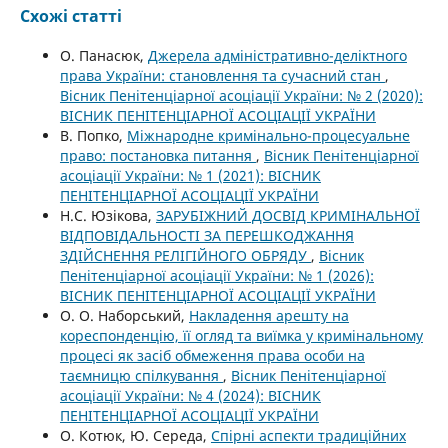
Схожі статті
О. Панасюк,
Джерела адміністративно-деліктного
права України: становлення та сучасний стан
,
Вісник Пенітенціарної асоціації України: № 2 (2020):
ВІСНИК ПЕНІТЕНЦІАРНОЇ АСОЦІАЦІЇ УКРАЇНИ
В. Попко,
Міжнародне кримінально-процесуальне
право: постановка питання
,
Вісник Пенітенціарної
асоціації України: № 1 (2021): ВІСНИК
ПЕНІТЕНЦІАРНОЇ АСОЦІАЦІЇ УКРАЇНИ
Н.С. Юзікова,
ЗАРУБІЖНИЙ ДОСВІД КРИМІНАЛЬНОЇ
ВІДПОВІДАЛЬНОСТІ ЗА ПЕРЕШКОДЖАННЯ
ЗДІЙСНЕННЯ РЕЛІГІЙНОГО ОБРЯДУ
,
Вісник
Пенітенціарної асоціації України: № 1 (2026):
ВІСНИК ПЕНІТЕНЦІАРНОЇ АСОЦІАЦІЇ УКРАЇНИ
О. О. Наборський,
Накладення арешту на
кореспонденцію, її огляд та виїмка у кримінальному
процесі як засіб обмеження права особи на
таємницю спілкування
,
Вісник Пенітенціарної
асоціації України: № 4 (2024): ВІСНИК
ПЕНІТЕНЦІАРНОЇ АСОЦІАЦІЇ УКРАЇНИ
О. Котюк, Ю. Середа,
Спірні аспекти традиційних