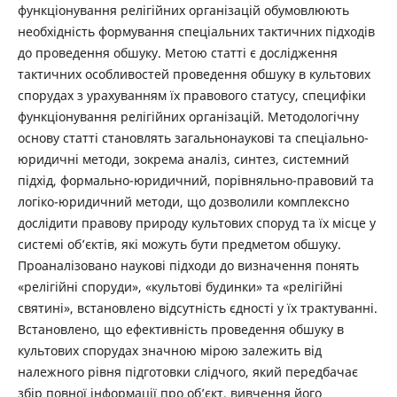
функціонування релігійних організацій обумовлюють
необхідність формування спеціальних тактичних підходів
до проведення обшуку. Метою статті є дослідження
тактичних особливостей проведення обшуку в культових
спорудах з урахуванням їх правового статусу, специфіки
функціонування релігійних організацій. Методологічну
основу статті становлять загальнонаукові та спеціально-
юридичні методи, зокрема аналіз, синтез, системний
підхід, формально-юридичний, порівняльно-правовий та
логіко-юридичний методи, що дозволили комплексно
дослідити правову природу культових споруд та їх місце у
системі об’єктів, які можуть бути предметом обшуку.
Проаналізовано наукові підходи до визначення понять
«релігійні споруди», «культові будинки» та «релігійні
святині», встановлено відсутність єдності у їх трактуванні.
Встановлено, що ефективність проведення обшуку в
культових спорудах значною мірою залежить від
належного рівня підготовки слідчого, який передбачає
збір повної інформації про об’єкт, вивчення його