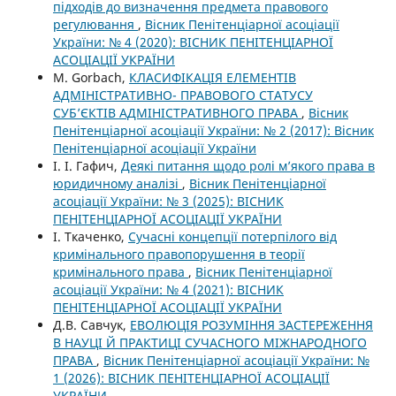
підходів до визначення предмета правового
регулювання
,
Вісник Пенітенціарної асоціації
України: № 4 (2020): ВІСНИК ПЕНІТЕНЦІАРНОЇ
АСОЦІАЦІЇ УКРАЇНИ
M. Gorbach,
КЛАСИФІКАЦІЯ ЕЛЕМЕНТІВ
АДМІНІСТРАТИВНО- ПРАВОВОГО СТАТУСУ
СУБ’ЄКТІВ АДМІНІСТРАТИВНОГО ПРАВА
,
Вісник
Пенітенціарної асоціації України: № 2 (2017): Вісник
Пенітенціарної асоціації України
І. І. Гафич,
Деякі питання щодо ролі м’якого права в
юридичному аналізі
,
Вісник Пенітенціарної
асоціації України: № 3 (2025): ВІСНИК
ПЕНІТЕНЦІАРНОЇ АСОЦІАЦІЇ УКРАЇНИ
І. Ткаченко,
Сучасні концепції потерпілого від
кримінального правопорушення в теорії
кримінального права
,
Вісник Пенітенціарної
асоціації України: № 4 (2021): ВІСНИК
ПЕНІТЕНЦІАРНОЇ АСОЦІАЦІЇ УКРАЇНИ
Д.В. Савчук,
ЕВОЛЮЦІЯ РОЗУМІННЯ ЗАСТЕРЕЖЕННЯ
В НАУЦІ Й ПРАКТИЦІ СУЧАСНОГО МІЖНАРОДНОГО
ПРАВА
,
Вісник Пенітенціарної асоціації України: №
1 (2026): ВІСНИК ПЕНІТЕНЦІАРНОЇ АСОЦІАЦІЇ
УКРАЇНИ