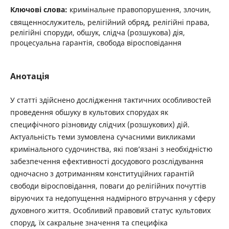
Ключові слова:
кримінальне правопорушення, злочин,
священнослужитель, релігійний обряд, релігійні права,
релігійні споруди, обшук, слідча (розшукова) дія,
процесуальна гарантія, свобода віросповідання
Анотація
У статті здійснено дослідження тактичних особливостей
проведення обшуку в культових спорудах як
специфічного різновиду слідчих (розшукових) дій.
Актуальність теми зумовлена сучасними викликами
кримінального судочинства, які пов’язані з необхідністю
забезпечення ефективності досудового розслідування
одночасно з дотриманням конституційних гарантій
свободи віросповідання, поваги до релігійних почуттів
віруючих та недопущення надмірного втручання у сферу
духовного життя. Особливий правовий статус культових
споруд, їх сакральне значення та специфіка