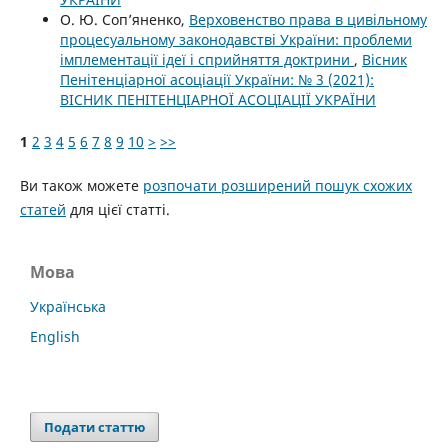
О. Ю. Соп’яненко,
Верховенство права в цивільному
процесуальному законодавстві України: проблеми
імплементації ідеї і сприйняття доктрини
,
Вісник
Пенітенціарної асоціації України: № 3 (2021):
ВІСНИК ПЕНІТЕНЦІАРНОЇ АСОЦІАЦІЇ УКРАЇНИ
1
2
3
4
5
6
7
8
9
10
>
>>
Ви також можете
розпочати розширений пошук схожих
статей
для цієї статті.
Мова
Українська
English
Подати статтю