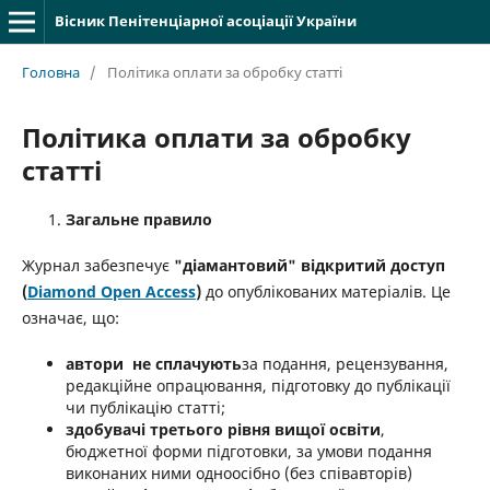
Вісник Пенітенціарної асоціації України
Головна
/
Політика оплати за обробку статті
Політика оплати за обробку
статті
Загальне правило
Журнал забезпечує
"діамантовий" відкритий доступ
(
Diamond Open Access
)
до опублікованих матеріалів. Це
означає, що:
автори не сплачують
за подання, рецензування,
редакційне опрацювання, підготовку до публікації
чи публікацію статті;
здобувачі третього рівня вищої освіти
,
бюджетної форми підготовки, за умови подання
виконаних ними одноосібно (без співавторів)