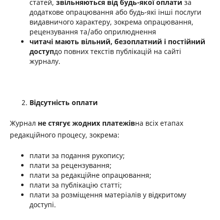
статей,
звільняються від будь-якої оплати
за
додаткове опрацювання або будь-які інші послуги
видавничого характеру, зокрема опрацювання,
рецензування та/або оприлюднення
читачі мають вільний, безоплатний і постійний
доступ
до повних текстів публікацій на сайті
журналу.
Відсутність оплати
Журнал
не стягує жодних платежів
на всіх етапах
редакційного процесу, зокрема:
плати за подання рукопису;
плати за рецензування;
плати за редакційне опрацювання;
плати за публікацію статті;
плати за розміщення матеріалів у відкритому
доступі.