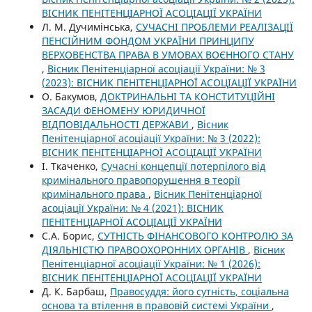
ВІСНИК ПЕНІТЕНЦІАРНОЇ АСОЦІАЦІЇ УКРАЇНИ
Л. М. Дучимінська,
СУЧАСНІ ПРОБЛЕМИ РЕАЛІЗАЦІЇ
ПЕНСІЙНИМ ФОНДОМ УКРАЇНИ ПРИНЦИПУ
ВЕРХОВЕНСТВА ПРАВА В УМОВАХ ВОЄННОГО СТАНУ
,
Вісник Пенітенціарної асоціації України: № 3
(2023): ВІСНИК ПЕНІТЕНЦІАРНОЇ АСОЦІАЦІЇ УКРАЇНИ
О. Бакумов,
ДОКТРИНАЛЬНІ ТА КОНСТИТУЦІЙНІ
ЗАСАДИ ФЕНОМЕНУ ЮРИДИЧНОЇ
ВІДПОВІДАЛЬНОСТІ ДЕРЖАВИ
,
Вісник
Пенітенціарної асоціації України: № 3 (2022):
ВІСНИК ПЕНІТЕНЦІАРНОЇ АСОЦІАЦІЇ УКРАЇНИ
І. Ткаченко,
Сучасні концепції потерпілого від
кримінального правопорушення в теорії
кримінального права
,
Вісник Пенітенціарної
асоціації України: № 4 (2021): ВІСНИК
ПЕНІТЕНЦІАРНОЇ АСОЦІАЦІЇ УКРАЇНИ
С.А. Борис,
СУТНІСТЬ ФІНАНСОВОГО КОНТРОЛЮ ЗА
ДІЯЛЬНІСТЮ ПРАВООХОРОННИХ ОРГАНІВ
,
Вісник
Пенітенціарної асоціації України: № 1 (2026):
ВІСНИК ПЕНІТЕНЦІАРНОЇ АСОЦІАЦІЇ УКРАЇНИ
Д. К. Барбаш,
Правосуддя: його сутність, соціальна
основа та втілення в правовій системі України
,