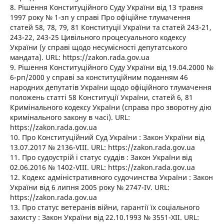
8. Рішення Конституційного Суду України від 13 травня
1997 року № 1-зп у справі Про офіційне тлумачення
статей 58, 78, 79, 81 Конституції України та статей 243-21,
243-22, 243-25 Цивільного процесуального кодексу
України (у справі щодо несумісності депутатського
мандата). URL: https://zakon.rada.gov.ua
9. Рішення Конституційного Суду України від 19.04.2000 №
6-рп/2000 у справі за конституційним поданням 46
народних депутатів України щодо офіційного тлумачення
положень статті 58 Конституції України, статей 6, 81
Кримінального кодексу України (справа про зворотну дію
кримінального закону в часі). URL:
https://zakon.rada.gov.ua
10. Про Конституційний Суд України : Закон України від
13.07.2017 № 2136-VІІІ. URL: https://zakon.rada.gov.ua
11. Про судоустрій і статус суддів : Закон України від
02.06.2016 № 1402-VІІІ. URL: https://zakon.rada.gov.ua
12. Кодекс адміністративного судочинства України : Закон
України від 6 липня 2005 року № 2747-IV. URL:
https://zakon.rada.gov.ua
13. Про статус ветеранів війни, гарантії їх соціального
захисту : Закон України від 22.10.1993 № 3551-ХІІ. URL: