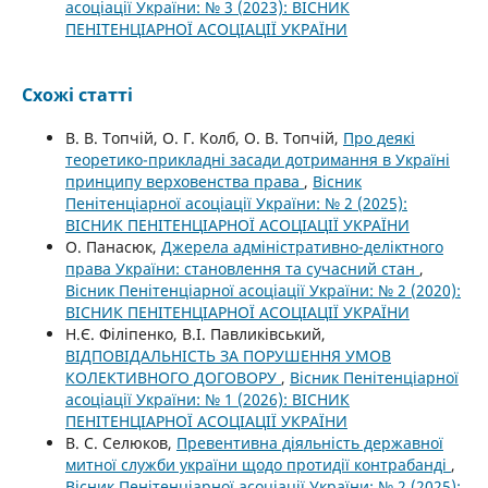
асоціації України: № 3 (2023): ВІСНИК
ПЕНІТЕНЦІАРНОЇ АСОЦІАЦІЇ УКРАЇНИ
Схожі статті
В. В. Топчій, О. Г. Колб, О. В. Топчій,
Про деякі
теоретико-прикладні засади дотримання в Україні
принципу верховенства права
,
Вісник
Пенітенціарної асоціації України: № 2 (2025):
ВІСНИК ПЕНІТЕНЦІАРНОЇ АСОЦІАЦІЇ УКРАЇНИ
О. Панасюк,
Джерела адміністративно-деліктного
права України: становлення та сучасний стан
,
Вісник Пенітенціарної асоціації України: № 2 (2020):
ВІСНИК ПЕНІТЕНЦІАРНОЇ АСОЦІАЦІЇ УКРАЇНИ
Н.Є. Філіпенко, В.І. Павликівський,
ВІДПОВІДАЛЬНІСТЬ ЗА ПОРУШЕННЯ УМОВ
КОЛЕКТИВНОГО ДОГОВОРУ
,
Вісник Пенітенціарної
асоціації України: № 1 (2026): ВІСНИК
ПЕНІТЕНЦІАРНОЇ АСОЦІАЦІЇ УКРАЇНИ
В. С. Селюков,
Превентивна діяльність державної
митної служби україни щодо протидії контрабанді
,
Вісник Пенітенціарної асоціації України: № 2 (2025):