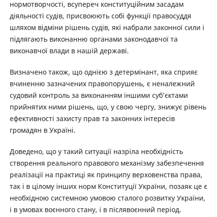
нормотворчості, всупереч конституційним засадам
діяльності судів, присвоюють собі функції правосуддя
шляхом відміни рішень судів, які набрали законної сили і
підлягають виконанню органами законодавчої та
виконавчої влади в нашій державі.
Визначено також, що однією з детермінант, яка сприяє
вчиненню зазначених правопорушень, є неналежний
судовий контроль за виконанням іншими суб’єктами
прийнятих ними рішень, що, у свою чергу, знижує рівень
ефективності захисту прав та законних інтересів
громадян в Україні.
Доведено, що у такий ситуації назріла необхідність
створення реального правового механізму забезпечення
реалізації на практиці як принципу верховенства права,
так і в цілому інших норм Конституції України, позаяк це є
необхідною системною умовою сталого розвитку України,
і в умовах воєнного стану, і в післявоєнний період.