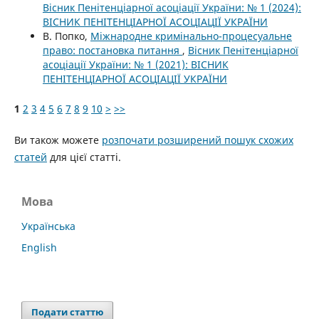
Вісник Пенітенціарної асоціації України: № 1 (2024):
ВІСНИК ПЕНІТЕНЦІАРНОЇ АСОЦІАЦІЇ УКРАЇНИ
В. Попко,
Міжнародне кримінально-процесуальне
право: постановка питання
,
Вісник Пенітенціарної
асоціації України: № 1 (2021): ВІСНИК
ПЕНІТЕНЦІАРНОЇ АСОЦІАЦІЇ УКРАЇНИ
1
2
3
4
5
6
7
8
9
10
>
>>
Ви також можете
розпочати розширений пошук схожих
статей
для цієї статті.
Мова
Українська
English
Подати статтю