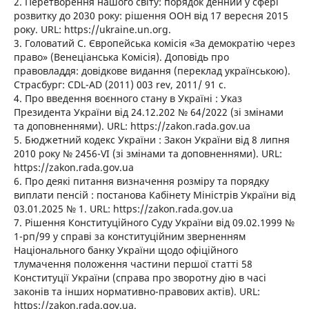
2. Перетворення нашого світу: порядок денний у сфері
розвитку до 2030 року: рішення ООН від 17 вересня 2015
року. URL: https://ukraine.un.org.
3. Головатий С. Європейська комісія «За демократію через
право» (Венеціанська Комісія). Доповідь про
правовладдя: довідкове видання (переклад українською).
Страсбург: CDL-AD (2011) 003 rev, 2011/ 91 с.
4. Про введення воєнного стану в Україні : Указ
Президента України від 24.12.202 № 64/2022 (зі змінами
та доповненнями). URL: https://zakon.rada.gov.ua
5. Бюджетний кодекс України : Закон України від 8 липня
2010 року № 2456-VI (зі змінами та доповненнями). URL:
https://zakon.rada.gov.ua
6. Про деякі питання визначення розміру та порядку
виплати пенсій : постанова Кабінету Міністрів України від
03.01.2025 № 1. URL: https://zakon.rada.gov.ua
7. Рішення Конституційного Суду України від 09.02.1999 №
1-рп/99 у справі за конституційним зверненням
Національного банку України щодо офіційного
тлумачення положення частини першої статті 58
Конституції України (справа про зворотну дію в часі
законів та інших нормативно-правових актів). URL:
https://zakon.rada.gov.ua.