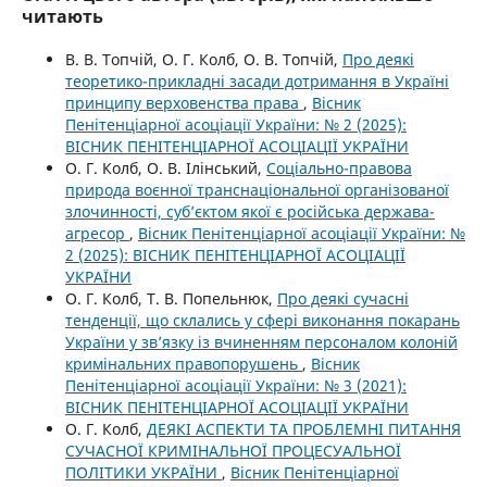
читають
В. В. Топчій, О. Г. Колб, О. В. Топчій,
Про деякі
теоретико-прикладні засади дотримання в Україні
принципу верховенства права
,
Вісник
Пенітенціарної асоціації України: № 2 (2025):
ВІСНИК ПЕНІТЕНЦІАРНОЇ АСОЦІАЦІЇ УКРАЇНИ
О. Г. Колб, О. В. Ілінський,
Соціально-правова
природа воєнної транснаціональної організованої
злочинності, суб’єктом якої є російська держава-
агресор
,
Вісник Пенітенціарної асоціації України: №
2 (2025): ВІСНИК ПЕНІТЕНЦІАРНОЇ АСОЦІАЦІЇ
УКРАЇНИ
О. Г. Колб, Т. В. Попельнюк,
Про деякі сучасні
тенденції, що склались у сфері виконання покарань
України у зв’язку із вчиненням персоналом колоній
кримінальних правопорушень
,
Вісник
Пенітенціарної асоціації України: № 3 (2021):
ВІСНИК ПЕНІТЕНЦІАРНОЇ АСОЦІАЦІЇ УКРАЇНИ
О. Г. Колб,
ДЕЯКІ АСПЕКТИ ТА ПРОБЛЕМНІ ПИТАННЯ
СУЧАСНОЇ КРИМІНАЛЬНОЇ ПРОЦЕСУАЛЬНОЇ
ПОЛІТИКИ УКРАЇНИ
,
Вісник Пенітенціарної