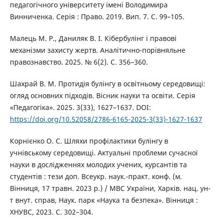
педагогічного університету імені Володимира
Винниченка. Серія : Право. 2019. Вип. 7. С. 99–105.
Малець М. Р., Даниляк В. І. Кібербулінг і правові
механізми захисту жертв. Аналітично-порівняльне
правознавство. 2025. № 6(2). С. 356–360.
Шахрай В. М. Протидія булінгу в освітньому середовищі:
огляд основних підходів. Вісник науки та освіти. Серія
«Педагогіка». 2025. 3(33), 1627–1637. DOI:
https://doi.org/10.52058/2786-6165-2025-3(33)-1627-1637
Корнієнко О. С. Шляхи профілактики булінгу в
учнівському середовищі. Актуальні проблеми сучасної
науки в дослідженнях молодих учених, курсантів та
студентів : тези доп. Всеукр. наук.-практ. конф. (м.
Вінниця, 17 травн. 2023 р.) / МВС України, Харків. нац. ун-
т внут. справ, Наук. парк «Наука та безпека». Вінниця :
ХНУВС, 2023. С. 302–304.