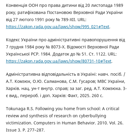
Конвенція ООН про права дитини від 20 листопада 1989
року, ратифікована Постановою Верховної Ради України
від 27 лютого 1991 року № 789-XII. URL:
https://zakon.rada.gov.ua/laws/show/995_021#Text
.
Кодекс України про адміністративні правопорушення від
7 грудня 1984 року № 8073-Х. Відомості Верховної Ради
Української РСР. 1984. Додаток до № 51. Ст. 1122. URL:
https://zakon.rada.gov.ua/laws/show/80731-10#Text
.
Адміністративна відповідальність в Україні: навч. посіб. /
А.Т. Комзюк, О.Ю. Салманова, С.М. Гусаров; МВС України,
Харків. нац. ун-т внутр. справ; за заг. ред. А.Т. Комзюка. 3-
є вид., перероб. і доп. Харків: Факт, 2025. 260 с.
Tokunaga R.S. Following you home from school: A critical
review and synthesis of research on cyberbullying
victimization. Computers in Human Behavior. 2010. Vol. 26.
Issue 3. P. 277–287.