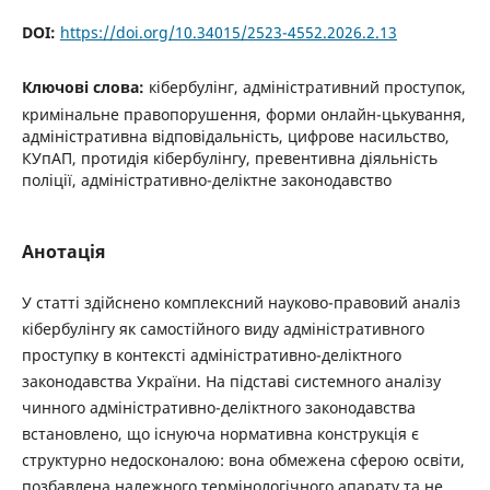
DOI:
https://doi.org/10.34015/2523-4552.2026.2.13
Ключові слова:
кібербулінг, адміністративний проступок,
кримінальне правопорушення, форми онлайн-цькування,
адміністративна відповідальність, цифрове насильство,
КУпАП, протидія кібербулінгу, превентивна діяльність
поліції, адміністративно-деліктне законодавство
Анотація
У статті здійснено комплексний науково-правовий аналіз
кібербулінгу як самостійного виду адміністративного
проступку в контексті адміністративно-деліктного
законодавства України. На підставі системного аналізу
чинного адміністративно-деліктного законодавства
встановлено, що існуюча нормативна конструкція є
структурно недосконалою: вона обмежена сферою освіти,
позбавлена належного термінологічного апарату та не