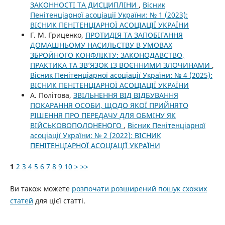
ЗАКОННОСТІ ТА ДИСЦИПЛІНИ
,
Вісник
Пенітенціарної асоціації України: № 1 (2023):
ВІСНИК ПЕНІТЕНЦІАРНОЇ АСОЦІАЦІЇ УКРАЇНИ
Г. М. Гриценко,
ПРОТИДІЯ ТА ЗАПОБІГАННЯ
ДОМАШНЬОМУ НАСИЛЬСТВУ В УМОВАХ
ЗБРОЙНОГО КОНФЛІКТУ: ЗАКОНОДАВСТВО,
ПРАКТИКА ТА ЗВ’ЯЗОК ІЗ ВОЄННИМИ ЗЛОЧИНАМИ
,
Вісник Пенітенціарної асоціації України: № 4 (2025):
ВІСНИК ПЕНІТЕНЦІАРНОЇ АСОЦІАЦІЇ УКРАЇНИ
А. Політова,
ЗВІЛЬНЕННЯ ВІД ВІДБУВАННЯ
ПОКАРАННЯ ОСОБИ, ЩОДО ЯКОЇ ПРИЙНЯТО
РІШЕННЯ ПРО ПЕРЕДАЧУ ДЛЯ ОБМІНУ ЯК
ВІЙСЬКОВОПОЛОНЕНОГО
,
Вісник Пенітенціарної
асоціації України: № 2 (2022): ВІСНИК
ПЕНІТЕНЦІАРНОЇ АСОЦІАЦІЇ УКРАЇНИ
1
2
3
4
5
6
7
8
9
10
>
>>
Ви також можете
розпочати розширений пошук схожих
статей
для цієї статті.