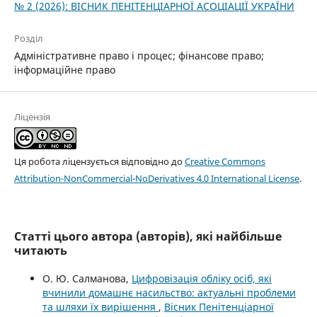
№ 2 (2026): ВІСНИК ПЕНІТЕНЦІАРНОЇ АСОЦІАЦІЇ УКРАЇНИ
Розділ
Адміністративне право і процес; фінансове право;
інформаційне право
Ліцензія
Ця робота ліцензується відповідно до
Creative Commons
Attribution-NonCommercial-NoDerivatives 4.0 International License
.
Статті цього автора (авторів), які найбільше
читають
О. Ю. Салманова,
Цифровізація обліку осіб, які
вчинили домашнє насильство: актуальні проблеми
та шляхи їх вирішення
,
Вісник Пенітенціарної