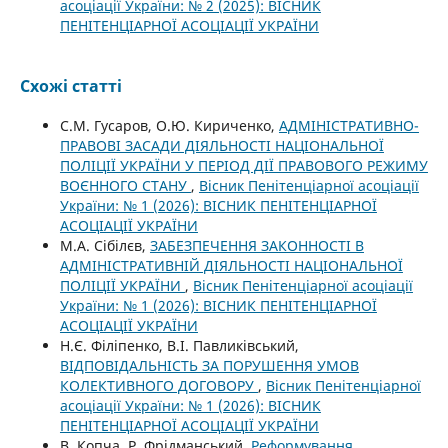
асоціації України: № 2 (2025): ВІСНИК
ПЕНІТЕНЦІАРНОЇ АСОЦІАЦІЇ УКРАЇНИ
Схожі статті
С.М. Гусаров, О.Ю. Кириченко,
АДМІНІСТРАТИВНО-
ПРАВОВІ ЗАСАДИ ДІЯЛЬНОСТІ НАЦІОНАЛЬНОЇ
ПОЛІЦІЇ УКРАЇНИ У ПЕРІОД ДІЇ ПРАВОВОГО РЕЖИМУ
ВОЄННОГО СТАНУ
,
Вісник Пенітенціарної асоціації
України: № 1 (2026): ВІСНИК ПЕНІТЕНЦІАРНОЇ
АСОЦІАЦІЇ УКРАЇНИ
М.А. Сібілєв,
ЗАБЕЗПЕЧЕННЯ ЗАКОННОСТІ В
АДМІНІСТРАТИВНІЙ ДІЯЛЬНОСТІ НАЦІОНАЛЬНОЇ
ПОЛІЦІЇ УКРАЇНИ
,
Вісник Пенітенціарної асоціації
України: № 1 (2026): ВІСНИК ПЕНІТЕНЦІАРНОЇ
АСОЦІАЦІЇ УКРАЇНИ
Н.Є. Філіпенко, В.І. Павликівський,
ВІДПОВІДАЛЬНІСТЬ ЗА ПОРУШЕННЯ УМОВ
КОЛЕКТИВНОГО ДОГОВОРУ
,
Вісник Пенітенціарної
асоціації України: № 1 (2026): ВІСНИК
ПЕНІТЕНЦІАРНОЇ АСОЦІАЦІЇ УКРАЇНИ
В. Копча, Р. Фрідманський,
Реформування