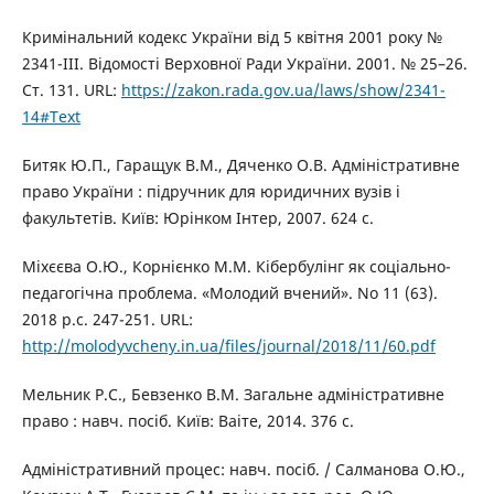
Кримінальний кодекс України від 5 квітня 2001 року №
2341-III. Відомості Верховної Ради України. 2001. № 25–26.
Ст. 131. URL:
https://zakon.rada.gov.ua/laws/show/2341-
14#Text
Битяк Ю.П., Гаращук В.М., Дяченко О.В. Адміністративне
право України : підручник для юридичних вузів і
факультетів. Київ: Юрінком Інтер, 2007. 624 с.
Міхєєва О.Ю., Корнієнко М.М. Кібербулінг як соціально-
педагогічна проблема. «Молодий вчений». No 11 (63).
2018 р.с. 247-251. URL:
http://molodyvcheny.in.ua/files/journal/2018/11/60.pdf
Мельник Р.С., Бевзенко В.М. Загальне адміністративне
право : навч. посіб. Київ: Ваіте, 2014. 376 с.
Адміністративний процес: навч. посіб. / Салманова О.Ю.,