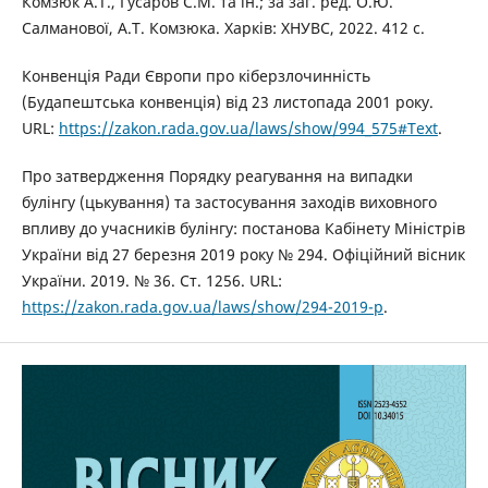
Комзюк А.Т., Гусаров С.М. та ін.; за заг. ред. О.Ю.
Салманової, А.Т. Комзюка. Харків: ХНУВС, 2022. 412 с.
Конвенція Ради Європи про кіберзлочинність
(Будапештська конвенція) від 23 листопада 2001 року.
URL:
https://zakon.rada.gov.ua/laws/show/994_575#Text
.
Про затвердження Порядку реагування на випадки
булінгу (цькування) та застосування заходів виховного
впливу до учасників булінгу: постанова Кабінету Міністрів
України від 27 березня 2019 року № 294. Офіційний вісник
України. 2019. № 36. Ст. 1256. URL:
https://zakon.rada.gov.ua/laws/show/294-2019-p
.