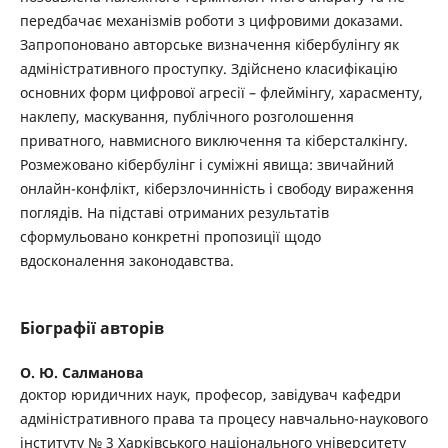
передбачає механізмів роботи з цифровими доказами.
Запропоновано авторське визначення кібербулінгу як
адміністративного проступку. Здійснено класифікацію
основних форм цифрової агресії – флеймінгу, харасменту,
наклепу, маскування, публічного розголошення
приватного, навмисного виключення та кіберсталкінгу.
Розмежовано кібербулінг і суміжні явища: звичайний
онлайн-конфлікт, кіберзлочинність і свободу вираження
поглядів. На підставі отриманих результатів
сформульовано конкретні пропозиції щодо
вдосконалення законодавства.
Біографії авторів
О. Ю. Салманова
доктор юридичних наук, професор, завідувач кафедри
адміністративного права та процесу навчально-наукового
інституту № 3 Харківського національного університету