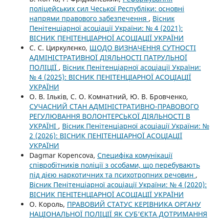
поліцейських сил Чеської Республіки: основні
напрями правового забезпечення
,
Вісник
Пенітенціарної асоціації України: № 4 (2021):
ВІСНИК ПЕНІТЕНЦІАРНОЇ АСОЦІАЦІЇ УКРАЇНИ
С. С. Циркулєнко,
ЩОДО ВИЗНАЧЕННЯ СУТНОСТІ
АДМІНІСТРАТИВНОЇ ДІЯЛЬНОСТІ ПАТРУЛЬНОЇ
ПОЛІЦІЇ
,
Вісник Пенітенціарної асоціації України:
№ 4 (2025): ВІСНИК ПЕНІТЕНЦІАРНОЇ АСОЦІАЦІЇ
УКРАЇНИ
О. В. Ільків, С. О. Комнатний, Ю. В. Бровченко,
СУЧАСНИЙ СТАН АДМІНІСТРАТИВНО-ПРАВОВОГО
РЕГУЛЮВАННЯ ВОЛОНТЕРСЬКОЇ ДІЯЛЬНОСТІ В
УКРАЇНІ
,
Вісник Пенітенціарної асоціації України: №
2 (2026): ВІСНИК ПЕНІТЕНЦІАРНОЇ АСОЦІАЦІЇ
УКРАЇНИ
Dagmar Kopencova,
Специфіка комунікації
співробітників поліції з особами, що перебувають
під дією наркотичних та психотропних речовин
,
Вісник Пенітенціарної асоціації України: № 4 (2020):
ВІСНИК ПЕНІТЕНЦІАРНОЇ АСОЦІАЦІЇ УКРАЇНИ
О. Король,
ПРАВОВИЙ СТАТУС КЕРІВНИКА ОРГАНУ
НАЦІОНАЛЬНОЇ ПОЛІЦІЇ ЯК СУБ’ЄКТА ДОТРИМАННЯ