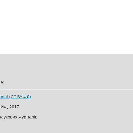
їна
onal (CC BY 4.0)
И» , 2017
 наукових журналів