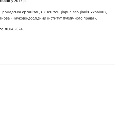
овано
у 2017 р.
Громадська організація «Пенітенціарна асоціація України»,
анова «Науково-дослідний інститут публічного права».
о:
30.04.2024