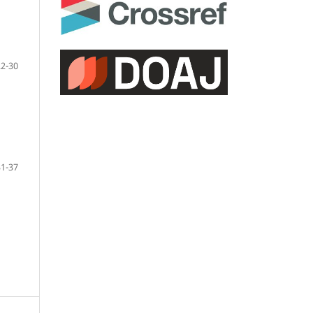
22-30
31-37