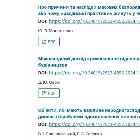
Про причини та наслідки масових безпорядк
або чому «радянські практики» живуть у пе
DOI:
https://doi.org/10.34015/2523-4552.2024.1
Ю. В. Мостовенко
PDF
Міжнародний досвід кримінальної відповіда
будівництва
DOI:
https://doi.org/10.34015/2523-4552.2024.1
Д. Ю. Овсій
PDF
Об’єкти, які мають важливе народногоспод
диверсії (проблеми вдосконалення чинного
DOI:
https://doi.org/10.34015/2523-4552.2024.1
В. І. Павликівський, В. Б. Селевко