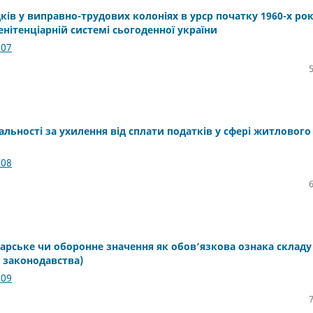
ів у виправно-трудових колоніях в урср початку 1960-х рок
нітенціарній системі сьогоденної україни
.07
льності за ухилення від сплати податків у сфері житлового
.08
арське чи оборонне значення як обов’язкова ознака складу
 законодавства)
.09