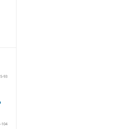
85-93
а
-104