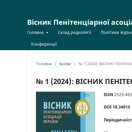
Вісник Пенітенціарної асоці
Головна
Склад редколегії
Політики журн
Конференції
Головна
/
Архіви
/
№ 1 (2024): ВІСНИК ПЕНІТЕ
№ 1 (2024): ВІСНИК ПЕНІ
ISSN
2523-45
DOI
10.34015
Періодичніст