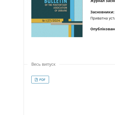
Журнал засн
Засновники:
Приватна уст
Опублікован
Весь випуск
PDF