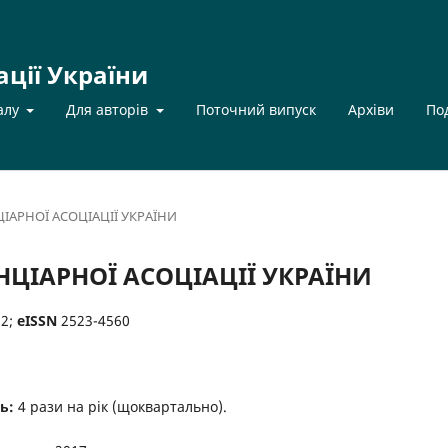
ації України
алу
Для авторів
Поточний випуск
Архіви
По
НЦІАРНОЇ АСОЦІАЦІЇ УКРАЇНИ
ТЕНЦІАРНОЇ АСОЦІАЦІЇ УКРАЇНИ
52;
eISSN
2523-4560
ь:
4 рази на рік (щоквартально).