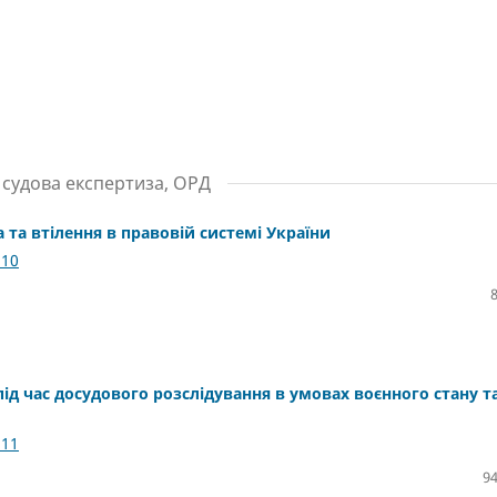
 судова експертиза, ОРД
а та втілення в правовій системі України
.10
під час досудового розслідування в умовах воєнного стану т
.11
94