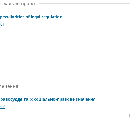
есуальне право
peculiarities of legal regulation
.01
зпечення
правосуддя та їх соціально-правове значення
.02