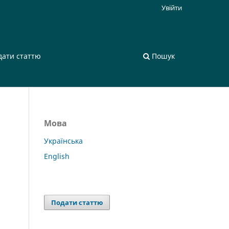
Увійти
дати статтю
Пошук
Мова
Українська
English
Подати статтю