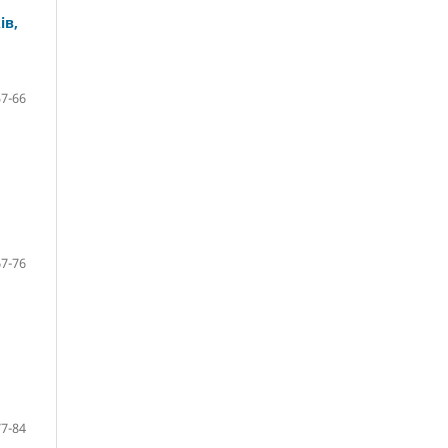
ів,
57-66
67-76
77-84