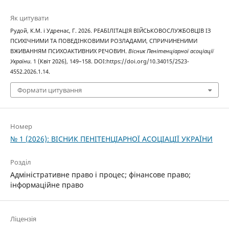
Як цитувати
Рудой, К.М. і Удренас, Г. 2026. РЕАБІЛІТАЦІЯ ВІЙСЬКОВОСЛУЖБОВЦІВ ІЗ
ПСИХІЧНИМИ ТА ПОВЕДІНКОВИМИ РОЗЛАДАМИ, СПРИЧИНЕНИМИ
ВЖИВАННЯМ ПСИХОАКТИВНИХ РЕЧОВИН.
Вісник Пенітенціарної асоціації
України
. 1 (Квіт 2026), 149–158. DOI:https://doi.org/10.34015/2523-
4552.2026.1.14.
Формати цитування
Номер
№ 1 (2026): ВІСНИК ПЕНІТЕНЦІАРНОЇ АСОЦІАЦІЇ УКРАЇНИ
Розділ
Адміністративне право і процес; фінансове право;
інформаційне право
Ліцензія