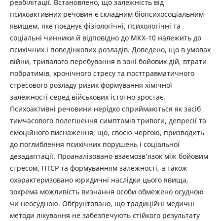
реабілітації. Встановлено, що залежність від
психоактивних речовин є складним біопсихосоціальним
явищем, яке поєднує фізіологічні, психологічні та
соціальні чинники й відповідно до МКХ-10 належить до
психічних і поведінкових розладів. Доведено, що в умовах
війни, тривалого перебування в зоні бойових дій, втрати
побратимів, хронічного стресу та посттравматичного
стресового розладу ризик формування хімічної
залежності серед військових істотно зростає.
Психоактивні речовини нерідко сприймаються як засіб
тимчасового полегшення симптомів тривоги, депресії та
емоційного виснаження, що, своєю чергою, призводить
до поглиблення психічних порушень і соціальної
дезадаптації. Проаналізовано взаємозв’язок між бойовим
стресом, ПТСР та формуванням залежності, а також
охарактеризовано юридичні наслідки цього явища,
зокрема можливість визнання особи обмежено осудною
чи неосудною. Обґрунтовано, що традиційні медичні
методи лікування не забезпечують стійкого результату