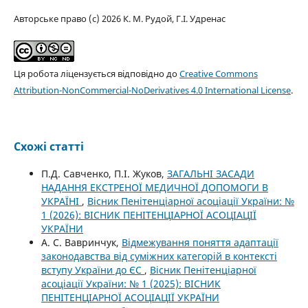
Авторське право (c) 2026 К. М. Рудой, Г.І. Удренас
Ця робота ліцензується відповідно до
Creative Commons
Attribution-NonCommercial-NoDerivatives 4.0 International License
.
Схожі статті
П.Д. Савченко, П.І. Жуков,
ЗАГАЛЬНІ ЗАСАДИ
НАДАННЯ ЕКСТРЕНОЇ МЕДИЧНОЇ ДОПОМОГИ В
УКРАЇНІ
,
Вісник Пенітенціарної асоціації України: №
1 (2026): ВІСНИК ПЕНІТЕНЦІАРНОЇ АСОЦІАЦІЇ
УКРАЇНИ
А. С. Вавринчук,
Відмежування поняття адаптації
законодавства від суміжних категорій в контексті
вступу України до ЄС
,
Вісник Пенітенціарної
асоціації України: № 1 (2025): ВІСНИК
ПЕНІТЕНЦІАРНОЇ АСОЦІАЦІЇ УКРАЇНИ