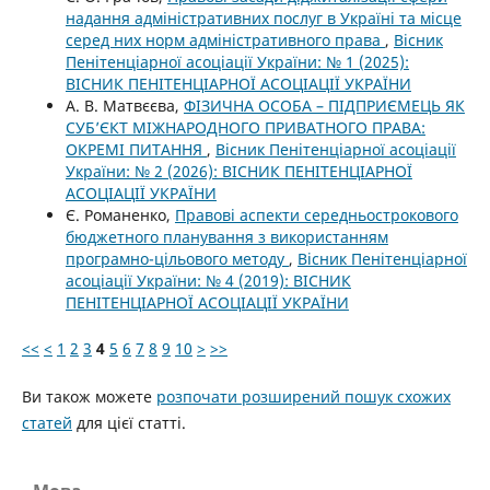
надання адміністративних послуг в Україні та місце
серед них норм адміністративного права
,
Вісник
Пенітенціарної асоціації України: № 1 (2025):
ВІСНИК ПЕНІТЕНЦІАРНОЇ АСОЦІАЦІЇ УКРАЇНИ
А. В. Матвєєва,
ФІЗИЧНА ОСОБА – ПІДПРИЄМЕЦЬ ЯК
СУБ’ЄКТ МІЖНАРОДНОГО ПРИВАТНОГО ПРАВА:
ОКРЕМІ ПИТАННЯ
,
Вісник Пенітенціарної асоціації
України: № 2 (2026): ВІСНИК ПЕНІТЕНЦІАРНОЇ
АСОЦІАЦІЇ УКРАЇНИ
Є. Романенко,
Правові аспекти середньострокового
бюджетного планування з використанням
програмно-цільового методу
,
Вісник Пенітенціарної
асоціації України: № 4 (2019): ВІСНИК
ПЕНІТЕНЦІАРНОЇ АСОЦІАЦІЇ УКРАЇНИ
<<
<
1
2
3
4
5
6
7
8
9
10
>
>>
Ви також можете
розпочати розширений пошук схожих
статей
для цієї статті.