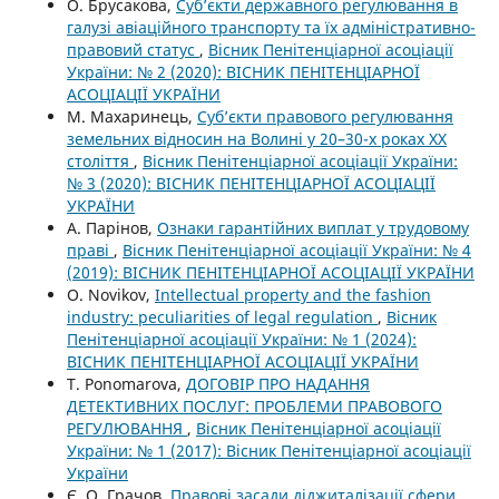
О. Брусакова,
Суб’єкти державного регулювання в
галузі авіаційного транспорту та їх адміністративно-
правовий статус
,
Вісник Пенітенціарної асоціації
України: № 2 (2020): ВІСНИК ПЕНІТЕНЦІАРНОЇ
АСОЦІАЦІЇ УКРАЇНИ
М. Махаринець,
Суб’єкти правового регулювання
земельних відносин на Волині у 20–30-х роках ХХ
століття
,
Вісник Пенітенціарної асоціації України:
№ 3 (2020): ВІСНИК ПЕНІТЕНЦІАРНОЇ АСОЦІАЦІЇ
УКРАЇНИ
А. Парінов,
Ознаки гарантійних виплат у трудовому
праві
,
Вісник Пенітенціарної асоціації України: № 4
(2019): ВІСНИК ПЕНІТЕНЦІАРНОЇ АСОЦІАЦІЇ УКРАЇНИ
O. Novikov,
Intellectual property and the fashion
industry: peculiarities of legal regulation
,
Вісник
Пенітенціарної асоціації України: № 1 (2024):
ВІСНИК ПЕНІТЕНЦІАРНОЇ АСОЦІАЦІЇ УКРАЇНИ
T. Ponomarova,
ДОГОВІР ПРО НАДАННЯ
ДЕТЕКТИВНИХ ПОСЛУГ: ПРОБЛЕМИ ПРАВОВОГО
РЕГУЛЮВАННЯ
,
Вісник Пенітенціарної асоціації
України: № 1 (2017): Вісник Пенітенціарної асоціації
України
Є. О. Грачов,
Правові засади діджиталізації сфери