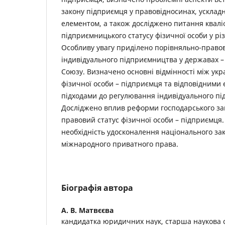
закону підприємця у правовідносинах, усклад
елементом, а також досліджено питання кваліф
підприємницького статусу фізичної особи у рі
Особливу увагу приділено порівняльно-право
індивідуального підприємництва у державах –
Союзу. Визначено основні відмінності між ук
фізичної особи – підприємця та відповідними
підходами до регулювання індивідуального п
Досліджено вплив реформи господарського за
правовий статус фізичної особи – підприємця
необхідність удосконалення національного зак
міжнародного приватного права.
Біографія автора
А. В. Матвєєва
кандидатка юридичних наук, старша наукова 