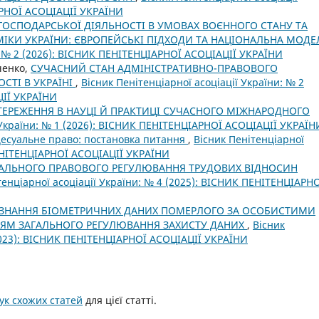
АРНОЇ АСОЦІАЦІЇ УКРАЇНИ
ГОСПОДАРСЬКОЇ ДІЯЛЬНОСТІ В УМОВАХ ВОЄННОГО СТАНУ ТА
ІКИ УКРАЇНИ: ЄВРОПЕЙСЬКІ ПІДХОДИ ТА НАЦІОНАЛЬНА МОД
и: № 2 (2026): ВІСНИК ПЕНІТЕНЦІАРНОЇ АСОЦІАЦІЇ УКРАЇНИ
вченко,
СУЧАСНИЙ СТАН АДМІНІСТРАТИВНО-ПРАВОВОГО
СТІ В УКРАЇНІ
,
Вісник Пенітенціарної асоціації України: № 2
ЦІЇ УКРАЇНИ
ТЕРЕЖЕННЯ В НАУЦІ Й ПРАКТИЦІ СУЧАСНОГО МІЖНАРОДНОГО
ї України: № 1 (2026): ВІСНИК ПЕНІТЕНЦІАРНОЇ АСОЦІАЦІЇ УКРАЇН
есуальне право: постановка питання
,
Вісник Пенітенціарної
ПЕНІТЕНЦІАРНОЇ АСОЦІАЦІЇ УКРАЇНИ
КАЛЬНОГО ПРАВОВОГО РЕГУЛЮВАННЯ ТРУДОВИХ ВІДНОСИН
тенціарної асоціації України: № 4 (2025): ВІСНИК ПЕНІТЕНЦІАРН
ЗНАННЯ БІОМЕТРИЧНИХ ДАНИХ ПОМЕРЛОГО ЗА ОСОБИСТИМИ
ЯМ ЗАГАЛЬНОГО РЕГУЛЮВАННЯ ЗАХИСТУ ДАНИХ
,
Вісник
(2023): ВІСНИК ПЕНІТЕНЦІАРНОЇ АСОЦІАЦІЇ УКРАЇНИ
к схожих статей
для цієї статті.