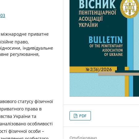
.03
, міжнародне приватне
лізійне право,
відносини, індивідуальне
авне регулювання,
авового статусу фізичної
 приватного права в
PDF
вства України та
аналізовано особливості
сті фізичної особи –
Опубліковано
тановлення особистого