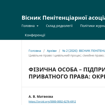
Вісник Пенітенціарної асоці
Головна
Склад редколегії
Політики журн
Конференції
Головна
/
Архіви
/
№ 2 (2026): ВІСНИК ПЕНІТЕ
Цивільне право і цивільний процес; cімейне право
ФІЗИЧНА ОСОБА – ПІДПР
ПРИВАТНОГО ПРАВА: ОКР
А. В. Матвєєва
https://orcid.org/0000-0002-6276-6912