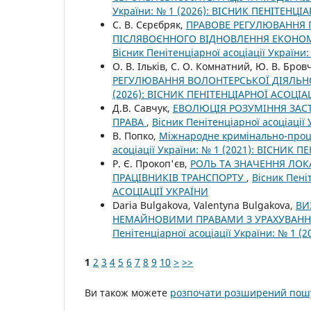
України: № 1 (2026): ВІСНИК ПЕНІТЕНЦІ
С. В. Сєрєбряк,
ПРАВОВЕ РЕГУЛЮВАННЯ 
ПІСЛЯВОЄННОГО ВІДНОВЛЕННЯ ЕКОНОМ
Вісник Пенітенціарної асоціації Україн
О. В. Ільків, С. О. Комнатний, Ю. В. Бро
РЕГУЛЮВАННЯ ВОЛОНТЕРСЬКОЇ ДІЯЛЬНО
(2026): ВІСНИК ПЕНІТЕНЦІАРНОЇ АСОЦІА
Д.В. Савчук,
ЕВОЛЮЦІЯ РОЗУМІННЯ ЗАС
ПРАВА
,
Вісник Пенітенціарної асоціаці
В. Попко,
Міжнародне кримінально-проц
асоціації України: № 1 (2021): ВІСНИК 
Р. Є. Прокоп'єв,
РОЛЬ ТА ЗНАЧЕННЯ ЛО
ПРАЦІВНИКІВ ТРАНСПОРТУ
,
Вісник Пені
АСОЦІАЦІЇ УКРАЇНИ
Daria Bulgakova, Valentyna Bulgakova,
ВИ
НЕМАЙНОВИМИ ПРАВАМИ З УРАХУВАНН
Пенітенціарної асоціації України: № 1 
1
2
3
4
5
6
7
8
9
10
>
>>
Ви також можете
розпочати розширений пошу