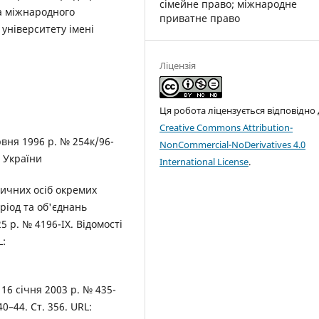
cімейне право; міжнародне
а міжнародного
приватне право
університету імені
Ліцензія
Ця робота ліцензується відповідно
Creative Commons Attribution-
рвня 1996 р. № 254к/96-
NonCommercial-NoDerivatives 4.0
 України
International License
.
ичних осіб окремих
ріод та об'єднань
5 р. № 4196-IX. Відомості
L:
16 січня 2003 р. № 435-
0–44. Ст. 356. URL: