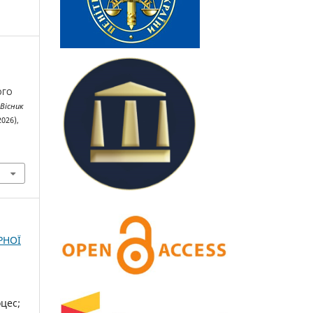
ОГО
.
Вісник
2026),
РНОЇ
цес;