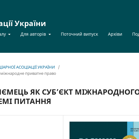
ації України
алу
Для авторів
Поточний випуск
Архіви
По
НЦІАРНОЇ АСОЦІАЦІЇ УКРАЇНИ
/
; міжнародне приватне право
ИЄМЕЦЬ ЯК СУБ’ЄКТ МІЖНАРОДНОГ
ЕМІ ПИТАННЯ