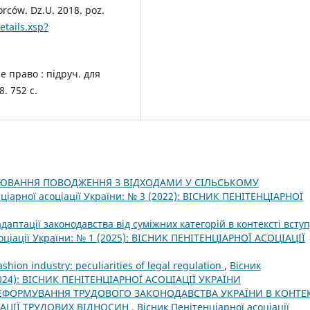
rców. Dz.U. 2018. poz.
etails.xsp?
е право : підруч. для
. 752 с.
ЮВАННЯ ПОВОДЖЕННЯ З ВІДХОДАМИ У СІЛЬСЬКОМУ
ціарної асоціації України: № 3 (2022): ВІСНИК ПЕНІТЕНЦІАРНОЇ
аптації законодавства від суміжних категорій в контексті вступ
оціації України: № 1 (2025): ВІСНИК ПЕНІТЕНЦІАРНОЇ АСОЦІАЦІЇ
ashion industry: peculiarities of legal regulation
,
Вісник
(2024): ВІСНИК ПЕНІТЕНЦІАРНОЇ АСОЦІАЦІЇ УКРАЇНИ
ЕФОРМУВАННЯ ТРУДОВОГО ЗАКОНОДАВСТВА УКРАЇНИ В КОНТЕК
ЗАЦІЇ ТРУДОВИХ ВІДНОСИН
,
Вісник Пенітенціарної асоціації