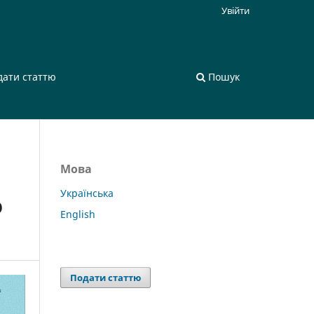
Увійти
дати статтю
Пошук
Мова
Українська
О
English
Подати статтю