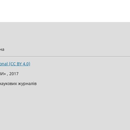
їна
onal (CC BY 4.0)
И» , 2017
 наукових журналів