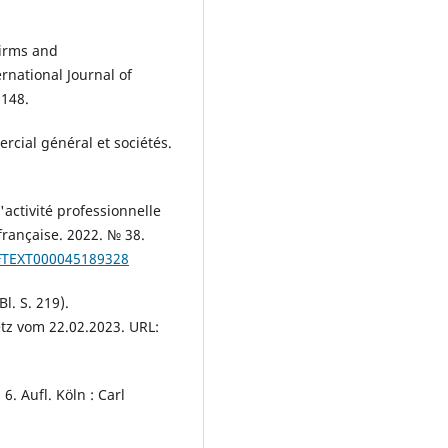
Firms and
rnational Journal of
-148.
rcial général et sociétés.
'activité professionnelle
française. 2022. № 38.
ORFTEXT000045189328
. S. 219).
tz vom 22.02.2023. URL:
. Aufl. Köln : Carl