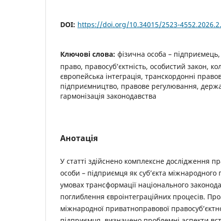
DOI:
https://doi.org/10.34015/2523-4552.2026.2
Ключові слова:
фізична особа – підприємець
право, правосуб’єктність, особистий закон, ко
європейська інтеграція, транскордонні право
підприємництво, правове регулювання, держ
гармонізація законодавства
Анотація
У статті здійснено комплексне дослідження пр
особи – підприємця як суб’єкта міжнародного
умовах трансформації національного законода
поглиблення євроінтеграційних процесів. Про
міжнародної приватноправової правосуб’єктно
підприємця, визначено проблемні аспекти вс