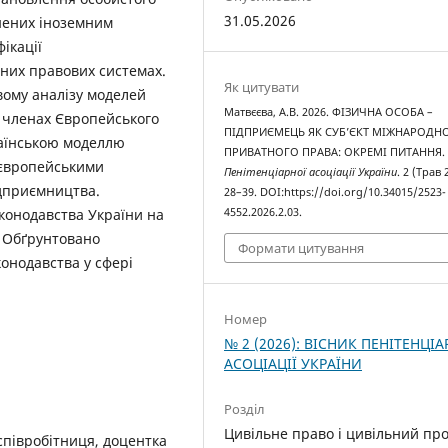
31.05.2026
нених іноземним
ікації
зних правових системах.
Як цитувати
вому аналізу моделей
Матвєєва, А.В. 2026. ФІЗИЧНА ОСОБА –
 членах Європейського
ПІДПРИЄМЕЦЬ ЯК СУБ’ЄКТ МІЖНАРОДН
раїнською моделлю
ПРИВАТНОГО ПРАВА: ОКРЕМІ ПИТАННЯ
 європейськими
Пенітенціарної асоціації України
. 2 (Трав 
ідприємництва.
28–39. DOI:https://doi.org/10.34015/2523-
конодавства України на
4552.2026.2.03.
. Обґрунтовано
Формати цитування
онодавства у сфері
Номер
№ 2 (2026): ВІСНИК ПЕНІТЕНЦІА
АСОЦІАЦІЇ УКРАЇНИ
Розділ
Цивільне право і цивільний про
співробітниця, доцентка