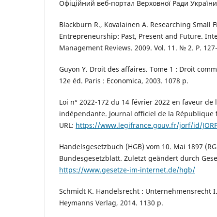
Офіційний веб-портал Верховної Ради України
Blackburn R., Kovalainen A. Researching Small 
Entrepreneurship: Past, Present and Future. Inte
Management Reviews. 2009. Vol. 11. № 2. P. 127
Guyon Y. Droit des affaires. Tome 1 : Droit comme
12e éd. Paris : Economica, 2003. 1078 p.
Loi n° 2022-172 du 14 février 2022 en faveur de l
indépendante. Journal officiel de la République 
URL:
https://www.legifrance.gouv.fr/jorf/id/J
Handelsgesetzbuch (HGB) vom 10. Mai 1897 (RGBl
Bundesgesetzblatt. Zuletzt geändert durch Gese
https://www.gesetze-im-internet.de/hgb/
Schmidt K. Handelsrecht : Unternehmensrecht I. 6
Heymanns Verlag, 2014. 1130 p.