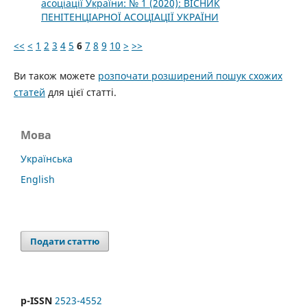
асоціації України: № 1 (2020): ВІСНИК
ПЕНІТЕНЦІАРНОЇ АСОЦІАЦІЇ УКРАЇНИ
<<
<
1
2
3
4
5
6
7
8
9
10
>
>>
Ви також можете
розпочати розширений пошук схожих
статей
для цієї статті.
Мова
Українська
English
Подати статтю
p-ISSN
2523-4552