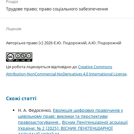
Розділ
Трудове право; право соціального забезпечення
Ліцензія
Авторське право (c) 2026 Є.Ю. Подорожній, А.Ю. Подорожній
Ця робота ліцензується відповідно до
Creative Commons
Attribution-NonCommercial-NoDerivatives 4.0 International License
.
Схожі статті
Н. А. Федосенко,
Еволюція цифрових правочинів у
цивільному праві: виклики та перспективи
правозастосування
,
Вісник Пенітенціарної асоціації
України: № 2 (2025): ВІСНИК ПЕНІТЕНЦІАРНОЇ