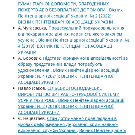
ГУМАНІТАРНОЇ ДОПОМОГИ, БЛАГОДІЙНИХ
ПОЖЕРТВ АБО БЕЗОПЛАТНОЇ ДОПОМОГИ
,
Вісник
Пенітенціарної асоціації України: № 2 (2022):
ВІСНИК ПЕНІТЕНЦІАРНОЇ АСОЦІАЦІЇ УКРАЇНИ
А. Чугаєвська,
Процесуальний порядок звільнення
від покарання за діяння, караність якого законом
усунена
,
Вісник Пенітенціарної асоціації України: №
4 (2019): ВІСНИК ПЕНІТЕНЦІАРНОЇ АСОЦІАЦІЇ
УКРАЇНИ
А. Боровик,
Підстави юридичної відповідальності за
образу представника влади потребують
удосконалення
,
Вісник Пенітенціарної асоціації
України: № 4 (2021): ВІСНИК ПЕНІТЕНЦІАРНОЇ
АСОЦІАЦІЇ УКРАЇНИ
Павло Ісаков,
СІЛЬСЬКОГОСПОДАРСЬКЕ
ВИРОБНИЦТВО ВИПРАВНО-ТРУДОВОЇ СИСТЕМИ
УСРР У 1923 РОЦІ
,
Вісник Пенітенціарної асоціації
України: № 2 (2018): ВІСНИК ПЕНІТЕНЦІАРНОЇ
АСОЦІАЦІЇ УКРАЇНИ
Є. Нєцвєтаєв,
Стан дотримання прав людини в
умовах реформування Державної кримінально-
виконавчої служби України
,
Вісник Пенітенціарної