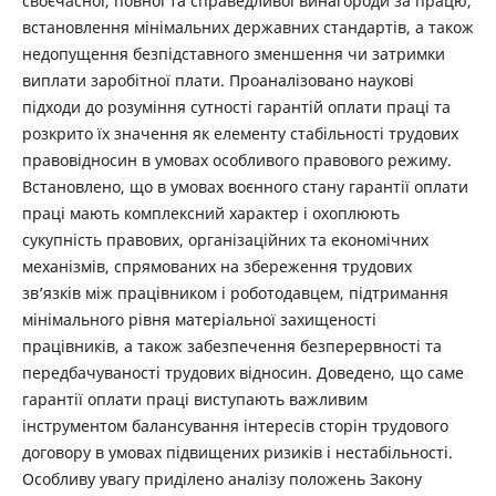
своєчасної, повної та справедливої винагороди за працю,
встановлення мінімальних державних стандартів, а також
недопущення безпідставного зменшення чи затримки
виплати заробітної плати. Проаналізовано наукові
підходи до розуміння сутності гарантій оплати праці та
розкрито їх значення як елементу стабільності трудових
правовідносин в умовах особливого правового режиму.
Встановлено, що в умовах воєнного стану гарантії оплати
праці мають комплексний характер і охоплюють
сукупність правових, організаційних та економічних
механізмів, спрямованих на збереження трудових
зв’язків між працівником і роботодавцем, підтримання
мінімального рівня матеріальної захищеності
працівників, а також забезпечення безперервності та
передбачуваності трудових відносин. Доведено, що саме
гарантії оплати праці виступають важливим
інструментом балансування інтересів сторін трудового
договору в умовах підвищених ризиків і нестабільності.
Особливу увагу приділено аналізу положень Закону