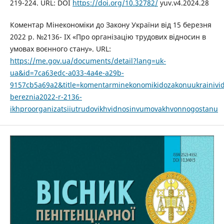
219-224. URL: DOI
https://doi.org/10.32782/
yuv.v4.2024.28
Коментар Мінекономіки до Закону України від 15 березня
2022 р. №2136- IX «Про організацію трудових відносин в
умовах воєнного стану». URL:
https://me.gov.ua/documents/detail?lang=uk-
ua&id=7ca63edc-a033-4a4e-a29b-
9157cb5a69a2&title=komentarminekonomikidozakonuukrainivi
bereznia2022-r-2136-
ikhproorganizatsiiutrudovikhvidnosinvumovakhvonnogostanu