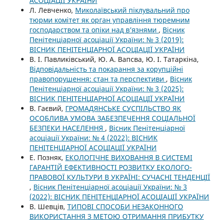
АСОЦІАЦІЇ УКРАЇНИ
Л. Левченко,
Миколаївський піклувальний про
тюрми комітет як орган управління тюремним
господарством та опіки над в’язнями
,
Вісник
Пенітенціарної асоціації України: № 3 (2019):
ВІСНИК ПЕНІТЕНЦІАРНОЇ АСОЦІАЦІЇ УКРАЇНИ
В. І. Павликівський, Ю. А. Вапсва, Ю. І. Татаркіна,
Відповідальність та покарання за корупційні
правопорушення: стан та перспективи
,
Вісник
Пенітенціарної асоціації України: № 3 (2025):
ВІСНИК ПЕНІТЕНЦІАРНОЇ АСОЦІАЦІЇ УКРАЇНИ
В. Гаєвий,
ГРОМАДЯНСЬКЕ СУСПІЛЬСТВО ЯК
ОСОБЛИВА УМОВА ЗАБЕЗПЕЧЕННЯ СОЦІАЛЬНОЇ
БЕЗПЕКИ НАСЕЛЕННЯ
,
Вісник Пенітенціарної
асоціації України: № 4 (2022): ВІСНИК
ПЕНІТЕНЦІАРНОЇ АСОЦІАЦІЇ УКРАЇНИ
Е. Позняк,
ЕКОЛОГІЧНЕ ВИХОВАННЯ В СИСТЕМІ
ГАРАНТІЙ ЕФЕКТИВНОСТІ РОЗВИТКУ ЕКОЛОГО-
ПРАВОВОЇ КУЛЬТУРИ В УКРАЇНІ: СУЧАСНІ ТЕНДЕНЦІЇ
,
Вісник Пенітенціарної асоціації України: № 3
(2022): ВІСНИК ПЕНІТЕНЦІАРНОЇ АСОЦІАЦІЇ УКРАЇНИ
В. Шевців,
ТИПОВІ СПОСОБИ НЕЗАКОННОГО
ВИКОРИСТАННЯ З МЕТОЮ ОТРИМАННЯ ПРИБУТКУ