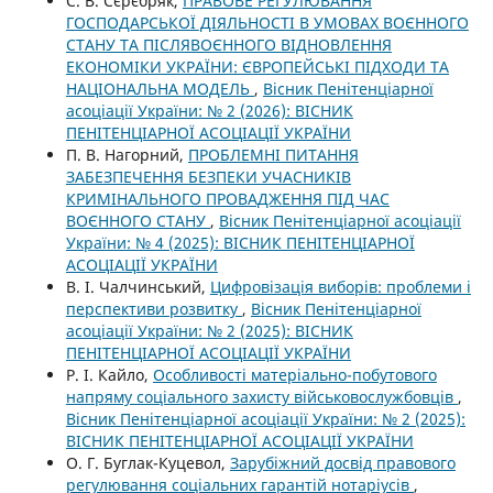
С. В. Сєрєбряк,
ПРАВОВЕ РЕГУЛЮВАННЯ
ГОСПОДАРСЬКОЇ ДІЯЛЬНОСТІ В УМОВАХ ВОЄННОГО
СТАНУ ТА ПІСЛЯВОЄННОГО ВІДНОВЛЕННЯ
ЕКОНОМІКИ УКРАЇНИ: ЄВРОПЕЙСЬКІ ПІДХОДИ ТА
НАЦІОНАЛЬНА МОДЕЛЬ
,
Вісник Пенітенціарної
асоціації України: № 2 (2026): ВІСНИК
ПЕНІТЕНЦІАРНОЇ АСОЦІАЦІЇ УКРАЇНИ
П. В. Нагорний,
ПРОБЛЕМНІ ПИТАННЯ
ЗАБЕЗПЕЧЕННЯ БЕЗПЕКИ УЧАСНИКІВ
КРИМІНАЛЬНОГО ПРОВАДЖЕННЯ ПІД ЧАС
ВОЄННОГО СТАНУ
,
Вісник Пенітенціарної асоціації
України: № 4 (2025): ВІСНИК ПЕНІТЕНЦІАРНОЇ
АСОЦІАЦІЇ УКРАЇНИ
В. І. Чалчинський,
Цифровізація виборів: проблеми і
перспективи розвитку
,
Вісник Пенітенціарної
асоціації України: № 2 (2025): ВІСНИК
ПЕНІТЕНЦІАРНОЇ АСОЦІАЦІЇ УКРАЇНИ
Р. І. Кайло,
Особливості матеріально-побутового
напряму соціального захисту військовослужбовців
,
Вісник Пенітенціарної асоціації України: № 2 (2025):
ВІСНИК ПЕНІТЕНЦІАРНОЇ АСОЦІАЦІЇ УКРАЇНИ
О. Г. Буглак-Куцевол,
Зарубіжний досвід правового
регулювання соціальних гарантій нотаріусів
,