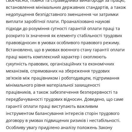
своєчасної, повної та справедливої винагороди за працю,
встановлення мінімальних державних стандартів, а також
недопущення безпідставного зменшення чи затримки
виплати заробітної плати. Проаналізовано наукові
підходи до розуміння сутності гарантій оплати праці та
розкрито їх значення як елементу стабільності трудових
правовідносин в умовах особливого правового режиму.
Встановлено, що в умовах воєнного стану гарантії оплати
праці мають комплексний характер і охоплюють
сукупність правових, організаційних та економічних
механізмів, спрямованих на збереження трудових
зв’язків між працівником і роботодавцем, підтримання
мінімального рівня матеріальної захищеності
працівників, а також забезпечення безперервності та
передбачуваності трудових відносин. Доведено, що саме
гарантії оплати праці виступають важливим
інструментом балансування інтересів сторін трудового
договору в умовах підвищених ризиків і нестабільності.
Особливу увагу приділено аналізу положень Закону