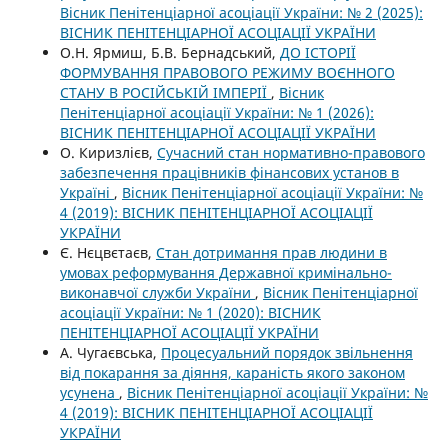
Вісник Пенітенціарної асоціації України: № 2 (2025):
ВІСНИК ПЕНІТЕНЦІАРНОЇ АСОЦІАЦІЇ УКРАЇНИ
О.Н. Ярмиш, Б.В. Бернадський,
ДО ІСТОРІЇ
ФОРМУВАННЯ ПРАВОВОГО РЕЖИМУ ВОЄННОГО
СТАНУ В РОСІЙСЬКІЙ ІМПЕРІЇ
,
Вісник
Пенітенціарної асоціації України: № 1 (2026):
ВІСНИК ПЕНІТЕНЦІАРНОЇ АСОЦІАЦІЇ УКРАЇНИ
О. Киризлієв,
Сучасний стан нормативно-правового
забезпечення працівників фінансових установ в
Україні
,
Вісник Пенітенціарної асоціації України: №
4 (2019): ВІСНИК ПЕНІТЕНЦІАРНОЇ АСОЦІАЦІЇ
УКРАЇНИ
Є. Нєцвєтаєв,
Стан дотримання прав людини в
умовах реформування Державної кримінально-
виконавчої служби України
,
Вісник Пенітенціарної
асоціації України: № 1 (2020): ВІСНИК
ПЕНІТЕНЦІАРНОЇ АСОЦІАЦІЇ УКРАЇНИ
А. Чугаєвська,
Процесуальний порядок звільнення
від покарання за діяння, караність якого законом
усунена
,
Вісник Пенітенціарної асоціації України: №
4 (2019): ВІСНИК ПЕНІТЕНЦІАРНОЇ АСОЦІАЦІЇ
УКРАЇНИ