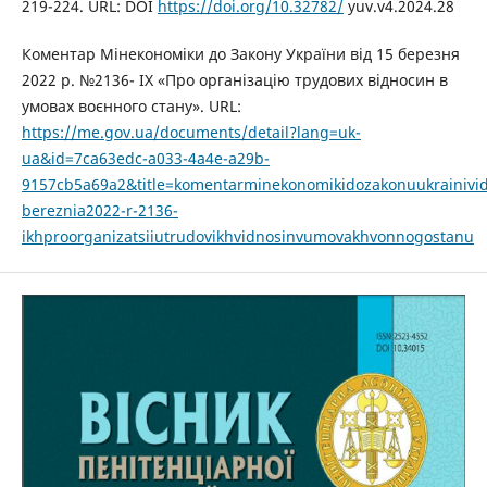
219-224. URL: DOI
https://doi.org/10.32782/
yuv.v4.2024.28
Коментар Мінекономіки до Закону України від 15 березня
2022 р. №2136- IX «Про організацію трудових відносин в
умовах воєнного стану». URL:
https://me.gov.ua/documents/detail?lang=uk-
ua&id=7ca63edc-a033-4a4e-a29b-
9157cb5a69a2&title=komentarminekonomikidozakonuukrainivi
bereznia2022-r-2136-
ikhproorganizatsiiutrudovikhvidnosinvumovakhvonnogostanu