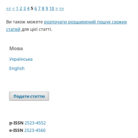
<<
<
1
2
3
4
5
6
7
8
9
10
>
>>
Ви також можете
розпочати розширений пошук схожих
статей
для цієї статті.
Мова
Українська
English
Подати статтю
p-ISSN
2523-4552
e-ISSN
2523-4560