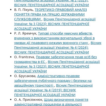
Пенітенціарної асоціації України: № 2 (2023):
ВІСНИК ПЕНІТЕНЦІАРНОЇ АСОЦІАЦІЇ УКРАЇНИ
В. П. Пікуль,
ТЕОРЕТИКО-ПРАВОВИЙ АНАЛІЗ
ПОНЯТТЯ ПРАВА НА ПРАЦЮ ДЕРЖАВНИМИ
СЛУЖБОВЦЯМИ
,
Вісник Пенітенціарної асоціації
України: № 3 (2023): ВІСНИК ПЕНІТЕНЦІАРНОЇ
АСОЦІАЦІЇ УКРАЇНИ
Р. Л. Яремчук,
Типові способи умисних вбивств,
вчинених з використанням вогнепальної зброї в
умовах дії правового режиму воєнного стану
,
Вісник
Пенітенціарної асоціації України: № 4 (2024):
ВІСНИК ПЕНІТЕНЦІАРНОЇ АСОЦІАЦІЇ УКРАЇНИ
O. Frantсeva,
Правове забезпечення прав осіб без
громадянства в ЄС
,
Вісник Пенітенціарної асоціації
України: № 3 (2023): ВІСНИК ПЕНІТЕНЦІАРНОЇ
АСОЦІАЦІЇ УКРАЇНИ
О. Брусакова,
Адміністративно-правове
забезпечення публічного порядку і безпеки на
авіаційному транспорті
,
Вісник Пенітенціарної
асоціації України: № 4 (2019): ВІСНИК
ПЕНІТЕНЦІАРНОЇ АСОЦІАЦІЇ УКРАЇНИ
О. А. Присяжнюк,
Щодо визначення поняття
адміністративної процедури в діяльності