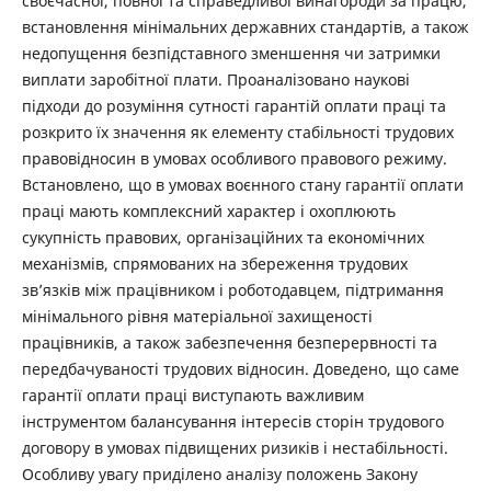
своєчасної, повної та справедливої винагороди за працю,
встановлення мінімальних державних стандартів, а також
недопущення безпідставного зменшення чи затримки
виплати заробітної плати. Проаналізовано наукові
підходи до розуміння сутності гарантій оплати праці та
розкрито їх значення як елементу стабільності трудових
правовідносин в умовах особливого правового режиму.
Встановлено, що в умовах воєнного стану гарантії оплати
праці мають комплексний характер і охоплюють
сукупність правових, організаційних та економічних
механізмів, спрямованих на збереження трудових
зв’язків між працівником і роботодавцем, підтримання
мінімального рівня матеріальної захищеності
працівників, а також забезпечення безперервності та
передбачуваності трудових відносин. Доведено, що саме
гарантії оплати праці виступають важливим
інструментом балансування інтересів сторін трудового
договору в умовах підвищених ризиків і нестабільності.
Особливу увагу приділено аналізу положень Закону