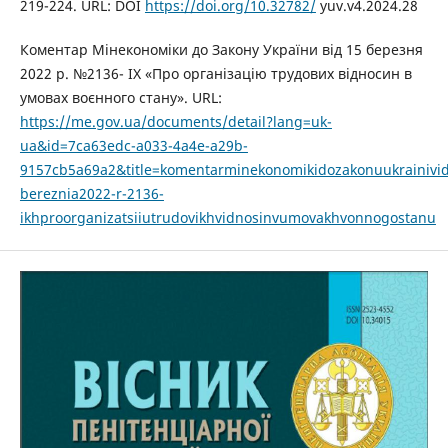
219-224. URL: DOI
https://doi.org/10.32782/
yuv.v4.2024.28
Коментар Мінекономіки до Закону України від 15 березня
2022 р. №2136- IX «Про організацію трудових відносин в
умовах воєнного стану». URL:
https://me.gov.ua/documents/detail?lang=uk-
ua&id=7ca63edc-a033-4a4e-a29b-
9157cb5a69a2&title=komentarminekonomikidozakonuukrainivi
bereznia2022-r-2136-
ikhproorganizatsiiutrudovikhvidnosinvumovakhvonnogostanu