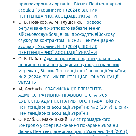
правоохоронних органів
,
Вісник Пенітенціарної
асоціації України: № 1 (2024): ВІСНИК
ПЕНІТЕНЦІАРНОЇ АСОЦІАЦІЇ УКРАЇНИ
О. В. Новиков, А. М. Глущенко,
Правове
регулювання житлового забезпечення
військовослужбовців, які проходять військову
службу за контрактом
,
Вісник Пенітенціарної
асоціації України: № 1 (2024): ВІСНИК
ПЕНІТЕНЦІАРНОЇ АСОЦІАЦІЇ УКРАЇНИ
О. В. Пабат,
Адміністративна відповідальність за
поширювання неправдивих чуток у соціальних
мережах
,
Вісник Пенітенціарної асоціації України:
№ 2 (2024): ВІСНИК ПЕНІТЕНЦІАРНОЇ АСОЦІАЦІЇ
УКРАЇНИ
M. Gorbach,
КЛАСИФІКАЦІЯ ЕЛЕМЕНТІВ
АДМІНІСТРАТИВНО- ПРАВОВОГО СТАТУСУ
СУБ’ЄКТІВ АДМІНІСТРАТИВНОГО ПРАВА
,
Вісник
Пенітенціарної асоціації України: № 2 (2017): Вісник
Пенітенціарної асоціації України
О. Колб, О. Махніцький,
Зміст громадського
контролю у сфері виконання покарань України
,
Вісник Пенітенціарної асоціації України: № 3 (2019):