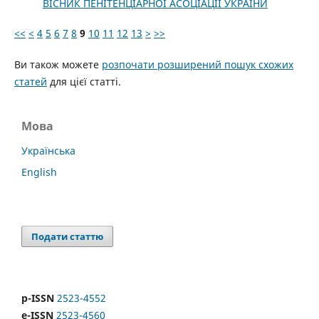
ВІСНИК ПЕНІТЕНЦІАРНОЇ АСОЦІАЦІЇ УКРАЇНИ
<<
<
4
5
6
7
8
9
10
11
12
13
>
>>
Ви також можете
розпочати розширений пошук схожих
статей
для цієї статті.
Мова
Українська
English
Подати статтю
p-ISSN
2523-4552
e-ISSN
2523-4560