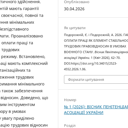
ктичного здійснення.
Опубліковано
тій мають гарантії
30.04.2026
своєчасної, повної та
ення мінімальних
Як цитувати
безпідставного
Подорожній, Є. і Подорожній, А. 2026. ГА
лати. Проаналізовано
ОПЛАТИ ПРАЦІ ЯК ЕЛЕМЕНТ СТАБІЛЬНОС
й оплати праці та
ТРУДОВИХ ПРАВОВІДНОСИН В УМОВАХ
і трудових
ВОЄННОГО СТАНУ.
Вісник Пенітенціарно
 режиму. Встановлено,
асоціації України
. 1 (Квіт 2026), 62–70.
праці мають комплексний
DOI:https://doi.org/10.34015/2523-
4552.2026.1.06.
ганізаційних та
реження трудових
Формати цитування
тримання мінімального
 а також забезпечення
 відносин. Доведено, що
Номер
ивим інструментом
№ 1 (2026): ВІСНИК ПЕНІТЕНЦІА
вору в умовах
АСОЦІАЦІЇ УКРАЇНИ
у увагу приділено
зацію трудових відносин
Розділ