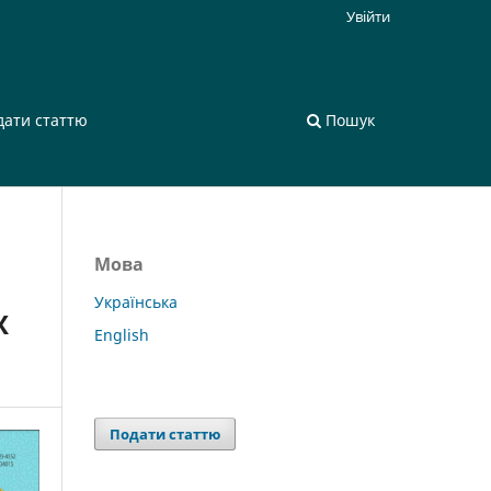
Увійти
дати статтю
Пошук
Мова
Українська
Х
English
Подати статтю