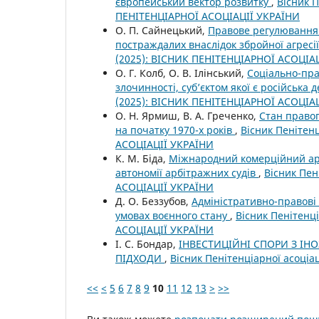
європейський вектор розвитку
,
Вісник П
ПЕНІТЕНЦІАРНОЇ АСОЦІАЦІЇ УКРАЇНИ
О. П. Сайнецький,
Правове регулювання 
постраждалих внаслідок збройної агресії
(2025): ВІСНИК ПЕНІТЕНЦІАРНОЇ АСОЦІА
О. Г. Колб, О. В. Ілінський,
Соціально-пра
злочинності, суб’єктом якої є російська
(2025): ВІСНИК ПЕНІТЕНЦІАРНОЇ АСОЦІА
О. Н. Ярмиш, В. А. Греченко,
Стан правоп
на початку 1970-х років
,
Вісник Пенітенц
АСОЦІАЦІЇ УКРАЇНИ
К. М. Біда,
Міжнародний комерційний арб
автономії арбітражних судів
,
Вісник Пен
АСОЦІАЦІЇ УКРАЇНИ
Д. О. Беззубов,
Адміністративно-правові 
умовах воєнного стану
,
Вісник Пенітенці
АСОЦІАЦІЇ УКРАЇНИ
І. С. Бондар,
ІНВЕСТИЦІЙНІ СПОРИ З І
ПІДХОДИ
,
Вісник Пенітенціарної асоціа
<<
<
5
6
7
8
9
10
11
12
13
>
>>