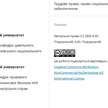
Трудове право; право соціальн
забезпечення
Ліцензія
й університет
Авторське право (c) 2026 Є.Ю.
Подорожній, А.Ю. Подорожній
кафедри цивільного,
рківського національного
Ця робота ліцензується відповідно
Creative Commons Attribution-
й університет
NonCommercial-NoDerivatives 4.0
федри правового
International License
.
фінансової безпеки ННІ
внутрішніх справ