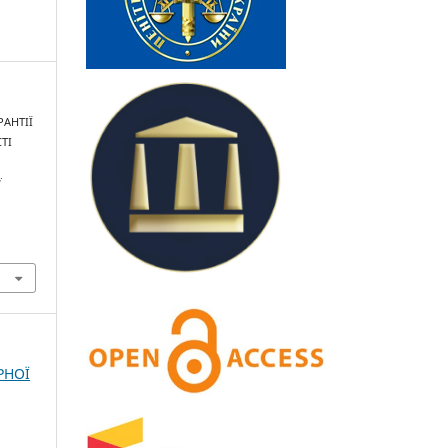
РАНТІЇ
ТІ
ї
РНОЇ