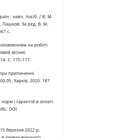
їн : навч. посіб. / В. М.
. Пашков; За ред. В. М.
467 с.
 поновленням на роботі
ковий вісник
4. С. 175–177.
 при припиненні
00.05. Харків, 2020. 187
норм і гарантій в оплаті
URL: DOI
15 березня 2022 р.
 в умовах воєнного