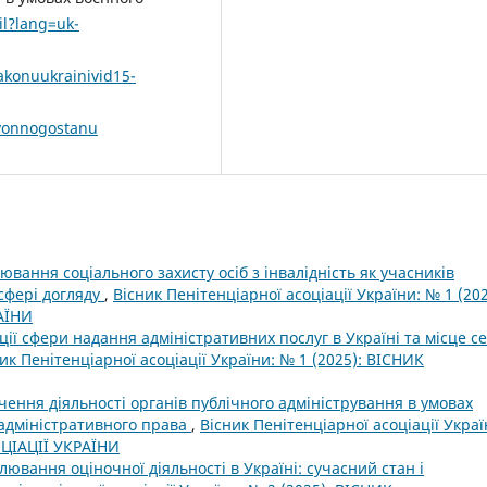
il?lang=uk-
konuukrainivid15-
hvonnogostanu
вання соціального захисту осіб з інвалідність як учасників
сфері догляду
,
Вісник Пенітенціарної асоціації України: № 1 (202
АЇНИ
ції сфери надання адміністративних послуг в Україні та місце с
ик Пенітенціарної асоціації України: № 1 (2025): ВІСНИК
чення діяльності органів публічного адміністрування в умовах
 адміністративного права
,
Вісник Пенітенціарної асоціації Украї
ОЦІАЦІЇ УКРАЇНИ
лювання оціночної діяльності в Україні: сучасний стан і