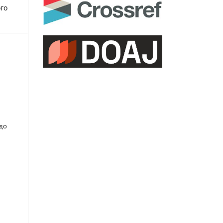
ого
 до