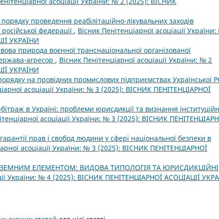
енітенціарної асоціації України: № 2 (2025): ВІСНИК
порядку проведення реабілітаційно-лікувальних заходів
 російської федерації
,
Вісник Пенітенціарної асоціації України:
ЦІЇ УКРАЇНИ
вова природа воєнної транснаціональної організованої
 держава-агресор
,
Вісник Пенітенціарної асоціації України: № 2
ЦІЇ УКРАЇНИ
орядку на провідних промислових підприємствах Української Р
іарної асоціації України: № 3 (2025): ВІСНИК ПЕНІТЕНЦІАРНОЇ
ітраж в Україні: проблеми юрисдикції та визнання інституційн
ітенціарної асоціації України: № 3 (2025): ВІСНИК ПЕНІТЕНЦІАР
гарантії прав і свобод людини у сфері національної безпеки в
арної асоціації України: № 3 (2025): ВІСНИК ПЕНІТЕНЦІАРНОЇ
НОЗЕМНИМ ЕЛЕМЕНТОМ: ВИДОВА ТИПОЛОГІЯ ТА ЮРИСДИКЦІЙНІ
ції України: № 4 (2025): ВІСНИК ПЕНІТЕНЦІАРНОЇ АСОЦІАЦІЇ УКР