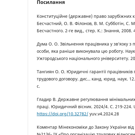
Посилання
Конституційне (державне) право зарубіжних кра
Бесчастний, О. В. Філонов, В. М. Субботін, С. М
Бесчастного. 2-ге вид., стер. К.: Знання, 2008. 
Дума О. О. Звільнення працівника у зв’язку з
особи, яка раніше виконувала цю роботу. Нау
Ужгородського національного університету. 201
Тангиян О. О. Юридичні гарантії працівників
трудового договору. дис… канд. юрид. наук. 12.
с.
Гладир В. Державне регулювання мінімальних 
праці. Юридичний вісник. 2024/4. С. 219-224. 
https://doi.org/10.32782/
yuv.v4.2024.28
Коментар Мінекономіки до Закону України від 
№2136- IX «Про організацію трудових відносин