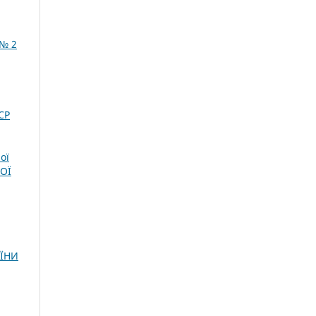
 № 2
СР
ої
НОЇ
АЇНИ