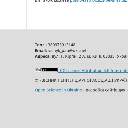
Ви також можете
розпочати розширений пошу
Тел.:
+380973913148
Email:
visnyk_pau@ukr.net
Адреса:
вул. Г. Кірпи, 2 А, м. Київ, 03035, Укра
CC License Attribution 4.0 Internati
© «ВІСНИК ПЕНІТЕНЦІАРНОЇ АСОЦІАЦІЇ УКРАЇН
Open Science in Ukraine
- розробка сайтів для