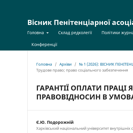
Вісник Пенітенціарної асоці
Головна
Склад редколегії
Політики журн
Конференції
Головна
/
Архіви
/
№ 1 (2026): ВІСНИК ПЕНІТЕ
Трудове право; право соціального забезпечення
ГАРАНТІЇ ОПЛАТИ ПРАЦІ 
ПРАВОВІДНОСИН В УМОВ
Є.Ю. Подорожній
Харківський національний університет внутрішніх 