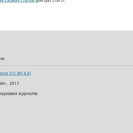
к схожих статей
для цієї статті.
їна
onal (CC BY 4.0)
И» , 2017
 наукових журналів