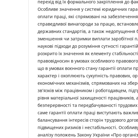
перехід від їх формального закріплення до фа
Особливе значення у системі юридичних гаран
оплати праці, які спрямовані на забезпечення 
справедливої винагороди за працю, встановл
державних стандартів, а також недопущення 
зменшення чи затримки виплати заробітної п
наукові підходи до розуміння сутності гаранті
розкрито їх значення як елементу стабільност
правовідносин в умовах особливого правового
що в умовах воєнного стану гарантії оплати 
характер і охоплюють сукупність правових, ор
економічних механізмів, спрямованих на збе
зв’язків між працівником і роботодавцем, під
рівня матеріальної захищеності працівників,
безперервності та передбачуваності трудових
саме гарантії оплати праці виступають важл
балансування інтересів сторін трудового дого
підвищених ризиків і нестабільності. Особлив
аналізу положень Закону України «Про органі