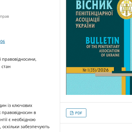
справ
.06
ві правовідносини,
 стан
один із ключових
х правовідносин в
PDF
нтії є необхідною
, оскільки забезпечують