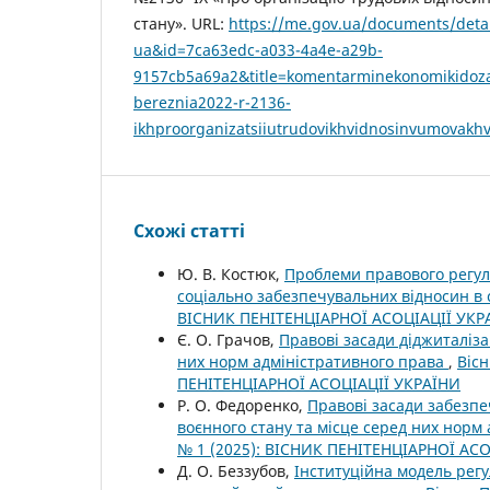
стану». URL:
https://me.gov.ua/documents/deta
ua&id=7ca63edc-a033-4a4e-a29b-
9157cb5a69a2&title=komentarminekonomikidoza
bereznia2022-r-2136-
ikhproorganizatsiiutrudovikhvidnosinvumovak
Схожі статті
Ю. В. Костюк,
Проблеми правового регулю
соціально забезпечувальних відносин в 
ВІСНИК ПЕНІТЕНЦІАРНОЇ АСОЦІАЦІЇ УКР
Є. О. Грачов,
Правові засади діджиталіза
них норм адміністративного права
,
Вісн
ПЕНІТЕНЦІАРНОЇ АСОЦІАЦІЇ УКРАЇНИ
Р. О. Федоренко,
Правові засади забезпе
воєнного стану та місце серед них норм
№ 1 (2025): ВІСНИК ПЕНІТЕНЦІАРНОЇ АС
Д. О. Беззубов,
Інституційна модель регу