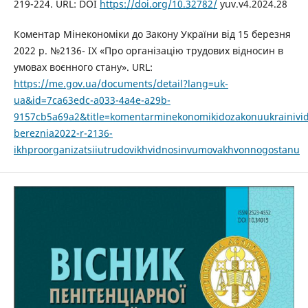
219-224. URL: DOI
https://doi.org/10.32782/
yuv.v4.2024.28
Коментар Мінекономіки до Закону України від 15 березня
2022 р. №2136- IX «Про організацію трудових відносин в
умовах воєнного стану». URL:
https://me.gov.ua/documents/detail?lang=uk-
ua&id=7ca63edc-a033-4a4e-a29b-
9157cb5a69a2&title=komentarminekonomikidozakonuukrainivi
bereznia2022-r-2136-
ikhproorganizatsiiutrudovikhvidnosinvumovakhvonnogostanu