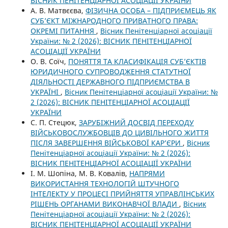
ВІСНИК ПЕНІТЕНЦІАРНОЇ АСОЦІАЦІЇ УКРАЇНИ
А. В. Матвєєва,
ФІЗИЧНА ОСОБА – ПІДПРИЄМЕЦЬ ЯК
СУБ’ЄКТ МІЖНАРОДНОГО ПРИВАТНОГО ПРАВА:
ОКРЕМІ ПИТАННЯ
,
Вісник Пенітенціарної асоціації
України: № 2 (2026): ВІСНИК ПЕНІТЕНЦІАРНОЇ
АСОЦІАЦІЇ УКРАЇНИ
О. В. Соїч,
ПОНЯТТЯ ТА КЛАСИФІКАЦІЯ СУБ’ЄКТІВ
ЮРИДИЧНОГО СУПРОВОДЖЕННЯ СТАТУТНОЇ
ДІЯЛЬНОСТІ ДЕРЖАВНОГО ПІДПРИЄМСТВА В
УКРАЇНІ
,
Вісник Пенітенціарної асоціації України: №
2 (2026): ВІСНИК ПЕНІТЕНЦІАРНОЇ АСОЦІАЦІЇ
УКРАЇНИ
С. П. Стецюк,
ЗАРУБІЖНИЙ ДОСВІД ПЕРЕХОДУ
ВІЙСЬКОВОСЛУЖБОВЦІВ ДО ЦИВІЛЬНОГО ЖИТТЯ
ПІСЛЯ ЗАВЕРШЕННЯ ВІЙСЬКОВОЇ КАР’ЄРИ
,
Вісник
Пенітенціарної асоціації України: № 2 (2026):
ВІСНИК ПЕНІТЕНЦІАРНОЇ АСОЦІАЦІЇ УКРАЇНИ
І. М. Шопіна, М. В. Ковалів,
НАПРЯМИ
ВИКОРИСТАННЯ ТЕХНОЛОГІЙ ШТУЧНОГО
ІНТЕЛЕКТУ У ПРОЦЕСІ ПРИЙНЯТТЯ УПРАВЛІНСЬКИХ
РІШЕНЬ ОРГАНАМИ ВИКОНАВЧОЇ ВЛАДИ
,
Вісник
Пенітенціарної асоціації України: № 2 (2026):
ВІСНИК ПЕНІТЕНЦІАРНОЇ АСОЦІАЦІЇ УКРАЇНИ