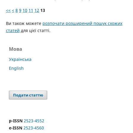
<<
<
8
9
10
11
12
13
Ви також можете
розпочати розширений пошук схожих
статей
для цієї статті.
Мова
Українська
English
Подати статтю
p-ISSN
2523-4552
e-ISSN
2523-4560