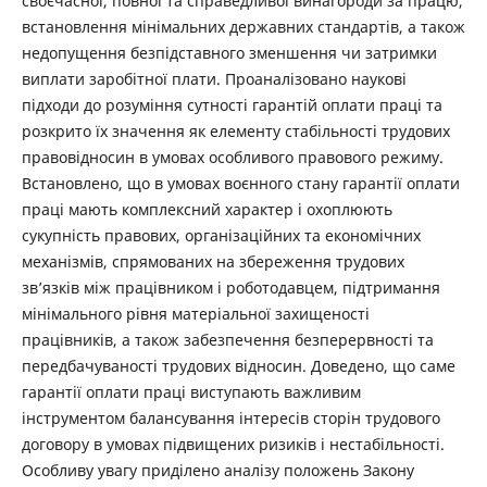
своєчасної, повної та справедливої винагороди за працю,
встановлення мінімальних державних стандартів, а також
недопущення безпідставного зменшення чи затримки
виплати заробітної плати. Проаналізовано наукові
підходи до розуміння сутності гарантій оплати праці та
розкрито їх значення як елементу стабільності трудових
правовідносин в умовах особливого правового режиму.
Встановлено, що в умовах воєнного стану гарантії оплати
праці мають комплексний характер і охоплюють
сукупність правових, організаційних та економічних
механізмів, спрямованих на збереження трудових
зв’язків між працівником і роботодавцем, підтримання
мінімального рівня матеріальної захищеності
працівників, а також забезпечення безперервності та
передбачуваності трудових відносин. Доведено, що саме
гарантії оплати праці виступають важливим
інструментом балансування інтересів сторін трудового
договору в умовах підвищених ризиків і нестабільності.
Особливу увагу приділено аналізу положень Закону