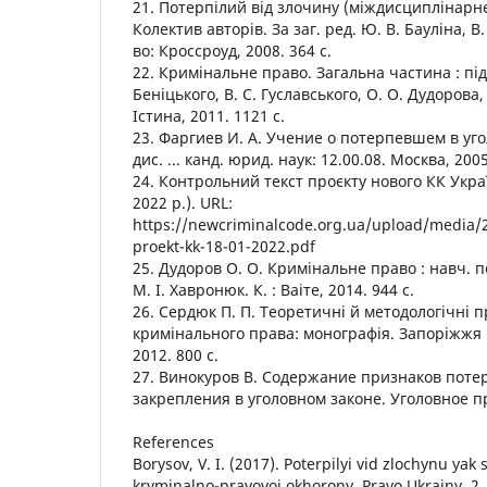
21. Потерпілий від злочину (міждисциплінарн
Колектив авторів. За заг. ред. Ю. В. Бауліна, В.
во: Кроссроуд, 2008. 364 с.
22. Кримінальне право. Загальна частина : підр
Беніцького, В. С. Гуславського, О. О. Дудорова, 
Істина, 2011. 1121 с.
23. Фаргиев И. А. Учение о потерпевшем в уг
дис. ... канд. юрид. наук: 12.00.08. Москва, 2005
24. Контрольний текст проєкту нового КК Укра
2022 р.). URL:
https://newcriminalcode.org.ua/upload/media/2
proekt-kk-18-01-2022.pdf
25. Дудоров О. О. Кримінальне право : навч. п
М. І. Хавронюк. К. : Ваіте, 2014. 944 с.
26. Сердюк П. П. Теоретичні й методологічні 
кримінального права: монографія. Запоріжжя :
2012. 800 с.
27. Винокуров В. Содержание признаков пот
закрепления в уголовном законе. Уголовное пр
References
Borysov, V. I. (2017). Poterpilyi vid zlochynu yak 
kryminalno-pravovoi okhorony. Pravo Ukrainy, 2, 