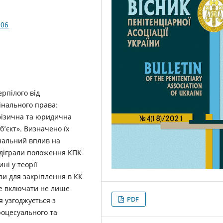
.06
ерпілого від
інального права:
 фізична та юридична
б’єкт». Визначено їх
нальний вплив на
ідіграли положення КПК
ні у теорії
и для закріплення в КК
де включати не лише
PDF
я узгоджується з
оцесуального та