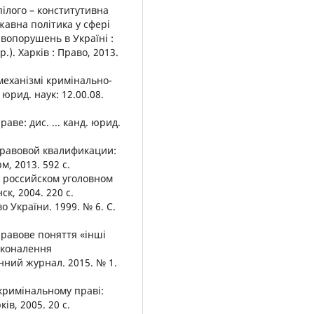
пілого – конститутивна
жавна політика у сфері
вопорушень в Україні :
р.). Xарків : Право, 2013.
механізмі кримінально-
юрид. наук: 12.00.08.
аве: дис. ... канд. юрид.
-правовой квалификации:
, 2013. 592 с.
в российском уголовном
ск, 2004. 220 с.
о України. 1999. № 6. С.
правове поняття «інші
сконалення
ний журнал. 2015. № 1.
 кримінальному праві:
ків, 2005. 20 с.