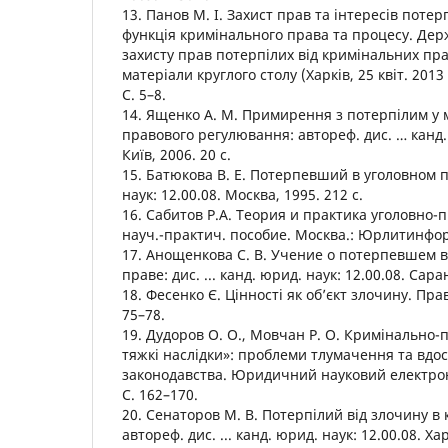
13. Панов М. І. Захист прав та інтересів потер
функція кримінального права та процесу. Дер
захисту прав потерпілих від кримінальних пра
матеріали круглого столу (Харків, 25 квіт. 2013 
С. 5–8.
14. Ященко А. М. Примирення з потерпілим у 
правового регулювання: автореф. дис. … канд. 
Київ, 2006. 20 с.
15. Батюкова В. Е. Потерпевший в уголовном пр
наук: 12.00.08. Москва, 1995. 212 с.
16. Сабитов Р.А. Теория и практика уголовно
науч.-практич. пособие. Москва.: Юрлитинформ
17. Анощенкова С. В. Учение о потерпевшем 
праве: дис. ... канд. юрид. наук: 12.00.08. Саран
18. Фесенко Є. Цінності як об’єкт злочину. Прав
75–78.
19. Дудоров О. О., Мовчан Р. О. Кримінально-
тяжкі наслідки»: проблеми тлумачення та вдо
законодавства. Юридичний науковий електрон
С. 162–170.
20. Сенаторов М. В. Потерпілий від злочину в
автореф. дис. ... канд. юрид. наук: 12.00.08. Хар