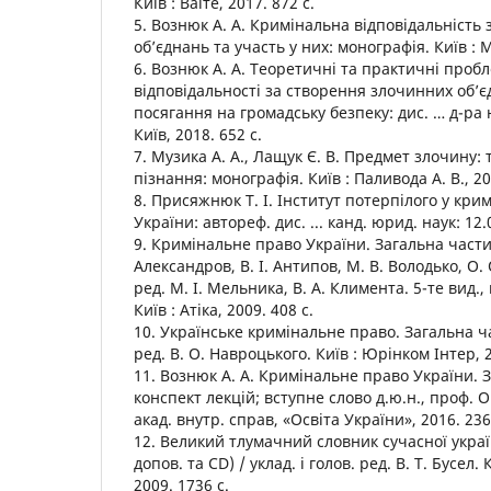
Київ : Ваіте, 2017. 872 с.
5. Вознюк А. А. Кримінальна відповідальність
об’єднань та участь у них: монографія. Київ : М
6. Вознюк А. А. Теоретичні та практичні проб
відповідальності за створення злочинних об’єд
посягання на громадську безпеку: дис. … д-ра ю
Київ, 2018. 652 с.
7. Музика А. А., Лащук Є. В. Предмет злочину:
пізнання: монографія. Київ : Паливода А. В., 20
8. Присяжнюк Т. І. Інститут потерпілого у кри
України: автореф. дис. ... канд. юрид. наук: 12.0
9. Кримінальне право України. Загальна частин
Александров, В. І. Антипов, М. В. Володько, О. О
ред. М. І. Мельника, В. А. Климента. 5-те вид.
Київ : Атіка, 2009. 408 с.
10. Українське кримінальне право. Загальна ч
ред. В. О. Навроцького. Київ : Юрінком Інтер, 2
11. Вознюк А. А. Кримінальне право України. 
конспект лекцій; вступне слово д.ю.н., проф. О
акад. внутр. справ, «Освіта України», 2016. 236
12. Великий тлумачний словник сучасної україн
допов. та СD) / уклад. і голов. ред. В. Т. Бусел. 
2009. 1736 с.