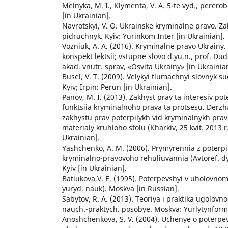
Melnyka, M. I., Klymenta, V. A. 5-te vyd., pererob
[in Ukrainian].
Navrotskyi, V. O. Ukrainske kryminalne pravo. Z
pidruchnyk. Kyiv: Yurinkom Inter [in Ukrainian].
Vozniuk, A. A. (2016). Kryminalne pravo Ukrainy.
konspekt lektsii; vstupne slovo d.yu.n., prof. Dud
akad. vnutr. sprav, «Osvita Ukrainy» [in Ukrainia
Busel, V. T. (2009). Velykyi tlumachnyi slovnyk s
Kyiv; Irpin: Perun [in Ukrainian].
Panov, M. I. (2013). Zakhyst prav ta interesiv po
funktsiia kryminalnoho prava ta protsesu. Derzha
zakhystu prav poterpilykh vid kryminalnykh pra
materialy kruhloho stolu (Kharkiv, 25 kvit. 2013 r.
Ukrainian].
Yashchenko, A. M. (2006). Prymyrennia z poter
kryminalno-pravovoho rehuliuvannia (Avtoref. dy
Kyiv [in Ukrainian].
Batiukova,V. E. (1995). Poterpevshyi v uholovnom 
yuryd. nauk). Moskva [in Russian].
Sabytov, R. A. (2013). Teoriya i praktika ugolovno-
nauch.-praktych. posobye. Moskva: Yurlytynform 
Anoshchenkova, S. V. (2004). Uchenye o poterp