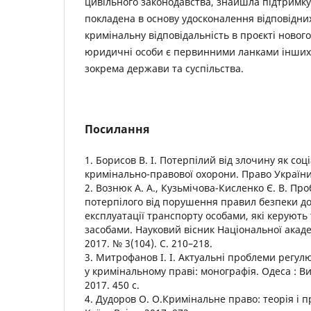
цивільного законодавства, знайшла підтримку
покладена в основу удосконалення відповідни
кримінальну відповідальність в проєкті нового
юридичні особи є первинними ланками інших с
зокрема держави та суспільства.
Посилання
1. Борисов В. І. Потерпілий від злочину як соц
кримінально-правової охорони. Право України.
2. Вознюк А. А., Кузьмічова-Кисленко Є. В. П
потерпілого від порушення правил безпеки д
експлуатації транспорту особами, які керуют
засобами. Науковий вісник Національної акаде
2017. № 3(104). С. 210–218.
3. Митрофанов І. І. Актуальні проблеми регул
у кримінальному праві: монографія. Одеса : В
2017. 450 с.
4. Дудоров О. О.Кримінальне право: теорія і п