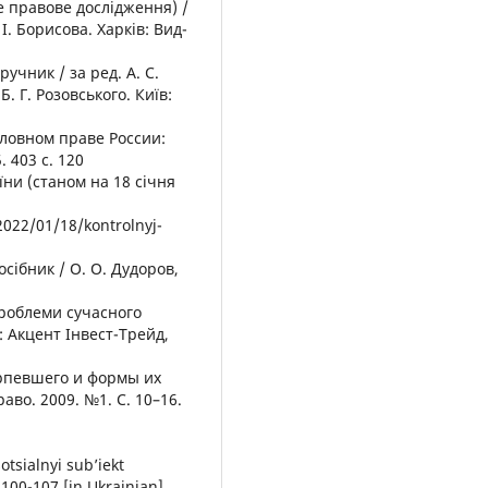
е правове дослідження) /
 І. Борисова. Харків: Вид-
учник / за ред. А. С.
Б. Г. Розовського. Київ:
оловном праве России:
. 403 с. 120
їни (станом на 18 січня
022/01/18/kontrolnyj-
осібник / О. О. Дудоров,
проблеми сучасного
 Акцент Інвест-Трейд,
ерпевшего и формы их
аво. 2009. №1. С. 10–16.
sotsialnyi sub’iekt
100-107 [in Ukrainian].