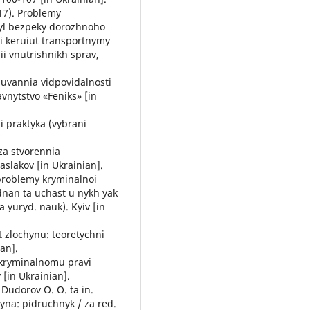
17). Problemy
vyl bezpeky dorozhnoho
i keruiut transportnymy
i vnutrishnikh sprav,
liuvannia vidpovidalnosti
vnytstvo «Feniks» [in
i praktyka (vybrani
 za stvorennia
slakov [in Ukrainian].
 problemy kryminalnoi
dnan ta uchast u nykh yak
yuryd. nauk). Kyiv [in
t zlochynu: teoretychni
an].
u kryminalnomu pravi
v [in Ukrainian].
, Dudorov O. O. ta in.
yna: pidruchnyk / za red.