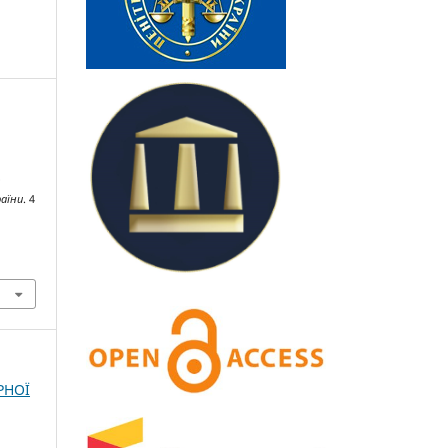
о
раїни
. 4
РНОЇ