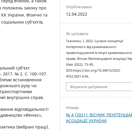
 серед вчених, а також
Опубліковано
х положень закону про
12.04.2022
 КК України. Фізичні та
оціальних суб’єктів,
Як цитувати
Ткаченко, І. 2022. Сучасні концепції
потерпілого від кримінального
правопорушення в теорії кримінальног
права.
Вісник Пенітенціарної асоціації Ук
(Квіт 2022), 73–85.
іальний суб’єкт
DOI:https://doi.org/10.34015/2523-
 2017. № 2. С. 100–107.
4552.2021.4.06.
роблеми встановлення
орожнього руху чи
Формати цитування
ь транспортними
мії внутрішніх справ.
Номер
ювання відповідальності
№ 4 (2021): ВІСНИК ПЕНІТЕНЦІА
идавництво «Фенікс»,
АСОЦІАЦІЇ УКРАЇНИ
рактика (вибрані праці).