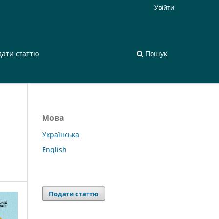
Увійти
дати статтю
Пошук
Мова
Українська
English
Подати статтю