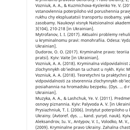
Vozniuk, A. A., & Kuzmichova-Kyslenko Ye. V. (20
vstanovlennia poterpiloho vid porushennia pra
rukhu chy ekspluatatsii transportu osobamy, yak
zasobamy. Naukovyi visnyk Natsionalnoi akademi
3(104), 210-218 [in Ukrainian].
Mytrofanov, I. I. (2017). Aktualni problemy rehu
u kryminalnomu pravi: monohrafiia. Odesa: Vyda
Ukrainian].
Dudorov, O. O. (2017). Kryminalne pravo: teoriia 
pratsi). Kyiv: Vaite [in Ukrainian].
Vozniuk, A. A. (2018). Kryminalna vidpovidalnist
zlochynnykh ob’iednan ta uchast u nykh. Kyiv: Ma
Vozniuk, A. A. (2018). Teoretychni ta praktychni
vidpovidalnosti za stvorennia zlochynnykh ob’ie
posiahannia na hromadsku bezpeku. (Dys. … d-ra 
Ukrainian].
Muzyka, A. A., & Lashchuk, Ye. V. (2011). Predme
osnovy piznannia. Kyiv: Palyvoda A. V. [in Ukraini
Prysiazhniuk, T. I. (2006). Instytut poterpiloho 
Ukrainy. (Avtoref. dys. ... kand. yuryd. nauk). Kyi
Aleksandrov, Iu. V., Antypov, V. I., Volodko, M. V.
(2009). Kryminalne pravo Ukrainy. Zahalna chast