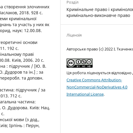
Розділ
 за створення злочинних
Кримінальне право і кримінолог
аслаков, 2018. 928 с.
кримінально-виконавче право
леми кримінальної
нань та участь у них як
рид. наук: 12.00.08.
Ліцензія
 теоретичні основи
11. 192 с.
Авторське право (c) 2022 І. Ткаченк
мінальному праві
0.08. Київ, 2006. 20 с.
а : підручник / [Ю. В.
. Дудоров та ін.] ; за
Ця робота ліцензується відповідно
, переробл. та доповн.
Creative Commons Attribution-
NonCommercial-NoDerivatives 4.0
астина: підручник / за
International License
.
013. 712 с.
Загальна частина:
. О. Дудорова. Київ: Нац.
 с.
ської мови (з дод.,
Київ; Ірпінь : Перун,