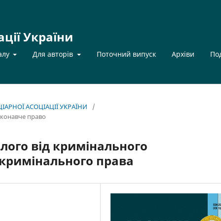
ації України
алу
Для авторів
Поточний випуск
Архіви
По
НЦІАРНОЇ АСОЦІАЦІЇ УКРАЇНИ
/
иконавче право
ілого від кримінального
 кримінального права