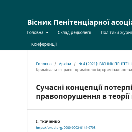
Вісник Пенітенціарної асоці
Головна
Склад редколегії
Політики журн
Конференції
Головна
/
Архіви
/
№ 4 (2021): ВІСНИК ПЕНІТЕ
Кримінальне право і кримінологія; кримінально-в
Сучасні концепції потерп
правопорушення в теорії
І. Ткаченко
https://orcid.org/0000-0002-0144-0708