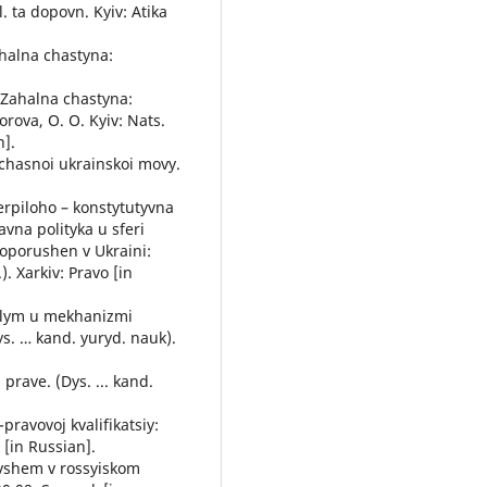
l. ta dopovn. Kyiv: Atika
ahalna chastyna:
 Zahalna chastyna:
orova, O. O. Kyiv: Nats.
n].
uchasnoi ukrainskoi movy.
terpiloho – konstytutyvna
vna polityka u sferi
voporushen v Ukraini:
). Xarkiv: Pravo [in
pilym u mekhanizmi
s. … kand. yuryd. nauk).
prave. (Dys. ... kand.
pravovoj kvalifikatsiy:
[in Russian].
evshem v rossyiskom