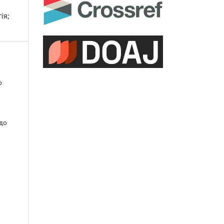
ія;
о
 до