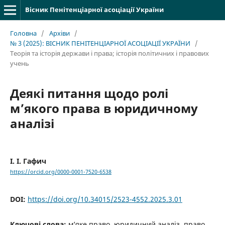
Вісник Пенітенціарної асоціації України
Головна
/
Архіви
/
№ 3 (2025): ВІСНИК ПЕНІТЕНЦІАРНОЇ АСОЦІАЦІЇ УКРАЇНИ
/
Теорія та історія держави і права; історія політичних і правових
учень
Деякі питання щодо ролі
м’якого права в юридичному
аналізі
І. І. Гафич
https://orcid.org/0000-0001-7520-6538
DOI:
https://doi.org/10.34015/2523-4552.2025.3.01
Ключові слова:
м’яке право, юридичний аналіз, право,