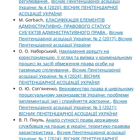
регулювання
,
Вісник Пенітенціарної асоціації
України: № 4 (2020): ВІСНИК ПЕНІТЕНЦІАРНОЇ
АСОЦІАЦІЇ УКРАЇНИ
M. Gorbach,
КЛАСИФІКАЦІЯ ЕЛЕМЕНТІВ
АДМІНІСТРАТИВНО- ПРАВОВОГО СТАТУСУ
СУБ’ЄКТІВ АДМІНІСТРАТИВНОГО ПРАВА
,
Вісник
Пенітенціарної асоціації України: № 2 (2017): Вісник
Пенітенціарної асоціації України
О. О. Наборський,
Накладення арешту на
кореспонденцію, її огляд та виїмка у кримінальному
процесі як засіб обмеження права особи на
таємницю спілкування
,
Вісник Пенітенціарної
асоціації України: № 4 (2024): ВІСНИК
ПЕНІТЕНЦІАРНОЇ АСОЦІАЦІЇ УКРАЇНИ
О. Ю. Соп’яненко,
Верховенство права в цивільному
процесуальному законодавстві України: проблеми
імплементації ідеї і сприйняття доктрини
,
Вісник
Пенітенціарної асоціації України: № 3 (2021):
ВІСНИК ПЕНІТЕНЦІАРНОЇ АСОЦІАЦІЇ УКРАЇНИ
В. П. Пікуль,
Аналіз сутності права державних
службовців на працю в україні: теоретико-правова
характеристика
,
Вісник Пенітенціарної асоціації
України: № 1 (2024): ВІСНИК ПЕНІТЕНЦІАРНОЇ