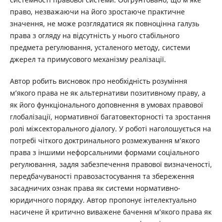
право, незважаючи на його зростаюче практичне
значення, не може розглядатися як повноцінна галузь
права з огляду на відсутність у нього стабільного
предмета регулювання, усталеного методу, системи
джерел та примусового механізму реалізації.
Автор робить висновок про необхідність розуміння
м’якого права не як альтернативи позитивному праву, а
як його функціонального доповнення в умовах правової
глобалізації, нормативної багатовекторності та зростання
ролі міжсекторального діалогу. У роботі наголошується на
потребі чіткого доктринального розмежування м’якого
права з іншими нефорсальними формами соціального
регулювання, задля забезпечення правової визначеності,
передбачуваності правозастосування та збереження
засадничих ознак права як системи нормативно-
юридичного порядку. Автор пропонує інтелектуально
насичене й критично виважене бачення м’якого права як