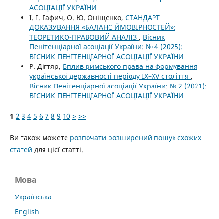
АСОЦІАЦІЇ УКРАЇНИ
І. І. Гафич, О. Ю. Оніщенко,
СТАНДАРТ
ДОКАЗУВАННЯ «БАЛАНС ЙМОВІРНОСТЕЙ»:
ТЕОРЕТИКО-ПРАВОВИЙ АНАЛІЗ
,
Вісник
Пенітенціарної асоціації України: № 4 (2025):
ВІСНИК ПЕНІТЕНЦІАРНОЇ АСОЦІАЦІЇ УКРАЇНИ
Р. Дігтяр,
Вплив римського права на формування
української державності періоду IX–XV століття
,
Вісник Пенітенціарної асоціації України: № 2 (2021):
ВІСНИК ПЕНІТЕНЦІАРНОЇ АСОЦІАЦІЇ УКРАЇНИ
1
2
3
4
5
6
7
8
9
10
>
>>
Ви також можете
розпочати розширений пошук схожих
статей
для цієї статті.
Мова
Українська
English