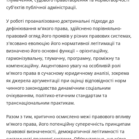
суб’єктів публічної адміністрації.
У роботі проаналізовано доктринальні підходи до
дефініювання м’якого права, здійснено порівняльно-
правовий огляд його проявів у різних правових системах,
з’ясовано еволюцію його нормативної легітимації та
визначено його основні функції – орієнтаційну,
гармонізувальну, тлумачну, програмну, проміжну та
компенсаційну. Акцентовано увагу на особливій ролі
м’якого права в сучасному юридичному аналізі, зокрема
як джерела аргументації при оцінці відповідності норм
чинного законодавства динамічним соціальним
очікуванням, політико-етичним стандартам та
транснаціональним практикам.
Разом з тим, критично осмислено межі правового впливу
м’якого права, його потенційну суперечність принципам
правової визначеності, демократичної легітимності та
системності правової системи. Обґрунтовано, що м’яке