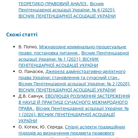
ТЕОРЕТИКО-ПРАВОВИЙ АНАЛІЗ
,
Вісник
Пенітенціарної асоціації України: № 4 (2025):
ВІСНИК ПЕНІТЕНЦІАРНОЇ АСОЦІАЦІЇ УКРАЇНИ
Схожі статті
В. Попко,
Міжнародне кримінально-процесуальне
право: постановка питання
,
Вісник Пенітенціарної
асоціації України: № 1 (2021): ВІСНИК
ПЕНІТЕНЦІАРНОЇ АСОЦІАЦІЇ УКРАЇНИ
О. Панасюк,
Джерела адміністративно-деліктного
права України: становлення та сучасний стан
,
Вісник Пенітенціарної асоціації України: № 2 (2020):
ВІСНИК ПЕНІТЕНЦІАРНОЇ АСОЦІАЦІЇ УКРАЇНИ
Д.В. Савчук,
ЕВОЛЮЦІЯ РОЗУМІННЯ ЗАСТЕРЕЖЕННЯ
В НАУЦІ Й ПРАКТИЦІ СУЧАСНОГО МІЖНАРОДНОГО
ПРАВА
,
Вісник Пенітенціарної асоціації України: №
1 (2026): ВІСНИК ПЕНІТЕНЦІАРНОЇ АСОЦІАЦІЇ
УКРАЇНИ
О. Котюк, Ю. Середа,
Спірні аспекти традиційних
підходів до визначення предмета правового