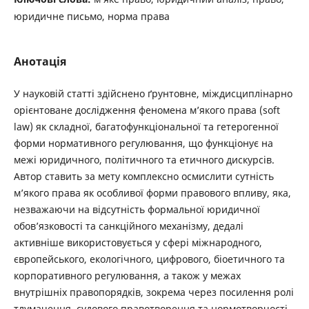
юридичне письмо, норма права
Анотація
У науковій статті здійснено ґрунтовне, міждисциплінарно
орієнтоване дослідження феномена м’якого права (soft
law) як складної, багатофункціональної та гетерогенної
форми нормативного регулювання, що функціонує на
межі юридичного, політичного та етичного дискурсів.
Автор ставить за мету комплексно осмислити сутність
м’якого права як особливої форми правового впливу, яка,
незважаючи на відсутність формальної юридичної
обов’язковості та санкційного механізму, дедалі
активніше використовується у сфері міжнародного,
європейського, екологічного, цифрового, біоетичного та
корпоративного регулювання, а також у межах
внутрішніх правопорядків, зокрема через посилення ролі
тлумачення, судового правотворення та нормотворчості