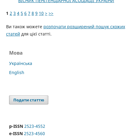
ВІСНИК ПЕНІТЕНЦІАРНОЇ АСОЦІАЦІЇ УКРАЇНИ
1
2
3
4
5
6
7
8
9
10
>
>>
Ви також можете
розпочати розширений пошук схожих
статей
для цієї статті.
Мова
Українська
English
Подати статтю
p-ISSN
2523-4552
e-ISSN
2523-4560