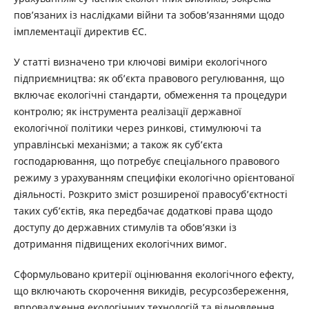
пов’язаних із наслідками війни та зобов’язаннями щодо
імплементації директив ЄС.
У статті визначено три ключові виміри екологічного
підприємництва: як об’єкта правового регулювання, що
включає екологічні стандарти, обмеження та процедури
контролю; як інструмента реалізації державної
екологічної політики через ринкові, стимулюючі та
управлінські механізми; а також як суб’єкта
господарювання, що потребує спеціального правового
режиму з урахуванням специфіки екологічно орієнтованої
діяльності. Розкрито зміст розширеної правосуб’єктності
таких суб’єктів, яка передбачає додаткові права щодо
доступу до державних стимулів та обов’язки із
дотримання підвищених екологічних вимог.
Сформульовано критерії оцінювання екологічного ефекту,
що включають скорочення викидів, ресурсозбереження,
впровадження екологічних технологій та відновлення