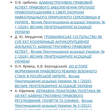
О.В. Цибенко,
АДМІНІСТРАТИВНО-ПРАВОВИЙ
АСПЕКТ ПРАВОВОГО ЗАБЕЗПЕЧЕННЯ ПРОТИДІЇ
ПРАВОПОРУШЕННЯМ У СФЕРІ ОХОРОНИ
НАВКОЛИШНЬОГО ПРИРОДНОГО СЕРЕДОВИЩА В
УКРАЇНІ
,
Вісник Пенітенціарної асоціації України: №
1 (2026): ВІСНИК ПЕНІТЕНЦІАРНОЇ АСОЦІАЦІЇ
УКРАЇНИ
Д. Ю. Мерденов,
ГРОМАДЯНСЬКЕ СУСПІЛЬСТВО ЯК
СУБ'ЄКТ КООРДИНАЦІЇ АНТИКОРУПЦІЙНОЇ
ДІЯЛЬНОСТІ: АДМІНІСТРАТИВНО-ПРАВОВИЙ
АСПЕКТ
,
Вісник Пенітенціарної асоціації України: №
2 (2026): ВІСНИК ПЕНІТЕНЦІАРНОЇ АСОЦІАЦІЇ
УКРАЇНИ
О.Н. Ярмиш, Б.В. Бернадський,
ДО ІСТОРІЇ
ФОРМУВАННЯ ПРАВОВОГО РЕЖИМУ ВОЄННОГО
СТАНУ В РОСІЙСЬКІЙ ІМПЕРІЇ
,
Вісник
Пенітенціарної асоціації України: № 1 (2026):
ВІСНИК ПЕНІТЕНЦІАРНОЇ АСОЦІАЦІЇ УКРАЇНИ
А. Єфремов,
ДЕРЖАВНА ПОДАТКОВА ПОЛІТИКА ЯК
ОБ’ЄКТ АДМІНІСТРАТИВНО-ПРАВОВОГО
РЕГУЛЮВАННЯ: ПОНЯТТЯ ТА ОЗНАКИ
,
Вісник
Пенітенціарної асоціації України: № 3 (2022):