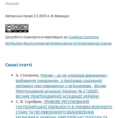
Ліцензія
Авторське право (c) 2025 А. В. Верещук
Ця робота ліцензується відповідно до
Creative Commons
Attribution-NonCommercial-NoDerivatives 4.0 International License
.
Схожі статті
А. Степанюк,
Режим – це не «порядок виконання і
відбування покарання», а програма соціальної
допомоги при поводженні з ув’язненими
,
Вісник
Пенітенціарної асоціації України: № 2 (2020):
ВІСНИК ПЕНІТЕНЦІАРНОЇ АСОЦІАЦІЇ УКРАЇНИ
С. В. Сєрєбряк,
ПРАВОВЕ РЕГУЛЮВАННЯ
ГОСПОДАРСЬКОЇ ДІЯЛЬНОСТІ В УМОВАХ ВОЄННОГО
СТАНУ ТА ПІСЛЯВОЄННОГО ВІДНОВЛЕННЯ
ЕКОНОМІКИ УКРАЇНИ: ЄВРОПЕЙСЬКІ ПІДХОДИ ТА