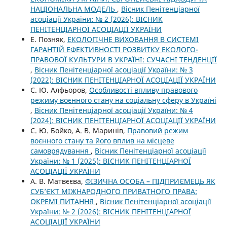
НАЦІОНАЛЬНА МОДЕЛЬ
,
Вісник Пенітенціарної
асоціації України: № 2 (2026): ВІСНИК
ПЕНІТЕНЦІАРНОЇ АСОЦІАЦІЇ УКРАЇНИ
Е. Позняк,
ЕКОЛОГІЧНЕ ВИХОВАННЯ В СИСТЕМІ
ГАРАНТІЙ ЕФЕКТИВНОСТІ РОЗВИТКУ ЕКОЛОГО-
ПРАВОВОЇ КУЛЬТУРИ В УКРАЇНІ: СУЧАСНІ ТЕНДЕНЦІЇ
,
Вісник Пенітенціарної асоціації України: № 3
(2022): ВІСНИК ПЕНІТЕНЦІАРНОЇ АСОЦІАЦІЇ УКРАЇНИ
С. Ю. Алфьоров,
Особливості впливу правового
режиму воєнного стану на соціальну сферу в Україні
,
Вісник Пенітенціарної асоціації України: № 4
(2024): ВІСНИК ПЕНІТЕНЦІАРНОЇ АСОЦІАЦІЇ УКРАЇНИ
С. Ю. Бойко, А. В. Маринів,
Правовий режим
воєнного стану та його вплив на місцеве
самоврядування
,
Вісник Пенітенціарної асоціації
України: № 1 (2025): ВІСНИК ПЕНІТЕНЦІАРНОЇ
АСОЦІАЦІЇ УКРАЇНИ
А. В. Матвєєва,
ФІЗИЧНА ОСОБА – ПІДПРИЄМЕЦЬ ЯК
СУБ’ЄКТ МІЖНАРОДНОГО ПРИВАТНОГО ПРАВА:
ОКРЕМІ ПИТАННЯ
,
Вісник Пенітенціарної асоціації
України: № 2 (2026): ВІСНИК ПЕНІТЕНЦІАРНОЇ
АСОЦІАЦІЇ УКРАЇНИ