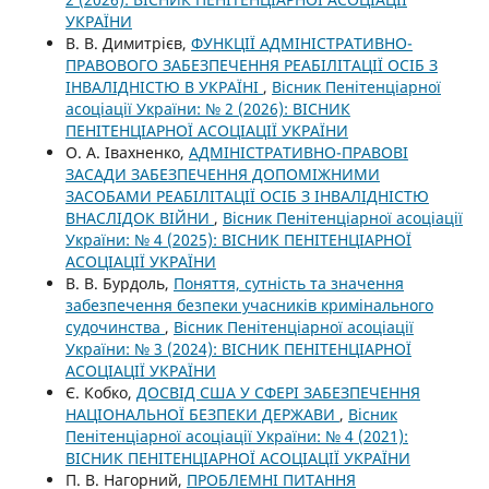
УКРАЇНИ
В. В. Димитрієв,
ФУНКЦІЇ АДМІНІСТРАТИВНО-
ПРАВОВОГО ЗАБЕЗПЕЧЕННЯ РЕАБІЛІТАЦІЇ ОСІБ З
ІНВАЛІДНІСТЮ В УКРАЇНІ
,
Вісник Пенітенціарної
асоціації України: № 2 (2026): ВІСНИК
ПЕНІТЕНЦІАРНОЇ АСОЦІАЦІЇ УКРАЇНИ
О. А. Івахненко,
АДМІНІСТРАТИВНО-ПРАВОВІ
ЗАСАДИ ЗАБЕЗПЕЧЕННЯ ДОПОМІЖНИМИ
ЗАСОБАМИ РЕАБІЛІТАЦІЇ ОСІБ З ІНВАЛІДНІСТЮ
ВНАСЛІДОК ВІЙНИ
,
Вісник Пенітенціарної асоціації
України: № 4 (2025): ВІСНИК ПЕНІТЕНЦІАРНОЇ
АСОЦІАЦІЇ УКРАЇНИ
В. В. Бурдоль,
Поняття, сутність та значення
забезпечення безпеки учасників кримінального
судочинства
,
Вісник Пенітенціарної асоціації
України: № 3 (2024): ВІСНИК ПЕНІТЕНЦІАРНОЇ
АСОЦІАЦІЇ УКРАЇНИ
Є. Кобко,
ДОСВІД США У СФЕРІ ЗАБЕЗПЕЧЕННЯ
НАЦІОНАЛЬНОЇ БЕЗПЕКИ ДЕРЖАВИ
,
Вісник
Пенітенціарної асоціації України: № 4 (2021):
ВІСНИК ПЕНІТЕНЦІАРНОЇ АСОЦІАЦІЇ УКРАЇНИ
П. В. Нагорний,
ПРОБЛЕМНІ ПИТАННЯ