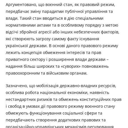
Аргументовано, що воєнний стан, як правовий режим,
передбачає зміну парадигми публічної управління та
влади. Такий стан вводиться в дію спеціальними
нормативними актами та в особливому порядку з метою
відсічі збройної агресії або інших небезпечних факторів,
які створюють загрозу самому факту існування
української держави. В основі даного правового режиму
лежить концепція обмеження інтересів та прав
приватного сектору і розширення влади держави –
надання більш широких та «суворих» повноважень
правоохоронним та військовим органам.
Зазначено, що мобілізація державно-владних ресурсів,
особлива робота національної економіки, наявність
нестандартних ризиків та обмежень конституційних прав
і свобод в умовах дії правового режиму воєнного стану
обмежують функціонування соціальної сфери та
передбачають створення додаткових правових та
організаційно-управлінських механізмів регулювання