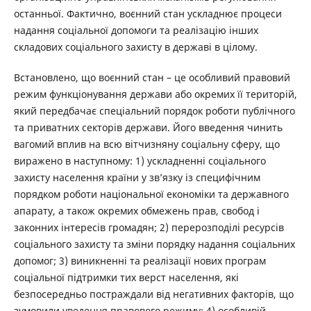
останньої. Фактично, воєнний стан ускладнює процеси
надання соціальної допомоги та реалізацію інших
складових соціального захисту в державі в цілому.
Встановлено, що воєнний стан – це особливий правовий
режим функціонування держави або окремих її територій,
який передбачає спеціальний порядок роботи публічного
та приватних секторів держави. Його введення чинить
вагомий вплив на всю вітчизняну соціальну сферу, що
виражено в наступному: 1) ускладненні соціального
захисту населення країни у зв’язку із специфічним
порядком роботи національної економіки та державного
апарату, а також окремих обмежень прав, свобод і
законних інтересів громадян; 2) перерозподілі ресурсів
соціального захисту та зміни порядку надання соціальних
допомог; 3) виникненні та реалізації нових програм
соціальної підтримки тих верст населення, які
безпосередньо постраждали від негативних факторів, що
зумовили уведення правового режиму; 4) особливій