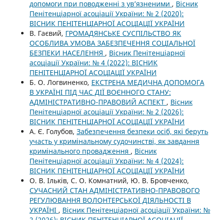
допомоги при поводженні з ув’язненими
,
Вісник
Пенітенціарної асоціації України: № 2 (2020):
ВІСНИК ПЕНІТЕНЦІАРНОЇ АСОЦІАЦІЇ УКРАЇНИ
В. Гаєвий,
ГРОМАДЯНСЬКЕ СУСПІЛЬСТВО ЯК
ОСОБЛИВА УМОВА ЗАБЕЗПЕЧЕННЯ СОЦІАЛЬНОЇ
БЕЗПЕКИ НАСЕЛЕННЯ
,
Вісник Пенітенціарної
асоціації України: № 4 (2022): ВІСНИК
ПЕНІТЕНЦІАРНОЇ АСОЦІАЦІЇ УКРАЇНИ
Б. О. Логвиненко,
ЕКСТРЕНА МЕДИЧНА ДОПОМОГА
В УКРАЇНІ ПІД ЧАС ДІЇ ВОЄННОГО СТАНУ:
АДМІНІСТРАТИВНО-ПРАВОВИЙ АСПЕКТ
,
Вісник
Пенітенціарної асоціації України: № 2 (2026):
ВІСНИК ПЕНІТЕНЦІАРНОЇ АСОЦІАЦІЇ УКРАЇНИ
А. Є. Голубов,
Забезпечення безпеки осіб, які беруть
участь у кримінальному судочинстві, як завдання
кримінального провадження
,
Вісник
Пенітенціарної асоціації України: № 4 (2024):
ВІСНИК ПЕНІТЕНЦІАРНОЇ АСОЦІАЦІЇ УКРАЇНИ
О. В. Ільків, С. О. Комнатний, Ю. В. Бровченко,
СУЧАСНИЙ СТАН АДМІНІСТРАТИВНО-ПРАВОВОГО
РЕГУЛЮВАННЯ ВОЛОНТЕРСЬКОЇ ДІЯЛЬНОСТІ В
УКРАЇНІ
,
Вісник Пенітенціарної асоціації України: №
2 (2026): ВІСНИК ПЕНІТЕНЦІАРНОЇ АСОЦІАЦІЇ