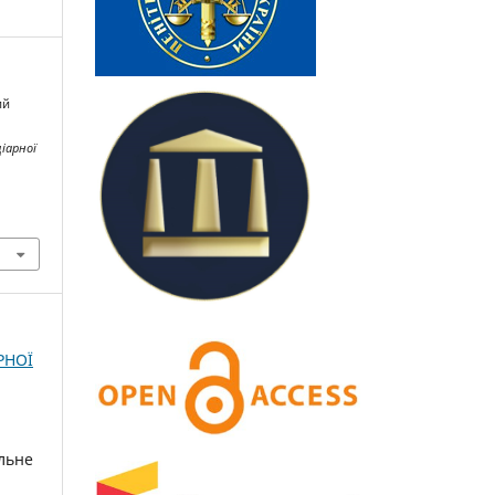
ий
іарної
РНОЇ
льне