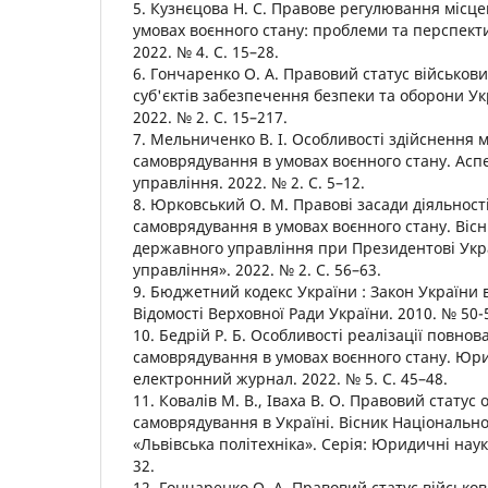
5. Кузнєцова Н. С. Правове регулювання місц
умовах воєнного стану: проблеми та перспект
2022. № 4. С. 15–28.
6. Гончаренко О. А. Правовий статус військови
суб'єктів забезпечення безпеки та оборони Укр
2022. № 2. С. 15–217.
7. Мельниченко В. І. Особливості здійснення 
самоврядування в умовах воєнного стану. Асп
управління. 2022. № 2. С. 5–12.
8. Юрковський О. М. Правові засади діяльності
самоврядування в умовах воєнного стану. Вісн
державного управління при Президентові Укр
управління». 2022. № 2. С. 56–63.
9. Бюджетний кодекс України : Закон України в
Відомості Верховної Ради України. 2010. № 50-5
10. Бедрій Р. Б. Особливості реалізації повно
самоврядування в умовах воєнного стану. Ю
електронний журнал. 2022. № 5. С. 45–48.
11. Ковалів М. В., Іваха В. О. Правовий статус 
самоврядування в Україні. Вісник Національно
«Львівська політехніка». Серія: Юридичні науки.
32.
12. Гончаренко О. А. Правовий статус військов