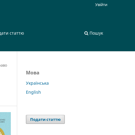
Увійти
дати статтю
Пошук
раво
Мова
Українська
English
Подати статтю