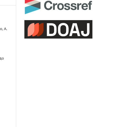
о, А.
 до