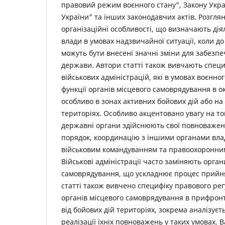
правовий режим воєнного стану", Закону Укр
України" та інших законодавчих актів. Розглян
організаційні особливості, що визначають дія
влади в умовах надзвичайної ситуації, коли д
можуть бути внесені значні зміни для забезп
держави. Автори статті також вивчають спец
військових адміністрацій, які в умовах воєнно
функції органів місцевого самоврядування в о
особливо в зонах активних бойових дій або н
територіях. Особливо акцентовано увагу на том
державні органи здійснюють свої повноважен
порядок, координацію з іншими органами влад
військовим командуванням та правоохоронни
Військові адміністрації часто заміняють орган
самоврядування, що ускладнює процес прийня
статті також вивчено специфіку правового ре
органів місцевого самоврядування в прифрон
від бойових дій територіях, зокрема аналізує
реалізації їхніх повноважень у таких умовах.