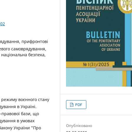
.02
рядування, прифронтові
сцевого самоврядування,
 національна безпека,
о режиму воєнного стану
PDF
ування в Україні.
-правової бази, що
дування в умовах
Опубліковано
 Закону України "Про