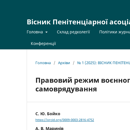
Вісник Пенітенціарної асоці
Головна
Склад редколегії
Політики журн
Конференції
Головна
/
Архіви
/
№ 1 (2025): ВІСНИК ПЕНІТЕ
Правовий режим воєнного
самоврядування
С. Ю. Бойко
https://orcid.org/0009-0003-2816-4752
А. В. Маринів