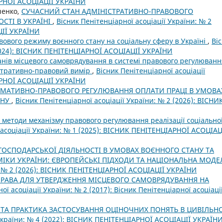
АРНОЇ АСОЦІАЦІЇ УКРАЇНИ
вченко,
СУЧАСНИЙ СТАН АДМІНІСТРАТИВНО-ПРАВОВОГО
СТІ В УКРАЇНІ
,
Вісник Пенітенціарної асоціації України: № 2
ЦІЇ УКРАЇНИ
вового режиму воєнного стану на соціальну сферу в Україні
,
Ві
(2024): ВІСНИК ПЕНІТЕНЦІАРНОЇ АСОЦІАЦІЇ УКРАЇНИ
ганів місцевого самоврядування в системі правового регулюванн
істративно-правовий вимір
,
Вісник Пенітенціарної асоціації
АРНОЇ АСОЦІАЦІЇ УКРАЇНИ
РМАТИВНО-ПРАВОВОГО РЕГУЛЮВАННЯ ОПЛАТИ ПРАЦІ В УМОВА
АНУ
,
Вісник Пенітенціарної асоціації України: № 2 (2026): ВІСНИ
а методи механізму правового регулювання реалізації соціально
 асоціації України: № 1 (2025): ВІСНИК ПЕНІТЕНЦІАРНОЇ АСОЦІАЦ
ГОСПОДАРСЬКОЇ ДІЯЛЬНОСТІ В УМОВАХ ВОЄННОГО СТАНУ ТА
ІКИ УКРАЇНИ: ЄВРОПЕЙСЬКІ ПІДХОДИ ТА НАЦІОНАЛЬНА МОД
и: № 2 (2026): ВІСНИК ПЕНІТЕНЦІАРНОЇ АСОЦІАЦІЇ УКРАЇНИ
ПРАВА ДЛЯ УТВЕРДЖЕННЯ МІСЦЕВОГО САМОВРЯДУВАННЯ НА
ої асоціації України: № 2 (2017): Вісник Пенітенціарної асоціаці
 ТА ПРАКТИКА ЗАСТОСУВАННЯ ОЦІНОЧНИХ ПОНЯТЬ В ЦИВІЛЬН
 України: № 4 (2022): ВІСНИК ПЕНІТЕНЦІАРНОЇ АСОЦІАЦІЇ УКРАЇН