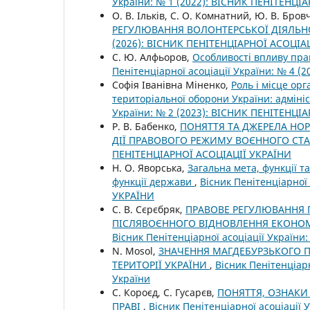
України: № 1 (2022): ВІСНИК ПЕНІТЕНЦІ
О. В. Ільків, С. О. Комнатний, Ю. В. Бро
РЕГУЛЮВАННЯ ВОЛОНТЕРСЬКОЇ ДІЯЛЬНО
(2026): ВІСНИК ПЕНІТЕНЦІАРНОЇ АСОЦІА
С. Ю. Алфьоров,
Особливості впливу пра
Пенітенціарної асоціації України: № 4 
Софія Іванівна Міненко,
Роль і місце ор
територіальної оборони України: адмін
України: № 2 (2023): ВІСНИК ПЕНІТЕНЦІ
Р. В. Бабенко,
ПОНЯТТЯ ТА ДЖЕРЕЛА НО
ДІЇ ПРАВОВОГО РЕЖИМУ ВОЄННОГО СТ
ПЕНІТЕНЦІАРНОЇ АСОЦІАЦІЇ УКРАЇНИ
Н. О. Яворська,
Загальна мета, функції т
функції держави
,
Вісник Пенітенціарної
УКРАЇНИ
С. В. Сєрєбряк,
ПРАВОВЕ РЕГУЛЮВАННЯ 
ПІСЛЯВОЄННОГО ВІДНОВЛЕННЯ ЕКОНОМ
Вісник Пенітенціарної асоціації Україн
N. Mosol,
ЗНАЧЕННЯ МАГДЕБУРЗЬКОГО 
ТЕРИТОРІЇ УКРАЇНИ
,
Вісник Пенітенціарн
України
С. Короєд, С. Гусарєв,
ПОНЯТТЯ, ОЗНАКИ
ПРАВІ
,
Вісник Пенітенціарної асоціації