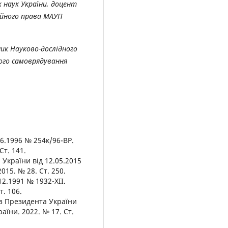
 наук України, доцент
ійного права МАУП
ик Науково-дослідного
ого самоврядування
06.1996 № 254к/96-ВР.
Ст. 141.
 України від 12.05.2015
015. № 28. Ст. 250.
12.1991 № 1932-XII.
т. 106.
аз Президента України
аїни. 2022. № 17. Ст.