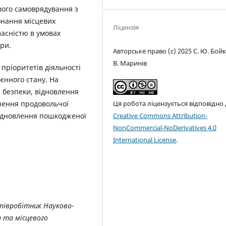
вого самоврядування з
онання місцевих
Ліцензія
асністю в умовах
ри.
Авторське право (c) 2025 С. Ю. Бойк
В. Маринів
 пріоритетів діяльності
єнного стану. На
 безпеки, відновлення
Ця робота ліцензується відповідно
чення продовольчої
Creative Commons Attribution-
відновлення пошкодженої
NonCommercial-NoDerivatives 4.0
International License
.
півробітник Науково-
 та місцевого