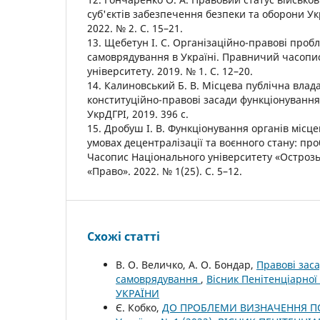
суб'єктів забезпечення безпеки та оборони Укр
2022. № 2. С. 15–21.
13. Щебетун І. С. Організаційно-правові проб
самоврядування в Україні. Правничий часопи
університету. 2019. № 1. С. 12–20.
14. Калиновський Б. В. Місцева публічна влада 
конституційно-правові засади функціонування 
УкрДГРІ, 2019. 396 с.
15. Дробуш І. В. Функціонування органів місц
умовах децентралізації та воєнного стану: пр
Часопис Національного університету «Острозь
«Право». 2022. № 1(25). С. 5–12.
Схожі статті
В. О. Величко, А. О. Бондар,
Правові заса
самоврядування
,
Вісник Пенітенціарної
УКРАЇНИ
Є. Кобко,
ДО ПРОБЛЕМИ ВИЗНАЧЕННЯ П