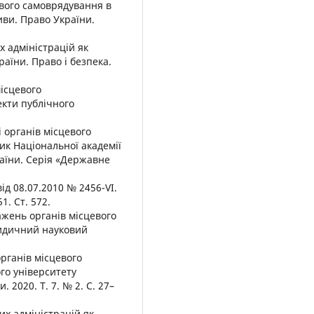
евого самоврядування в
иви. Право України.
х адміністрацій як
аїни. Право і безпека.
місцевого
екти публічного
 органів місцевого
ик Національної академії
аїни. Серія «Державне
ід 08.07.2010 № 2456-VI.
1. Ст. 572.
важень органів місцевого
ридичний науковий
органів місцевого
го університету
 2020. Т. 7. № 2. С. 27–
их адміністрацій як