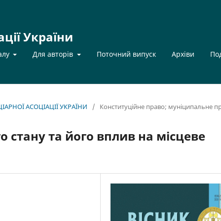
ації України
алу
Для авторів
Поточний випуск
Архіви
По
НЦІАРНОЇ АСОЦІАЦІЇ УКРАЇНИ
/
Конституційне правo; муніципальне п
 стану та його вплив на місцеве