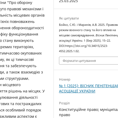
25.03.2025
аїни "Про оборону
уто правові механізми і
льність місцевих органів
Як цитувати
о їхніх повноважень
Бойко, С.Ю. і Маринів, А.В. 2025. Правов
ечення обороноздатності
режим воєнного стану та його вплив на
ифіку функціонування
місцеве самоврядування.
Вісник Пенітенц
го стану виконують
асоціації України
. 1 (Бер 2025), 15–22.
DOI:https://doi.org/10.34015/2523-
кремих територіях,
4552.2025.1.02.
а тимчасово окупованих
у, як ці тимчасові
Формати цитування
ня та забезпечують
и, а також взаємодію з
ми структурами.
Номер
и місцевого
№ 1 (2025): ВІСНИК ПЕНІТЕНЦІА
АСОЦІАЦІЇ УКРАЇНИ
ття рішень на місцях. У
гулювання діяльності
Розділ
тових та постраждалих
Конституційне правo; муніципа
ться особливий порядок
право
 Важливим аспектом є