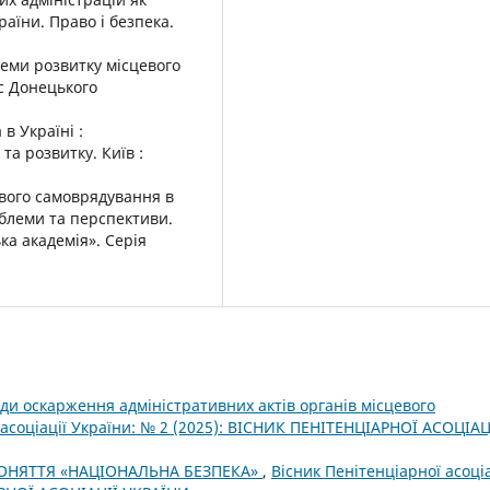
аїни. Право і безпека.
леми розвитку місцевого
с Донецького
в Україні :
та розвитку. Київ :
евого самоврядування в
облеми та перспективи.
ка академія». Серія
ди оскарження адміністративних актів органів місцевого
 асоціації України: № 2 (2025): ВІСНИК ПЕНІТЕНЦІАРНОЇ АСОЦІАЦ
ОНЯТТЯ «НАЦІОНАЛЬНА БЕЗПЕКА»
,
Вісник Пенітенціарної асоціа