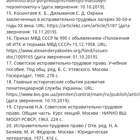
administratsii-po-preduprezhdeniyu-massovyh-
nepovinoveniy-v (дата звернення: 10.10.2019).
15. Косынтаев К. Б., Дильманов С. Д. Охрана
заключенных в исправительно-трудовых лагерях 30-50-е
годы ХХ века. URL: https://articlekz.com/article/5187 (дата
звернення: 10.11.2019).
16. Приказ МВД СССР № 990 с объявлением «Положения
об ИТК и тюрьмах МВД СССР» 15.12.1958. URL:
https://www.alexanderyakovlev.org/fond/issues-
doc/1009165 (дата звернення: 01.10.2019).
17. Советское исправительно-трудовое право. Учебное
пособие. Под общ. ред. Б. С. Утевского. Москва :
Госюриздат, 1960. 278 с.
18. Главные исторические события развития
пенитенциарной службы Украины. URL:
https://www.kvs.gov.ua/peniten/control/main/ru/publish/artic
(дата звернення: 10.10.2019).
19. Стручков Н.А. Советское исправительно-трудовое
право. Общая часть. Курс лекций. Москва : НИРИО ВШ
МООП РСФСР, 1963. 224 с.
20. Исправительно-трудовое право / Отв. ред. Н. А.
Беляев, М. И. Фёдоров. Москва : Юридическая
литература, 1971. 416 с.