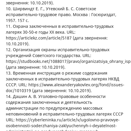
звернення: 10.10.2019).
10. Ширвиндт Е. Г., Утевский Б. С. Советское
исправительно-трудовое право. Москва : Госюриздат,
1957. 157 с.
11. Охрана заключенных в исправительно-трудовых
лагерях 30-50-е годы ХХ века. URL:
https://articlekz.com/article/5187 (дата звернення:
10.10.2019).
12. Организация охраны исправительно-трудовых
учреждений Советского государства. URL:
https://studbooks.net/1088017/pravo/organizatsiya_ohrany_is
(дата звернення: 10.10.2019).
13. Временная инструкция о режиме содержания
заключенных в исправительно-трудовых лагерях НКВД
СССР. URL: https://www.alexanderyakovlev.org/fond/issues-
doc/1010319 (дата звернення: 10.10.2019).
14. Дашин А. В. Уголовно-правовые особенности
содержания заключенных и деятельность
администрации по предупреждению массовых
неповиновений в исправительно-трудовых лагерях СССР
URL: https://cyberleninka.ru/article/v/ugolovno-pravovye-
osobennosti-soderzhaniya-zaklyuchennyh-i-deyatelnost-