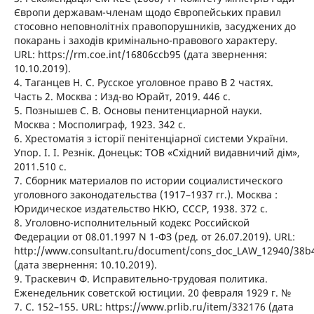
Європи державам-членам щодо Європейських правил
стосовно неповнолітніх правопорушників, засуджених до
покарань і заходів кримінально-правового характеру.
URL: https://rm.coe.int/16806ccb95 (дата звернення:
10.10.2019).
4. Таганцев Н. С. Русское уголовное право В 2 частях.
Часть 2. Москва : Изд-во Юрайт, 2019. 446 с.
5. Познышев С. В. Основы пенитенциарной науки.
Москва : Мосполиграф, 1923. 342 с.
6. Хрестоматія з історії пенітенціарної системи України.
Упор. І. І. Резнік. Донецьк: ТОВ «Східний видавничий дім»,
2011.510 с.
7. Сборник материалов по истории социалистического
уголовного законодательства (1917–1937 гг.). Москва :
Юридическое издательство НКЮ, СССР, 1938. 372 с.
8. Уголовно-исполнительный кодекс Российской
Федерации от 08.01.1997 N 1-ФЗ (ред. от 26.07.2019). URL:
http://www.consultant.ru/document/cons_doc_LAW_12940/38b
(дата звернення: 10.10.2019).
9. Траскевич Ф. Исправительно-трудовая политика.
Еженедельник советской юстиции. 20 февраля 1929 г. №
7. С. 152–155. URL: https://www.prlib.ru/item/332176 (дата