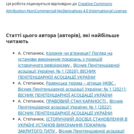
Ця робота ліцензується відповідно до
Creative Commons
Attribution-NonCommercial-NoDerivatives 4.0 International License
.
Статті цього автора (авторів), які найбільше
читають
А. Степанюк,
Колонія чи в’язниця? Погляд на
установи виконання покарань з позицій
історичного ревізіонізму
,
Вісник Пенітенціарної
асоціації України: № 1 (2020): ВІСНИК
ПЕНІТЕНЦІАРНОЇ АСОЦІАЦІЇ УКРАЇНИ
А. Степанюк,
Радянська тюрма – дітище НКВС
,
Вісник Пенітенціарної асоціації України: № 1 (2021):
ВІСНИК ПЕНІТЕНЦІАРНОЇ АСОЦІАЦІЇ УКРАЇНИ
А. Степанюк,
ПРАВОВИЙ СТАН КАРАНОСТІ
,
Вісник
Пенітенціарної асоціації України: № 1 (2022):
ВІСНИК ПЕНІТЕНЦІАРНОЇ АСОЦІАЦІЇ УКРАЇНИ
А. Степанюк,
ІСТОРИЧНИЙ ДОСВІД СТАНОВЛЕННЯ В
УКРАЇНІ УСТАНОВ ВИКОНАННЯ ПОКАРАНЬ
ЗАКРИТОГО ТИПУ
,
Вісник Пенітенціарної асоціації