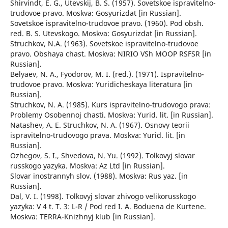
Shirvindt, E. G., Utevskij, B. S. (1957). Sovetskoe ispravitelno-
trudovoe pravo. Moskva: Gosyurizdat [in Russian].
Sovetskoe ispravitelno-trudovoe pravo. (1960). Pod obsh.
red. B. S. Utevskogo. Moskva: Gosyurizdat [in Russian].
Struchkov, N.A. (1963). Sovetskoe ispravitelno-trudovoe
pravo. Obshaya chast. Moskva: NIRIO VSh MOOP RSFSR [in
Russian].
Belyaev, N. A., Fyodorov, M. I. (red.). (1971). Ispravitelno-
trudovoe pravo. Moskva: Yuridicheskaya literatura [in
Russian].
Struchkov, N. A. (1985). Kurs ispravitelno-trudovogo prava:
Problemy Osobennoj chasti. Moskva: Yurid. lit. [in Russian].
Natashev, A. E. Struchkov, N. A. (1967). Osnovy teorii
ispravitelno-trudovogo prava. Moskva: Yurid. lit. [in
Russian].
Ozhegov, S. I., Shvedova, N. Yu. (1992). Tolkovyj slovar
russkogo yazyka. Moskva: Az Ltd [in Russian].
Slovar inostrannyh slov. (1988). Moskva: Rus yaz. [in
Russian].
Dal, V. I. (1998). Tolkovyj slovar zhivogo velikorusskogo
yazyka: V 4 t. T. 3: L-R / Pod red I. A. Boduena de Kurtene.
Moskva: TERRA-Knizhnyj klub [in Russian].