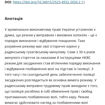
DOI:
https://doi.org/10.34015/2523-4552.2020.2.11
Анотація
У кримінально-виконавчому праві України усталеною є
думка, що режим у виправних і виховних колоніях – це є
порядок виконання і відбування покарання. Таке
розуміння режиму має свої історичні корені у
радянському гулагівському минулому. Саме з 30-х років
минулого сторіччя за наказами й інструкціями НКВС
режим для засуджених став втіленням порядку виконання
і відбування позбавлення волі на підставі їх ізоляції. З
того часу і по сьогоднішній день забезпечення ізоляції
засуджених розглядається як основна вимога режиму. У
радянському виправно-трудовому праві виходили з того,
що ізоляція уособлює в собі обмеження прав і свобод
притаманних позбавленню волі, тобто кару. Режим
вимагає здійснювати нагляд за позбавленими волі