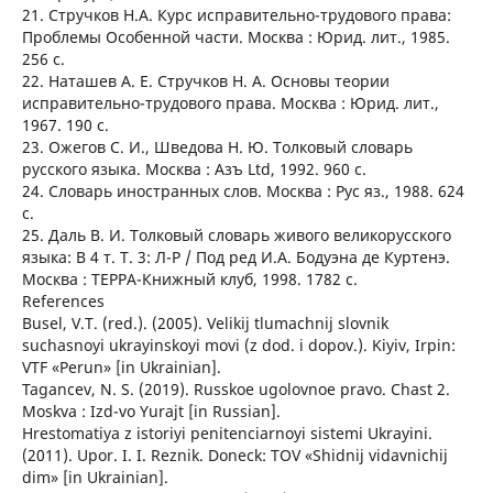
21. Стручков Н.А. Курс исправительно-трудового права:
Проблемы Особенной части. Москва : Юрид. лит., 1985.
256 с.
22. Наташев А. Е. Стручков Н. А. Основы теории
исправительно-трудового права. Москва : Юрид. лит.,
1967. 190 с.
23. Ожегов С. И., Шведова Н. Ю. Толковый словарь
русского языка. Москва : Азъ Ltd, 1992. 960 с.
24. Словарь иностранных слов. Москва : Рус яз., 1988. 624
с.
25. Даль В. И. Толковый словарь живого великорусского
языка: В 4 т. Т. 3: Л-Р / Под ред И.А. Бодуэна де Куртенэ.
Москва : ТЕРРА-Книжный клуб, 1998. 1782 с.
References
Busel, V.T. (red.). (2005). Velikij tlumachnij slovnik
suchasnoyi ukrayinskoyi movi (z dod. i dopov.). Kiyiv, Irpin:
VTF «Perun» [in Ukrainian].
Tagancev, N. S. (2019). Russkoe ugolovnoe pravo. Chast 2.
Moskva : Izd-vo Yurajt [in Russian].
Hrestomatiya z istoriyi penitenciarnoyi sistemi Ukrayini.
(2011). Upor. I. I. Reznik. Doneck: TOV «Shidnij vidavnichij
dim» [in Ukrainian].