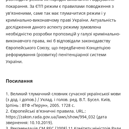
покарання. За ЄТП режим є правилами поводження з
ув’язненими, саме так має тлумачитися режим і у
кримінально-виконавчому праві України. Актуальність
дослідження даного аспекту режиму зумовлена
необхідністю розробки пропозицій у галузі кримінально-
виконавчого права, які б відповідали законодавству
Європейського Союзу, що передбачено Концепцією
реформування (розвитку) пенітенціарної системи
України.
Посилання
1. Великий тлумачний словник сучасної української мови
(з дод. і допов.) / Уклад. і голов. ред. В.Т. Бусел. Київ,
Ірпінь : ВТФ «Перун», 2005. 1728 с.
2. Європейські в’язничні правила. URL.:
https://zakon.rada.gov.ua/laws/show/994_032 (дата
звернення: 10.10.2019).
3. Рекомендація CM REC (2008) 11 Комітету міністрів Ради