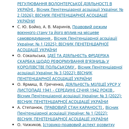
РЕГУЛЮВАННЯ ВОЛОНТЕРСЬКОЇ ДІЯЛЬНОСТІ В
УКРАЇНІ
,
Вісник Пенітенціарної асоціації України: №
2 (2026): ВІСНИК ПЕНІТЕНЦІАРНОЇ АСОЦІАЦІЇ
УКРАЇНИ
С. Ю. Бойко, А. В. Маринів,
Правовий режим
воєнного стану та його вплив на місцеве
самоврядування
,
Вісник Пенітенціарної асоціації
України: № 1 (2025): ВІСНИК ПЕНІТЕНЦІАРНОЇ
АСОЦІАЦІЇ УКРАЇНИ
О. Сокальська,
ІДЕЇ ТА ДІЯЛЬНІСТЬ ФРІДЕРІКА
СКАРБКА ЩОДО РЕФОРМУВАННЯ В’ЯЗНИЦЬ У
КОРОЛІВСТВІ ПОЛЬСЬКОМУ
,
Вісник Пенітенціарної
асоціації України: № 3 (2022): ВІСНИК
ПЕНІТЕНЦІАРНОЇ АСОЦІАЦІЇ УКРАЇНИ
О. Ярмиш, В. Греченко,
ДІЯЛЬНІСТЬ МІЛІЦІЇ УРСР У
ЛИСТОПАДІ 1941 - СЕРЕДИНІ СІЧНЯ 1942 РОКІВ
,
Вісник Пенітенціарної асоціації України: № 3 (2022):
ВІСНИК ПЕНІТЕНЦІАРНОЇ АСОЦІАЦІЇ УКРАЇНИ
А. Степанюк,
ПРАВОВИЙ СТАН КАРАНОСТІ
,
Вісник
Пенітенціарної асоціації України: № 1 (2022):
ВІСНИК ПЕНІТЕНЦІАРНОЇ АСОЦІАЦІЇ УКРАЇНИ
О. Чижиков,
Історико-правовий аспект розвитку