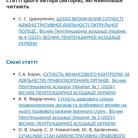
Статті цього автора (авторів), які найбільше
читають
С. С. Циркулєнко,
ЩОДО ВИЗНАЧЕННЯ СУТНОСТІ
АДМІНІСТРАТИВНОЇ ДІЯЛЬНОСТІ ПАТРУЛЬНОЇ
ПОЛІЦІЇ
,
Вісник Пенітенціарної асоціації України:
№ 4 (2025): ВІСНИК ПЕНІТЕНЦІАРНОЇ АСОЦІАЦІЇ
УКРАЇНИ
Схожі статті
С.А. Борис,
СУТНІСТЬ ФІНАНСОВОГО КОНТРОЛЮ ЗА
ДІЯЛЬНІСТЮ ПРАВООХОРОННИХ ОРГАНІВ
,
Вісник
Пенітенціарної асоціації України: № 1 (2026):
ВІСНИК ПЕНІТЕНЦІАРНОЇ АСОЦІАЦІЇ УКРАЇНИ
В. В. Федорченко,
Сутність кадрового складу
правоохоронних органів та особливості впливу на
нього правового режиму воєнного стану
,
Вісник
Пенітенціарної асоціації України: № 3 (2025):
ВІСНИК ПЕНІТЕНЦІАРНОЇ АСОЦІАЦІЇ УКРАЇНИ
О. В. Ільків, С. О. Комнатний, Ю. В. Бровченко,
СУЧАСНИЙ СТАН АДМІНІСТРАТИВНО-ПРАВОВОГО