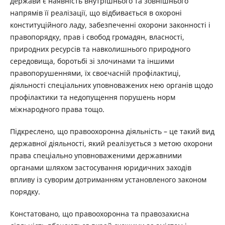
держави є наявність внутрішнього та зовнішнього
напрямів її реалізації, що відбивається в охороні
конституційного ладу, забезпеченні охорони законності і
правопорядку, прав і свобод громадян, власності,
природних ресурсів та навколишнього природного
середовища, боротьбі зі злочинами та іншими
правопорушеннями, їх своєчасній профілактиці,
діяльності спеціальних уповноважених нею органів щодо
профілактики та недопущення порушень норм
міжнародного права тощо.
Підкреслено, що правоохоронна діяльність – це такий вид
державної діяльності, який реалізується з метою охорони
права спеціально уповноваженими державними
органами шляхом застосування юридичних заходів
впливу із суворим дотриманням установленого законом
порядку.
Констатовано, що правоохоронна та правозахисна