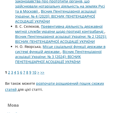
законодавства про прототипи органів, що
здійснювали нотаріальну діяльність на землях Русі
та в Московії
,
Вісник Пенітенціарної асоціації
України: № 4 (2020): ВІСНИК ПЕНІТЕНЦІАРНОЇ
АСОЦІАЦІЇ УКРАЇНИ
В. С. Селюков,
Превентивна діяльність державної
митної служби україни щодо протидії контрабанді
,
Вісник Пенітенціарної асоціації України: № 2 (2025):
ВІСНИК ПЕНІТЕНЦІАРНОЇ АСОЦІАЦІЇ УКРАЇНИ
Н. О. Яворська,
Місце соціальної функції держави в
системі функцій держави
,
Вісник Пенітенціарної
асоціації України: № 3 (2024): ВІСНИК
ПЕНІТЕНЦІАРНОЇ АСОЦІАЦІЇ УКРАЇНИ
1
2
3
4
5
6
7
8
9
10
>
>>
Ви також можете
розпочати розширений пошук схожих
статей
для цієї статті.
Мова