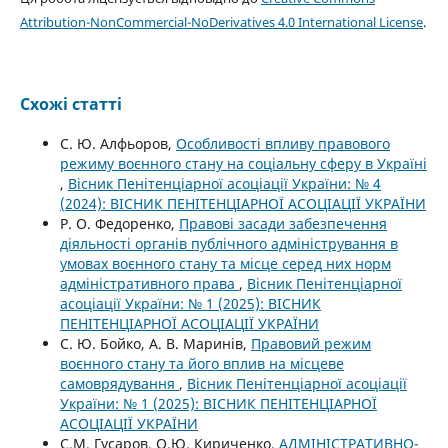
Attribution-NonCommercial-NoDerivatives 4.0 International License
.
Схожі статті
С. Ю. Алфьоров,
Особливості впливу правового
режиму воєнного стану на соціальну сферу в Україні
,
Вісник Пенітенціарної асоціації України: № 4
(2024): ВІСНИК ПЕНІТЕНЦІАРНОЇ АСОЦІАЦІЇ УКРАЇНИ
Р. О. Федоренко,
Правові засади забезпечення
діяльності органів публічного адміністрування в
умовах воєнного стану та місце серед них норм
адміністративного права
,
Вісник Пенітенціарної
асоціації України: № 1 (2025): ВІСНИК
ПЕНІТЕНЦІАРНОЇ АСОЦІАЦІЇ УКРАЇНИ
С. Ю. Бойко, А. В. Маринів,
Правовий режим
воєнного стану та його вплив на місцеве
самоврядування
,
Вісник Пенітенціарної асоціації
України: № 1 (2025): ВІСНИК ПЕНІТЕНЦІАРНОЇ
АСОЦІАЦІЇ УКРАЇНИ
С.М. Гусаров, О.Ю. Кириченко,
АДМІНІСТРАТИВНО-