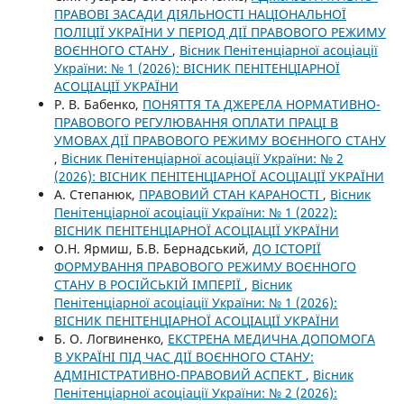
ПРАВОВІ ЗАСАДИ ДІЯЛЬНОСТІ НАЦІОНАЛЬНОЇ
ПОЛІЦІЇ УКРАЇНИ У ПЕРІОД ДІЇ ПРАВОВОГО РЕЖИМУ
ВОЄННОГО СТАНУ
,
Вісник Пенітенціарної асоціації
України: № 1 (2026): ВІСНИК ПЕНІТЕНЦІАРНОЇ
АСОЦІАЦІЇ УКРАЇНИ
Р. В. Бабенко,
ПОНЯТТЯ ТА ДЖЕРЕЛА НОРМАТИВНО-
ПРАВОВОГО РЕГУЛЮВАННЯ ОПЛАТИ ПРАЦІ В
УМОВАХ ДІЇ ПРАВОВОГО РЕЖИМУ ВОЄННОГО СТАНУ
,
Вісник Пенітенціарної асоціації України: № 2
(2026): ВІСНИК ПЕНІТЕНЦІАРНОЇ АСОЦІАЦІЇ УКРАЇНИ
А. Степанюк,
ПРАВОВИЙ СТАН КАРАНОСТІ
,
Вісник
Пенітенціарної асоціації України: № 1 (2022):
ВІСНИК ПЕНІТЕНЦІАРНОЇ АСОЦІАЦІЇ УКРАЇНИ
О.Н. Ярмиш, Б.В. Бернадський,
ДО ІСТОРІЇ
ФОРМУВАННЯ ПРАВОВОГО РЕЖИМУ ВОЄННОГО
СТАНУ В РОСІЙСЬКІЙ ІМПЕРІЇ
,
Вісник
Пенітенціарної асоціації України: № 1 (2026):
ВІСНИК ПЕНІТЕНЦІАРНОЇ АСОЦІАЦІЇ УКРАЇНИ
Б. О. Логвиненко,
ЕКСТРЕНА МЕДИЧНА ДОПОМОГА
В УКРАЇНІ ПІД ЧАС ДІЇ ВОЄННОГО СТАНУ:
АДМІНІСТРАТИВНО-ПРАВОВИЙ АСПЕКТ
,
Вісник
Пенітенціарної асоціації України: № 2 (2026):