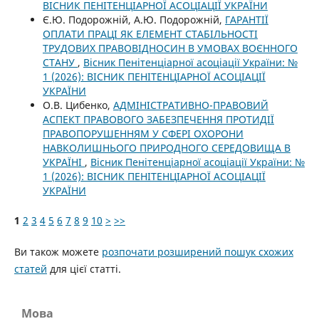
ВІСНИК ПЕНІТЕНЦІАРНОЇ АСОЦІАЦІЇ УКРАЇНИ
Є.Ю. Подорожній, А.Ю. Подорожній,
ГАРАНТІЇ
ОПЛАТИ ПРАЦІ ЯК ЕЛЕМЕНТ СТАБІЛЬНОСТІ
ТРУДОВИХ ПРАВОВІДНОСИН В УМОВАХ ВОЄННОГО
СТАНУ
,
Вісник Пенітенціарної асоціації України: №
1 (2026): ВІСНИК ПЕНІТЕНЦІАРНОЇ АСОЦІАЦІЇ
УКРАЇНИ
О.В. Цибенко,
АДМІНІСТРАТИВНО-ПРАВОВИЙ
АСПЕКТ ПРАВОВОГО ЗАБЕЗПЕЧЕННЯ ПРОТИДІЇ
ПРАВОПОРУШЕННЯМ У СФЕРІ ОХОРОНИ
НАВКОЛИШНЬОГО ПРИРОДНОГО СЕРЕДОВИЩА В
УКРАЇНІ
,
Вісник Пенітенціарної асоціації України: №
1 (2026): ВІСНИК ПЕНІТЕНЦІАРНОЇ АСОЦІАЦІЇ
УКРАЇНИ
1
2
3
4
5
6
7
8
9
10
>
>>
Ви також можете
розпочати розширений пошук схожих
статей
для цієї статті.
Мова