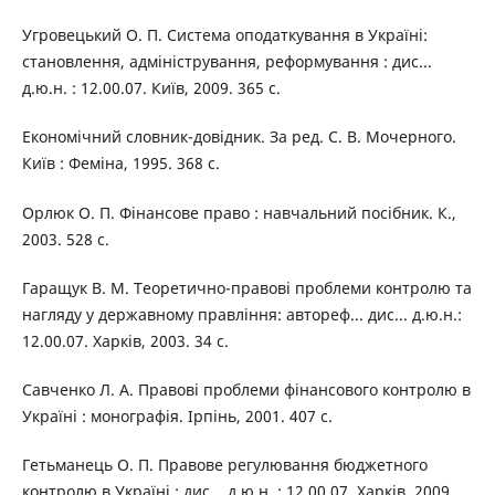
Угровецький О. П. Система оподаткування в Україні:
становлення, адміністрування, реформування : дис...
д.ю.н. : 12.00.07. Київ, 2009. 365 с.
Економічний словник-довідник. За ред. С. В. Мочерного.
Київ : Феміна, 1995. 368 с.
Орлюк О. П. Фінансове право : навчальний посібник. К.,
2003. 528 с.
Гаращук В. М. Теоретично-правові проблеми контролю та
нагляду у державному правління: автореф... дис... д.ю.н.:
12.00.07. Харків, 2003. 34 с.
Савченко Л. А. Правові проблеми фінансового контролю в
Україні : монографія. Ірпінь, 2001. 407 с.
Гетьманець О. П. Правове регулювання бюджетного
контролю в Україні : дис... д.ю.н. : 12.00.07. Харків, 2009.