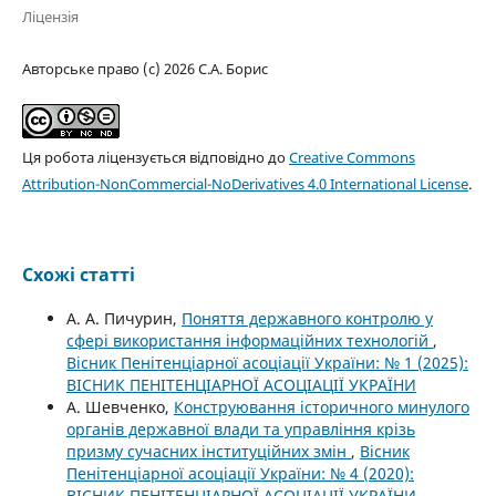
Ліцензія
Авторське право (c) 2026 С.А. Борис
Ця робота ліцензується відповідно до
Creative Commons
Attribution-NonCommercial-NoDerivatives 4.0 International License
.
Схожі статті
А. А. Пичурин,
Поняття державного контролю у
сфері використання інформаційних технологій
,
Вісник Пенітенціарної асоціації України: № 1 (2025):
ВІСНИК ПЕНІТЕНЦІАРНОЇ АСОЦІАЦІЇ УКРАЇНИ
А. Шевченко,
Конструювання історичного минулого
органів державної влади та управління крізь
призму сучасних інституційних змін
,
Вісник
Пенітенціарної асоціації України: № 4 (2020):
ВІСНИК ПЕНІТЕНЦІАРНОЇ АСОЦІАЦІЇ УКРАЇНИ