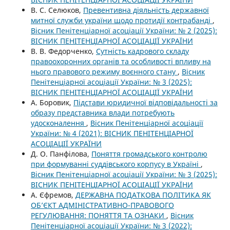
В. С. Селюков,
Превентивна діяльність державної
митної служби україни щодо протидії контрабанді
,
Вісник Пенітенціарної асоціації України: № 2 (2025):
ВІСНИК ПЕНІТЕНЦІАРНОЇ АСОЦІАЦІЇ УКРАЇНИ
В. В. Федорченко,
Сутність кадрового складу
правоохоронних органів та особливості впливу на
нього правового режиму воєнного стану
,
Вісник
Пенітенціарної асоціації України: № 3 (2025):
ВІСНИК ПЕНІТЕНЦІАРНОЇ АСОЦІАЦІЇ УКРАЇНИ
А. Боровик,
Підстави юридичної відповідальності за
образу представника влади потребують
удосконалення
,
Вісник Пенітенціарної асоціації
України: № 4 (2021): ВІСНИК ПЕНІТЕНЦІАРНОЇ
АСОЦІАЦІЇ УКРАЇНИ
Д. О. Панфілова,
Поняття громадського контролю
при формуванні суддівського корпусу в Україні
,
Вісник Пенітенціарної асоціації України: № 3 (2025):
ВІСНИК ПЕНІТЕНЦІАРНОЇ АСОЦІАЦІЇ УКРАЇНИ
А. Єфремов,
ДЕРЖАВНА ПОДАТКОВА ПОЛІТИКА ЯК
ОБ’ЄКТ АДМІНІСТРАТИВНО-ПРАВОВОГО
РЕГУЛЮВАННЯ: ПОНЯТТЯ ТА ОЗНАКИ
,
Вісник
Пенітенціарної асоціації України: № 3 (2022):