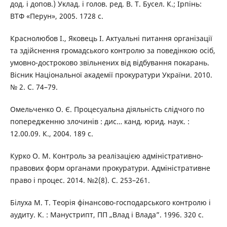
дод. і допов.) Уклад. і голов. ред. В. Т. Бусел. К.; Ірпінь:
ВТФ «Перун», 2005. 1728 с.
Краснолюбов І., Яковець І. Актуальні питання організації
та здійснення громадського контролю за поведінкою осіб,
умовно-достроково звільнених від відбування покарань.
Вісник Національної академії прокуратури України. 2010.
№ 2. С. 74–79.
Омельченко О. Є. Процесуальна діяльність слідчого по
попередженню злочинів : дис… канд. юрид. наук. :
12.00.09. К., 2004. 189 с.
Курко О. М. Контроль за реалізацією адміністративно-
правових форм органами прокуратури. Адміністративне
право і процес. 2014. №2(8). С. 253–261.
Білуха М. Т. Теорія фінансово-господарського контролю і
аудиту. К. : Манустрипт, ПП „Влад і Влада”. 1996. 320 с.