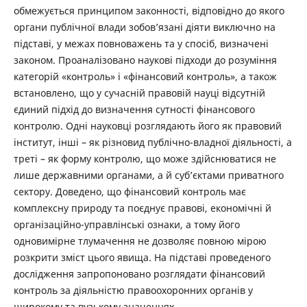
обмежується принципом законності, відповідно до якого
органи публічної влади зобов’язані діяти виключно на
підставі, у межах повноважень та у спосіб, визначені
законом. Проаналізовано наукові підходи до розуміння
категорій «контроль» і «фінансовий контроль», а також
встановлено, що у сучасній правовій науці відсутній
єдиний підхід до визначення сутності фінансового
контролю. Одні науковці розглядають його як правовий
інститут, інші – як різновид публічно-владної діяльності, а
треті – як форму контролю, що може здійснюватися не
лише державними органами, а й суб’єктами приватного
сектору. Доведено, що фінансовий контроль має
комплексну природу та поєднує правові, економічні й
організаційно-управлінські ознаки, а тому його
одновимірне тлумачення не дозволяє повною мірою
розкрити зміст цього явища. На підставі проведеного
дослідження запропоновано розглядати фінансовий
контроль за діяльністю правоохоронних органів у
широкому та вузькому значеннях.