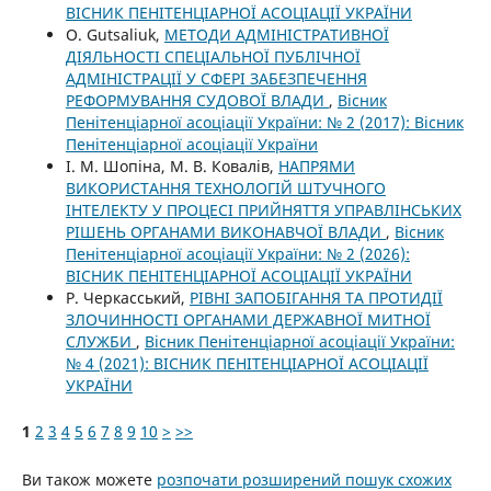
ВІСНИК ПЕНІТЕНЦІАРНОЇ АСОЦІАЦІЇ УКРАЇНИ
O. Gutsaliuk,
МЕТОДИ АДМІНІСТРАТИВНОЇ
ДІЯЛЬНОСТІ СПЕЦІАЛЬНОЇ ПУБЛІЧНОЇ
АДМІНІСТРАЦІЇ У СФЕРІ ЗАБЕЗПЕЧЕННЯ
РЕФОРМУВАННЯ СУДОВОЇ ВЛАДИ
,
Вісник
Пенітенціарної асоціації України: № 2 (2017): Вісник
Пенітенціарної асоціації України
І. М. Шопіна, М. В. Ковалів,
НАПРЯМИ
ВИКОРИСТАННЯ ТЕХНОЛОГІЙ ШТУЧНОГО
ІНТЕЛЕКТУ У ПРОЦЕСІ ПРИЙНЯТТЯ УПРАВЛІНСЬКИХ
РІШЕНЬ ОРГАНАМИ ВИКОНАВЧОЇ ВЛАДИ
,
Вісник
Пенітенціарної асоціації України: № 2 (2026):
ВІСНИК ПЕНІТЕНЦІАРНОЇ АСОЦІАЦІЇ УКРАЇНИ
Р. Черкасський,
РІВНІ ЗАПОБІГАННЯ ТА ПРОТИДІЇ
ЗЛОЧИННОСТІ ОРГАНАМИ ДЕРЖАВНОЇ МИТНОЇ
СЛУЖБИ
,
Вісник Пенітенціарної асоціації України:
№ 4 (2021): ВІСНИК ПЕНІТЕНЦІАРНОЇ АСОЦІАЦІЇ
УКРАЇНИ
1
2
3
4
5
6
7
8
9
10
>
>>
Ви також можете
розпочати розширений пошук схожих