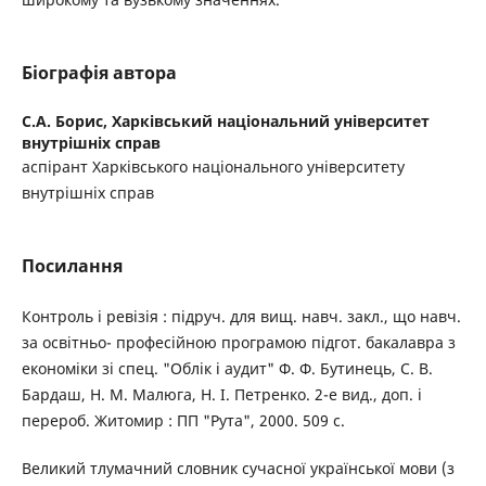
Біографія автора
С.А. Борис,
Харківський національний університет
внутрішніх справ
аспірант Харківського національного університету
внутрішніх справ
Посилання
Контроль і ревізія : підруч. для вищ. навч. закл., що навч.
за освітньо- професійною програмою підгот. бакалавра з
економіки зі спец. "Облік і аудит" Ф. Ф. Бутинець, С. В.
Бардаш, Н. М. Малюга, Н. І. Петренко. 2-е вид., доп. і
перероб. Житомир : ПП "Рута", 2000. 509 с.
Великий тлумачний словник сучасної української мови (з