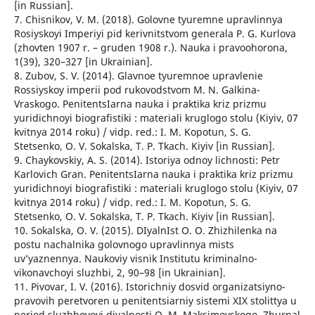
[in Russian].
7. Chisnikov, V. M. (2018). Golovne tyuremne upravlinnya
Rosiyskoyi Imperiyi pid kerivnitstvom generala P. G. Kurlova
(zhovten 1907 r. – gruden 1908 r.). Nauka i pravoohorona,
1(39), 320–327 [in Ukrainian].
8. Zubov, S. V. (2014). Glavnoe tyuremnoe upravlenie
Rossiyskoy imperii pod rukovodstvom M. N. Galkina-
Vraskogo. PenitentsIarna nauka i praktika kriz prizmu
yuridichnoyi biografistiki : materiali kruglogo stolu (Kiyiv, 07
kvitnya 2014 roku) / vidp. red.: I. M. Kopotun, S. G.
Stetsenko, O. V. Sokalska, T. P. Tkach. Kiyiv [in Russian].
9. Chaykovskiy, A. S. (2014). Istoriya odnoy lichnosti: Petr
Karlovich Gran. PenitentsIarna nauka i praktika kriz prizmu
yuridichnoyi biografistiki : materiali kruglogo stolu (Kiyiv, 07
kvitnya 2014 roku) / vidp. red.: I. M. Kopotun, S. G.
Stetsenko, O. V. Sokalska, T. P. Tkach. Kiyiv [in Russian].
10. Sokalska, O. V. (2015). DIyalnIst O. O. Zhizhilenka na
postu nachalnika golovnogo upravlinnya mists
uv’yaznennya. Naukoviy visnik Institutu kriminalno-
vikonavchoyi sluzhbi, 2, 90–98 [in Ukrainian].
11. Pivovar, I. V. (2016). Istorichniy dosvid organizatsiyno-
pravovih peretvoren u penitentsiarniy sistemi XIX stolittya u
period sluzhbovoyi diyalnosti O. M. Maksimovskogo. Zhurnal