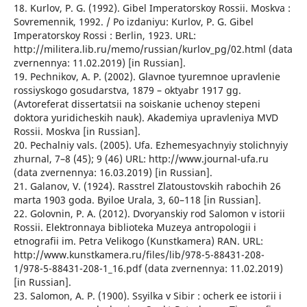
18. Kurlov, P. G. (1992). Gibel Imperatorskoy Rossii. Moskva :
Sovremennik, 1992. / Po izdaniyu: Kurlov, P. G. Gibel
Imperatorskoy Rossi : Berlin, 1923. URL:
http://militera.lib.ru/memo/russian/kurlov_pg/02.html (data
zvernennya: 11.02.2019) [in Russian].
19. Pechnikov, A. P. (2002). Glavnoe tyuremnoe upravlenie
rossiyskogo gosudarstva, 1879 – oktyabr 1917 gg.
(Avtoreferat dissertatsii na soiskanie uchenoy stepeni
doktora yuridicheskih nauk). Akademiya upravleniya MVD
Rossii. Moskva [in Russian].
20. Pechalniy vals. (2005). Ufa. Ezhemesyachnyiy stolichnyiy
zhurnal, 7–8 (45); 9 (46) URL: http://www.journal-ufa.ru
(data zvernennya: 16.03.2019) [in Russian].
21. Galanov, V. (1924). Rasstrel Zlatoustovskih rabochih 26
marta 1903 goda. Byiloe Urala, 3, 60–118 [in Russian].
22. Golovnin, P. A. (2012). Dvoryanskiy rod Salomon v istorii
Rossii. Elektronnaya biblioteka Muzeya antropologii i
etnografii im. Petra Velikogo (Kunstkamera) RAN. URL:
http://www.kunstkamera.ru/files/lib/978-5-88431-208-
1/978-5-88431-208-1_16.pdf (data zvernennya: 11.02.2019)
[in Russian].
23. Salomon, A. P. (1900). Ssyilka v Sibir : ocherk ee istorii i