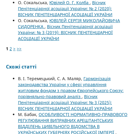
О. Сокальська,
Ювілей О. Г. Колба
,
Вісник
Пенітенціарної асоціації України: № 2 (2020):
ВІСНИК ПЕНІТЕНЦІАРНОЇ АСОЦІАЦІЇ УКРАЇНИ
О. Сокальська,
ЮВІЛЕЙ СЕРГІЯ МИКОЛАЙОВИЧА
СИДОРЕНКА
,
Вісник Пенітенціарної асоціації
України: № 3 (2019): ВІСНИК ПЕНІТЕНЦІАРНОЇ
АСОЦІАЦІЇ УКРАЇНИ
1
2
>
>>
Схожі статті
В. І. Теремецький, С. А. Маляр,
Гармонізація
законодавства України у сфері управління
житловим фондом з правом Європейського Союзу:
порівняльно-правовий аналіз
,
Вісник
Пенітенціарної асоціації України: № 3 (2025):
ВІСНИК ПЕНІТЕНЦІАРНОЇ АСОЦІАЦІЇ УКРАЇНИ
М. Бабак,
ОСОБЛИВОСТІ НОРМАТИВНО-ПРАВОВОГО
РЕГУЛЮВАННЯ ВИПРАВНИХ АРЕШТАНТСЬКИХ
ВІДДІЛЕНЬ ЦИВІЛЬНОГО ВІДОМСТВА В
УКРАЇНСЬКИХ ГУБЕРНІЯХ РОСІЙСЬКОЇ ІМПЕРІЇ
,