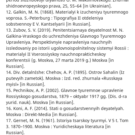
shidnoevropeyskogo prava, 25, 55–64 [in Ukrainian].
12. Galkin, M. N. (1868). Materialyi k izucheniyu tyuremnogo
voprosa. S.-Peterburg : Tipografiya II otdeleniya
sobstvennoy E V. Kantselyarii [in Russian].
13. Zubov, S. V. (2019). Penitentsiarnaya deyatelnost M. N.
Galkina-Vraskogo do uchrezhdeniya Glavnogo Tyuremnogo
Upravleniya. Perspektivnyie napravleniya nauchnyih
issledovaniy po istorii ugolovnoispolnitelnoy sistemyi Rossii :
materialyi II Vserossiyskoy nauchnoprakticheskoy
konferentsii (g. Moskva, 27 marta 2019 g.) Moskva [in
Russian].
14. Div. detalnIshe: Chehov, A. P. (1895). Ostrov Sahalin (Iz
putevyih zametok). Moskva : Izd. red. zhurnala «Russkaya
myisl» [in Russian].
15. Pechnikov, A. P. (2002). Glavnoe tyuremnoe upravlenie
Rossiyskogo gosudarstva, 1879 – oktyabr 1917 gg. (Dis. d-ra
yurid. nauk). Moskva [in Russian].
16. Koni, A. F. (2014). Stati o gosudarstvennyih deyatelyah.
Moskva : Direkt-Media [in Russian].
17. Gernet, M. N. (1961). Istoriya tsarskoy tyurmyi. V 5 t. Tom
3. 1870–1900. Moskva : Yuridicheskaya literatura [in
Russian].