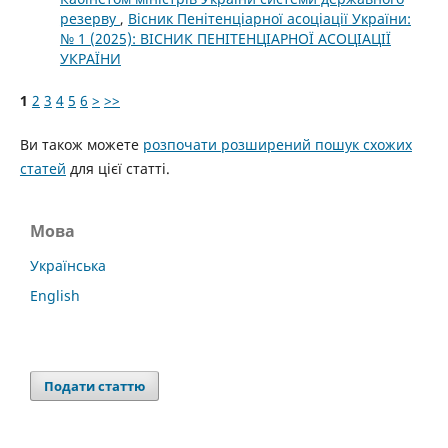
резерву
,
Вісник Пенітенціарної асоціації України:
№ 1 (2025): ВІСНИК ПЕНІТЕНЦІАРНОЇ АСОЦІАЦІЇ
УКРАЇНИ
1
2
3
4
5
6
>
>>
Ви також можете
розпочати розширений пошук схожих
статей
для цієї статті.
Мова
Українська
English
Подати статтю