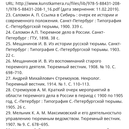
URL: http://www.kunstkamera.ru/files/lib/978-5-88431-208-
1/978-5-88431-208-1_16.pdf (дата звернення: 11.02.2019).
23. Саломон А. П. Ссылка в Сибирь : очерк ее истории и
современного положения. Санкт-Петербург : Типография
С.-Петербургской тюрьмы, 1900. 339 с.
24. Саломон А.П. Тюремное дело в России. Санкт-
Петербург : ГТУ, 1898. 38 с.
25. Мещанинов И. В. Из истории русской тюрьмы. Санкт-
Петербург : Типография С.-Петербургской тюрьмы. 1903.
22 с.
26. Мещанинов И. В. Из воспоминаний старого
тюремного деятеля. Тюремный вестник. 1908. № 10. С.
698–710.
27. Андрей Михайлович Стремоухов. Некролог.
Тюремный вестник. 1914. № 1. С. 110–113.
28. Стремоухов А. М. Краткий очерк мероприятий в
области тюремного дела в России в период с 1900 по 1905
год. С.-Петербург : Типография С.-Петербургской тюрьмы.
1905. 26 с.
29. Мельник К. А. М. Максимовский и его деятельностьпо
управлению тюремным ведомством. Тюремный вестник.
1907. № 9. С. 678‒695.