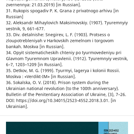
zvernennya: 21.03.2019) [in Russian].
31. Rukopis spogadiv P. K. Grana z privatnogo arhivu [in
Russian]
32. Aleksandr Mihaylovich Maksimovskiy. (1907). Tyuremnyiy
vestnik, 9, 661–677.
33. Div. detalnishe: Snegirev, L. F. (1903). Protsess o
zloupotrebleniyah v Harkovskih zemelnom i torgovom
bankah. Moskva [in Russian].
34. Opyit sistematicheskih chteniy po tyurmovedeniyu pri
Glavnom Tyuremnom Upravlenii. (1912). Tyuremnyiy vestnik,
6–7, 1203–1209 [in Russian].
35. Detkov, M. G. (1999). Tyurmyi, lagerya i kolonii Rossii.
Moskva : «Verdikt-IM» [in Russian].
36. Sokalska, O. V. (2018). Prison system during the
Ukrainian national revolution (to the 100th anniversary).
Bulletin of the Penitentiary Association of Ukraine, (3), 7–26.
DOI: https://doi.org/10.34015/2523-4552.2018.3.01. [in
Ukrainian].