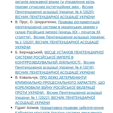
органів державної влади та управління крізь
призму сучасних інституційних змін
,
Вісник
Пенітенціарної асоціації України: № 4 (2020):
ВІСНИК ПЕНІТЕНЦІАРНОЇ АСОЦІАЦІЇ УКРАЇНИ
В. Прус, О. Шкуратенко,
Правова регламентація
пенітенціарної системи в українських землях у
складі Російської імперії (кінець XIX – початок ХХ
століття)
,
Вісник Пенітенціарної асоціації України:
№ 2 (2020): ВІСНИК ПЕНІТЕНЦІАРНОЇ АСОЦІАЦІЇ
УКРАЇНИ
Б. Бернадський,
МІСЦЕ УСТАНОВ ПЕНІТЕНЦІАРНОЇ
СИСТЕМИ РОСІЙСЬКОЇ ІМПЕРІЇ В
КОНТРРОЗВІДУВАЛЬНІЙ ДІЯЛЬНОСТІ
,
Вісник
Пенітенціарної асоціації України: № 4 (2018):
ВІСНИК ПЕНІТЕНЦІАРНОЇ АСОЦІАЦІЇ УКРАЇНИ
В. Ковальчук,
ПРО ДЕЯКІ ДЕТЕРМІНАНТИ
КРИМІНАЛЬНО-ПРОЦЕСУАЛЬНОГО ХАРАКТЕРУ, ЩО
КОРЕЛЮВАЛИ ВІЙНУ РОСІЙСЬКОЇ ФЕДЕРАЦІЇ
ПРОТИ УКРАЇНИ
,
Вісник Пенітенціарної асоціації
України: № 1 (2022): ВІСНИК ПЕНІТЕНЦІАРНОЇ
АСОЦІАЦІЇ УКРАЇНИ
Гідаят Азімов,
Нормативно-правове забезпечення
Кабінетом міністрів України системи державного