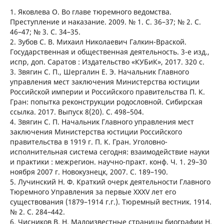
1. Яковлева О. Во главе тюремного ведомства.
Преступление и наказание. 2009. № 1. С. 36–37; № 2. С.
46–47; № 3. С. 34–35.
2. Зубов С. В. Михаил Николаевич Галкин-Враской.
Государственная и общественная деятельность. 3-е изд.,
испр, доп. Саратов : Издательство «КУБиК», 2017. 320 с.
3. Звягин С. П., Шергалин Е. Э. Начальник Главного
управления мест заключения Министерства юстиции
Российской империи и Российского правительства П. К.
Гран: попытка реконструкции родословной. Сибирская
ссылка. 2017. Выпуск 8(20). С. 498–504.
4. Звягин С. П. Начальник Главного управления мест
заключения Министерства юстиции Российского
правительства в 1919 г. П. К. Гран. Уголовно-
исполнительная система сегодня: взаимодействие науки
и практики : межрегион. научно-практ. конф. Ч. 1. 29–30
ноября 2007 г. Новокузнецк, 2007. С. 189–190.
5. Лучинский Н. Ф. Краткий очерк деятельности Главного
Тюремного Управления за первые XXXV лет его
существования (1879–1914 г.г.). Тюремный вестник. 1914.
№ 2. С. 284–442.
6. Чисников В. Н. Малоизвестные страницы биографии Н.