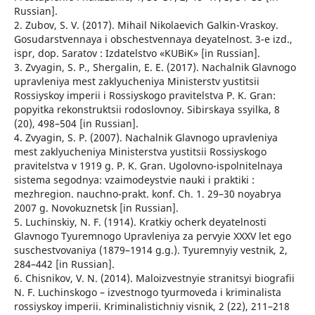
Russian].
2. Zubov, S. V. (2017). Mihail Nikolaevich Galkin-Vraskoy.
Gosudarstvennaya i obschestvennaya deyatelnost. 3-e izd.,
ispr, dop. Saratov : Izdatelstvo «KUBiK» [in Russian].
3. Zvyagin, S. P., Shergalin, E. E. (2017). Nachalnik Glavnogo
upravleniya mest zaklyucheniya Ministerstv yustitsii
Rossiyskoy imperii i Rossiyskogo pravitelstva P. K. Gran:
popyitka rekonstruktsii rodoslovnoy. Sibirskaya ssyilka, 8
(20), 498–504 [in Russian].
4. Zvyagin, S. P. (2007). Nachalnik Glavnogo upravleniya
mest zaklyucheniya Ministerstva yustitsii Rossiyskogo
pravitelstva v 1919 g. P. K. Gran. Ugolovno-ispolnitelnaya
sistema segodnya: vzaimodeystvie nauki i praktiki :
mezhregion. nauchno-prakt. konf. Ch. 1. 29–30 noyabrya
2007 g. Novokuznetsk [in Russian].
5. Luchinskiy, N. F. (1914). Kratkiy ocherk deyatelnosti
Glavnogo Tyuremnogo Upravleniya za pervyie XXXV let ego
suschestvovaniya (1879–1914 g.g.). Tyuremnyiy vestnik, 2,
284–442 [in Russian].
6. Chisnikov, V. N. (2014). Maloizvestnyie stranitsyi biografii
N. F. Luchinskogo – izvestnogo tyurmoveda i kriminalista
rossiyskoy imperii. Kriminalistichniy visnik, 2 (22), 211–218