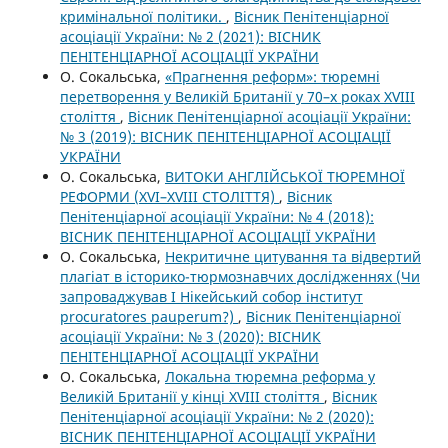
кримінальної політики.
,
Вісник Пенітенціарної
асоціації України: № 2 (2021): ВІСНИК
ПЕНІТЕНЦІАРНОЇ АСОЦІАЦІЇ УКРАЇНИ
О. Сокальська,
«Прагнення реформ»: тюремні
перетворення у Великій Британії у 70–х роках XVIII
століття
,
Вісник Пенітенціарної асоціації України:
№ 3 (2019): ВІСНИК ПЕНІТЕНЦІАРНОЇ АСОЦІАЦІЇ
УКРАЇНИ
О. Сокальська,
ВИТОКИ АНГЛІЙСЬКОЇ ТЮРЕМНОЇ
РЕФОРМИ (XVI–XVIII СТОЛІТТЯ)
,
Вісник
Пенітенціарної асоціації України: № 4 (2018):
ВІСНИК ПЕНІТЕНЦІАРНОЇ АСОЦІАЦІЇ УКРАЇНИ
О. Сокальська,
Некритичне цитування та відвертий
плагіат в історико-тюрмознавчих дослідженнях (Чи
запроваджував І Нікейський собор інститут
procuratores pauperum?)
,
Вісник Пенітенціарної
асоціації України: № 3 (2020): ВІСНИК
ПЕНІТЕНЦІАРНОЇ АСОЦІАЦІЇ УКРАЇНИ
О. Сокальська,
Локальна тюремна реформа у
Великій Британії у кінці XVIII століття
,
Вісник
Пенітенціарної асоціації України: № 2 (2020):
ВІСНИК ПЕНІТЕНЦІАРНОЇ АСОЦІАЦІЇ УКРАЇНИ