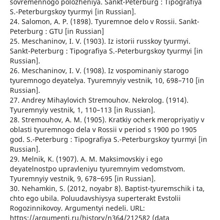
sovremennogo polozheniya. Sankt-Peterburg : Tipografiya
S.-Peterburgskoy tyurmyi [in Russian].
24. Salomon, A. P. (1898). Tyuremnoe delo v Rossii. Sankt-
Peterburg : GTU [in Russian]
25. Meschaninov, I. V. (1903). Iz istorii russkoy tyurmyi.
Sankt-Peterburg : Tipografiya S.-Peterburgskoy tyurmyi [in
Russian].
26. Meschaninov, I. V. (1908). Iz vospominaniy starogo
tyuremnogo deyatelya. Tyuremnyiy vestnik, 10, 698–710 [in
Russian].
27. Andrey Mihaylovich Stremouhov. Nekrolog. (1914).
Tyuremnyiy vestnik, 1, 110–113 [in Russian].
28. Stremouhov, A. M. (1905). Kratkiy ocherk meropriyatiy v
oblasti tyuremnogo dela v Rossii v period s 1900 po 1905
god. S.-Peterburg : Tipografiya S.-Peterburgskoy tyurmyi [in
Russian].
29. Melnik, K. (1907). A. M. Maksimovskiy i ego
deyatelnostpo upravleniyu tyuremnyim vedomstvom.
Tyuremnyiy vestnik, 9, 678‒695 [in Russian].
30. Nehamkin, S. (2012, noyabr 8). Baptist-tyuremschik i ta,
chto ego ubila. Poluudavshiysya superterakt Evstolii
Rogozinnikovoy. Argumentyi nedeli. URL:
https://argumenti.ru/history/n364/212582 (data