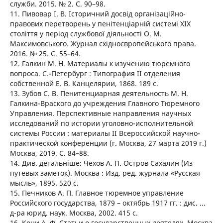
служби. 2015. № 2. С. 90–98.
11. Пивовар І. В. Історичний досвід організаційно-
правових перетворень у пенітенціарній системі ХІХ
століття у період службової діяльності О. М.
Максимовського. Журнал східноєвропейського права.
2016. № 25. С. 55–64.
12. Галкин М. Н. Материалы к изучению тюремного
вопроса. С.-Петербург : Типография II отделения
собственной Е. В. Канцелярии, 1868. 189 с.
13. Зубов С. В. Пенитенциарная деятельность М. Н.
Галкина-Враского до учреждения Главного Тюремного
Управления. Перспективные направления научных
исследований по истории уголовно-исполнительной
системы России : материалы II Всероссийской научно-
практической конференции (г. Москва, 27 марта 2019 г.)
Москва, 2019. С. 84–88.
14. Див. детальніше: Чехов А. П. Остров Сахалин (Из
путевых заметок). Москва : Изд. ред. журнала «Русская
мысль», 1895. 520 с.
15. Печников А. П. Главное тюремное управление
Российского государства, 1879 – октябрь 1917 гг. : дис. ...
д-ра юрид. наук. Москва, 2002. 415 c.
16. Кони А. Ф. Статьи о государственных деятелях. Москва