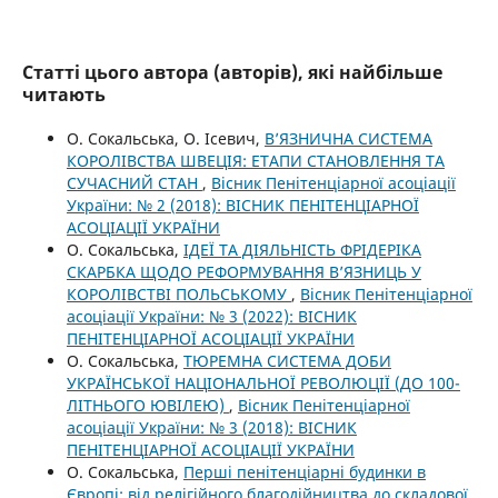
Статті цього автора (авторів), які найбільше
читають
О. Сокальська, О. Ісевич,
В’ЯЗНИЧНА СИСТЕМА
КОРОЛІВСТВА ШВЕЦІЯ: ЕТАПИ СТАНОВЛЕННЯ ТА
СУЧАСНИЙ СТАН
,
Вісник Пенітенціарної асоціації
України: № 2 (2018): ВІСНИК ПЕНІТЕНЦІАРНОЇ
АСОЦІАЦІЇ УКРАЇНИ
О. Сокальська,
ІДЕЇ ТА ДІЯЛЬНІСТЬ ФРІДЕРІКА
СКАРБКА ЩОДО РЕФОРМУВАННЯ В’ЯЗНИЦЬ У
КОРОЛІВСТВІ ПОЛЬСЬКОМУ
,
Вісник Пенітенціарної
асоціації України: № 3 (2022): ВІСНИК
ПЕНІТЕНЦІАРНОЇ АСОЦІАЦІЇ УКРАЇНИ
О. Сокальська,
ТЮРЕМНА СИСТЕМА ДОБИ
УКРАЇНСЬКОЇ НАЦІОНАЛЬНОЇ РЕВОЛЮЦІЇ (ДО 100-
ЛІТНЬОГО ЮВІЛЕЮ)
,
Вісник Пенітенціарної
асоціації України: № 3 (2018): ВІСНИК
ПЕНІТЕНЦІАРНОЇ АСОЦІАЦІЇ УКРАЇНИ
О. Сокальська,
Перші пенітенціарні будинки в
Європі: від релігійного благодійництва до складової