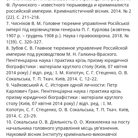
Ф. Лучинского – известного тюрьмоведа и криминалиста
российской империи. Криміналістичний вісник. 2014. № 2
(22). С. 211–218.
7. Чисніков В. М. Головне тюремне управління Російської
імперії під керівництвом генерала П. Г. Курлова (жовтень
1907 р. – грудень 1908 р.). Наука і правоохорона. 2018. №
1(39). С. 320–327.
8. Зубов С. В. Главное тюремное управление Российской
империи под руководством М. Н. Галкина-Враского.
Пенітенціарна наука і практика крізь призму юридичної
біографістики : матеріали круглого столу (Київ, 07 квітня
2014 року) / відп. ред.: І. М. Копотун, С. Г. Стеценко, О. В.
Сокальська, Т. П. Ткач. Київ, 2014. С. 12–22.
9. Чайковський А. С. История одной личности: Петр
Карлович Гран. Пенітенціарна наука і практика крізь
призму юридичної біографістики : матеріали круглого
столу (Київ, 07 квітня 2014 року) / відп. ред. : І. М.
Копотун, С. Г. Стеценко, О. В. Сокальська, Т. П. Ткач. Київ,
2014. С. 23–29.
10. Сокальська О. В. Діяльність О. О. Жижиленка на посту
начальника головного управління місць ув’язнення.
Науковий вісник Інституту кримінально-виконавчої