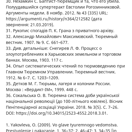
30. Нехамкин С. Баптист-тюремщик и та, что его убила.
Полуудавшийся супертеракт Евстолии Рогозинниковой.
Аргументы недели. 8 ноябр. 2012. № 43 (335) URL:
https://argumenti.ru/history/n364/212582 (дата
звернення: 21.03.2019).
31. Рукопис спогадів П. К. Грана з приватного архіву.
32. Александр Михайлович Максимовский. Тюремный
вестник. 1907. № 9. С. 661–677.
33. Див. детальніше: Снегирев Л. Ф. Процесс о
злоупотреблениях в Харьковских земельном и торговом
банках. Москва, 1903. 117 с.
34. Опыт систематических чтений по тюрмоведению при
Главном Тюремном Управлении. Тюремный вестник.
1912. № 6–7. С. 1203–1209.
35. Детков М. Г. Тюрьмы, лагеря и колонии России.
Москва : «Вердикт-IM», 1999. 448 с.
36. Сокальська О. В. Тюремна система доби української
національної революції (до 100-літнього ювілею). Вісник
Пенітенціарної асоціації України. 2018. № 3(5). С. 7–26.
DOI: https://doi.org/10.34015/2523-4552.2018.3.01.
1. Yakovleva, O. (2009). Vo glave tyuremnogo vedomstva.
Prestuplenie i nakazanie, 1, 36–37; 2, 46–47; 3, 34–35 [in