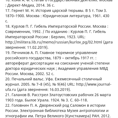
: Директ-Медиа, 2014. 36 с.
17. Гернет М. Н. История царской тюрьмы. В 5 т. Том 3.
1870–1900. Москва : Юридическая литература, 1961. 430
с.
18. Курлов П. Г. Гибель Императорской России. Москва :
Современник, 1992. / По изданию : Курлов П. Г. Гибель
Императорской России : Берлин, 1923. URL:
http://militera.lib.ru/memo/russian/kurlov_pg/02.html (дата
звернення: 11.02.2019).
19. Печников А. П. Главное тюремное управление
российского государства, 1879 – октябрь 1917 гг. :
автореферат диссертации на соискание ученой степени
доктора юридических наук ; Академия управления МВД
России. Москва, 2002. 52 с.
20. Печальний вальс. Уфа. Ежемесячный столичный
журнал. 2005. № 7–8 (45), № 9(46) URL: http://www.journal-
ufa.ru (дата звернення: 16.03.2019).
21. Галанов В. Расстрел Златоустовских рабочих 26 марта
1903 года. Былое Урала. 1924. № 3. С. 60–118.
22. Головнин П. А. Дворянский род Саломон в истории
России. Электронная библиотека Музея антропологии и
этнографии им. Петра Великого (Кунсткамера) РАН. 2012.