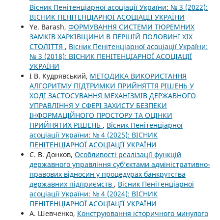
Вісник Пенітенціарної асоціації України: № 3 (2022):
ВІСНИК ПЕНІТЕНЦІАРНОЇ АСОЦІАЦІЇ УКРАЇНИ
Ye. Barash,
ФОРМУВАННЯ СИСТЕМИ ТЮРЕМНИХ
ЗАМКІВ ХАРКІВЩИНИ В ПЕРШІЙ ПОЛОВИНІ XIX
СТОЛІТТЯ
,
Вісник Пенітенціарної асоціації України:
№ 3 (2018): ВІСНИК ПЕНІТЕНЦІАРНОЇ АСОЦІАЦІЇ
УКРАЇНИ
І В. Кудрявський,
МЕТОДИКА ВИКОРИСТАННЯ
АЛГОРИТМУ ПІДТРИМКИ ПРИЙНЯТТЯ РІШЕНЬ У
ХОДІ ЗАСТОСУВАННЯ МЕХАНІЗМІВ ДЕРЖАВНОГО
УПРАВЛІННЯ У СФЕРІ ЗАХИСТУ БЕЗПЕКИ
ІНФОРМАЦІЙНОГО ПРОСТОРУ ТА ОЦІНКИ
ПРИЙНЯТИХ РІШЕНЬ
,
Вісник Пенітенціарної
асоціації України: № 4 (2025): ВІСНИК
ПЕНІТЕНЦІАРНОЇ АСОЦІАЦІЇ УКРАЇНИ
С. В. Донков,
Особливості реалізації функцій
державного управління суб’єктами адміністративно-
правових відносин у процедурах банкрутства
державних підприємств
,
Вісник Пенітенціарної
асоціації України: № 4 (2024): ВІСНИК
ПЕНІТЕНЦІАРНОЇ АСОЦІАЦІЇ УКРАЇНИ
А. Шевченко,
Конструювання історичного минулого