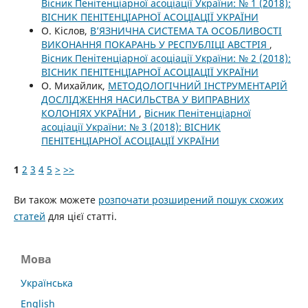
Вісник Пенітенціарної асоціації України: № 1 (2018):
ВІСНИК ПЕНІТЕНЦІАРНОЇ АСОЦІАЦІЇ УКРАЇНИ
О. Кіслов,
В’ЯЗНИЧНА СИСТЕМА ТА ОСОБЛИВОСТІ
ВИКОНАННЯ ПОКАРАНЬ У РЕСПУБЛІЦІ АВСТРІЯ
,
Вісник Пенітенціарної асоціації України: № 2 (2018):
ВІСНИК ПЕНІТЕНЦІАРНОЇ АСОЦІАЦІЇ УКРАЇНИ
О. Михайлик,
МЕТОДОЛОГІЧНИЙ ІНСТРУМЕНТАРІЙ
ДОСЛІДЖЕННЯ НАСИЛЬСТВА У ВИПРАВНИХ
КОЛОНІЯХ УКРАЇНИ
,
Вісник Пенітенціарної
асоціації України: № 3 (2018): ВІСНИК
ПЕНІТЕНЦІАРНОЇ АСОЦІАЦІЇ УКРАЇНИ
1
2
3
4
5
>
>>
Ви також можете
розпочати розширений пошук схожих
статей
для цієї статті.
Мова
Українська
English