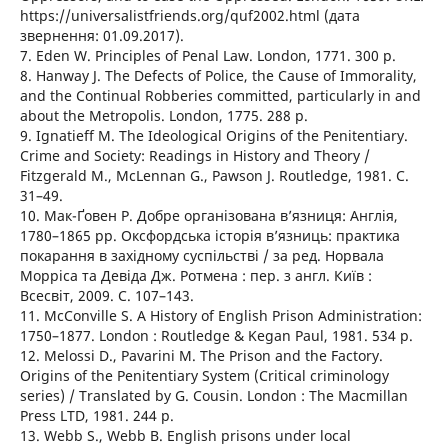
https://universalistfriends.org/quf2002.html (дата
звернення: 01.09.2017).
7. Eden W. Principles of Penal Law. London, 1771. 300 p.
8. Hanway J. The Defects of Police, the Cause of Immorality,
and the Continual Robberies committed, particularly in and
about the Metropolis. London, 1775. 288 p.
9. Ignatieff M. The Ideological Origins of the Penitentiary.
Crime and Society: Readings in History and Theory /
Fitzgerald M., McLennan G., Pawson J. Routledge, 1981. С.
31–49.
10. Мак-Ґовен Р. Добре організована в’язниця: Англія,
1780–1865 рр. Оксфордська історія в’язниць: практика
покарання в західному суспільстві / за ред. Норвала
Морріса та Девіда Дж. Ротмена : пер. з англ. Київ :
Всесвіт, 2009. С. 107–143.
11. McConville S. A History of English Prison Administration:
1750–1877. London : Routledge & Kegan Paul, 1981. 534 p.
12. Melossi D., Pavarini M. The Prison and the Factory.
Origins of the Penitentiary System (Critical criminology
series) / Translated by G. Cousin. London : The Macmillan
Press LTD, 1981. 244 p.
13. Webb S., Webb B. English prisons under local