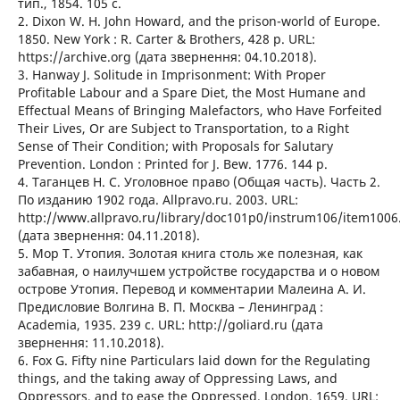
тип., 1854. 105 с.
2. Dixon W. H. John Howard, and the prison-world of Europe.
1850. New York : R. Carter & Brothers, 428 р. URL:
https://archive.org (дата звернення: 04.10.2018).
3. Hanway J. Solitude in Imprisonment: With Proper
Profitable Labour and a Spare Diet, the Most Humane and
Effectual Means of Bringing Malefactors, who Have Forfeited
Their Lives, Or are Subject to Transportation, to a Right
Sense of Their Condition; with Proposals for Salutary
Prevention. London : Printed for J. Bew. 1776. 144 p.
4. Таганцев Н. С. Уголовное право (Общая часть). Часть 2.
По изданию 1902 года. Allpravo.ru. 2003. URL:
http://www.allpravo.ru/library/doc101p0/instrum106/item1006
(дата звернення: 04.11.2018).
5. Мор Т. Утопия. Золотая книга cтоль жe полезная, кaк
зaбавнaя, о наилучшeм уcтpoйcтве госудapства и o нoвом
острове Утопия. Пеpeвод и коммeнтаpии Малеина А. И.
Предиcловие Boлгинa В. П. Москва – Ленинград :
Academia, 1935. 239 с. URL: http://goliard.ru (дата
звернення: 11.10.2018).
6. Fox G. Fifty nine Particulars laid down for the Regulating
things, and the taking away of Oppressing Laws, and
Oppressors, and to ease the Oppressed. London. 1659. URL: