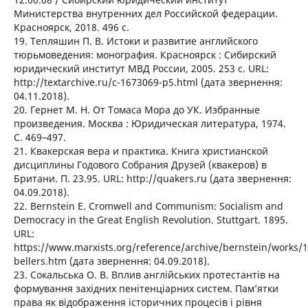
Министерства внутренних дел Российской федерации.
Красноярск, 2018. 496 с.
19. Тепляшин П. В. Истоки и развитие английского
тюрьмоведения: монография. Красноярск : Сибирский
юридический институт МВД России, 2005. 253 с. URL:
http://textarchive.ru/c-1673069-p5.html (дата звернення:
04.11.2018).
20. Гернет М. Н. От Томаса Мора до УК. Избранные
произведения. Москва : Юридическая литература, 1974.
С. 469–497.
21. Квакерская вера и практика. Книга христианской
дисциплины Годового Собрания Друзей (квакеров) в
Британи. П. 23.95. URL: http://quakers.ru (дата звернення:
04.09.2018).
22. Bernstein E. Cromwell and Communism: Socialism and
Democracy in the Great English Revolution. Stuttgart. 1895.
URL:
https://www.marxists.org/reference/archive/bernstein/works/
bellers.htm (дата звернення: 04.09.2018).
23. Сокальська О. В. Вплив англійських протестантів на
формування західних пенітенціарних систем. Пам’ятки
права як відображення історичних процесів і рівня