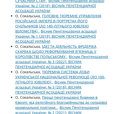
СУЧАСНИЙ СТАН
,
Вісник Пенітенціарної асоціації
України: № 2 (2018): ВІСНИК ПЕНІТЕНЦІАРНОЇ
АСОЦІАЦІЇ УКРАЇНИ
О. Сокальська,
ГОЛОВНЕ ТЮРЕМНЕ УПРАВЛІННЯ
РОСІЙСЬКОЇ ІМПЕРІЇ В ПОРТРЕТАХ ЙОГО
ОЧІЛЬНИКІВ (ДО 140-ЛІТНЬОГО ЮВІЛЕЮ
ВІДОМСТВА)
,
Вісник Пенітенціарної асоціації
України: № 1 (2019): ВІСНИК ПЕНІТЕНЦІАРНОЇ
АСОЦІАЦІЇ УКРАЇНИ
О. Сокальська,
ІДЕЇ ТА ДІЯЛЬНІСТЬ ФРІДЕРІКА
СКАРБКА ЩОДО РЕФОРМУВАННЯ В’ЯЗНИЦЬ У
КОРОЛІВСТВІ ПОЛЬСЬКОМУ
,
Вісник Пенітенціарної
асоціації України: № 3 (2022): ВІСНИК
ПЕНІТЕНЦІАРНОЇ АСОЦІАЦІЇ УКРАЇНИ
О. Сокальська,
ТЮРЕМНА СИСТЕМА ДОБИ
УКРАЇНСЬКОЇ НАЦІОНАЛЬНОЇ РЕВОЛЮЦІЇ (ДО 100-
ЛІТНЬОГО ЮВІЛЕЮ)
,
Вісник Пенітенціарної
асоціації України: № 3 (2018): ВІСНИК
ПЕНІТЕНЦІАРНОЇ АСОЦІАЦІЇ УКРАЇНИ
О. Сокальська,
Перші пенітенціарні будинки в
Європі: від релігійного благодійництва до складової
кримінальної політики.
,
Вісник Пенітенціарної
асоціації України: № 2 (2021): ВІСНИК