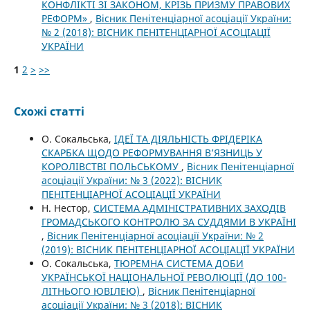
КОНФЛІКТІ ЗІ ЗАКОНОМ, КРІЗЬ ПРИЗМУ ПРАВОВИХ
РЕФОРМ»
,
Вісник Пенітенціарної асоціації України:
№ 2 (2018): ВІСНИК ПЕНІТЕНЦІАРНОЇ АСОЦІАЦІЇ
УКРАЇНИ
1
2
>
>>
Схожі статті
О. Сокальська,
ІДЕЇ ТА ДІЯЛЬНІСТЬ ФРІДЕРІКА
СКАРБКА ЩОДО РЕФОРМУВАННЯ В’ЯЗНИЦЬ У
КОРОЛІВСТВІ ПОЛЬСЬКОМУ
,
Вісник Пенітенціарної
асоціації України: № 3 (2022): ВІСНИК
ПЕНІТЕНЦІАРНОЇ АСОЦІАЦІЇ УКРАЇНИ
Н. Нестор,
СИСТЕМА АДМІНІСТРАТИВНИХ ЗАХОДІВ
ГРОМАДСЬКОГО КОНТРОЛЮ ЗА СУДДЯМИ В УКРАЇНІ
,
Вісник Пенітенціарної асоціації України: № 2
(2019): ВІСНИК ПЕНІТЕНЦІАРНОЇ АСОЦІАЦІЇ УКРАЇНИ
О. Сокальська,
ТЮРЕМНА СИСТЕМА ДОБИ
УКРАЇНСЬКОЇ НАЦІОНАЛЬНОЇ РЕВОЛЮЦІЇ (ДО 100-
ЛІТНЬОГО ЮВІЛЕЮ)
,
Вісник Пенітенціарної
асоціації України: № 3 (2018): ВІСНИК