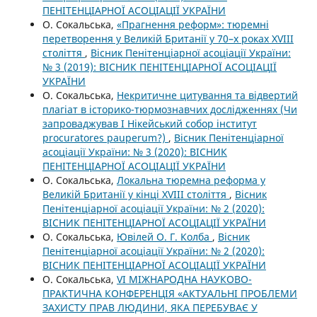
ПЕНІТЕНЦІАРНОЇ АСОЦІАЦІЇ УКРАЇНИ
О. Сокальська,
«Прагнення реформ»: тюремні
перетворення у Великій Британії у 70–х роках XVIII
століття
,
Вісник Пенітенціарної асоціації України:
№ 3 (2019): ВІСНИК ПЕНІТЕНЦІАРНОЇ АСОЦІАЦІЇ
УКРАЇНИ
О. Сокальська,
Некритичне цитування та відвертий
плагіат в історико-тюрмознавчих дослідженнях (Чи
запроваджував І Нікейський собор інститут
procuratores pauperum?)
,
Вісник Пенітенціарної
асоціації України: № 3 (2020): ВІСНИК
ПЕНІТЕНЦІАРНОЇ АСОЦІАЦІЇ УКРАЇНИ
О. Сокальська,
Локальна тюремна реформа у
Великій Британії у кінці XVIII століття
,
Вісник
Пенітенціарної асоціації України: № 2 (2020):
ВІСНИК ПЕНІТЕНЦІАРНОЇ АСОЦІАЦІЇ УКРАЇНИ
О. Сокальська,
Ювілей О. Г. Колба
,
Вісник
Пенітенціарної асоціації України: № 2 (2020):
ВІСНИК ПЕНІТЕНЦІАРНОЇ АСОЦІАЦІЇ УКРАЇНИ
О. Сокальська,
VІ МІЖНАРОДНА НАУКОВО-
ПРАКТИЧНА КОНФЕРЕНЦІЯ «АКТУАЛЬНІ ПРОБЛЕМИ
ЗАХИСТУ ПРАВ ЛЮДИНИ, ЯКА ПЕРЕБУВАЄ У