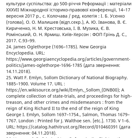
культури суспільства: до 500-річчя Реформації : матеріали
XXХVІI Міжнародної історико-правової конференції, 14–17
вересня 2017 р., с. Колочава / ред. колегія : І. Б. Усенко
(голова), О. О. Малишев (відп.секр.), А. Ю. Іванова, В. Є.
Кириченко, Н. М. Крестовська, І. В. Музика, Є. В.
Ромінський, О. Н. Ярмиш. Київ–Херсон : ФОП Грінь Д. С.,
2017. С.93–99.
24. James Oglethorpe (1696–1785). New Georgia
Encyclopedia. URL:
https://www.georgiaencyclopedia.org/articles/government-
politics/james-oglethorpe-1696-1785 (дата звернення:
14.11.2018).
25. Watt F. Emlyn, Sollom Dictionary of National Biography.
1885–1900. Volume 17. URL :
https://en.wikisource.org/wiki/Emlyn,_Sollom_(DNB00); A
complete collection of state-trials, and proceedings for high-
treason, and other crimes and misdemeanors : from the
reign of King Richard II to the end of the reign of King
George I. Emlyn, Sollom 1697–1754., Salmon, Thomas 1679–
1767. London : Printed for J. Walthoe sen. [etc.]. 1730. V 1–6.
URL: https://catalog.hathitrust.org/Record/010460391 (дата
звернення: 04.11.2018).