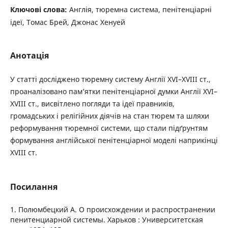
Ключові слова:
Англія, тюремна система, пенітенціарні
ідеї, Томас Брей, Джонас Хенуей
Анотація
У статті досліджено тюремну систему Англії XVI–XVIII ст.,
проаналізовано пам’ятки пенітенціарної думки Англії XVI–
XVIII ст., висвітлено погляди та ідеї правників,
громадських і релігійних діячів на стан тюрем та шляхи
реформування тюремної системи, що стали підґрунтям
формування англійської пенітенціарної моделі наприкінці
XVIII ст.
Посилання
1. Полюмбецкий А. О происхождении и распространении
пенитенциарной системы. Харьков : Университетская