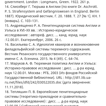
government. London : Longmans, Green. 1922. 261 p.
14. Слиозберг Г. Тюрьма в Англии (по книге Dr. Aschrott.
P. S. Strafensystem and Gefängniswesen in England. Berlin
1887). Юридический вестник. Г. 20. 1888. Т. 27 [№ 1]. КН. 1
(январь). С. 103–131.
15. Андреященко Р. А. Пенитенциарная система Англии и
Уэльса в XVI–XX вв. : Историко-юридическое
исследование : автореф. дисс. … канд. юрид. наук
:12.00.01. Екатеринбург, 2006. 26 с.
16. Васильева С. А. Идеология квакеров и возникновение
филадельфийской системы тюремного содержания.
Вестник Рязанского государственного университета
имени С. А. Есенина. 2015. № 4 (49). С. 64–74.
17. Маруков А. Ф. Тюремная политика Англии и Уэльса:
Историко-правовое исследование : дисс. ... д-ра юрид.
наук 12.00.01. Москва : РГБ, 2003 (Из фондов Российской
Государственной библиотеки). URL : http://dl1.lib.ua-
ru.net/files/dfd/242/030522035.doc (дата звернення:
11.11.2018).
18. Тепляшин П. В. Европейские пенитенциарные
системы (теоретико-прикладное и сравнительно-
правовое исследование) : дисс. ... д-ра юрид. наук
12.00.08 / Сибирский юридический институт