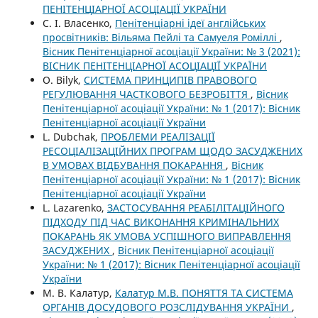
ПЕНІТЕНЦІАРНОЇ АСОЦІАЦІЇ УКРАЇНИ
С. І. Власенко,
Пенітенціарні ідеї англійських
просвітників: Вільяма Пейлі та Самуеля Роміллі
,
Вісник Пенітенціарної асоціації України: № 3 (2021):
ВІСНИК ПЕНІТЕНЦІАРНОЇ АСОЦІАЦІЇ УКРАЇНИ
O. Bilyk,
СИСТЕМА ПРИНЦИПІВ ПРАВОВОГО
РЕГУЛЮВАННЯ ЧАСТКОВОГО БЕЗРОБІТТЯ
,
Вісник
Пенітенціарної асоціації України: № 1 (2017): Вісник
Пенітенціарної асоціації України
L. Dubchak,
ПРОБЛЕМИ РЕАЛІЗАЦІЇ
РЕСОЦІАЛІЗАЦІЙНИХ ПРОГРАМ ЩОДО ЗАСУДЖЕНИХ
В УМОВАХ ВІДБУВАННЯ ПОКАРАННЯ
,
Вісник
Пенітенціарної асоціації України: № 1 (2017): Вісник
Пенітенціарної асоціації України
L. Lazarenko,
ЗАСТОСУВАННЯ РЕАБІЛІТАЦІЙНОГО
ПІДХОДУ ПІД ЧАС ВИКОНАННЯ КРИМІНАЛЬНИХ
ПОКАРАНЬ ЯК УМОВА УСПІШНОГО ВИПРАВЛЕННЯ
ЗАСУДЖЕНИХ
,
Вісник Пенітенціарної асоціації
України: № 1 (2017): Вісник Пенітенціарної асоціації
України
М. В. Калатур,
Калатур М.В. ПОНЯТТЯ ТА СИСТЕМА
ОРГАНІВ ДОСУДОВОГО РОЗСЛІДУВАННЯ УКРАЇНИ
,