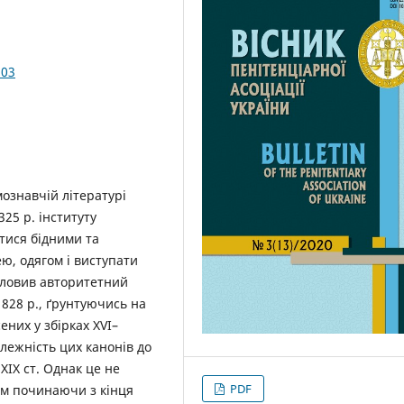
.03
мознавчій літературі
25 р. інституту
атися бідними та
ею, одягом і виступати
словив авторитетний
1828 р., ґрунтуючись на
ених у збірках XVI–
алежність цих канонів до
XIX ст. Однак це не
PDF
ем починаючи з кінця