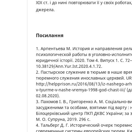
XIX ст. і до нині повторювати її у своїх робота
джерела.
Посилання
1. Арпентьева М. История и направления рел
психологической работы в уголовно-исполнит
юридичної історії. 2020. Том 4. Випуск 1. С. 72–
10.38129/Ann.Yur.Ist.2020.4.1.72.
2. Пастырское служение в тюрьме в наше время
тюремного служения инославных церквей. UR
http://helpprison.ru/2016/08/13/iz-nashego-arh
v-tyurme-v-nashe-vremya-1998-god-chast-iii/ (
02.08.2020).
3. Пахомов І. В., Григоренко А. М. Соціально-в
засудженими та особами, взятими під варту : 
Білоцерківський центр ПКП ДКВС України; за заг
М. О. Супруна, 2019. 296 с.
4. Тальберг Д. Г. Исторический очерк тюрем
современные системы европейских тюрем. Киев