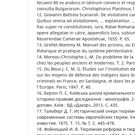
Nicaeni 80 ex arabico in latinum conversi et resp
consulta Bulgarorum. Christophorus Plantinus,15
12. Giovanni Battista Scanaroli. De visitatione ca
Quibus omnia ad visitationem, ... explanantur.
hac super re constitutiones, iura, Rotae Romana
opere allegatae in calce, appendicis loco, subiu
Reuerendae Camerae Apostolicae, 1655. P. 65.
13. Grellet-Wammy M. Manuel des prisons, ou Ex
théorique et pratique du système pénitentiaire. 
14. Moreau-Christophe L.-M. Du problème de la 
chez les peuples anciens et modernes. Т. 2. Paris
15. Du Beux J. C. M. G. Études sur l'institution d
sur les moyens de défense des indigens dans les 
criminels en France, en Sardaigne, et dans les 
l'Europe. Paris, 1847. P. 40.
16. Берзін П. С. Київська школа кримінального
історико-правове дослідження : монографія. 2-
доповн. Київ : ВД «Дакор», 2013. С. 435.
17. Тальберг Д. Г. Исторический очерк тюре
современные системы европейских тюрем. У
известия. 1875. Т. 15. № 7. С. 445–478.
18. Фойницкий И. Я. Тюремная реформа и тю