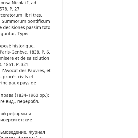
onsa Nicolai I. ad
78. P. 27.
rceratorum libri tres.
 ... Summorum pontificum
e decisiones passim toto
nguntur. Typis
posé historique,
Paris-Genève, 1838. P. 6.
misère et de sa solution
. 1851. P. 321.
e l'Avocat des Pauvres, et
procés civils et
principaux pays de
 права (1834–1960 рр.):
ге вид., переробл. і
мной реформы и
ниверситетские
рьмоведение. Журнал