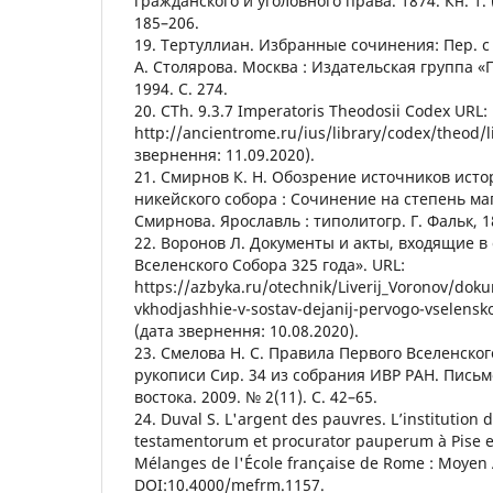
гражданского и уголовного права. 1874. Кн. 1.
185–206.
19. Тертуллиан. Избранные сочинения: Пер. с л
А. Столярова. Москва : Издательская группа «
1994. С. 274.
20. CTh. 9.3.7 Imperatoris Theodosii Codex URL:
http://ancientrome.ru/ius/library/codex/theod/
звернення: 11.09.2020).
21. Смирнов К. Н. Обозрение источников исто
никейского собора : Сочинение на степень ма
Смирнова. Ярославль : типолитогр. Г. Фальк, 188
22. Воронов Л. Документы и акты, входящие в
Вселенского Собора 325 года». URL:
https://azbyka.ru/otechnik/Liverij_Voronov/doku
vkhodjashhie-v-sostav-dejanij-pervogo-vselens
(дата звернення: 10.08.2020).
23. Смелова Н. С. Правила Первого Вселенског
рукописи Сир. 34 из собрания ИВР РАН. Пись
востока. 2009. № 2(11). С. 42–65.
24. Duval S. L'argent des pauvres. L’institution d
testamentorum et procurator pauperum à Pise e
Mélanges de l'École française de Rome : Moyen
DOI:10.4000/mefrm.1157.