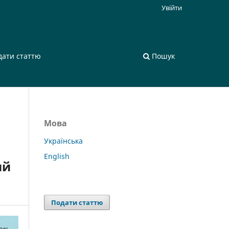
Увійти
дати статтю
Пошук
Мова
Українська
English
ий
Подати статтю