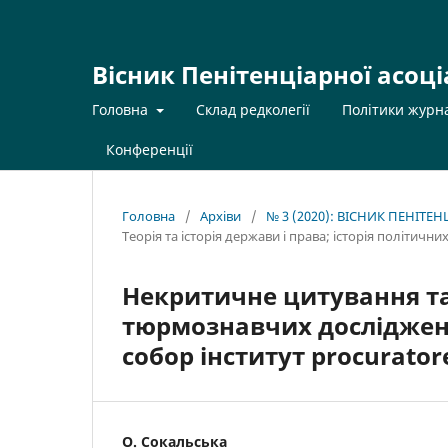
Вісник Пенітенціарної асоці
Головна
Склад редколегії
Політики журн
Конференції
Головна
/
Архіви
/
№ 3 (2020): ВІСНИК ПЕНІТЕ
Теорія та історія держави і права; історія політични
Некритичне цитування та 
тюрмознавчих досліджен
собор інститут procurato
О. Сокальська