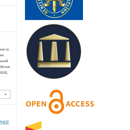
ння та
чих
ський
.
Вісник
2020),
РНОЇ