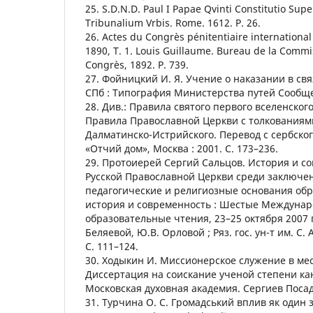
25. S.D.N.D. Paul I Papae Qvinti Constitutio Sup
Tribunalium Vrbis. Rome. 1612. P. 26.
26. Actes du Congrès pénitentiaire international
1890, Т. 1. Louis Guillaume. Bureau de la Commi
Congrès, 1892. P. 739.
27. Фойницкий И. Я. Учение о наказании в св
СПб : Типография Министерства путей Сообщен
28. Див.: Правила святого первого вселенског
Правила Православной Церкви с толкованиям
Далматинско-Истрийского. Перевод с сербског
«Отчий дом», Москва : 2001. С. 173–236.
29. Протоиерей Сергий Сальцов. История и с
Русской Православной Церкви среди заключе
педагогические и религиозные основания обр
история и современность : Шестые Междуна
образовательные чтения, 23–25 октября 2007 го
Беляевой, Ю.В. Орловой ; Ряз. гос. ун-т им. С. 
С. 111–124.
30. Ходыкин И. Миссионерское служение в ме
Диссертация на соискание ученой степени ка
Московская духовная академия. Сергиев Посад,
31. Турчина О. С. Громадський вплив як один 