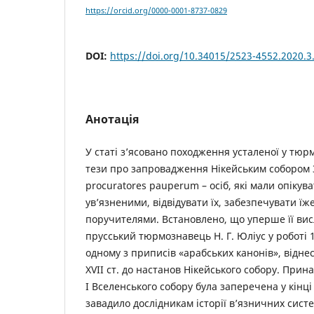
https://orcid.org/0000-0001-8737-0829
DOI:
https://doi.org/10.34015/2523-4552.2020.3
Анотація
У статі з’ясовано походження усталеної у тюр
тези про запровадження Нікейським собором 3
procuratores pauperum – осіб, які мали опікув
ув’язненими, відвідувати їх, забезпечувати їж
поручителями. Встановлено, що уперше її ви
прусський тюрмознавець Н. Г. Юліус у роботі 
одному з приписів «арабських канонів», віднес
XVII ст. до настанов Нікейського собору. Прин
I Вселенського собору була заперечена у кінці 
завадило дослідникам історії в’язничних сист