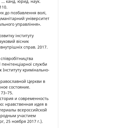
... канд. юрид. наук.
110.
их до позбавлення волі,
 Гуманітарний університет
ального управління».
озвитку інституту
ауковий вісник
внутрішніх справ. 2017.
я співробітництва
ї пенітенціарної служби
к Інституту кримінально-
Православной Церкви в
ное состояние.
 73–75.
история и современность
о: нравственная идея в
териалы всероссийской
ародным участием
, 25 ноября 2017 г.).