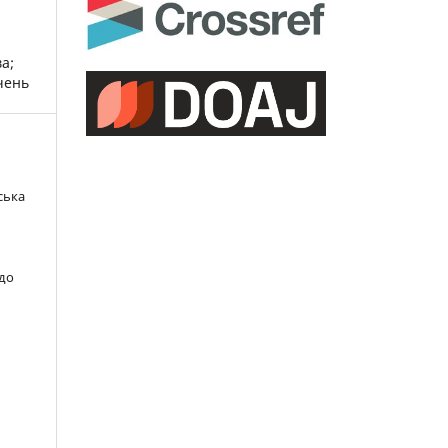
ва;
учень
ська
 до