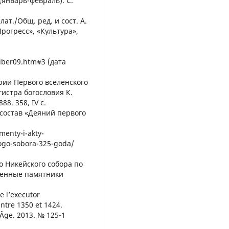
 (январь-февраль). С.
ат./Общ. ред. и сост. А.
Прогресс», «Культура»,
liber09.htm#3 (дата
рии Первого вселенского
гистра богословия К.
8. 358, IV с.
 состав «Деяний первого
menty-i-akty-
kogo-sobora-325-goda/
о Никейского собора по
менные памятники
e l’executor
ntre 1350 et 1424.
 Âge. 2013. № 125-1