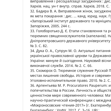
виправлення і ресоціалізації засуджених : дис. 
Харків. нац. ун-т внутр. справ. Харків, 2018. С. 
32. Бадира В. А. Виправлення жінок, засуджен
як мета покарання : дис. ... канд. юрид. наук.
«Запорізький інститут державного та муніцип
Запоріжжя, 2005. 244 с.
33. Голоборотько Д. Є. Етапи становлення та р
тюремних священнослужителів (капеланів). Н
Дніпропетровського державного університету 
№ 3. С. 82.
34. Дука О. А., Супрун М. О. Актуальні питанн
української православної церкви та Державно
України: минуле й сьогодення. Науковий вісни
виконавчої служби. 2014. № 2. С. 66.
35. Скоморох О. Тюремное служение Русской 
местах лишения свободы. История и современ
Уголовно-исполнительное право. 2010. № 2. С.
36. Арпентьева М. Р. Procuratores Pauperum: 
попечительства в России. Личность и обществ
ценностном мире современного человека: Ма
научно-практической конференции с междун
«Мокроносовские чтения-2017» (г. Екатеринбург
Екатеринбург : УрФУ, 2017. С. 3–16. URL: