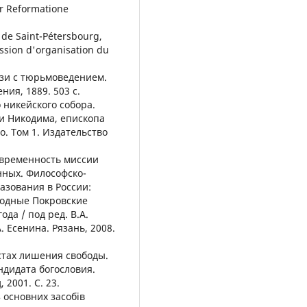
er Reformatione
 de Saint-Pétersbourg,
ssion d'organisation du
язи с тюрьмоведением.
ия, 1889. 503 с.
о никейского собора.
и Никодима, епископа
о. Том 1. Издательство
овременность миссии
нных. Философско-
азования в России:
родные Покровские
да / под ред. В.А.
А. Есенина. Рязань, 2008.
стах лишения свободы.
ндидата богословия.
 2001. С. 23.
з основних засобів