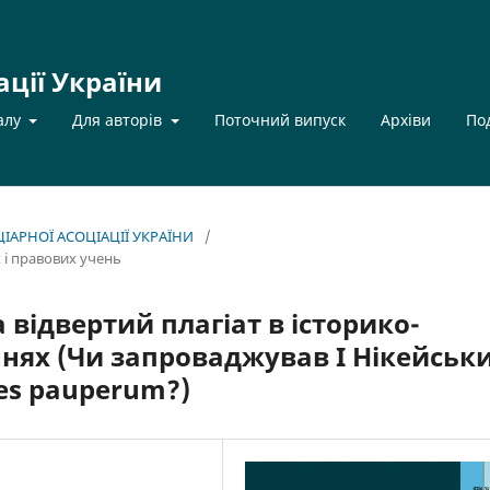
ації України
алу
Для авторів
Поточний випуск
Архіви
По
НЦІАРНОЇ АСОЦІАЦІЇ УКРАЇНИ
/
х і правових учень
відвертий плагіат в історико-
нях (Чи запроваджував І Нікейськ
res pauperum?)