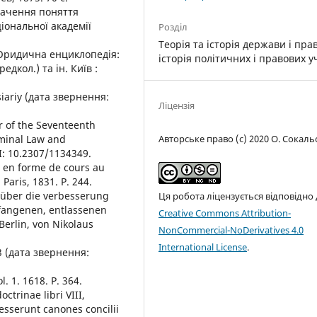
начення поняття
іональної академії
Розділ
Теорія та історія держави і пра
. Юридична енциклопедія:
історія політичних і правових 
едкол.) та ін. Київ :
siariy (дата звернення:
Ліцензія
r of the Seventeenth
iminal Law and
Авторське право (c) 2020 О. Сокаль
OI: 10.2307/1134349.
es en forme de cours au
Paris, 1831. P. 244.
 über die verbesserung
Ця робота ліцензується відповідно
efangenen, entlassenen
Creative Commons Attribution-
 Berlin, von Nikolaus
NonCommercial-NoDerivatives 4.0
International License
.
3 (дата звернення:
l. 1. 1618. P. 364.
ctrinae libri VIII,
cesserunt canones concilii