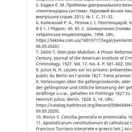
5. Бодюл Є. М. Проблеми доктринального виз
«пенітенціарна система». Науковий вісник Нац
внутрішніх справ. 2013. № 1. С. 31–32.
6. Калюжний Р. А., Резник І. І. Пенітенціарій
В 6 т. / Редкол.: Ю. Ю. С. Шемшученко (голова р
«Українська енциклопедія», 1998. URL:
https://leksika.com.ua/16010717/legal/penitent
06.09.2020).
7. Sellin T. Dom Jean Mabillon: A Prison Reforme
Century. Journal of the American Institute of Cr
Criminology. 1927. Vol. 17. No. 4. P. 581–602. D
8. Julius N. H. Leçons sur les prisons: présenté
public du Berlin en l'année 1827. Tome premier. 
9. Vorlesungen über die gefängnisskunde, oder
der gefängnisse und sittliche besserung der g
sträflinge u.s.w., gehalten im frühlinge 1827 zu
Heinrich Julius. Berlin, 1828. S. 14. URL:
https://catalog.hathitrust.org/Record/00843004
09.09.2020).
10. Binius S. Concilia generalia et provincialia. Vo
11. Apostolicarum constitutionum et catholicae do
Francisco Turriano interprete e graeco (etc.) Ac