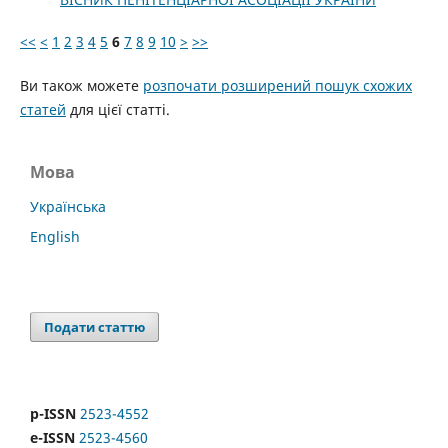
<<
<
1
2
3
4
5
6
7
8
9
10
>
>>
Ви також можете
розпочати розширений пошук схожих
статей
для цієї статті.
Мова
Українська
English
Подати статтю
p-ISSN
2523-4552
e-ISSN
2523-4560