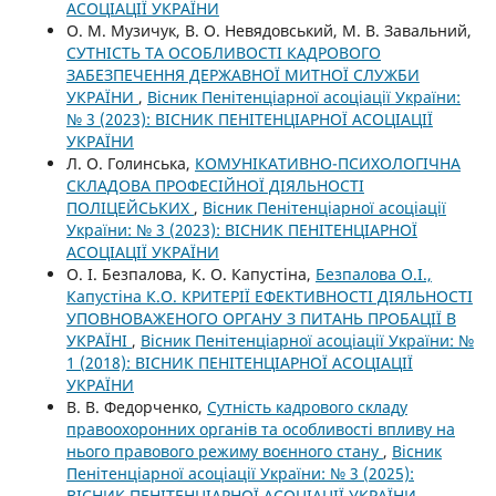
АСОЦІАЦІЇ УКРАЇНИ
О. М. Музичук, В. О. Невядовський, М. В. Завальний,
СУТНІСТЬ ТА ОСОБЛИВОСТІ КАДРОВОГО
ЗАБЕЗПЕЧЕННЯ ДЕРЖАВНОЇ МИТНОЇ СЛУЖБИ
УКРАЇНИ
,
Вісник Пенітенціарної асоціації України:
№ 3 (2023): ВІСНИК ПЕНІТЕНЦІАРНОЇ АСОЦІАЦІЇ
УКРАЇНИ
Л. О. Голинська,
КОМУНІКАТИВНО-ПСИХОЛОГІЧНА
СКЛАДОВА ПРОФЕСІЙНОЇ ДІЯЛЬНОСТІ
ПОЛІЦЕЙСЬКИХ
,
Вісник Пенітенціарної асоціації
України: № 3 (2023): ВІСНИК ПЕНІТЕНЦІАРНОЇ
АСОЦІАЦІЇ УКРАЇНИ
О. І. Безпалова, К. О. Капустіна,
Безпалова О.І.,
Капустіна К.О. КРИТЕРІЇ ЕФЕКТИВНОСТІ ДІЯЛЬНОСТІ
УПОВНОВАЖЕНОГО ОРГАНУ З ПИТАНЬ ПРОБАЦІЇ В
УКРАЇНІ
,
Вісник Пенітенціарної асоціації України: №
1 (2018): ВІСНИК ПЕНІТЕНЦІАРНОЇ АСОЦІАЦІЇ
УКРАЇНИ
В. В. Федорченко,
Сутність кадрового складу
правоохоронних органів та особливості впливу на
нього правового режиму воєнного стану
,
Вісник
Пенітенціарної асоціації України: № 3 (2025):
ВІСНИК ПЕНІТЕНЦІАРНОЇ АСОЦІАЦІЇ УКРАЇНИ