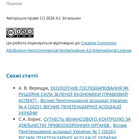
Ліцензія
Авторське право (c) 2026 А.І. Зіганшин
Ця робота ліцензується відповідно до
Creative Commons
Attribution-NonCommercial-NoDerivatives 4.0 International License
.
Схожі статті
А. В. Верещук,
ЕКОЛОГІЧНЕ ГОСПОДАРЮВАННЯ ЯК
РУШІЙНА СИЛА ЗЕЛЕНОЇ ЕКОНОМІКИ (ПРАВОВИЙ
АСПЕКТ)
,
Вісник Пенітенціарної асоціації України:
№ 4 (2025): ВІСНИК ПЕНІТЕНЦІАРНОЇ АСОЦІАЦІЇ
УКРАЇНИ
С.А. Борис,
СУТНІСТЬ ФІНАНСОВОГО КОНТРОЛЮ ЗА
ДІЯЛЬНІСТЮ ПРАВООХОРОННИХ ОРГАНІВ
,
Вісник
Пенітенціарної асоціації України: № 1 (2026):
ВІСНИК ПЕНІТЕНЦІАРНОЇ АСОЦІАЦІЇ УКРАЇНИ