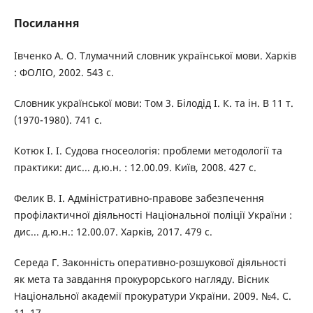
Посилання
Івченко А. О. Тлумачний словник української мови. Харків
: ФОЛІО, 2002. 543 с.
Словник української мови: Том 3. Білодід І. К. та ін. В 11 т.
(1970-1980). 741 с.
Котюк І. І. Судова гносеологія: проблеми методології та
практики: дис... д.ю.н. : 12.00.09. Київ, 2008. 427 с.
Фелик В. І. Адміністративно-правове забезпечення
профілактичної діяльності Національної поліції України :
дис... д.ю.н.: 12.00.07. Харків, 2017. 479 с.
Середа Г. Законність оперативно-розшукової діяльності
як мета та завдання прокурорського нагляду. Вісник
Національної академії прокуратури України. 2009. №4. С.
11–17.