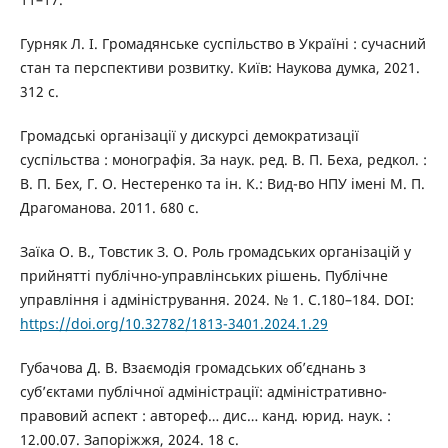
Гурняк Л. І. Громадянське суспільство в Україні : сучасний
стан та перспективи розвитку. Київ: Наукова думка, 2021.
312 с.
Громадські організації у дискурсі демократизації
суспільства : монографія. За наук. ред. В. П. Беха, редкол. :
В. П. Бех, Г. О. Нестеренко та ін. К.: Вид-во НПУ імені М. П.
Драгоманова. 2011. 680 с.
Заїка О. В., Товстик З. О. Роль громадських організацій у
прийнятті публічно-управлінських рішень. Публічне
управління і адміністрування. 2024. № 1. С.180–184. DOI:
https://doi.org/10.32782/1813-3401.2024.1.29
Губачова Д. В. Взаємодія громадських об’єднань з
суб’єктами публічної адміністрації: адміністративно-
правовий аспект : автореф… дис… канд. юрид. наук. :
12.00.07. Запоріжжя, 2024. 18 с.