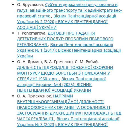
О. Брусакова,
Суб’єкти державного регулювання в
галузі авіаційного транспорту та їх адміністративно-
правовий статус
,
Вісник Пенітенціарної асоціації
України: № 2 (2020): ВІСНИК ПЕНІТЕНЦІАРНОЇ
АСОЦІАЦІЇ УКРАЇНИ
T. Ponomarova,
ДОГОВІР ПРО НАДАННЯ
ДЕТЕКТИВНИХ ПОСЛУГ: ПРОБЛЕМИ ПРАВОВОГО
РЕГУЛЮВАННЯ
,
Вісник Пенітенціарної асоціації
України: № 1 (2017): Вісник Пенітенціарної асоціації
України
О. Н. Ярмиш, В. А. Греченко, С. М. Рябий,
ДІЯЛЬНІСТЬ ПІДРОЗДІЛІВ ПОЖЕЖНОЇ ОХОРОНИ
МОГП УРСР ЩОДО БОРОТЬБИ З ПОЖЕЖАМИ У
СЕРЕДИНІ 1960-х рр.
,
Вісник Пенітенціарної
асоціації України: № 4 (2025): ВІСНИК
ПЕНІТЕНЦІАРНОЇ АСОЦІАЦІЇ УКРАЇНИ
О. А. Присяжнюк,
НАПРЯМИ
ВНУТРІШНЬООРГАНІЗАЦІЙНОЇ ДІЯЛЬНОСТІ
ПРАВООХОРОННИХ ОРГАНІВ ТА ОСОБЛИВОСТІ
ЗАСТОСУВАННЯ ДИСКРЕЦІЙНИХ ПОВНОВАЖЕНЬ ПІД
ЧАС ЇХ РЕАЛІЗАЦІЇ
,
Вісник Пенітенціарної асоціації
України: № 3 (2023): ВІСНИК ПЕНІТЕНЦІАРНОЇ