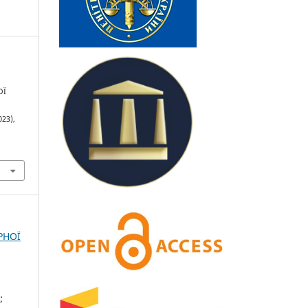
ОЇ
023),
РНОЇ
;