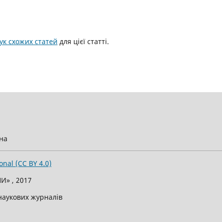
к схожих статей
для цієї статті.
їна
onal (CC BY 4.0)
И» , 2017
 наукових журналів