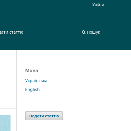
Увійти
дати статтю
Пошук
Мова
Українська
English
Подати статтю