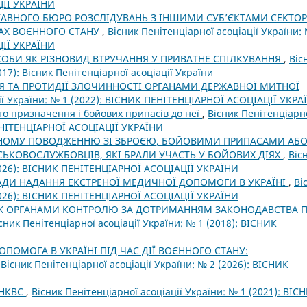
ЦІЇ УКРАЇНИ
АВНОГО БЮРО РОЗСЛІДУВАНЬ З ІНШИМИ СУБ’ЄКТАМИ СЕКТО
ВАХ ВОЄННОГО СТАНУ
,
Вісник Пенітенціарної асоціації України:
ЦІЇ УКРАЇНИ
СОБИ ЯК РІЗНОВИД ВТРУЧАННЯ У ПРИВАТНЕ СПІЛКУВАННЯ
,
Віс
017): Вісник Пенітенціарної асоціації України
Я ТА ПРОТИДІЇ ЗЛОЧИННОСТІ ОРГАНАМИ ДЕРЖАВНОЇ МИТНОЇ
ції України: № 1 (2022): ВІСНИК ПЕНІТЕНЦІАРНОЇ АСОЦІАЦІЇ УКРА
го призначення і бойових припасів до неї
,
Вісник Пенітенціарн
ПЕНІТЕНЦІАРНОЇ АСОЦІАЦІЇ УКРАЇНИ
ННОМУ ПОВОДЖЕННЮ ЗІ ЗБРОЄЮ, БОЙОВИМИ ПРИПАСАМИ АБ
ЬКОВОСЛУЖБОВЦІВ, ЯКІ БРАЛИ УЧАСТЬ У БОЙОВИХ ДІЯХ
,
Віс
(2026): ВІСНИК ПЕНІТЕНЦІАРНОЇ АСОЦІАЦІЇ УКРАЇНИ
САДИ НАДАННЯ ЕКСТРЕНОЇ МЕДИЧНОЇ ДОПОМОГИ В УКРАЇНІ
,
Ві
(2026): ВІСНИК ПЕНІТЕНЦІАРНОЇ АСОЦІАЦІЇ УКРАЇНИ
МІЖ ОРГАНАМИ КОНТРОЛЮ ЗА ДОТРИМАННЯМ ЗАКОНОДАВСТВА 
сник Пенітенціарної асоціації України: № 1 (2018): ВІСНИК
ПОМОГА В УКРАЇНІ ПІД ЧАС ДІЇ ВОЄННОГО СТАНУ:
,
Вісник Пенітенціарної асоціації України: № 2 (2026): ВІСНИК
 НКВС
,
Вісник Пенітенціарної асоціації України: № 1 (2021): ВІС