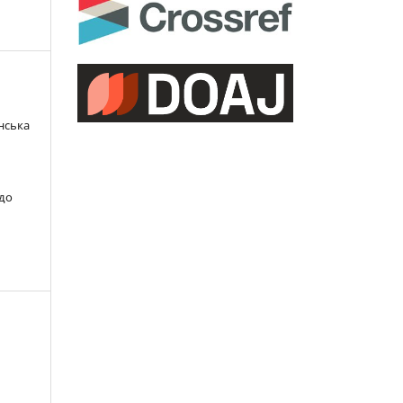
инська
 до