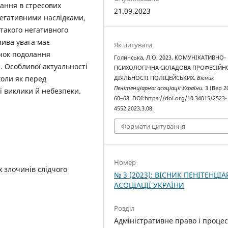
вання в стресових
21.09.2023
негативними наслідками,
 такого негативного
лива увага має
Як цитувати
чок подолання
Голинська, Л.О. 2023. КОМУНІКАТИВНО-
. Особливої актуальності
ПСИХОЛОГІЧНА СКЛАДОВА ПРОФЕСІЙН
коли як перед
ДІЯЛЬНОСТІ ПОЛІЦЕЙСЬКИХ.
Вісник
Пенітенціарної асоціації України
. 3 (Вер 2
і виклики й небезпеки.
60–68. DOI:https://doi.org/10.34015/2523-
4552.2023.3.08.
Формати цитування
Номер
х злочинів слідчого
№ 3 (2023): ВІСНИК ПЕНІТЕНЦІА
АСОЦІАЦІЇ УКРАЇНИ
Розділ
Адміністративне право і процес