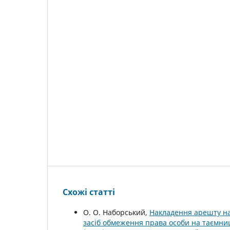
Схожі статті
О. О. Наборський,
Накладення арешту на 
засіб обмеження права особи на таємн