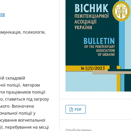
.08
омунікація, психологія,
ій складовій
ої поліції. Автором
ти працівників поліції
о, ставиться під загрозу
ського. Визначена
PDF
ональної поліції у
осування вогнепальної
ії, перебування на місці
Опубліковано