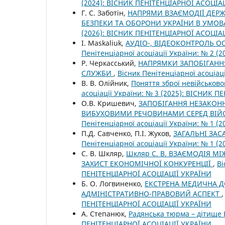
(2024): ВІСНИК ПЕНІТЕНЦІАРНОЇ АСОЦІА
Г. С. Заботін,
НАПРЯМИ ВЗАЄМОДІЇ ДЕРЖ
БЕЗПЕКИ ТА ОБОРОНИ УКРАЇНИ В УМО
(2026): ВІСНИК ПЕНІТЕНЦІАРНОЇ АСОЦІА
І. Маskаliuk,
АУДІО-, ВІДЕОКОНТРОЛЬ О
Пенітенціарної асоціації України: № 2 (2
Р. Черкасський,
НАПРЯМКИ ЗАПОБІГАНН
СЛУЖБИ
,
Вісник Пенітенціарної асоціа
В. В. Олійник,
Поняття зброї невійськово
асоціації України: № 3 (2025): ВІСНИК 
О.В. Кришевич,
ЗАПОБІГАННЯ НЕЗАКО
ВИБУХОВИМИ РЕЧОВИНАМИ СЕРЕД ВІЙС
Пенітенціарної асоціації України: № 1 
П.Д. Савченко, П.І. Жуков,
ЗАГАЛЬНІ ЗА
Пенітенціарної асоціації України: № 1 
С. В. Шкляр,
Шкляр С. В. ВЗАЄМОДІЯ 
ЗАХИСТ ЕКОНОМІЧНОЇ КОНКУРЕНЦІЇ
,
Ві
ПЕНІТЕНЦІАРНОЇ АСОЦІАЦІЇ УКРАЇНИ
Б. О. Логвиненко,
ЕКСТРЕНА МЕДИЧНА ДО
АДМІНІСТРАТИВНО-ПРАВОВИЙ АСПЕКТ
ПЕНІТЕНЦІАРНОЇ АСОЦІАЦІЇ УКРАЇНИ
А. Степанюк,
Радянська тюрма – дітище
ПЕНІТЕНЦІАРНОЇ АСОЦІАЦІЇ УКРАЇНИ