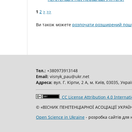
1
2
>
>>
Ви також можете
розпочати розширений пошу
Тел.:
+380973913148
Email:
visnyk_pau@ukr.net
Адреса:
вул. Г. Кірпи, 2 А, м. Київ, 03035, Укра
CC License Attribution 4.0 Internati
© «ВІСНИК ПЕНІТЕНЦІАРНОЇ АСОЦІАЦІЇ УКРАЇН
Open Science in Ukraine
- розробка сайтів для