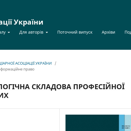
ації України
алу
Для авторів
Поточний випуск
Архіви
По
НЦІАРНОЇ АСОЦІАЦІЇ УКРАЇНИ
/
інформаційне право
ОГІЧНА СКЛАДОВА ПРОФЕСІЙНОЇ
ИХ