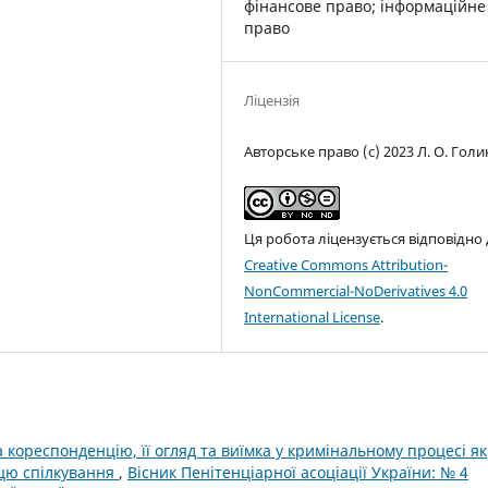
фінансове право; інформаційне
право
Ліцензія
Авторське право (c) 2023 Л. О. Гол
Ця робота ліцензується відповідно
Creative Commons Attribution-
NonCommercial-NoDerivatives 4.0
International License
.
кореспонденцію, її огляд та виїмка у кримінальному процесі як
ицю спілкування
,
Вісник Пенітенціарної асоціації України: № 4