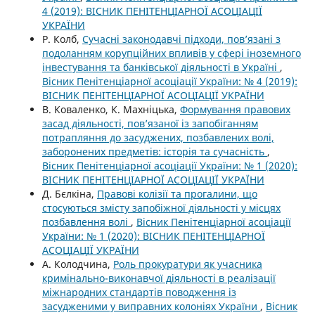
4 (2019): ВІСНИК ПЕНІТЕНЦІАРНОЇ АСОЦІАЦІЇ
УКРАЇНИ
Р. Колб,
Сучасні законодавчі підходи, пов’язані з
подоланням корупційних впливів у сфері іноземного
інвестування та банківської діяльності в Україні
,
Вісник Пенітенціарної асоціації України: № 4 (2019):
ВІСНИК ПЕНІТЕНЦІАРНОЇ АСОЦІАЦІЇ УКРАЇНИ
В. Коваленко, К. Махніцька,
Формування правових
засад діяльності, пов’язаної із запобіганням
потрапляння до засуджених, позбавлених волі,
заборонених предметів: історія та сучасність
,
Вісник Пенітенціарної асоціації України: № 1 (2020):
ВІСНИК ПЕНІТЕНЦІАРНОЇ АСОЦІАЦІЇ УКРАЇНИ
Д. Бєлкіна,
Правові колізії та прогалини, що
стосуються змісту запобіжної діяльності у місцях
позбавлення волі
,
Вісник Пенітенціарної асоціації
України: № 1 (2020): ВІСНИК ПЕНІТЕНЦІАРНОЇ
АСОЦІАЦІЇ УКРАЇНИ
А. Колодчина,
Роль прокуратури як учасника
кримінально-виконавчої діяльності в реалізації
міжнародних стандартів поводження із
засудженими у виправних колоніях України
,
Вісник