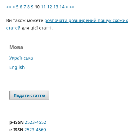
<<
<
5
6
7
8
9
10
11
12
13
14
>
>>
Ви також можете
розпочати розширений пошук схожих
статей
для цієї статті.
Мова
Українська
English
Подати статтю
p-ISSN
2523-4552
e-ISSN
2523-4560