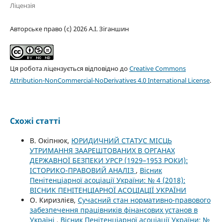
Ліцензія
Авторське право (c) 2026 А.І. Зіганшин
Ця робота ліцензується відповідно до
Creative Commons
Attribution-NonCommercial-NoDerivatives 4.0 International License
.
Схожі статті
В. Окіпнюк,
ЮРИДИЧНИЙ СТАТУС МІСЦЬ
УТРИМАННЯ ЗААРЕШТОВАНИХ В ОРГАНАХ
ДЕРЖАВНОЇ БЕЗПЕКИ УРСР (1929–1953 РОКИ):
ІСТОРИКО-ПРАВОВИЙ АНАЛІЗ
,
Вісник
Пенітенціарної асоціації України: № 4 (2018):
ВІСНИК ПЕНІТЕНЦІАРНОЇ АСОЦІАЦІЇ УКРАЇНИ
О. Киризлієв,
Сучасний стан нормативно-правового
забезпечення працівників фінансових установ в
Україні
,
Вісник Пенітенціарної асоціації України: №