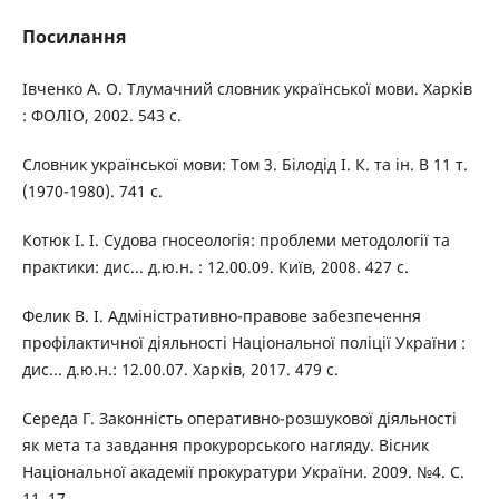
Посилання
Івченко А. О. Тлумачний словник української мови. Харків
: ФОЛІО, 2002. 543 с.
Словник української мови: Том 3. Білодід І. К. та ін. В 11 т.
(1970-1980). 741 с.
Котюк І. І. Судова гносеологія: проблеми методології та
практики: дис... д.ю.н. : 12.00.09. Київ, 2008. 427 с.
Фелик В. І. Адміністративно-правове забезпечення
профілактичної діяльності Національної поліції України :
дис... д.ю.н.: 12.00.07. Харків, 2017. 479 с.
Середа Г. Законність оперативно-розшукової діяльності
як мета та завдання прокурорського нагляду. Вісник
Національної академії прокуратури України. 2009. №4. С.
11–17.