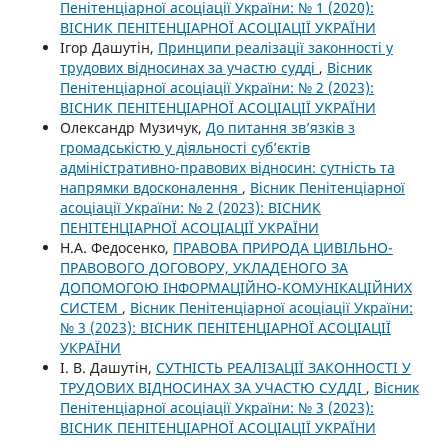
Пенітенціарної асоціації України: № 1 (2020):
ВІСНИК ПЕНІТЕНЦІАРНОЇ АСОЦІАЦІЇ УКРАЇНИ
Ігор Дашутін,
Принципи реалізації законності у
трудових відносинах за участю судді
,
Вісник
Пенітенціарної асоціації України: № 2 (2023):
ВІСНИК ПЕНІТЕНЦІАРНОЇ АСОЦІАЦІЇ УКРАЇНИ
Олександр Музичук,
До питання зв’язків з
громадськістю у діяльності суб’єктів
адміністративно-правових відносин: сутність та
напрямки вдосконалення
,
Вісник Пенітенціарної
асоціації України: № 2 (2023): ВІСНИК
ПЕНІТЕНЦІАРНОЇ АСОЦІАЦІЇ УКРАЇНИ
Н.А. Федосенко,
ПРАВОВА ПРИРОДА ЦИВІЛЬНО-
ПРАВОВОГО ДОГОВОРУ, УКЛАДЕНОГО ЗА
ДОПОМОГОЮ ІНФОРМАЦІЙНО-КОМУНІКАЦІЙНИХ
СИСТЕМ
,
Вісник Пенітенціарної асоціації України:
№ 3 (2023): ВІСНИК ПЕНІТЕНЦІАРНОЇ АСОЦІАЦІЇ
УКРАЇНИ
І. В. Дашутін,
СУТНІСТЬ РЕАЛІЗАЦІЇ ЗАКОННОСТІ У
ТРУДОВИХ ВІДНОСИНАХ ЗА УЧАСТЮ СУДДІ
,
Вісник
Пенітенціарної асоціації України: № 3 (2023):
ВІСНИК ПЕНІТЕНЦІАРНОЇ АСОЦІАЦІЇ УКРАЇНИ