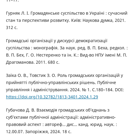
Гурняк Л. І. Громадянське суспільство в Україні : сучасний
стан та перспективи розвитку. Київ: Наукова думка, 2021.
312 с.
Громадські організації у дискурсі демократизації
суспільства : монографія. За наук. ред. В. П. Беха, редкол. :
В. П. Бех, Г. О. Нестеренко та ін. К.: Вид-во НПУ імені М. П.
Драгоманова. 2011. 680 с.
Заїка О. В., Товстик З. О. Роль громадських організацій у
прийнятті публічно-управлінських рішень. Публічне
управління і адміністрування. 2024. № 1. С.180–184. DOI:
https://doi.org/10.32782/1813-3401.2024.1.29
Губачова Д. В. Взаємодія громадських об’єднань з
суб’єктами публічної адміністрації: адміністративно-
правовий аспект : автореф… дис… канд. юрид. наук. :
12.00.07. Запоріжжя, 2024. 18 с.