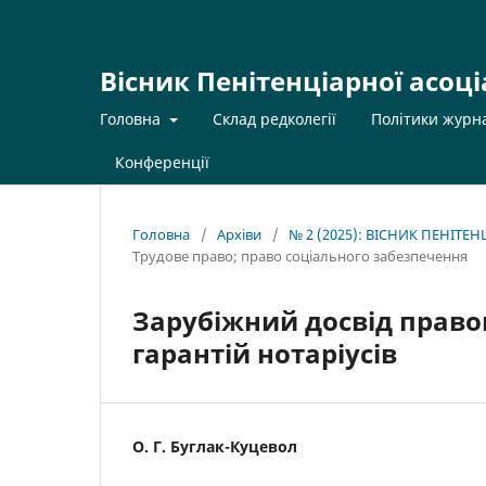
Вісник Пенітенціарної асоці
Головна
Склад редколегії
Політики журн
Конференції
Головна
/
Архіви
/
№ 2 (2025): ВІСНИК ПЕНІТЕ
Трудове право; право соціального забезпечення
Зарубіжний досвід право
гарантій нотаріусів
О. Г. Буглак-Куцевол