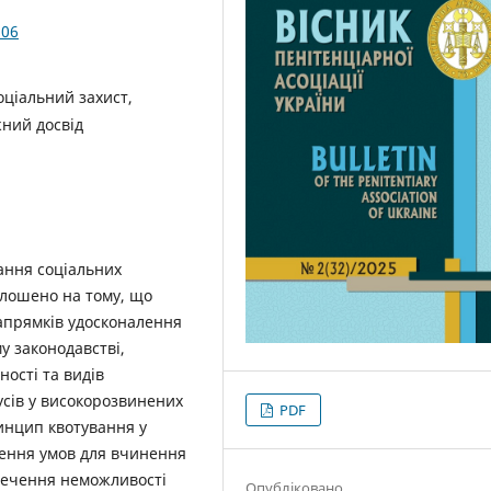
.06
соціальний захист,
жний досвід
ання соціальних
голошено на тому, що
напрямків удосконалення
у законодавстві,
ості та видів
усів у високорозвинених
PDF
инцип квотування у
орення умов для вчинення
печення неможливості
Опубліковано