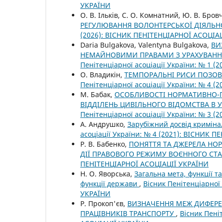
УКРАЇНИ
О. В. Ільків, С. О. Комнатний, Ю. В. Бро
РЕГУЛЮВАННЯ ВОЛОНТЕРСЬКОЇ ДІЯЛЬНО
(2026): ВІСНИК ПЕНІТЕНЦІАРНОЇ АСОЦІА
Daria Bulgakova, Valentyna Bulgakova,
ВИ
НЕМАЙНОВИМИ ПРАВАМИ З УРАХУВАНН
Пенітенціарної асоціації України: № 1 
О. Владикін,
ТЕМПОРАЛЬНІ РИСИ ПОЗОВ
Пенітенціарної асоціації України: № 4 
М. Бабак,
ОСОБЛИВОСТІ НОРМАТИВНО-
ВІДДІЛЕНЬ ЦИВІЛЬНОГО ВІДОМСТВА В У
Пенітенціарної асоціації України: № 3 
А. Андрушко,
Зарубіжний досвід криміна
асоціації України: № 4 (2021): ВІСНИК 
Р. В. Бабенко,
ПОНЯТТЯ ТА ДЖЕРЕЛА НО
ДІЇ ПРАВОВОГО РЕЖИМУ ВОЄННОГО СТ
ПЕНІТЕНЦІАРНОЇ АСОЦІАЦІЇ УКРАЇНИ
Н. О. Яворська,
Загальна мета, функції т
функції держави
,
Вісник Пенітенціарної
УКРАЇНИ
Р. Прокоп'єв,
ВИЗНАЧЕННЯ МЕЖ ДИФЕРЕ
ПРАЦІВНИКІВ ТРАНСПОРТУ
,
Вісник Пені