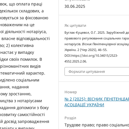
вок, що оплата праці
30.06.2025
декількох складових, а
ховується за фіксованою
вноваженим на це
Як цитувати
 діяльності нотаріуса,
Буглак-Куцевол, О.Г. 2025. Зарубіжний до
 власне відповідальності
правового регулювання соціальних гара
нотаріусів.
Вісник Пенітенціарної асоціаці
о; 2) колективна
України
. 2 (Чер 2025), 46–55.
 настає у випадку
DOI:https://doi.org/10.34015/2523-
дки своїх помилок. В
4552.2025.2.06.
 різноманітних видів
Формати цитування
истематичний характер.
иділено соціальним
чання, надання
Номер
ному зростанню,
№ 2 (2025): ВІСНИК ПЕНІТЕНЦІА
ництва з нотаріусами
АСОЦІАЦІЇ УКРАЇНИ
надання допомоги з боку
озвитку самостійності
Розділ
є й досвід запровадження
Трудове право; право соціальн
таріату у випадку