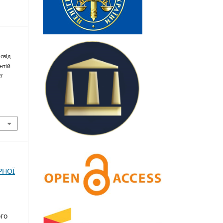
свід
нтій
ї
РНОЇ
ого