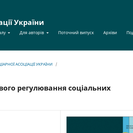
ації України
алу
Для авторів
Поточний випуск
Архіви
По
НЦІАРНОЇ АСОЦІАЦІЇ УКРАЇНИ
/
вого регулювання соціальних