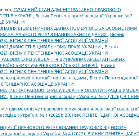
вченко,
СУЧАСНИЙ СТАН АДМІНІСТРАТИВНО-ПРАВОВОГО
СТІ В УКРАЇНІ
,
Вісник Пенітенціарної асоціації України: № 2
ЦІЇ УКРАЇНИ
ЗНАННЯ БІОМЕТРИЧНИХ ДАНИХ ПОМЕРЛОГО ЗА ОСОБИСТИМИ
ЯМ ЗАГАЛЬНОГО РЕГУЛЮВАННЯ ЗАХИСТУ ДАНИХ
,
Вісник
(2023): ВІСНИК ПЕНІТЕНЦІАРНОЇ АСОЦІАЦІЇ УКРАЇНИ
НОЇ ДАВНОСТІ В ЦИВІЛЬНОМУ ПРАВІ УКРАЇНИ
,
Вісник
(2022): ВІСНИК ПЕНІТЕНЦІАРНОЇ АСОЦІАЦІЇ УКРАЇНИ
ПРАВОВОГО РЕГУЛЮВАННЯ ВИПРАВНИХ АРЕШТАНТСЬКИХ
КРАЇНСЬКИХ ГУБЕРНІЯХ РОСІЙСЬКОЇ ІМПЕРІЇ
,
Вісник
(2022): ВІСНИК ПЕНІТЕНЦІАРНОЇ АСОЦІАЦІЇ УКРАЇНИ
льно-правової протидії торгівлі людьми
,
Вісник Пенітенціарної
ПЕНІТЕНЦІАРНОЇ АСОЦІАЦІЇ УКРАЇНИ
РМАТИВНО-ПРАВОВОГО РЕГУЛЮВАННЯ ОПЛАТИ ПРАЦІ В УМОВА
АНУ
,
Вісник Пенітенціарної асоціації України: № 2 (2026): ВІСНИ
а методи механізму правового регулювання реалізації соціально
 асоціації України: № 1 (2025): ВІСНИК ПЕНІТЕНЦІАРНОЇ АСОЦІАЦ
НЦІАЦІЇ ПРАВОВОГО РЕГУЛЮВАННЯ ТРУДОВИХ ВІДНОСИН
тенціарної асоціації України: № 4 (2022): ВІСНИК ПЕНІТЕНЦІАРН