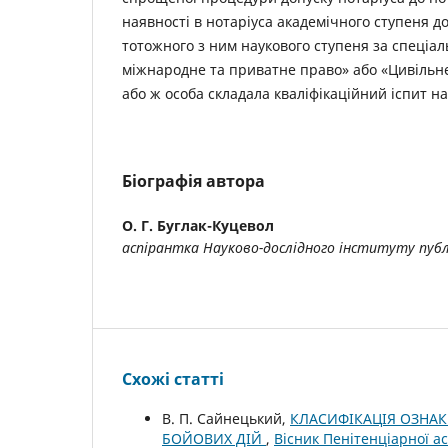
наявності в нотаріуса академічного ступеня д
тотожного з ним наукового ступеня за спеціал
міжнародне та приватне право» або «Цивільн
або ж особа складала кваліфікаційний іспит на
Біографія автора
О. Г. Буглак-Куцевол
аспірантка Науково-дослідного інституту публ
Схожі статті
В. П. Сайнецький,
КЛАСИФІКАЦІЯ ОЗНАК
БОЙОВИХ ДІЙ
,
Вісник Пенітенціарної а