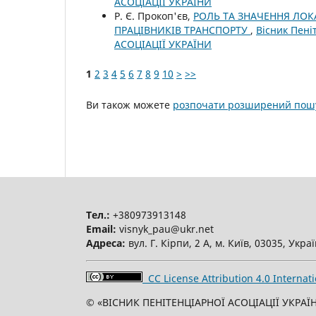
АСОЦІАЦІЇ УКРАЇНИ
Р. Є. Прокоп'єв,
РОЛЬ ТА ЗНАЧЕННЯ ЛО
ПРАЦІВНИКІВ ТРАНСПОРТУ
,
Вісник Пені
АСОЦІАЦІЇ УКРАЇНИ
1
2
3
4
5
6
7
8
9
10
>
>>
Ви також можете
розпочати розширений пошу
Тел.:
+380973913148
Email:
visnyk_pau@ukr.net
Адреса:
вул. Г. Кірпи, 2 А, м. Київ, 03035, Укра
CC License Attribution 4.0 Internati
© «ВІСНИК ПЕНІТЕНЦІАРНОЇ АСОЦІАЦІЇ УКРАЇН