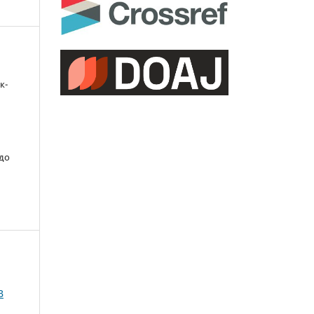
к-
 до
В