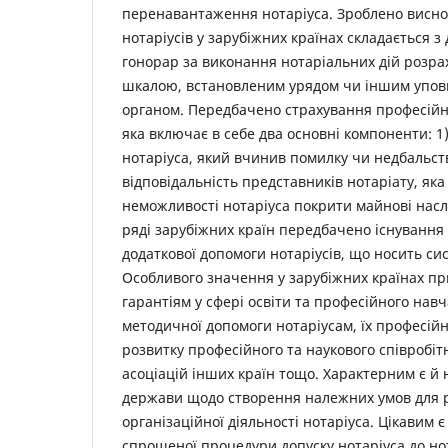
перенавантаження нотаріуса. Зроблено висно
нотаріусів у зарубіжних країнах складається з 
гонорар за виконання нотаріальних дій розра
шкалою, встановленим урядом чи іншим упо
органом. Передбачено страхування професійної
яка включає в себе два основні компоненти: 1)
нотаріуса, який вчинив помилку чи недбальств
відповідальність представників нотаріату, яка
неможливості нотаріуса покрити майнові наслі
ряді зарубіжних країн передбачено існування
додаткової допомоги нотаріусів, що носить с
Особливого значення у зарубіжних країнах пр
гарантіям у сфері освіти та професійного нав
методичної допомоги нотаріусам, їх професій
розвитку професійного та наукового співробіт
асоціацій інших країн тощо. Характерним є й 
держави щодо створення належних умов для р
організаційної діяльності нотаріуса. Цікавим 
спрощеної процедури допуску нотаріуса до но