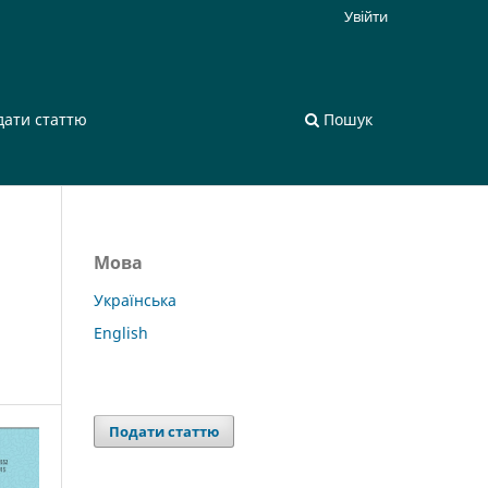
Увійти
дати статтю
Пошук
Мова
Українська
English
Подати статтю