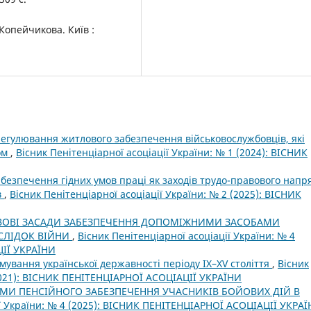
 Копейчикова. Київ :
егулювання житлового забезпечення військовослужбовців, які
ом
,
Вісник Пенітенціарної асоціації України: № 1 (2024): ВІСНИК
безпечення гідних умов праці як заходів трудо-правового напр
в
,
Вісник Пенітенціарної асоціації України: № 2 (2025): ВІСНИК
ВОВІ ЗАСАДИ ЗАБЕЗПЕЧЕННЯ ДОПОМІЖНИМИ ЗАСОБАМИ
АСЛІДОК ВІЙНИ
,
Вісник Пенітенціарної асоціації України: № 4
ЦІЇ УКРАЇНИ
ування української державності періоду IX–XV століття
,
Вісник
(2021): ВІСНИК ПЕНІТЕНЦІАРНОЇ АСОЦІАЦІЇ УКРАЇНИ
МИ ПЕНСІЙНОГО ЗАБЕЗПЕЧЕННЯ УЧАСНИКІВ БОЙОВИХ ДІЙ В
ії України: № 4 (2025): ВІСНИК ПЕНІТЕНЦІАРНОЇ АСОЦІАЦІЇ УКРА