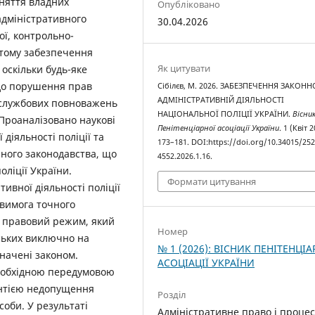
няття владних
Опубліковано
адміністративного
30.04.2026
ої, контрольно-
 тому забезпечення
Як цитувати
 оскільки будь-яке
 до порушення прав
Сібілєв, М. 2026. ЗАБЕЗПЕЧЕННЯ ЗАКОНН
АДМІНІСТРАТИВНІЙ ДІЯЛЬНОСТІ
службових повноважень
НАЦІОНАЛЬНОЇ ПОЛІЦІЇ УКРАЇНИ.
Вісни
. Проаналізовано наукові
Пенітенціарної асоціації України
. 1 (Квіт 2
діяльності поліції та
173–181. DOI:https://doi.org/10.34015/252
нного законодавства, що
4552.2026.1.16.
оліції України.
Формати цитування
тивної діяльності поліції
вимога точного
й правовий режим, який
Номер
йських виключно на
№ 1 (2026): ВІСНИК ПЕНІТЕНЦІА
значені законом.
АСОЦІАЦІЇ УКРАЇНИ
необхідною передумовою
рантією недопущення
Розділ
соби. У результаті
Адміністративне право і процес