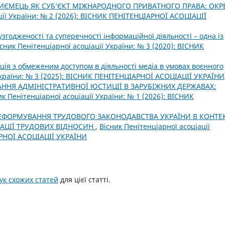
РИЄМЕЦЬ ЯК СУБ’ЄКТ МІЖНАРОДНОГО ПРИВАТНОГО ПРАВА: ОКР
ції України: № 2 (2026): ВІСНИК ПЕНІТЕНЦІАРНОЇ АСОЦІАЦІЇ
годженості та суперечності інформаційної діяльності – одна із
існик Пенітенціарної асоціації України: № 3 (2020): ВІСНИК
ція з обмеженим доступом в діяльності медіа в умовах воєнного
 України: № 3 (2025): ВІСНИК ПЕНІТЕНЦІАРНОЇ АСОЦІАЦІЇ УКРАЇНИ
ННЯ АДМІНІСТРАТИВНОЇ ЮСТИЦІЇ В ЗАРУБІЖНИХ ДЕРЖАВАХ:
ик Пенітенціарної асоціації України: № 1 (2026): ВІСНИК
ЕФОРМУВАННЯ ТРУДОВОГО ЗАКОНОДАВСТВА УКРАЇНИ В КОНТЕК
ЗАЦІЇ ТРУДОВИХ ВІДНОСИН
,
Вісник Пенітенціарної асоціації
АРНОЇ АСОЦІАЦІЇ УКРАЇНИ
к схожих статей
для цієї статті.