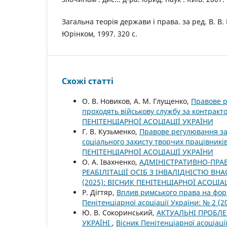
Загальна теорія держави і права. за ред. В. В.
Юрінком, 1997. 320 с.
Схожі статті
О. В. Новиков, А. М. Глущенко,
Правове р
проходять військову службу за контракт
ПЕНІТЕНЦІАРНОЇ АСОЦІАЦІЇ УКРАЇНИ
Г. В. Кузьменко,
Правове регулювання за
соціального захисту творчих працівникі
ПЕНІТЕНЦІАРНОЇ АСОЦІАЦІЇ УКРАЇНИ
О. А. Івахненко,
АДМІНІСТРАТИВНО-ПРА
РЕАБІЛІТАЦІЇ ОСІБ З ІНВАЛІДНІСТЮ ВН
(2025): ВІСНИК ПЕНІТЕНЦІАРНОЇ АСОЦІА
Р. Дігтяр,
Вплив римського права на форм
Пенітенціарної асоціації України: № 2 
Ю. В. Сокоринський,
АКТУАЛЬНІ ПРОБЛЕ
УКРАЇНІ
,
Вісник Пенітенціарної асоціац