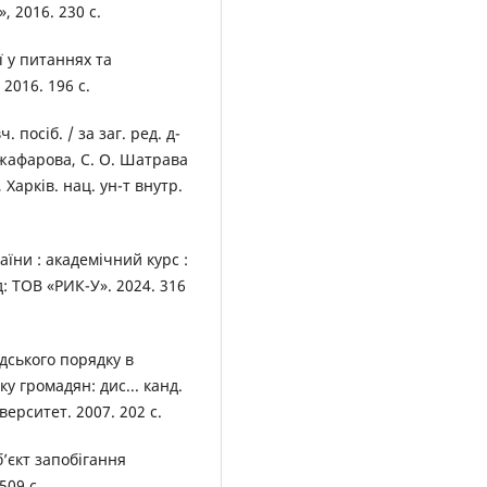
», 2016. 230 с.
ї у питаннях та
2016. 196 с.
 посіб. / за заг. ред. д-
 Джафарова, С. О. Шатрава
, Харків. нац. ун-т внутр.
аїни : академічний курс :
д: ТОВ «РИК-У». 2024. 316
дського порядку в
у громадян: дис... канд.
верситет. 2007. 202 с.
б’єкт запобігання
509 с.