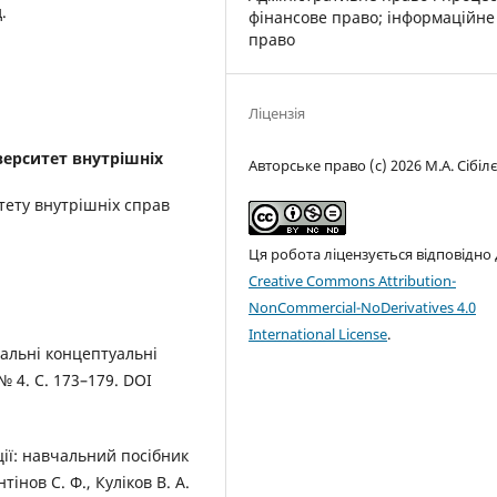
.
фінансове право; інформаційне
право
Ліцензія
верситет внутрішніх
Авторське право (c) 2026 М.А. Сібіл
тету внутрішніх справ
Ця робота ліцензується відповідно
Creative Commons Attribution-
NonCommercial-NoDerivatives 4.0
International License
.
гальні концептуальні
№ 4. С. 173–179. DOI
ції: навчальний посібник
тінов С. Ф., Куліков В. А.