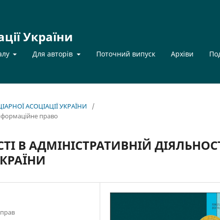
ації України
алу
Для авторів
Поточний випуск
Архіви
По
НЦІАРНОЇ АСОЦІАЦІЇ УКРАЇНИ
/
інформаційне право
ТІ В АДМІНІСТРАТИВНІЙ ДІЯЛЬНОС
УКРАЇНИ
справ