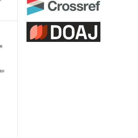
єв
 до