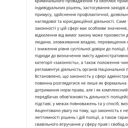
кримінального провадження та охоплює прий
індивідуальних рішень, застосування заходів 
примусу, здійснення профілактичної, дозвільн
наглядової та юрисдикційної діяльності. Саме
законності у цій сфері має особливе значення,
відхилення від вимог закону може призвести
людини, зловживання владою, перевищення 
і зниження рівня суспільної довіри до поліції
підходи до визначення змісту адміністративної 
категорії «законність», а також положення чи
регламентує діяльність органів Національної п
Встановлено, що законність у сфері адміністра
повинна розглядатися не лише як формальна 
дотримання норм права, але і як комплексни
передбачає обов’язковість діяльності поліце
підставі, у межах повноважень та у спосіб, ви
Акцентовано увагу на тому, що законність є 
легітимності рішень і дій поліції, а також га
свавільного втручання у сферу прав і свобод о