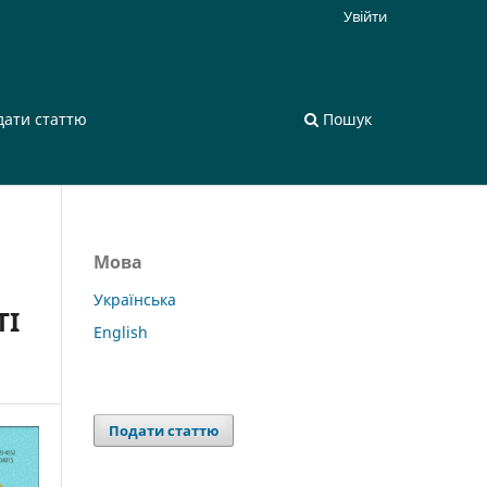
Увійти
дати статтю
Пошук
Мова
Українська
ТІ
English
Подати статтю