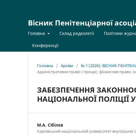
Вісник Пенітенціарної асоці
Головна
Склад редколегії
Політики журн
Конференції
Головна
/
Архіви
/
№ 1 (2026): ВІСНИК ПЕНІТЕ
Адміністративне право і процес; фінансове право; 
ЗАБЕЗПЕЧЕННЯ ЗАКОННОС
НАЦІОНАЛЬНОЇ ПОЛІЦІЇ 
М.А. Сібілєв
Харківський національний університет внутрішніх 