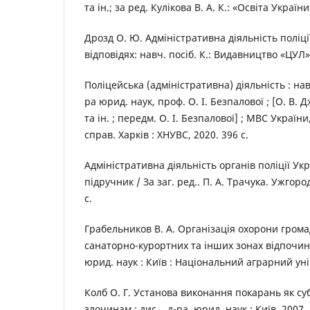
та ін.; за ред. Кулікова В. А. К.: «Освіта України
Дрозд О. Ю. Адміністративна діяльність поліці
відповідях: навч. посіб. К.: Видавництво «ЦУЛ» 
Поліцейська (адміністративна) діяльність : навч.
ра юрид. наук, проф. О. І. Безпалової ; [О. В.
та ін. ; передм. О. І. Безпалової] ; МВС України
справ. Харків : ХНУВС, 2020. 396 с.
Адміністративна діяльність органів поліції Укр
підручник / За заг. ред.. П. А. Трачука. Ужгоро
с.
Грабельников В. А. Організація охорони грома
санаторно-курортних та інших зонах відпочинк
юрид. наук : Київ : Національний аграрний уні
Колб О. Г. Установа виконання покарань як су
злочинам : дис... д-ра. юрид. наук : Київ. 2007. 