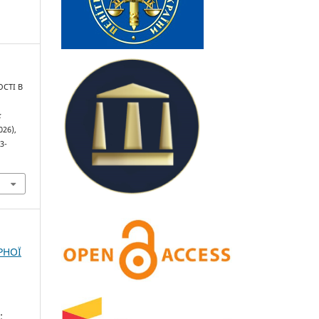
ОСТІ В
к
026),
3-
РНОЇ
;