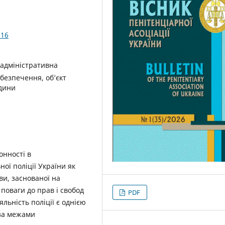
.16
 адміністративна
абезпечення, об’єкт
юдини
онності в
ної поліції України як
ви, заснованої на
поваги до прав і свобод
PDF
льність поліції є однією
оза межами