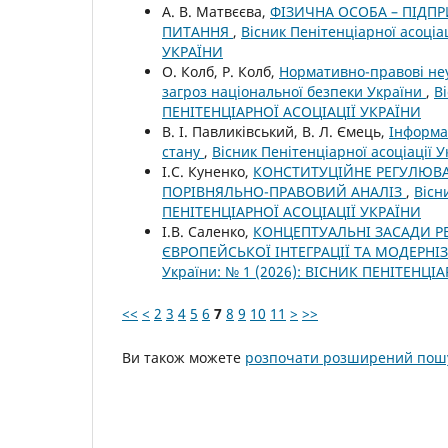
А. В. Матвєєва,
ФІЗИЧНА ОСОБА – ПІДП
ПИТАННЯ
,
Вісник Пенітенціарної асоціа
УКРАЇНИ
О. Колб, Р. Колб,
Нормативно-правові неуз
загроз національної безпеки України
,
В
ПЕНІТЕНЦІАРНОЇ АСОЦІАЦІЇ УКРАЇНИ
В. І. Павликівський, В. Л. Ємець,
Інформа
стану
,
Вісник Пенітенціарної асоціації
І.С. Куненко,
КОНСТИТУЦІЙНЕ РЕГУЛЮВА
ПОРІВНЯЛЬНО-ПРАВОВИЙ АНАЛІЗ
,
Вісн
ПЕНІТЕНЦІАРНОЇ АСОЦІАЦІЇ УКРАЇНИ
І.В. Саленко,
КОНЦЕПТУАЛЬНІ ЗАСАДИ Р
ЄВРОПЕЙСЬКОЇ ІНТЕГРАЦІЇ ТА МОДЕРНІ
України: № 1 (2026): ВІСНИК ПЕНІТЕНЦІ
<<
<
2
3
4
5
6
7
8
9
10
11
>
>>
Ви також можете
розпочати розширений пошу