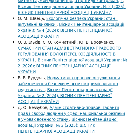
митної служби україни щодо протидії контрабанді
,
Вісник Пенітенціарної асоціації України: № 2 (2025):
ВІСНИК ПЕНІТЕНЦІАРНОЇ АСОЦІАЦІЇ УКРАЇНИ
О. М. Швець,
Екологічна безпека України: стан і
актуальні виклики
,
Вісник Пенітенціарної асоціації
України: № 4 (2024): ВІСНИК ПЕНІТЕНЦІАРНОЇ
АСОЦІАЦІЇ УКРАЇНИ
О. В. Ільків, С. О. Комнатний, Ю. В. Бровченко,
СУЧАСНИЙ СТАН АДМІНІСТРАТИВНО-ПРАВОВОГО
РЕГУЛЮВАННЯ ВОЛОНТЕРСЬКОЇ ДІЯЛЬНОСТІ В
УКРАЇНІ
,
Вісник Пенітенціарної асоціації України: №
2 (2026): ВІСНИК ПЕНІТЕНЦІАРНОЇ АСОЦІАЦІЇ
УКРАЇНИ
В. В. Бурдоль,
Нормативно-правове регулювання
забезпечення безпеки учасників кримінального
судочинства
,
Вісник Пенітенціарної асоціації
України: № 2 (2024): ВІСНИК ПЕНІТЕНЦІАРНОЇ
АСОЦІАЦІЇ УКРАЇНИ
Д. О. Беззубов,
Адміністративно-правові гарантії
прав і свобод людини у сфері національної безпеки
в умовах воєнного стану
,
Вісник Пенітенціарної
асоціації України: № 3 (2025): ВІСНИК
ПЕНІТЕНЦІАРНОЇ АСОЦІАЦІЇ УКРАЇНИ