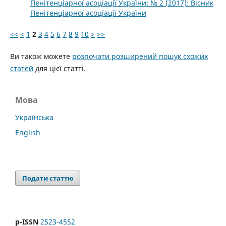
Пенітенціарної асоціації України: № 2 (2017): Вісник
Пенітенціарної асоціації України
<<
<
1
2
3
4
5
6
7
8
9
10
>
>>
Ви також можете
розпочати розширений пошук схожих
статей
для цієї статті.
Мова
Українська
English
Подати статтю
p-ISSN
2523-4552