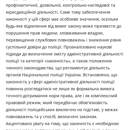
профілактичної, дозвільної, контрольно-наглядової та
юрисдикційної діяльності. Саме тому забезпечення
законності у цій сфері має особливе значення, оскільки
будь-яке відхилення від вимог закону може призвести до
порушення прав людини, зловживання владою,
перевищення службових повноважень і зниження рівня
суспільної довіри до поліції. Проаналізовано наукові
підходи до визначення змісту адміністративної діяльності
поліції та категорії «законність», а також положення
чинного законодавства, що регламентує діяльність
органів Національної поліції України. Встановлено, що
законність у сфері адміністративної діяльності поліції
повинна розглядатися не лише як формальна вимога
точного дотримання норм права, але і як комплексний
правовий режим, який передбачає обов’язковість
діяльності поліцейських виключно на підставі, у межах
повноважень та у спосіб, визначені законом.
Акцентовано увагу на тому, що законність є необхідною