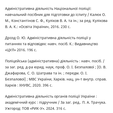
Адміністративна діяльність Національної поліції:
навчальний посібник для підготовки до іспиту / Калюк О.
М., Константінов С. Ф., Куліков В. А. та ін.; за ред. Кулікова
В. А. К.: «Освіта України», 2016. 230 с.
Дрозд О. Ю. Адміністративна діяльність поліції у
питаннях та відповідях: навч. посіб. К.: Видавництво
«ЦУЛ» 2016. 196 с.
Поліцейська (адміністративна) діяльність : навч. посіб. /
за заг. ред. д-ра юрид. наук, проф. О. І. Безпалової ; [О. В.
Джафарова, С. О. Шатрава та ін. ; передм. О. І.
Безпалової] ; МВС України, Харків. нац. ун-т внутр. справ.
Харків : ХНУВС, 2020. 396 с.
Адміністративна діяльність органів поліції України :
академічний курс : підручник / За заг. ред.. П. А. Трачука.
Ужгород: ТОВ «РИК-У». 2024. 316 с.