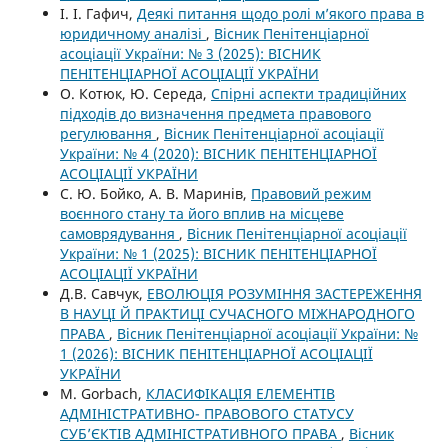
І. І. Гафич,
Деякі питання щодо ролі м’якого права в
юридичному аналізі
,
Вісник Пенітенціарної
асоціації України: № 3 (2025): ВІСНИК
ПЕНІТЕНЦІАРНОЇ АСОЦІАЦІЇ УКРАЇНИ
О. Котюк, Ю. Середа,
Спірні аспекти традиційних
підходів до визначення предмета правового
регулювання
,
Вісник Пенітенціарної асоціації
України: № 4 (2020): ВІСНИК ПЕНІТЕНЦІАРНОЇ
АСОЦІАЦІЇ УКРАЇНИ
С. Ю. Бойко, А. В. Маринів,
Правовий режим
воєнного стану та його вплив на місцеве
самоврядування
,
Вісник Пенітенціарної асоціації
України: № 1 (2025): ВІСНИК ПЕНІТЕНЦІАРНОЇ
АСОЦІАЦІЇ УКРАЇНИ
Д.В. Савчук,
ЕВОЛЮЦІЯ РОЗУМІННЯ ЗАСТЕРЕЖЕННЯ
В НАУЦІ Й ПРАКТИЦІ СУЧАСНОГО МІЖНАРОДНОГО
ПРАВА
,
Вісник Пенітенціарної асоціації України: №
1 (2026): ВІСНИК ПЕНІТЕНЦІАРНОЇ АСОЦІАЦІЇ
УКРАЇНИ
M. Gorbach,
КЛАСИФІКАЦІЯ ЕЛЕМЕНТІВ
АДМІНІСТРАТИВНО- ПРАВОВОГО СТАТУСУ
СУБ’ЄКТІВ АДМІНІСТРАТИВНОГО ПРАВА
,
Вісник