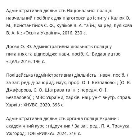
Адміністративна діяльність Національної поліції:
навчальний посібник для підготовки до іспиту / Калюк О.
М., Константінов С. Ф., Куліков В. А. та ін.; за ред. Кулікова
В. А. К.: «Освіта України», 2016. 230 с.
Дрозд О. Ю. Адміністративна діяльність поліції у
питаннях та відповідях: навч. посіб. К.: Видавництво
«ЦУЛ» 2016. 196 с.
Поліцейська (адміністративна) діяльність : навч. посіб. /
за заг. ред. д-ра юрид. наук, проф. О. І. Безпалової ; [О. В.
Джафарова, С. О. Шатрава та ін. ; передм. О. І.
Безпалової] ; МВС України, Харків. нац. ун-т внутр. справ.
Харків : ХНУВС, 2020. 396 с.
Адміністративна діяльність органів поліції України :
академічний курс : підручник / За заг. ред.. П. А. Трачука.
Ужгород: ТОВ «РИК-У». 2024. 316 с.