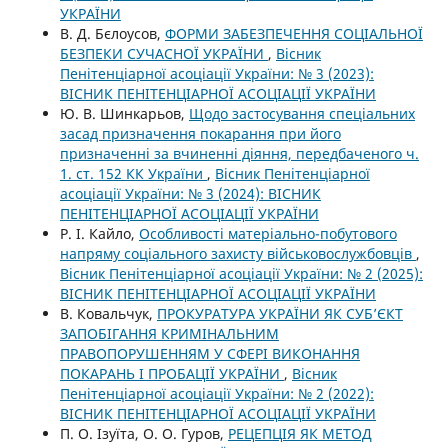
УКРАЇНИ
В. Д. Бєлоусов,
ФОРМИ ЗАБЕЗПЕЧЕННЯ СОЦІАЛЬНОЇ
БЕЗПЕКИ СУЧАСНОЇ УКРАЇНИ
,
Вісник
Пенітенціарної асоціації України: № 3 (2023):
ВІСНИК ПЕНІТЕНЦІАРНОЇ АСОЦІАЦІЇ УКРАЇНИ
Ю. В. Шинкарьов,
Щодо застосування спеціальних
засад призначення покарання при його
призначенні за вчиненні діяння, передбаченого ч.
1. ст. 152 КК України
,
Вісник Пенітенціарної
асоціації України: № 3 (2024): ВІСНИК
ПЕНІТЕНЦІАРНОЇ АСОЦІАЦІЇ УКРАЇНИ
Р. І. Кайло,
Особливості матеріально-побутового
напряму соціального захисту військовослужбовців
,
Вісник Пенітенціарної асоціації України: № 2 (2025):
ВІСНИК ПЕНІТЕНЦІАРНОЇ АСОЦІАЦІЇ УКРАЇНИ
В. Ковальчук,
ПРОКУРАТУРА УКРАЇНИ ЯК СУБ’ЄКТ
ЗАПОБІГАННЯ КРИМІНАЛЬНИМ
ПРАВОПОРУШЕННЯМ У СФЕРІ ВИКОНАННЯ
ПОКАРАНЬ І ПРОБАЦІЇ УКРАЇНИ
,
Вісник
Пенітенціарної асоціації України: № 2 (2022):
ВІСНИК ПЕНІТЕНЦІАРНОЇ АСОЦІАЦІЇ УКРАЇНИ
П. О. Ізуїта, О. О. Гуров,
РЕЦЕПЦІЯ ЯК МЕТОД