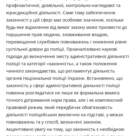
профілактичної, дозвільної, контрольно-наглядової та
юрисдикційної діяльності. Саме тому забезпечення
законності у цій сфері має особливе значення, оскільки
будь-яке відхилення від вимог закону може призвести до
порушення прав людини, зловживання владою,
перевищення службових повноважень і зниження рівня
суспільної довіри до поліції. Проаналізовано наукові
підходи до визначення змісту адміністративної діяльності
поліції та категорії «законність», а також положення
чинного законодавства, що регламентує діяльність
органів Національної поліції України. Встановлено, що
законність у сфері адміністративної діяльності поліції
повинна розглядатися не лише як формальна вимога
точного дотримання норм права, але і як комплексний
правовий режим, який передбачає обов’язковість
діяльності поліцейських виключно на підставі, у межах
повноважень та у спосіб, визначені законом.
Акцентовано увагу на тому, що законність є необхідною