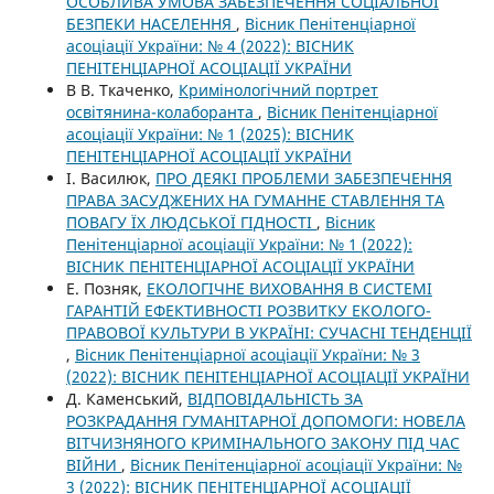
ОСОБЛИВА УМОВА ЗАБЕЗПЕЧЕННЯ СОЦІАЛЬНОЇ
БЕЗПЕКИ НАСЕЛЕННЯ
,
Вісник Пенітенціарної
асоціації України: № 4 (2022): ВІСНИК
ПЕНІТЕНЦІАРНОЇ АСОЦІАЦІЇ УКРАЇНИ
В В. Ткаченко,
Кримінологічний портрет
освітянина-колаборанта
,
Вісник Пенітенціарної
асоціації України: № 1 (2025): ВІСНИК
ПЕНІТЕНЦІАРНОЇ АСОЦІАЦІЇ УКРАЇНИ
І. Василюк,
ПРО ДЕЯКІ ПРОБЛЕМИ ЗАБЕЗПЕЧЕННЯ
ПРАВА ЗАСУДЖЕНИХ НА ГУМАННЕ СТАВЛЕННЯ ТА
ПОВАГУ ЇХ ЛЮДСЬКОЇ ГІДНОСТІ
,
Вісник
Пенітенціарної асоціації України: № 1 (2022):
ВІСНИК ПЕНІТЕНЦІАРНОЇ АСОЦІАЦІЇ УКРАЇНИ
Е. Позняк,
ЕКОЛОГІЧНЕ ВИХОВАННЯ В СИСТЕМІ
ГАРАНТІЙ ЕФЕКТИВНОСТІ РОЗВИТКУ ЕКОЛОГО-
ПРАВОВОЇ КУЛЬТУРИ В УКРАЇНІ: СУЧАСНІ ТЕНДЕНЦІЇ
,
Вісник Пенітенціарної асоціації України: № 3
(2022): ВІСНИК ПЕНІТЕНЦІАРНОЇ АСОЦІАЦІЇ УКРАЇНИ
Д. Каменський,
ВІДПОВІДАЛЬНІСТЬ ЗА
РОЗКРАДАННЯ ГУМАНІТАРНОЇ ДОПОМОГИ: НОВЕЛА
ВІТЧИЗНЯНОГО КРИМІНАЛЬНОГО ЗАКОНУ ПІД ЧАС
ВІЙНИ
,
Вісник Пенітенціарної асоціації України: №
3 (2022): ВІСНИК ПЕНІТЕНЦІАРНОЇ АСОЦІАЦІЇ