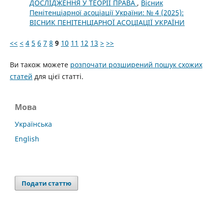
ДОСЛІДЖЕННЯ У ТЕОРІЇ ПРАВА
,
Вісник
Пенітенціарної асоціації України: № 4 (2025):
ВІСНИК ПЕНІТЕНЦІАРНОЇ АСОЦІАЦІЇ УКРАЇНИ
<<
<
4
5
6
7
8
9
10
11
12
13
>
>>
Ви також можете
розпочати розширений пошук схожих
статей
для цієї статті.
Мова
Українська
English
Подати статтю