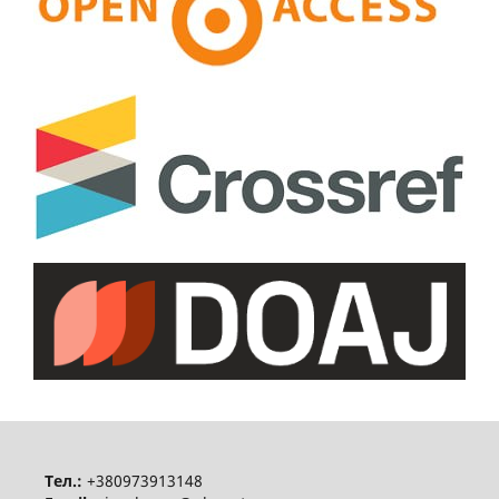
Тел.:
+380973913148