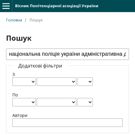
Вісник Пенітенціарної асоціації України
Головна
/
Пошук
Пошук
Додаткові фільтри
З
По
Автори