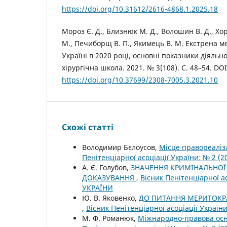
https://doi.org/10.31612/2616-4868.1.2025.18
Мороз Є. Д., Близнюк М. Д., Волошин В. Д., Хор
М., Печиборщ В. П., Якимець В. М. Екстрена 
Україні в 2020 році, основні показники діяльно
хірургічна школа. 2021. № 3(108). С. 48–54. DOI
https://doi.org/10.37699/2308-7005.3.2021.10
Схожі статті
Володимир Бєлоусов,
Місце правореаліза
Пенітенціарної асоціації України: № 2 
А. Є. Голубов,
ЗНАЧЕННЯ КРИМІНАЛЬНОЇ
ДОКАЗУВАННЯ
,
Вісник Пенітенціарної а
УКРАЇНИ
Ю. В. Яковенко,
ДО ПИТАННЯ МЕРИТОКРА
,
Вісник Пенітенціарної асоціації Украї
М. Ф. Романюк,
Міжнародно-правова осн