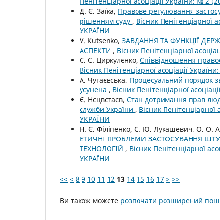
Пенітенціарної асоціації України: № 2 
Д. Є. Заїка,
Правове регулювання застосу
рішенням суду
,
Вісник Пенітенціарної а
УКРАЇНИ
V. Кutsenko,
ЗАВДАННЯ ТА ФУНКЦІЇ ДЕРЖ
АСПЕКТИ
,
Вісник Пенітенціарної асоціац
С. С. Циркулєнко,
Співвідношення правоо
Вісник Пенітенціарної асоціації Україн
А. Чугаєвська,
Процесуальний порядок зв
усунена
,
Вісник Пенітенціарної асоціац
Є. Нєцвєтаєв,
Стан дотримання прав люд
служби України
,
Вісник Пенітенціарної 
УКРАЇНИ
Н. Є. Філіпенко, С. Ю. Лукашевич, О. О. 
ЕТИЧНІ ПРОБЛЕМИ ЗАСТОСУВАННЯ ШТУ
ТЕХНОЛОГІЙ
,
Вісник Пенітенціарної асо
УКРАЇНИ
<<
<
8
9
10
11
12
13
14
15
16
17
>
>>
Ви також можете
розпочати розширений пошу