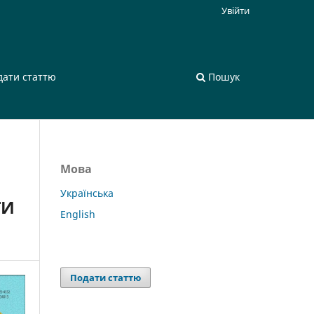
Увійти
дати статтю
Пошук
Мова
Українська
ГИ
English
Подати статтю