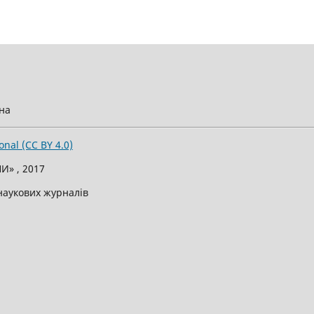
їна
onal (CC BY 4.0)
И» , 2017
 наукових журналів