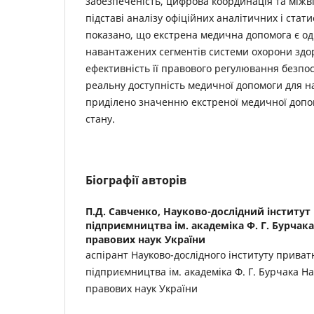
забезпеченість, цифрова координація та міжв
підставі аналізу офіційних аналітичних і стат
показано, що екстрена медична допомога є од
навантажених сегментів системи охорони здор
ефективність її правового регулювання безпо
реальну доступність медичної допомоги для н
приділено значенню екстреної медичної допо
стану.
Біографії авторів
П.Д. Савченко,
Науково-дослідний інститут 
підприємництва ім. академіка Ф. Г. Бурчака
правових наук України
аспірант Науково-дослідного інституту приват
підприємництва ім. академіка Ф. Г. Бурчака На
правових наук України