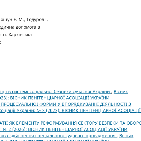
ошун Е. М., Тодуров І.
медична допомога в
сті. Харківська
:
ції в системі соціальної безпеки сучасної України
,
Вісник
(2023): ВІСНИК ПЕНІТЕНЦІАРНОЇ АСОЦІАЦІЇ УКРАЇНИ
 ПРОЦЕСУАЛЬНОЇ ФОРМИ У ВПОРЯДКУВАННІ ДІЯЛЬНОСТІ З
соціації України: № 3 (2023): ВІСНИК ПЕНІТЕНЦІАРНОЇ АСОЦІАЦІЇ
ТІЇ ЯК ЕЛЕМЕНТУ РЕФОРМУВАННЯ СЕКТОРУ БЕЗПЕКИ ТА ОБОР
ни: № 2 (2026): ВІСНИК ПЕНІТЕНЦІАРНОЇ АСОЦІАЦІЇ УКРАЇНИ
ова здійснення спеціального судового провадження
,
Вісник