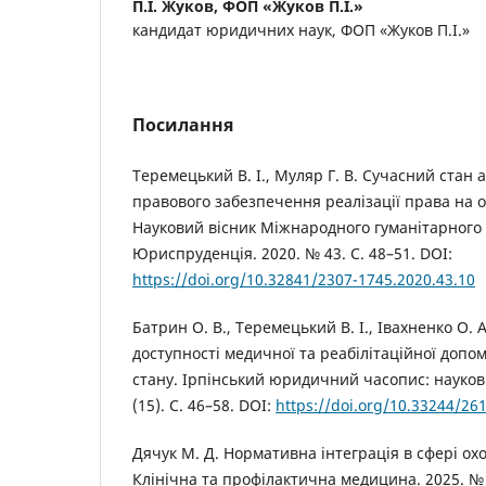
П.І. Жуков,
ФОП «Жуков П.І.»
кандидат юридичних наук, ФОП «Жуков П.І.»
Посилання
Теремецький В. І., Муляр Г. В. Сучасний стан 
правового забезпечення реалізації права на о
Науковий вісник Міжнародного гуманітарного у
Юриспруденція. 2020. № 43. С. 48–51. DOI:
https://doi.org/10.32841/2307-1745.2020.43.10
Батрин О. В., Теремецький В. І., Івахненко О. А
доступності медичної та реабілітаційної допом
стану. Ірпінський юридичний часопис: науков
(15). С. 46–58. DOI:
https://doi.org/10.33244/26
Дячук М. Д. Нормативна інтеграція в сфері ох
Клінічна та профілактична медицина. 2025. № 1