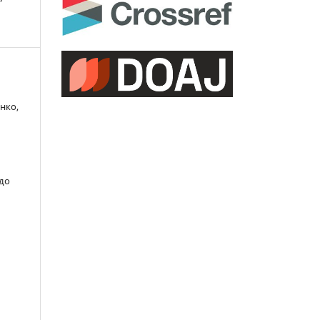
енко,
 до