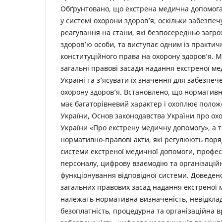
Обґрунтовано, що екстрена медична допомога
у системі охорони здоров’я, оскільки забезпеч
реагування на стани, які безпосередньо заг
здоров’ю особи, та виступає одним із практичн
конституційного права на охорону здоров’я. М
загальні правові засади надання екстреної м
Україні та з’ясувати їх значення для забезпе
охорону здоров’я. Встановлено, що нормативне
має багаторівневий характер і охоплює полож
України, Основ законодавства України про охо
України «Про екстрену медичну допомогу», а т
нормативно-правові акти, які регулюють поря
системи екстреної медичної допомоги, профес
персоналу, цифрову взаємодію та організаці
функціонування відповідної системи. Доведен
загальних правових засад надання екстреної
належать нормативна визначеність, невідкладн
безоплатність, процедурна та організаційна в