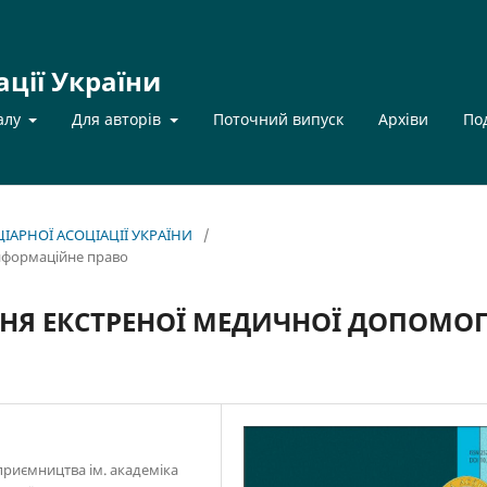
ації України
алу
Для авторів
Поточний випуск
Архіви
По
НЦІАРНОЇ АСОЦІАЦІЇ УКРАЇНИ
/
інформаційне право
ННЯ ЕКСТРЕНОЇ МЕДИЧНОЇ ДОПОМО
приємництва ім. академіка