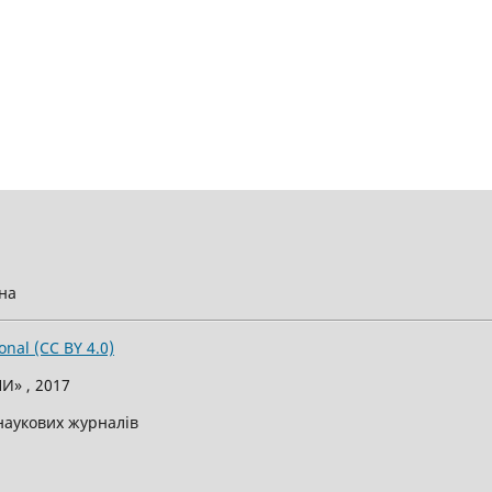
їна
onal (CC BY 4.0)
И» , 2017
 наукових журналів