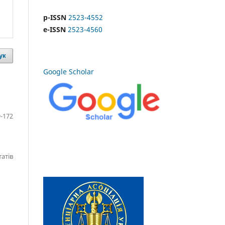
p-ISSN
2523-4552
e-ISSN
2523-4560
ук
Google Scholar
-172
татів