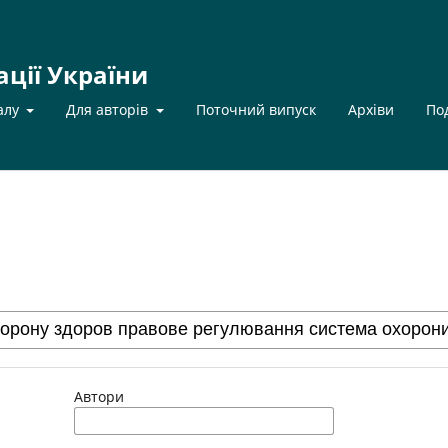
ації України
алу
Для авторів
Поточний випуск
Архіви
По
Автори