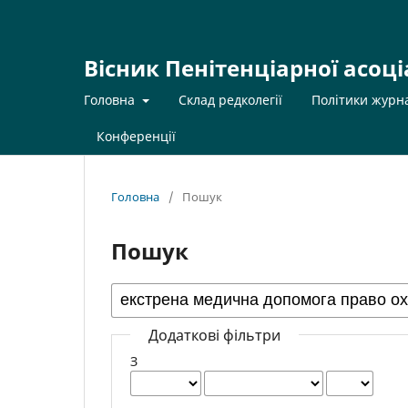
Вісник Пенітенціарної асоці
Головна
Склад редколегії
Політики журн
Конференції
Головна
/
Пошук
Пошук
Додаткові фільтри
З