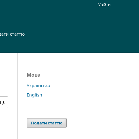
Увійти
дати статтю
Мова
Українська
English
Подати статтю