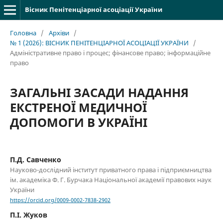
Вісник Пенітенціарної асоціації України
Головна
/
Архіви
/
№ 1 (2026): ВІСНИК ПЕНІТЕНЦІАРНОЇ АСОЦІАЦІЇ УКРАЇНИ
/
Адміністративне право і процес; фінансове право; інформаційне
право
ЗАГАЛЬНІ ЗАСАДИ НАДАННЯ
ЕКСТРЕНОЇ МЕДИЧНОЇ
ДОПОМОГИ В УКРАЇНІ
П.Д. Савченко
Науково-дослідний інститут приватного права і підприємництва
ім. академіка Ф. Г. Бурчака Національної академії правових наук
України
https://orcid.org/0009-0002-7838-2902
П.І. Жуков