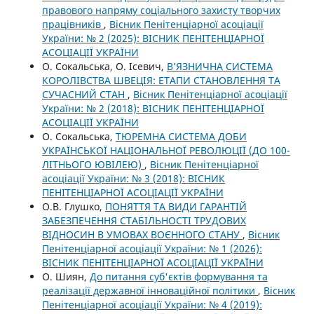
правового напряму соціального захисту творчих
працівників
,
Вісник Пенітенціарної асоціації
України: № 2 (2025): ВІСНИК ПЕНІТЕНЦІАРНОЇ
АСОЦІАЦІЇ УКРАЇНИ
О. Сокальська, О. Ісевич,
В’ЯЗНИЧНА СИСТЕМА
КОРОЛІВСТВА ШВЕЦІЯ: ЕТАПИ СТАНОВЛЕННЯ ТА
СУЧАСНИЙ СТАН
,
Вісник Пенітенціарної асоціації
України: № 2 (2018): ВІСНИК ПЕНІТЕНЦІАРНОЇ
АСОЦІАЦІЇ УКРАЇНИ
О. Сокальська,
ТЮРЕМНА СИСТЕМА ДОБИ
УКРАЇНСЬКОЇ НАЦІОНАЛЬНОЇ РЕВОЛЮЦІЇ (ДО 100-
ЛІТНЬОГО ЮВІЛЕЮ)
,
Вісник Пенітенціарної
асоціації України: № 3 (2018): ВІСНИК
ПЕНІТЕНЦІАРНОЇ АСОЦІАЦІЇ УКРАЇНИ
О.В. Глушко,
ПОНЯТТЯ ТА ВИДИ ГАРАНТІЙ
ЗАБЕЗПЕЧЕННЯ СТАБІЛЬНОСТІ ТРУДОВИХ
ВІДНОСИН В УМОВАХ ВОЄННОГО СТАНУ
,
Вісник
Пенітенціарної асоціації України: № 1 (2026):
ВІСНИК ПЕНІТЕНЦІАРНОЇ АСОЦІАЦІЇ УКРАЇНИ
О. Шиян,
До питання суб'єктів формування та
реалізації державної інноваційної політики
,
Вісник
Пенітенціарної асоціації України: № 4 (2019):