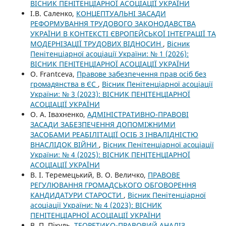
ВІСНИК ПЕНІТЕНЦІАРНОЇ АСОЦІАЦІЇ УКРАЇНИ
І.В. Саленко,
КОНЦЕПТУАЛЬНІ ЗАСАДИ
РЕФОРМУВАННЯ ТРУДОВОГО ЗАКОНОДАВСТВА
УКРАЇНИ В КОНТЕКСТІ ЄВРОПЕЙСЬКОЇ ІНТЕГРАЦІЇ ТА
МОДЕРНІЗАЦІЇ ТРУДОВИХ ВІДНОСИН
,
Вісник
Пенітенціарної асоціації України: № 1 (2026):
ВІСНИК ПЕНІТЕНЦІАРНОЇ АСОЦІАЦІЇ УКРАЇНИ
O. Frantсeva,
Правове забезпечення прав осіб без
громадянства в ЄС
,
Вісник Пенітенціарної асоціації
України: № 3 (2023): ВІСНИК ПЕНІТЕНЦІАРНОЇ
АСОЦІАЦІЇ УКРАЇНИ
О. А. Івахненко,
АДМІНІСТРАТИВНО-ПРАВОВІ
ЗАСАДИ ЗАБЕЗПЕЧЕННЯ ДОПОМІЖНИМИ
ЗАСОБАМИ РЕАБІЛІТАЦІЇ ОСІБ З ІНВАЛІДНІСТЮ
ВНАСЛІДОК ВІЙНИ
,
Вісник Пенітенціарної асоціації
України: № 4 (2025): ВІСНИК ПЕНІТЕНЦІАРНОЇ
АСОЦІАЦІЇ УКРАЇНИ
В. І. Теремецький, В. О. Величко,
ПРАВОВЕ
РЕГУЛЮВАННЯ ГРОМАДСЬКОГО ОБГОВОРЕННЯ
КАНДИДАТУРИ СТАРОСТИ
,
Вісник Пенітенціарної
асоціації України: № 4 (2023): ВІСНИК
ПЕНІТЕНЦІАРНОЇ АСОЦІАЦІЇ УКРАЇНИ
В. П. Пікуль,
ТЕОРЕТИКО-ПРАВОВИЙ АНАЛІЗ