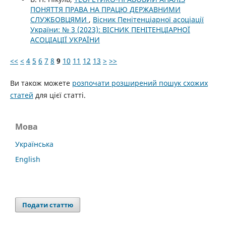
ПОНЯТТЯ ПРАВА НА ПРАЦЮ ДЕРЖАВНИМИ
СЛУЖБОВЦЯМИ
,
Вісник Пенітенціарної асоціації
України: № 3 (2023): ВІСНИК ПЕНІТЕНЦІАРНОЇ
АСОЦІАЦІЇ УКРАЇНИ
<<
<
4
5
6
7
8
9
10
11
12
13
>
>>
Ви також можете
розпочати розширений пошук схожих
статей
для цієї статті.
Мова
Українська
English
Подати статтю