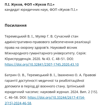
П.І. Жуков,
ФОП «Жуков П.І.»
кандидат юридичних наук, ФОП «Жуков П.І.»
Посилання
Теремецький В. І., Муляр Г. В. Сучасний стан
адміністративно-правового забезпечення реалізації
права на охорону здоров’я. Науковий вісник
Міжнародного гуманітарного університету. Серія:
Юриспруденція. 2020. № 43. С. 48–51. DOI:
https://doi.org/10.32841/2307-1745.2020.43.10
Батрин О. В., Теремецький В. І., Івахненко О. А. Правові
гарантії доступності медичної та реабілітаційної
допомоги в період дії воєнного стану. Ірпінський
юридичний часопис: науковий журнал. 2024. Вип. 2 (15).
С. 46–58. DOI:
https://doi.org/10.33244/2617-4154-
2(15)-2024-46-58
.