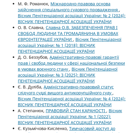
М. Ф. Романюк,
Міжнародно-правова основа
здійснення спеціального судового провадження
,
Вісник Пенітенціарної асоціації України: № 2 (2024):
ВІСНИК ПЕНІТЕНЦІАРНОЇ АСОЦІАЦІЇ УКРАЇНИ
О. В. Славна,
Славна О.В. ЗАБЕЗПЕЧЕННЯ ПРАВ І
СВОБОД ЛЮДИНИ ТА ГРОМАДЯНИНА В УМОВАХ
ЄВРОІНТЕГРАЦІІЇ УКРАЇНИ
,
Вісник Пенітенціарної
асоціації України: № 1 (2018): ВІСНИК
ПЕНІТЕНЦІАРНОЇ АСОЦІАЦІЇ УКРАЇНИ
Д. О. Беззубов,
Адміністративно-правові гарантії
прав і свобод людини у сфері національної безпеки
в умовах воєнного стану
,
Вісник Пенітенціарної
асоціації України: № 3 (2025): ВІСНИК
ПЕНІТЕНЦІАРНОЇ АСОЦІАЦІЇ УКРАЇНИ
Є. В. Дуліба,
Адміністративно-правовий статус
слідчого судді вищого антикорупційного суду
,
Вісник Пенітенціарної асоціації України: № 4 (2024):
ВІСНИК ПЕНІТЕНЦІАРНОЇ АСОЦІАЦІЇ УКРАЇНИ
А. Степанюк,
ПРАВОВИЙ СТАН КАРАНОСТІ
,
Вісник
Пенітенціарної асоціації України: № 1 (2022):
ВІСНИК ПЕНІТЕНЦІАРНОЇ АСОЦІАЦІЇ УКРАЇНИ
Є. Кузьмічова-Кисленко,
Тимчасовий доступ до