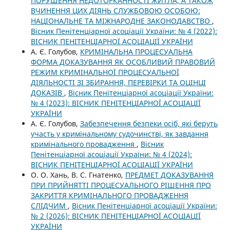
ПОРУШЕННЯ НЕДОТОРКАННОСТІ ЖИТЛА, А ТАКОЖ
ВЧИНЕННЯ ЦИХ ДІЯНЬ СЛУЖБОВОЮ ОСОБОЮ:
НАЦІОНАЛЬНЕ ТА МІЖНАРОДНЕ ЗАКОНОДАВСТВО
,
Вісник Пенітенціарної асоціації України: № 4 (2022):
ВІСНИК ПЕНІТЕНЦІАРНОЇ АСОЦІАЦІЇ УКРАЇНИ
А. Є. Голубов,
КРИМІНАЛЬНА ПРОЦЕСУАЛЬНА
ФОРМА ДОКАЗУВАННЯ ЯК ОСОБЛИВИЙ ПРАВОВИЙ
РЕЖИМ КРИМІНАЛЬНОЇ ПРОЦЕСУАЛЬНОЇ
ДІЯЛЬНОСТІ ЗІ ЗБИРАННЯ, ПЕРЕВІРКИ ТА ОЦІНЦІ
ДОКАЗІВ
,
Вісник Пенітенціарної асоціації України:
№ 4 (2023): ВІСНИК ПЕНІТЕНЦІАРНОЇ АСОЦІАЦІЇ
УКРАЇНИ
А. Є. Голубов,
Забезпечення безпеки осіб, які беруть
участь у кримінальному судочинстві, як завдання
кримінального провадження
,
Вісник
Пенітенціарної асоціації України: № 4 (2024):
ВІСНИК ПЕНІТЕНЦІАРНОЇ АСОЦІАЦІЇ УКРАЇНИ
О. О. Хань, В. С. Гнатенко,
ПРЕДМЕТ ДОКАЗУВАННЯ
ПРИ ПРИЙНЯТТІ ПРОЦЕСУАЛЬНОГО РІШЕННЯ ПРО
ЗАКРИТТЯ КРИМІНАЛЬНОГО ПРОВАДЖЕННЯ
СЛІДЧИМ
,
Вісник Пенітенціарної асоціації України:
№ 2 (2026): ВІСНИК ПЕНІТЕНЦІАРНОЇ АСОЦІАЦІЇ
УКРАЇНИ