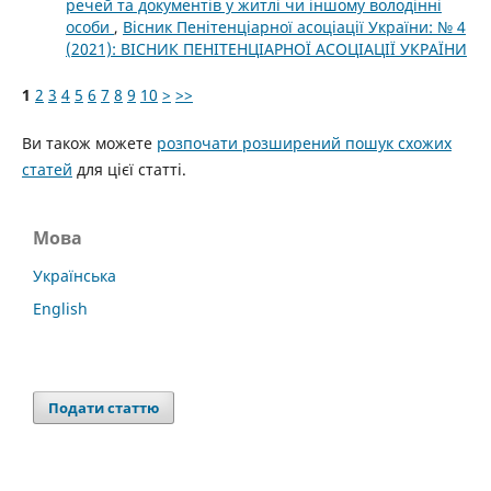
речей та документів у житлі чи іншому володінні
особи
,
Вісник Пенітенціарної асоціації України: № 4
(2021): ВІСНИК ПЕНІТЕНЦІАРНОЇ АСОЦІАЦІЇ УКРАЇНИ
1
2
3
4
5
6
7
8
9
10
>
>>
Ви також можете
розпочати розширений пошук схожих
статей
для цієї статті.
Мова
Українська
English
Подати статтю