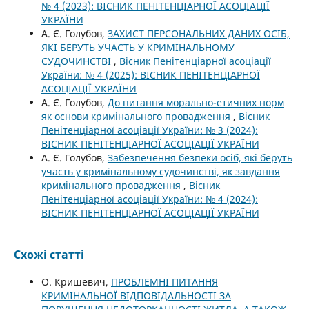
№ 4 (2023): ВІСНИК ПЕНІТЕНЦІАРНОЇ АСОЦІАЦІЇ
УКРАЇНИ
А. Є. Голубов,
ЗАХИСТ ПЕРСОНАЛЬНИХ ДАНИХ ОСІБ,
ЯКІ БЕРУТЬ УЧАСТЬ У КРИМІНАЛЬНОМУ
СУДОЧИНСТВІ
,
Вісник Пенітенціарної асоціації
України: № 4 (2025): ВІСНИК ПЕНІТЕНЦІАРНОЇ
АСОЦІАЦІЇ УКРАЇНИ
А. Є. Голубов,
До питання морально-етичних норм
як основи кримінального провадження
,
Вісник
Пенітенціарної асоціації України: № 3 (2024):
ВІСНИК ПЕНІТЕНЦІАРНОЇ АСОЦІАЦІЇ УКРАЇНИ
А. Є. Голубов,
Забезпечення безпеки осіб, які беруть
участь у кримінальному судочинстві, як завдання
кримінального провадження
,
Вісник
Пенітенціарної асоціації України: № 4 (2024):
ВІСНИК ПЕНІТЕНЦІАРНОЇ АСОЦІАЦІЇ УКРАЇНИ
Схожі статті
О. Кришевич,
ПРОБЛЕМНІ ПИТАННЯ
КРИМІНАЛЬНОЇ ВІДПОВІДАЛЬНОСТІ ЗА