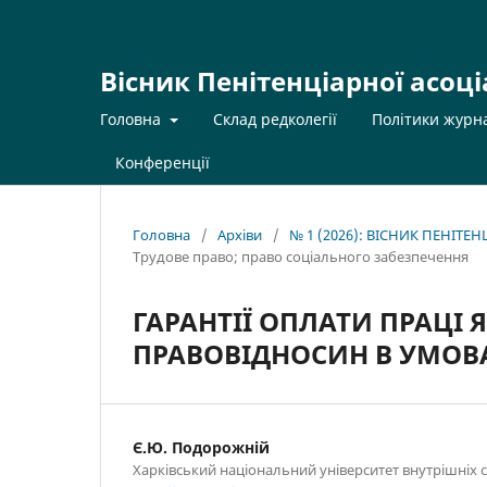
Вісник Пенітенціарної асоці
Головна
Склад редколегії
Політики журн
Конференції
Головна
/
Архіви
/
№ 1 (2026): ВІСНИК ПЕНІТЕ
Трудове право; право соціального забезпечення
ГАРАНТІЇ ОПЛАТИ ПРАЦІ 
ПРАВОВІДНОСИН В УМОВ
Є.Ю. Подорожній
Харківський національний університет внутрішніх 