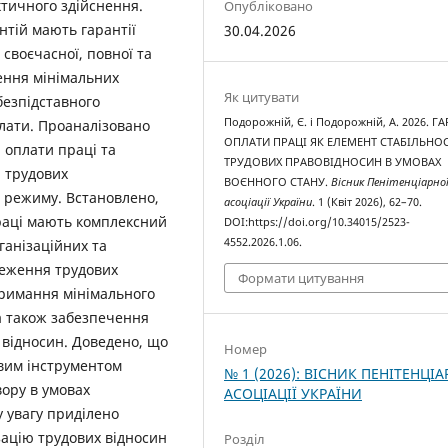
ктичного здійснення.
Опубліковано
тій мають гарантії
30.04.2026
своєчасної, повної та
ення мінімальних
Як цитувати
безпідставного
Подорожній, Є. і Подорожній, А. 2026. ГА
лати. Проаналізовано
ОПЛАТИ ПРАЦІ ЯК ЕЛЕМЕНТ СТАБІЛЬНОС
й оплати праці та
ТРУДОВИХ ПРАВОВІДНОСИН В УМОВАХ
і трудових
ВОЄННОГО СТАНУ.
Вісник Пенітенціарно
 режиму. Встановлено,
асоціації України
. 1 (Квіт 2026), 62–70.
праці мають комплексний
DOI:https://doi.org/10.34015/2523-
4552.2026.1.06.
ганізаційних та
реження трудових
Формати цитування
тримання мінімального
 а також забезпечення
 відносин. Доведено, що
Номер
ивим інструментом
№ 1 (2026): ВІСНИК ПЕНІТЕНЦІА
вору в умовах
АСОЦІАЦІЇ УКРАЇНИ
у увагу приділено
зацію трудових відносин
Розділ