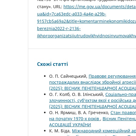
стану». URL:
https://me.gov.ua/documents/deta
ua&id=7ca63edc-a033-4a4e-a29b-
9157cb5a69a2&title=komentarminekonomikidoza
bereznia2022-r-2136-
ikhproorganizatsiiutrudovikhvidnosinvumovak
Схожі статті
О. П. Сайнецький,
Правове регулювання 
постраждалих внаслідок збройної агресії
(2025): ВІСНИК ПЕНІТЕНЦІАРНОЇ АСОЦІА
О. Г. Колб, О. В. Ілінський,
Соціально-пра
злочинності, суб’єктом якої є російська
(2025): ВІСНИК ПЕНІТЕНЦІАРНОЇ АСОЦІА
О. Н. Ярмиш, В. А. Греченко,
Стан правоп
на початку 1970-х років
,
Вісник Пенітенц
АСОЦІАЦІЇ УКРАЇНИ
К. М. Біда,
Міжнародний комерційний арб