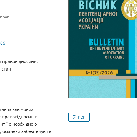
справ
.06
ві правовідносини,
 стан
один із ключових
х правовідносин в
PDF
нтії є необхідною
, оскільки забезпечують