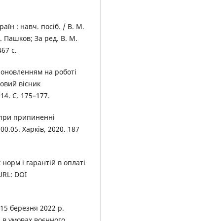
їн : навч. посіб. / В. М.
. Пашков; За ред. В. М.
467 с.
 поновленням на роботі
ковий вісник
4. С. 175–177.
 при припиненні
00.05. Харків, 2020. 187
норм і гарантій в оплаті
URL: DOI
15 березня 2022 р.
 в умовах воєнного