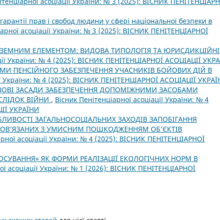
ітенціарної асоціації України: № 3 (2025): ВІСНИК ПЕНІТЕНЦІАР
гарантії прав і свобод людини у сфері національної безпеки в
арної асоціації України: № 3 (2025): ВІСНИК ПЕНІТЕНЦІАРНОЇ
НОЗЕМНИМ ЕЛЕМЕНТОМ: ВИДОВА ТИПОЛОГІЯ ТА ЮРИСДИКЦІЙНІ
ції України: № 4 (2025): ВІСНИК ПЕНІТЕНЦІАРНОЇ АСОЦІАЦІЇ УКР
МИ ПЕНСІЙНОГО ЗАБЕЗПЕЧЕННЯ УЧАСНИКІВ БОЙОВИХ ДІЙ В
ії України: № 4 (2025): ВІСНИК ПЕНІТЕНЦІАРНОЇ АСОЦІАЦІЇ УКРА
ВОВІ ЗАСАДИ ЗАБЕЗПЕЧЕННЯ ДОПОМІЖНИМИ ЗАСОБАМИ
АСЛІДОК ВІЙНИ
,
Вісник Пенітенціарної асоціації України: № 4
ЦІЇ УКРАЇНИ
БЛИВОСТІ ЗАГАЛЬНОСОЦІАЛЬНИХ ЗАХОДІВ ЗАПОБІГАННЯ
ОВ’ЯЗАНИХ З УМИСНИМ ПОШКОДЖЕННЯМ ОБ’ЄКТІВ
арної асоціації України: № 4 (2025): ВІСНИК ПЕНІТЕНЦІАРНОЇ
ОСУВАННЯ» ЯК ФОРМИ РЕАЛІЗАЦІЇ ЕКОЛОГІЧНИХ НОРМ В
ої асоціації України: № 1 (2026): ВІСНИК ПЕНІТЕНЦІАРНОЇ