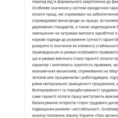
перехід від їх формального закріплення до фа
Особливе значення у системі юридичних гаран
оплати праці, які спрямовані на забезпечення 
справедливої винагороди за працю, встановл
державних стандартів, а також недопущення 
зменшення чи затримки виплати заробітної п
наукові підходи до розуміння сутності гаранті
розкрито їх значення як елементу стабільност
правовідносин в умовах особливого правового
що в умовах воєнного стану гарантії оплати 
характер і охоплюють сукупність правових, ор
економічних механізмів, спрямованих на збе
зв’язків між працівником і роботодавцем, під
рівня матеріальної захищеності працівників,
безперервності та передбачуваності трудових
саме гарантії оплати праці виступають важл
балансування інтересів сторін трудового дого
підвищених ризиків і нестабільності. Особлив
аналізу положень Закону України «Про органі