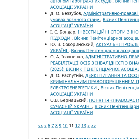
автономії арбітражних судів
,
Вісник Пен
АСОЦІАЦІЇ УКРАЇНИ
Д. О. Беззубов,
Адміністративно-правові 
умовах воєнного стану
,
Вісник Пенітенці
АСОЦІАЦІЇ УКРАЇНИ
І. С. Бондар,
ІНВЕСТИЦІЙНІ СПОРИ З І
ПІДХОДИ
,
Вісник Пенітенціарної асоціа
Ю. В. Сокоринський,
АКТУАЛЬНІ ПРОБЛЕ
УКРАЇНІ
,
Вісник Пенітенціарної асоціац
О. А. Івахненко,
АДМІНІСТРАТИВНО-ПРА
РЕАБІЛІТАЦІЇ ОСІБ З ІНВАЛІДНІСТЮ ВН
(2025): ВІСНИК ПЕНІТЕНЦІАРНОЇ АСОЦІА
Д. О. Распутній,
ДЕЯКІ ПИТАННЯ ТА ОСО
КРИМІНАЛЬНИМ ПРАВОПОРУШЕННЯМ П
ЕЛЕКТРОЕНЕРГЕТИКИ
,
Вісник Пенітенці
АСОЦІАЦІЇ УКРАЇНИ
О.В. Бернацький,
ПОНЯТТЯ «ПРАВОЗАСТ
СУЧАСНІЙ УКРАЇНІ
,
Вісник Пенітенціарн
АСОЦІАЦІЇ УКРАЇНИ
<<
<
6
7
8
9
10
11
12
13
>
>>