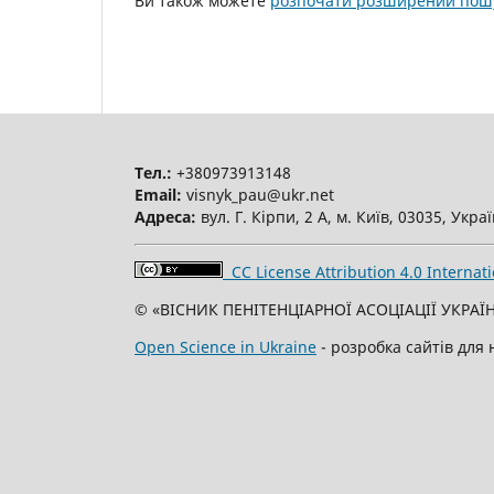
Ви також можете
розпочати розширений пошу
Тел.:
+380973913148
Email:
visnyk_pau@ukr.net
Адреса:
вул. Г. Кірпи, 2 А, м. Київ, 03035, Укра
CC License Attribution 4.0 Internati
© «ВІСНИК ПЕНІТЕНЦІАРНОЇ АСОЦІАЦІЇ УКРАЇН
Open Science in Ukraine
- розробка сайтів для