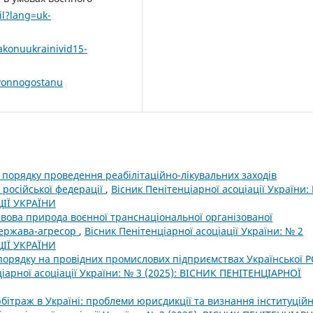
il?lang=uk-
konuukrainivid15-
hvonnogostanu
порядку проведення реабілітаційно-лікувальних заходів
 російської федерації
,
Вісник Пенітенціарної асоціації України:
ЦІЇ УКРАЇНИ
вова природа воєнної транснаціональної організованої
 держава-агресор
,
Вісник Пенітенціарної асоціації України: № 2
ЦІЇ УКРАЇНИ
орядку на провідних промислових підприємствах Української Р
іарної асоціації України: № 3 (2025): ВІСНИК ПЕНІТЕНЦІАРНОЇ
ітраж в Україні: проблеми юрисдикції та визнання інституційн