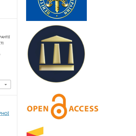
РАНТІЇ
ТІ
ї
РНОЇ