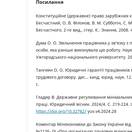
Посилання
Конституційне (державне) право зарубіжних кра
Бесчастний, О. В. Філонов, В. М. Субботін, С. М
Бесчастного. 2-ге вид., стер. К.: Знання, 2008. 
Дума О. О. Звільнення працівника у зв’язку з
особи, яка раніше виконувала цю роботу. Нау
Ужгородського національного університету. 201
Тангиян О. О. Юридичні гарантії працівників
трудового договору. дис… канд. юрид. наук. 12.
с.
Гладир В. Державне регулювання мінімальних 
праці. Юридичний вісник. 2024/4. С. 219-224. 
https://doi.org/10.32782/
yuv.v4.2024.28
Коментар Мінекономіки до Закону України від 
№2136- IX «Про організацію трудових відносин