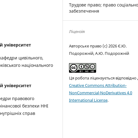
Трудове право; право соціальн
забезпечення
Ліцензія
й університет
Авторське право (c) 2026 Є.Ю.
Подорожній, А.Ю. Подорожній
кафедри цивільного,
рківського національного
Ця робота ліцензується відповідно
Creative Commons Attribution-
й університет
NonCommercial-NoDerivatives 4.0
федри правового
International License
.
фінансової безпеки ННІ
внутрішніх справ