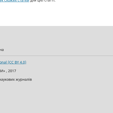
к схожих статей
для цієї статті.
їна
onal (CC BY 4.0)
И» , 2017
 наукових журналів