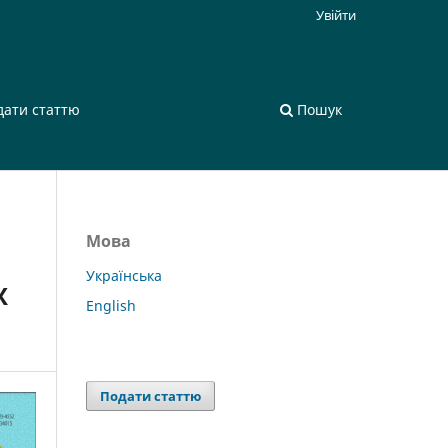
Увійти
дати статтю
Пошук
Мова
Українська
Х
English
Подати статтю