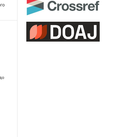
ого
 до