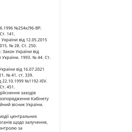
06.1996 №254к/96-ВР.
Ст. 141.
 України від 12.05.2015
015. № 28. Ст. 250.
 : Закон України від
 України. 1993. № 44. Ст.
країни від 16.07.2021
1. № 41. ст. 339.
д 22.10.1999 №1192-XIV.
Ст. 451.
ійснення заходів
 Розпорядження Кабінету
ійний вісник України.
модії центральних
рганів щодо залучення,
контролю за