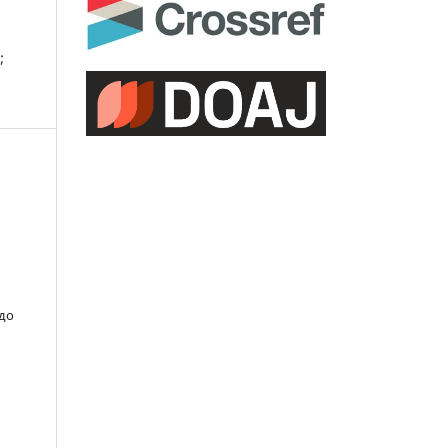
;
 до