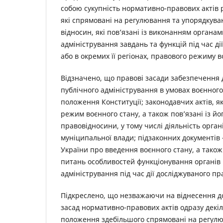
собою сукупність нормативно-правових актів 
які спрямовані на регулювання та упорядкува
відносин, які пов’язані із виконанням органа
адміністрування завдань та функцій під час дії
або в окремих її регіонах, правового режиму в
Відзначено, що правові засади забезпечення д
публічного адміністрування в умовах воєнног
положення Конституції; законодавчих актів, 
режим воєнного стану, а також пов’язані із й
правовідносини, у тому числі діяльність орган
муніципальної влади; підзаконних документів 
України про введення воєнного стану, а також
питань особливостей функціонування органів 
адміністрування під час дії досліджуваного п
Підкреслено, що незважаючи на віднесення д
засад нормативно-правових актів одразу декіль
положення здебільшого спрямовані на регулю