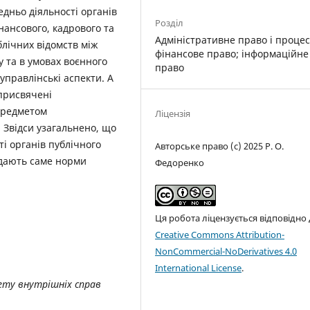
едньо діяльності органів
Розділ
інансового, кадрового та
Адміністративне право і процес
блічних відомств між
фінансове право; інформаційне
 та в умовах воєнного
право
-управлінські аспекти. А
 присвячені
предметом
Ліцензія
. Звідси узагальнено, що
і органів публічного
Авторське право (c) 2025 Р. О.
адають саме норми
Федоренко
Ця робота ліцензується відповідно
Creative Commons Attribution-
NonCommercial-NoDerivatives 4.0
International License
.
тету внутрішніх справ