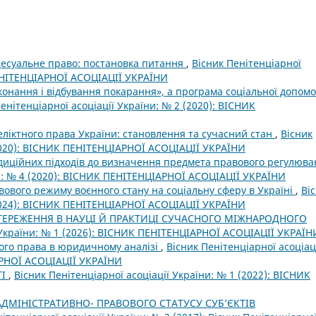
есуальне право: постановка питання
,
Вісник Пенітенціарної
ПЕНІТЕНЦІАРНОЇ АСОЦІАЦІЇ УКРАЇНИ
конання і відбування покарання», а програма соціальної допом
енітенціарної асоціації України: № 2 (2020): ВІСНИК
ліктного права України: становлення та сучасний стан
,
Вісник
(2020): ВІСНИК ПЕНІТЕНЦІАРНОЇ АСОЦІАЦІЇ УКРАЇНИ
адиційних підходів до визначення предмета правового регулюв
ни: № 4 (2020): ВІСНИК ПЕНІТЕНЦІАРНОЇ АСОЦІАЦІЇ УКРАЇНИ
вового режиму воєнного стану на соціальну сферу в Україні
,
Ві
(2024): ВІСНИК ПЕНІТЕНЦІАРНОЇ АСОЦІАЦІЇ УКРАЇНИ
ТЕРЕЖЕННЯ В НАУЦІ Й ПРАКТИЦІ СУЧАСНОГО МІЖНАРОДНОГО
ї України: № 1 (2026): ВІСНИК ПЕНІТЕНЦІАРНОЇ АСОЦІАЦІЇ УКРАЇН
кого права в юридичному аналізі
,
Вісник Пенітенціарної асоціац
АРНОЇ АСОЦІАЦІЇ УКРАЇНИ
ТІ
,
Вісник Пенітенціарної асоціації України: № 1 (2022): ВІСНИК
АДМІНІСТРАТИВНО- ПРАВОВОГО СТАТУСУ СУБ’ЄКТІВ