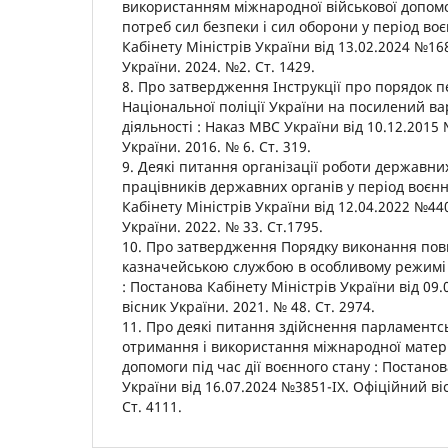
використанням міжнародної військової допом
потреб сил безпеки і сил оборони у період воє
Кабінету Міністрів України від 13.02.2024 №16
України. 2024. №2. Ст. 1429.
8. Про затвердження Інструкції про порядок 
Національної поліції України на посилений ва
діяльності : Наказ МВС України від 10.12.2015
України. 2016. № 6. Ст. 319.
9. Деякі питання організації роботи державни
працівників державних органів у період воєнн
Кабінету Міністрів України від 12.04.2022 №44
України. 2022. № 33. Ст.1795.
10. Про затвердження Порядку виконання п
казначейською службою в особливому режимі 
: Постанова Кабінету Міністрів України від 09
вісник України. 2021. № 48. Ст. 2974.
11. Про деякі питання здійснення парламентс
отримання і використання міжнародної матер
допомоги під час дії воєнного стану : Постано
України від 16.07.2024 №3851-ІХ. Офіційний ві
Ст. 4111.