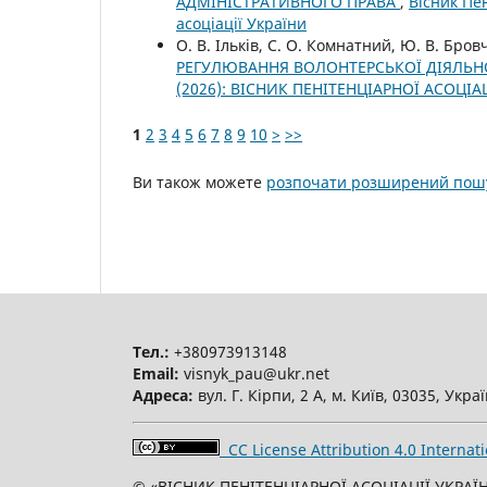
АДМІНІСТРАТИВНОГО ПРАВА
,
Вісник Пен
асоціації України
О. В. Ільків, С. О. Комнатний, Ю. В. Бро
РЕГУЛЮВАННЯ ВОЛОНТЕРСЬКОЇ ДІЯЛЬНО
(2026): ВІСНИК ПЕНІТЕНЦІАРНОЇ АСОЦІА
1
2
3
4
5
6
7
8
9
10
>
>>
Ви також можете
розпочати розширений пошу
Тел.:
+380973913148
Email:
visnyk_pau@ukr.net
Адреса:
вул. Г. Кірпи, 2 А, м. Київ, 03035, Укра
CC License Attribution 4.0 Internati
© «ВІСНИК ПЕНІТЕНЦІАРНОЇ АСОЦІАЦІЇ УКРАЇН