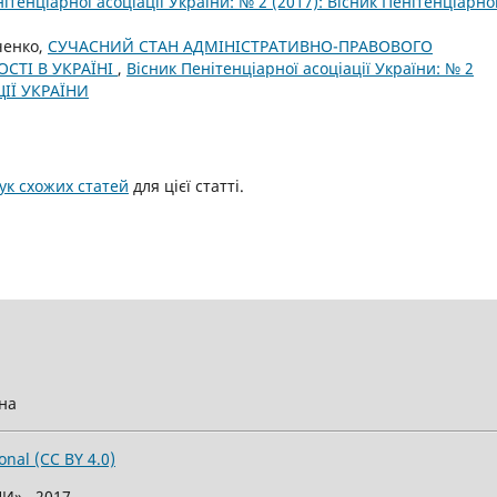
ітенціарної асоціації України: № 2 (2017): Вісник Пенітенціарно
вченко,
СУЧАСНИЙ СТАН АДМІНІСТРАТИВНО-ПРАВОВОГО
СТІ В УКРАЇНІ
,
Вісник Пенітенціарної асоціації України: № 2
ЦІЇ УКРАЇНИ
к схожих статей
для цієї статті.
їна
onal (CC BY 4.0)
И» , 2017