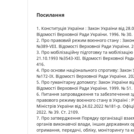
Посилання
1. Конституція України : Закон України від 28.
Відомості Верховної Ради України. 1996. № 30. 
2. Про правовий режим воєнного стану : Закон
№389-VIII. Відомості Верховної Ради України. 2
3. Про мобілізаційну підготовку та мобілізацію
21.10.1993 №3543-ХІІ. Відомості Верховної Ради
416.
4. Про основи національного спротиву: Закон У
№172-ІХ. Відомості Верховної Ради України. 202
5. Про гуманітарну допомогу: Закон України ві
Відомості Верховної Ради України. 1999. № 51. 
6. Питання запровадження та забезпечення зд
правового режиму воєнного стану в Україні :
Міністрів України від 24.02.2022 №181-р. Офіц
2022. № 39. Ст. 2109.
7. Про затвердження Порядку організації взає
органів виконавчої влади, інших державних о
отримання, передачі, обліку, моніторингу та 