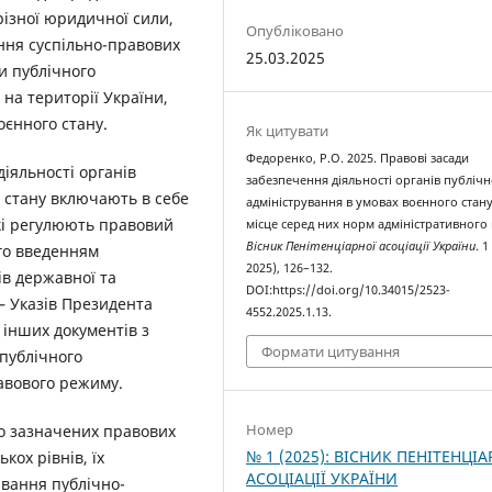
різної юридичної сили,
Опубліковано
ння суспільно-правових
25.03.2025
ми публічного
 на території України,
оєнного стану.
Як цитувати
Федоренко, Р.О. 2025. Правові засади
іяльності органів
забезпечення діяльності органів публіч
о стану включають в себе
адміністрування в умовах воєнного стану
які регулюють правовий
місце серед них норм адміністративного 
Вісник Пенітенціарної асоціації України
. 1
ого введенням
2025), 126–132.
ів державної та
DOI:https://doi.org/10.34015/2523-
– Указів Президента
4552.2025.1.13.
 інших документів з
Формати цитування
публічного
равового режиму.
Номер
о зазначених правових
№ 1 (2025): ВІСНИК ПЕНІТЕНЦІА
кох рівнів, їх
АСОЦІАЦІЇ УКРАЇНИ
вання публічно-