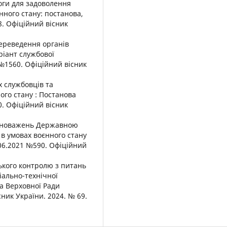
оги для задоволення
нного стану: постанова,
8. Офіційний вісник
переведення органів
ріант службової
 №1560. Офіційний вісник
х службовців та
ого стану : Постанова
0. Офіційний вісник
овноважень Державною
в умовах воєнного стану
.06.2021 №590. Офіційний
ького контролю з питань
іально-технічної
ва Верховної Ради
сник України. 2024. № 69.