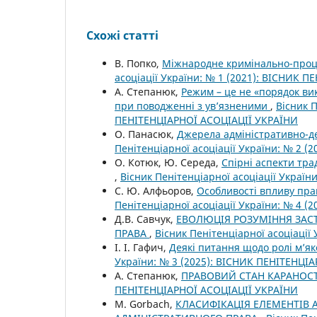
Схожі статті
В. Попко,
Міжнародне кримінально-проц
асоціації України: № 1 (2021): ВІСНИК 
А. Степанюк,
Режим – це не «порядок ви
при поводженні з ув’язненими
,
Вісник П
ПЕНІТЕНЦІАРНОЇ АСОЦІАЦІЇ УКРАЇНИ
О. Панасюк,
Джерела адміністративно-де
Пенітенціарної асоціації України: № 2 
О. Котюк, Ю. Середа,
Спірні аспекти тр
,
Вісник Пенітенціарної асоціації Украї
С. Ю. Алфьоров,
Особливості впливу пра
Пенітенціарної асоціації України: № 4 
Д.В. Савчук,
ЕВОЛЮЦІЯ РОЗУМІННЯ ЗАС
ПРАВА
,
Вісник Пенітенціарної асоціаці
І. І. Гафич,
Деякі питання щодо ролі м’я
України: № 3 (2025): ВІСНИК ПЕНІТЕНЦІ
А. Степанюк,
ПРАВОВИЙ СТАН КАРАНОС
ПЕНІТЕНЦІАРНОЇ АСОЦІАЦІЇ УКРАЇНИ
M. Gorbach,
КЛАСИФІКАЦІЯ ЕЛЕМЕНТІВ 