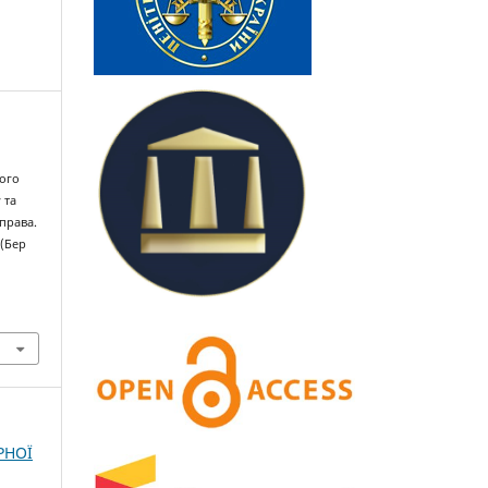
ного
 та
права.
 (Бер
РНОЇ