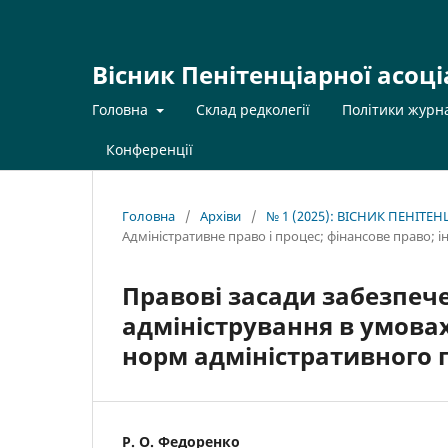
Вісник Пенітенціарної асоці
Головна
Склад редколегії
Політики журн
Конференції
Головна
/
Архіви
/
№ 1 (2025): ВІСНИК ПЕНІТЕ
Адміністративне право і процес; фінансове право; 
Правові засади забезпече
адміністрування в умовах
норм адміністративного 
Р. О. Федоренко