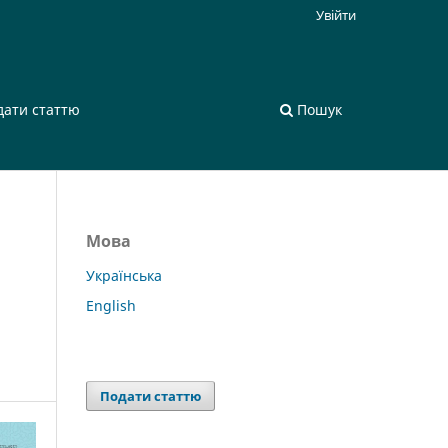
Увійти
дати статтю
Пошук
Мова
Українська
English
Подати статтю