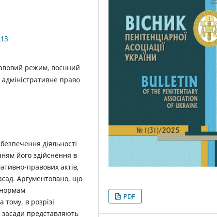
.13
равовий режим, воєнний
 адміністративне право
абезпечення діяльності
нням його здійснення в
ативно-правових актів,
асад. Аргументовано, що
я нормам
PDF
 тому, в розрізі
і засади представляють