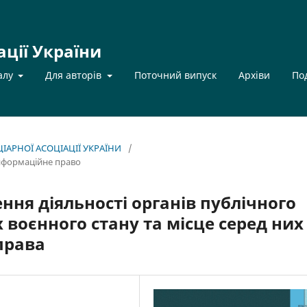
ації України
алу
Для авторів
Поточний випуск
Архіви
По
НЦІАРНОЇ АСОЦІАЦІЇ УКРАЇНИ
/
інформаційне право
ння діяльності органів публічного
 воєнного стану та місце серед них
права