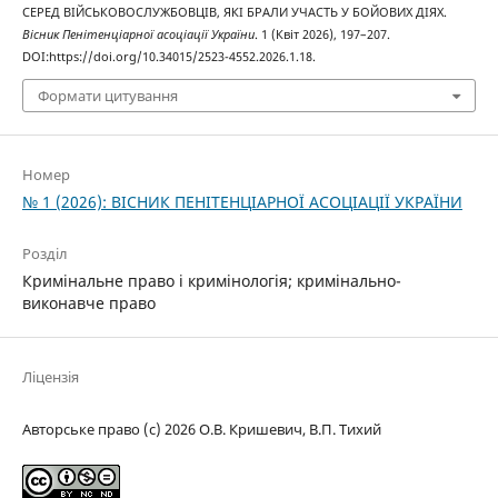
СЕРЕД ВІЙСЬКОВОСЛУЖБОВЦІВ, ЯКІ БРАЛИ УЧАСТЬ У БОЙОВИХ ДІЯХ.
Вісник Пенітенціарної асоціації України
. 1 (Квіт 2026), 197–207.
DOI:https://doi.org/10.34015/2523-4552.2026.1.18.
Формати цитування
Номер
№ 1 (2026): ВІСНИК ПЕНІТЕНЦІАРНОЇ АСОЦІАЦІЇ УКРАЇНИ
Розділ
Кримінальне право і кримінологія; кримінально-
виконавче право
Ліцензія
Авторське право (c) 2026 О.В. Кришевич, В.П. Тихий