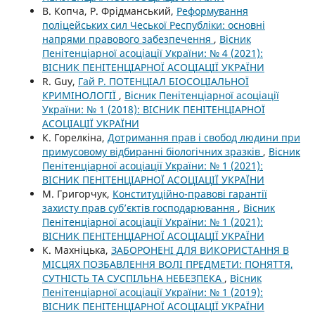
В. Копча, Р. Фрідманський,
Реформування
поліцейських сил Чеської Республіки: основні
напрями правового забезпечення
,
Вісник
Пенітенціарної асоціації України: № 4 (2021):
ВІСНИК ПЕНІТЕНЦІАРНОЇ АСОЦІАЦІЇ УКРАЇНИ
R. Guy,
Гай Р. ПОТЕНЦІАЛ БІОСОЦІАЛЬНОЇ
КРИМІНОЛОГІЇ
,
Вісник Пенітенціарної асоціації
України: № 1 (2018): ВІСНИК ПЕНІТЕНЦІАРНОЇ
АСОЦІАЦІЇ УКРАЇНИ
К. Горелкіна,
Дотримання прав і свобод людини при
примусовому відбиранні біологічних зразків
,
Вісник
Пенітенціарної асоціації України: № 1 (2021):
ВІСНИК ПЕНІТЕНЦІАРНОЇ АСОЦІАЦІЇ УКРАЇНИ
М. Григорчук,
Конституційно-правові гарантії
захисту прав суб’єктів господарювання
,
Вісник
Пенітенціарної асоціації України: № 1 (2021):
ВІСНИК ПЕНІТЕНЦІАРНОЇ АСОЦІАЦІЇ УКРАЇНИ
К. Махніцька,
ЗАБОРОНЕНІ ДЛЯ ВИКОРИСТАННЯ В
МІСЦЯХ ПОЗБАВЛЕННЯ ВОЛІ ПРЕДМЕТИ: ПОНЯТТЯ,
СУТНІСТЬ ТА СУСПІЛЬНА НЕБЕЗПЕКА
,
Вісник
Пенітенціарної асоціації України: № 1 (2019):
ВІСНИК ПЕНІТЕНЦІАРНОЇ АСОЦІАЦІЇ УКРАЇНИ