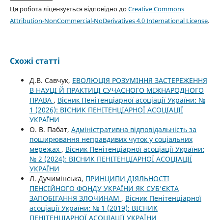
Ця робота ліцензується відповідно до
Creative Commons
Attribution-NonCommercial-NoDerivatives 4.0 International License
.
Схожі статті
Д.В. Савчук,
ЕВОЛЮЦІЯ РОЗУМІННЯ ЗАСТЕРЕЖЕННЯ
В НАУЦІ Й ПРАКТИЦІ СУЧАСНОГО МІЖНАРОДНОГО
ПРАВА
,
Вісник Пенітенціарної асоціації України: №
1 (2026): ВІСНИК ПЕНІТЕНЦІАРНОЇ АСОЦІАЦІЇ
УКРАЇНИ
О. В. Пабат,
Адміністративна відповідальність за
поширювання неправдивих чуток у соціальних
мережах
,
Вісник Пенітенціарної асоціації України:
№ 2 (2024): ВІСНИК ПЕНІТЕНЦІАРНОЇ АСОЦІАЦІЇ
УКРАЇНИ
Л. Дучимінська,
ПРИНЦИПИ ДІЯЛЬНОСТІ
ПЕНСІЙНОГО ФОНДУ УКРАЇНИ ЯК СУБ’ЄКТА
ЗАПОБІГАННЯ ЗЛОЧИНАМ
,
Вісник Пенітенціарної
асоціації України: № 1 (2019): ВІСНИК
ПЕНІТЕНЦІАРНОЇ АСОЦІАЦІЇ УКРАЇНИ