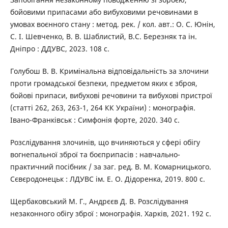
бойовими припасами або вибуховими речовинами в
умовах воєнного стану : метод. рек. / кол. авт.: О. С. Юнін,
С. І. Шевченко, В. В. Шаблистий, В.С. Березняк та ін.
Дніпро : ДДУВС, 2023. 108 с.
Голубош В. В. Кримінальна відповідальність за злочини
проти громадської безпеки, предметом яких є зброя,
бойові припаси, вибухові речовини та вибухові пристрої
(статті 262, 263, 263-1, 264 КК України) : монографія.
Івано-Франківськ : Симфонія форте, 2020. 340 с.
Розслідування злочинів, що вчиняються у сфері обігу
вогнепальної зброї та боєприпасів : навчально-
практичний посібник / за заг. ред. В. М. Комарницького.
Сєвєродонецьк : ЛДУВС ім. Е. О. Дідоренка, 2019. 800 с.
Щербаковський М. Г., Андрєєв Д. В. Розслідування
незаконного обігу зброї : монографія. Харків, 2021. 192 с.