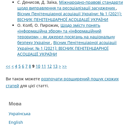
С. Денисов, Д. Заїка,
Міжнародно-правові стандарти
щодо виправлення та ресоціалізації засуджених
,
Вісник Пенітенціарної асоціації України: № 1 (2021):
ВІСНИК ПЕНІТЕНЦІАРНОЇ АСОЦІАЦІЇ УКРАЇНИ
О. Колб, О. Пирожик,
Щодо змісту понять
«інформаційна зброя» та «інформаційний
тероризм» – як джерел посягань на національну
безпеку України
,
Вісник Пенітенціарної асоціації
України: № 1 (2021): ВІСНИК ПЕНІТЕНЦІАРНОЇ
АСОЦІАЦІЇ УКРАЇНИ
<<
<
4
5
6
7
8
9
10
11
12
13
>
>>
Ви також можете
розпочати розширений пошук схожих
статей
для цієї статті.
Мова
Українська
English