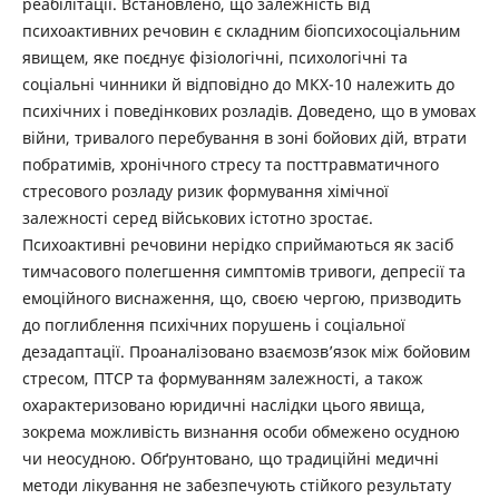
реабілітації. Встановлено, що залежність від
психоактивних речовин є складним біопсихосоціальним
явищем, яке поєднує фізіологічні, психологічні та
соціальні чинники й відповідно до МКХ-10 належить до
психічних і поведінкових розладів. Доведено, що в умовах
війни, тривалого перебування в зоні бойових дій, втрати
побратимів, хронічного стресу та посттравматичного
стресового розладу ризик формування хімічної
залежності серед військових істотно зростає.
Психоактивні речовини нерідко сприймаються як засіб
тимчасового полегшення симптомів тривоги, депресії та
емоційного виснаження, що, своєю чергою, призводить
до поглиблення психічних порушень і соціальної
дезадаптації. Проаналізовано взаємозв’язок між бойовим
стресом, ПТСР та формуванням залежності, а також
охарактеризовано юридичні наслідки цього явища,
зокрема можливість визнання особи обмежено осудною
чи неосудною. Обґрунтовано, що традиційні медичні
методи лікування не забезпечують стійкого результату