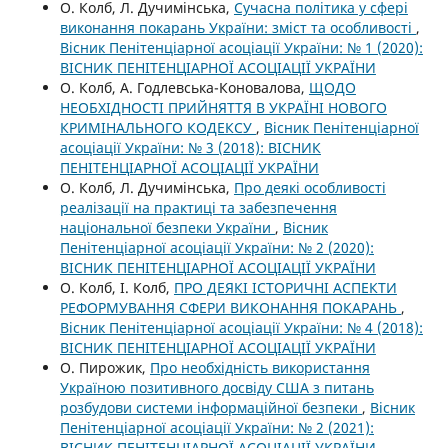
О. Колб, Л. Дучимінська,
Сучасна політика у сфері
виконання покарань України: зміст та особливості
,
Вісник Пенітенціарної асоціації України: № 1 (2020):
ВІСНИК ПЕНІТЕНЦІАРНОЇ АСОЦІАЦІЇ УКРАЇНИ
О. Колб, А. Годлевська-Коновалова,
ЩОДО
НЕОБХІДНОСТІ ПРИЙНЯТТЯ В УКРАЇНІ НОВОГО
КРИМІНАЛЬНОГО КОДЕКСУ
,
Вісник Пенітенціарної
асоціації України: № 3 (2018): ВІСНИК
ПЕНІТЕНЦІАРНОЇ АСОЦІАЦІЇ УКРАЇНИ
О. Колб, Л. Дучимінська,
Про деякі особливості
реалізації на практиці та забезпечення
національної безпеки України
,
Вісник
Пенітенціарної асоціації України: № 2 (2020):
ВІСНИК ПЕНІТЕНЦІАРНОЇ АСОЦІАЦІЇ УКРАЇНИ
О. Колб, І. Колб,
ПРО ДЕЯКІ ІСТОРИЧНІ АСПЕКТИ
РЕФОРМУВАННЯ СФЕРИ ВИКОНАННЯ ПОКАРАНЬ
,
Вісник Пенітенціарної асоціації України: № 4 (2018):
ВІСНИК ПЕНІТЕНЦІАРНОЇ АСОЦІАЦІЇ УКРАЇНИ
О. Пирожик,
Про необхідність використання
Україною позитивного досвіду США з питань
розбудови системи інформаційної безпеки
,
Вісник
Пенітенціарної асоціації України: № 2 (2021):
ВІСНИК ПЕНІТЕНЦІАРНОЇ АСОЦІАЦІЇ УКРАЇНИ