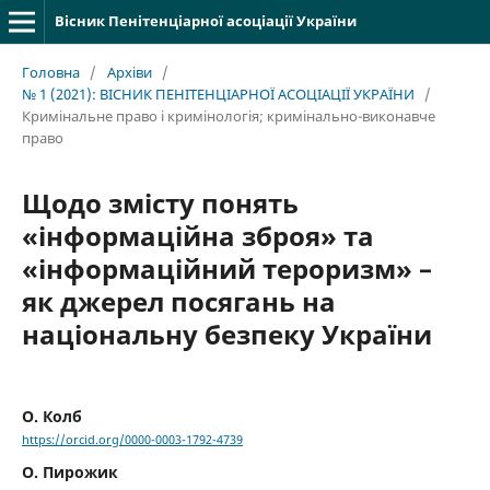
Вісник Пенітенціарної асоціації України
Головна
/
Архіви
/
№ 1 (2021): ВІСНИК ПЕНІТЕНЦІАРНОЇ АСОЦІАЦІЇ УКРАЇНИ
/
Кримінальне право і кримінологія; кримінально-виконавче
право
Щодо змісту понять
«інформаційна зброя» та
«інформаційний тероризм» –
як джерел посягань на
національну безпеку України
О. Колб
https://orcid.org/0000-0003-1792-4739
О. Пирожик