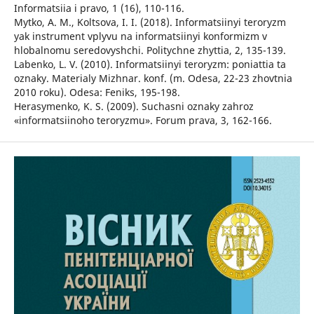
Informatsiia i pravo, 1 (16), 110-116.
Mytko, A. M., Koltsova, I. I. (2018). Informatsiinyi teroryzm
yak instrument vplyvu na informatsiinyi konformizm v
hlobalnomu seredovyshchi. Politychne zhyttia, 2, 135-139.
Labenko, L. V. (2010). Informatsiinyi teroryzm: poniattia ta
oznaky. Materialy Mizhnar. konf. (m. Odesa, 22-23 zhovtnia
2010 roku). Odesa: Feniks, 195-198.
Herasymenko, K. S. (2009). Suchasni oznaky zahroz
«informatsiinoho teroryzmu». Forum prava, 3, 162-166.