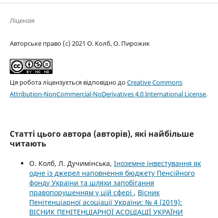
Ліцензія
Авторське право (c) 2021 О. Колб, О. Пирожик
Ця робота ліцензується відповідно до
Creative Commons
Attribution-NonCommercial-NoDerivatives 4.0 International License
.
Статті цього автора (авторів), які найбільше
читають
О. Колб, Л. Дучимінська,
Іноземне інвестування як
одне із джерел наповнення бюджету Пенсійного
фонду України та шляхи запобігання
правопорушенням у цій сфері
,
Вісник
Пенітенціарної асоціації України: № 4 (2019):
ВІСНИК ПЕНІТЕНЦІАРНОЇ АСОЦІАЦІЇ УКРАЇНИ