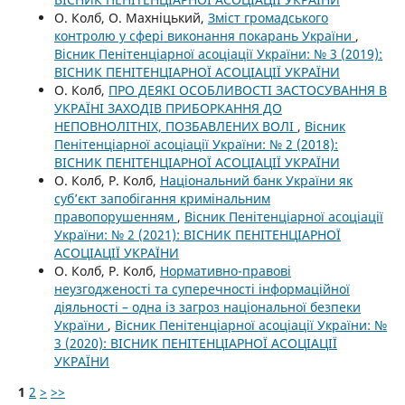
О. Колб, О. Махніцький,
Зміст громадського
контролю у сфері виконання покарань України
,
Вісник Пенітенціарної асоціації України: № 3 (2019):
ВІСНИК ПЕНІТЕНЦІАРНОЇ АСОЦІАЦІЇ УКРАЇНИ
О. Колб,
ПРО ДЕЯКІ ОСОБЛИВОСТІ ЗАСТОСУВАННЯ В
УКРАЇНІ ЗАХОДІВ ПРИБОРКАННЯ ДО
НЕПОВНОЛІТНІХ, ПОЗБАВЛЕНИХ ВОЛІ
,
Вісник
Пенітенціарної асоціації України: № 2 (2018):
ВІСНИК ПЕНІТЕНЦІАРНОЇ АСОЦІАЦІЇ УКРАЇНИ
О. Колб, Р. Колб,
Національний банк України як
суб’єкт запобігання кримінальним
правопорушенням
,
Вісник Пенітенціарної асоціації
України: № 2 (2021): ВІСНИК ПЕНІТЕНЦІАРНОЇ
АСОЦІАЦІЇ УКРАЇНИ
О. Колб, Р. Колб,
Нормативно-правові
неузгодженості та суперечності інформаційної
діяльності – одна із загроз національної безпеки
України
,
Вісник Пенітенціарної асоціації України: №
3 (2020): ВІСНИК ПЕНІТЕНЦІАРНОЇ АСОЦІАЦІЇ
УКРАЇНИ
1
2
>
>>