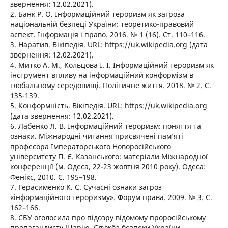
звернення: 12.02.2021).
2. Банк Р. О. Інформаційний тероризм як загроза
національній безпеці України: теоретико-правовий
аспект. Інформація і право. 2016. № 1 (16). Ст. 110–116.
3. Наратив. Вікіпедія. URL: https://uk.wikipedia.org (дата
звернення: 12.02.2021).
4. Митко А. М., Кольцова І. І. Інформаційний тероризм як
інструмент впливу на інформаційний конформізм в
глобальному середовищі. Політичне життя. 2018. № 2. С.
135-139.
5. Конформність. Вікіпедія. URL: https://uk.wikipedia.org
(дата звернення: 12.02.2021).
6. Лабенко Л. В. Інформаційний тероризм: поняття та
ознаки. Міжнародні читання присвячені пам’яті
професора Імператорського Новоросійського
університету П. Є. Казанського: матеріали Міжнародної
конференції (м. Одеса, 22-23 жовтня 2010 року). Одеса:
Фенікс, 2010. С. 195–198.
7. Герасименко К. С. Сучасні ознаки загроз
«інформаційного тероризму». Форум права. 2009. № 3. С.
162–166.
8. СБУ оголосила про підозру відомому проросійському
пропагандисту Шарію. Служба безпеки України.