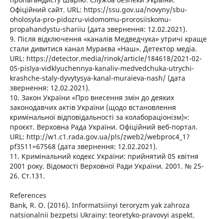
Офіційний сайт. URL: https://ssu.gov.ua/novyny/sbu-
oholosyla-pro-pidozru-vidomomu-prorosiiskomu-
propahandystu-shariiu (дата звернення: 12.02.2021).
9. Після відключення «каналів Медведчука» утричі краще
стали дивитися канал Мураєва «Наш». Детектор медіа.
URL: https://detector.media/rinok/article/184618/2021-02-
05-pislya-vidklyuchennya-kanaliv-medvedchuka-utrychi-
krashche-staly-dyvytysya-kanal-muraieva-nash/ (дата
звернення: 12.02.2021).
10. Закон України «Про внесення змін до деяких
законодавчих актів України (щодо встановлення
кримінальної відповідальності за колабораціонізм)»:
проєкт. Верховна Рада України. Офіційний веб-портал.
URL: http://w1.c1.rada.gov.ua/pls/zweb2/webproc4_1?
pf3511=67568 (дата звернення: 12.02.2021).
11. Кримінальний кодекс України: прийнятий 05 квітня
2001 року. Відомості Верховної Ради України. 2001. № 25-
26. Ст.131.
References
Bank, R. O. (2016). Informatsiinyi teroryzm yak zahroza
natsionalnii bezpetsi Ukrainy: teoretyko-pravovyi aspekt.