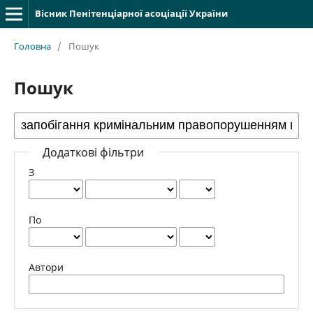
Вісник Пенітенціарної асоціації України
Головна
/
Пошук
Пошук
Додаткові фільтри
З
По
Автори