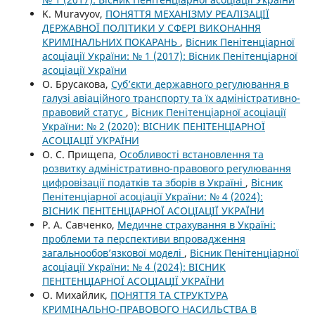
K. Muravyov,
ПОНЯТТЯ МЕХАНІЗМУ РЕАЛІЗАЦІЇ
ДЕРЖАВНОЇ ПОЛІТИКИ У СФЕРІ ВИКОНАННЯ
КРИМІНАЛЬНИХ ПОКАРАНЬ
,
Вісник Пенітенціарної
асоціації України: № 1 (2017): Вісник Пенітенціарної
асоціації України
О. Брусакова,
Суб’єкти державного регулювання в
галузі авіаційного транспорту та їх адміністративно-
правовий статус
,
Вісник Пенітенціарної асоціації
України: № 2 (2020): ВІСНИК ПЕНІТЕНЦІАРНОЇ
АСОЦІАЦІЇ УКРАЇНИ
О. С. Прищепа,
Особливості встановлення та
розвитку адміністративно-правового регулювання
цифровізації податків та зборів в Україні
,
Вісник
Пенітенціарної асоціації України: № 4 (2024):
ВІСНИК ПЕНІТЕНЦІАРНОЇ АСОЦІАЦІЇ УКРАЇНИ
Р. А. Савченко,
Медичне страхування в Україні:
проблеми та перспективи впровадження
загальнообов’язкової моделі
,
Вісник Пенітенціарної
асоціації України: № 4 (2024): ВІСНИК
ПЕНІТЕНЦІАРНОЇ АСОЦІАЦІЇ УКРАЇНИ
О. Михайлик,
ПОНЯТТЯ ТА СТРУКТУРА
КРИМІНАЛЬНО-ПРАВОВОГО НАСИЛЬСТВА В