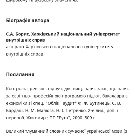
Біографія автора
С.А. Борис,
Харківський національний університет
внутрішніх справ
аспірант Харківського національного університету
внутрішніх справ
Посилання
Контроль і ревізія : підруч. для вищ. навч. закл., що навч.
за освітньо- професійною програмою підгот. бакалавра з
економіки зі спец. "Облік і аудит" Ф. Ф. Бутинець, С. В.
Бардаш, Н. М. Малюга, Н. І. Петренко. 2-е вид., доп. і
перероб. Житомир : ПП "Рута", 2000. 509 с.
Великий тлумачний словник сучасної української мови (з