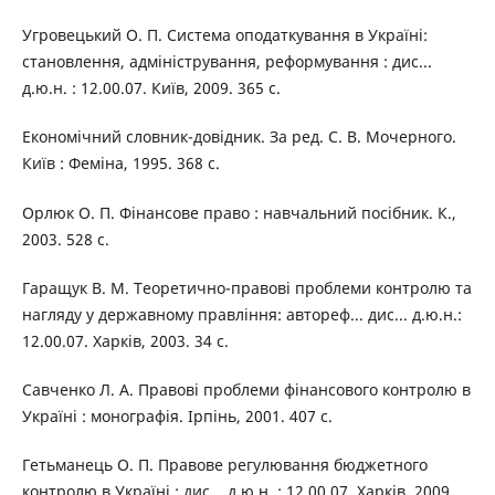
Угровецький О. П. Система оподаткування в Україні:
становлення, адміністрування, реформування : дис...
д.ю.н. : 12.00.07. Київ, 2009. 365 с.
Економічний словник-довідник. За ред. С. В. Мочерного.
Київ : Феміна, 1995. 368 с.
Орлюк О. П. Фінансове право : навчальний посібник. К.,
2003. 528 с.
Гаращук В. М. Теоретично-правові проблеми контролю та
нагляду у державному правління: автореф... дис... д.ю.н.:
12.00.07. Харків, 2003. 34 с.
Савченко Л. А. Правові проблеми фінансового контролю в
Україні : монографія. Ірпінь, 2001. 407 с.
Гетьманець О. П. Правове регулювання бюджетного
контролю в Україні : дис... д.ю.н. : 12.00.07. Харків, 2009.