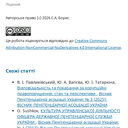
Ліцензія
Авторське право (c) 2026 С.А. Борис
Ця робота ліцензується відповідно до
Creative Commons
Attribution-NonCommercial-NoDerivatives 4.0 International License
.
Схожі статті
В. І. Павликівський, Ю. А. Вапсва, Ю. І. Татаркіна,
Відповідальність та покарання за корупційні
правопорушення: стан та перспективи
,
Вісник
Пенітенціарної асоціації України: № 3 (2025):
ВІСНИК ПЕНІТЕНЦІАРНОЇ АСОЦІАЦІЇ УКРАЇНИ
О. Sushkov,
КУЛЬТУРА УПРАВЛІНСЬКОЇ ДІЯЛЬНОСТІ
ОФІЦЕРА ДЕРЖАВНОЇ ПЕНІТЕНЦІАРНОЇ СЛУЖБИ
УКРАЇНИ
,
Вісник Пенітенціарної асоціації України:
№ 1 (2017): Вісник Пенітенціарної асоціації України