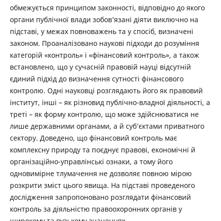
обмежується принципом законності, відповідно до якого
органи публічної влади зобов’язані діяти виключно на
підставі, у межах повноважень та у спосіб, визначені
законом. Проаналізовано наукові підходи до розуміння
категорій «контроль» і «фінансовий контроль», а також
встановлено, що у сучасній правовій науці відсутній
єдиний підхід до визначення сутності фінансового
контролю. Одні науковці розглядають його як правовий
інститут, інші – як різновид публічно-владної діяльності, а
треті – як форму контролю, що може здійснюватися не
лише державними органами, а й суб’єктами приватного
сектору. Доведено, що фінансовий контроль має
комплексну природу та поєднує правові, економічні й
організаційно-управлінські ознаки, а тому його
одновимірне тлумачення не дозволяє повною мірою
розкрити зміст цього явища. На підставі проведеного
дослідження запропоновано розглядати фінансовий
контроль за діяльністю правоохоронних органів у
широкому та вузькому значеннях.