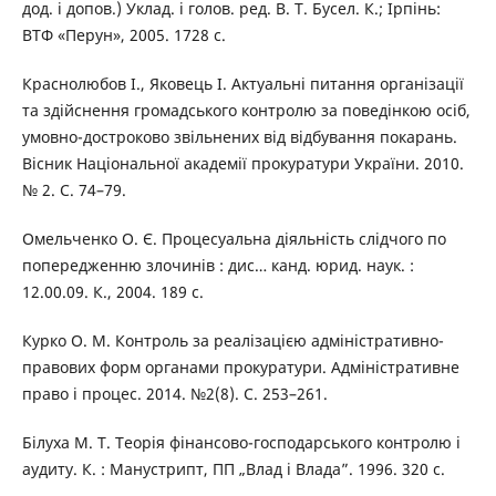
дод. і допов.) Уклад. і голов. ред. В. Т. Бусел. К.; Ірпінь:
ВТФ «Перун», 2005. 1728 с.
Краснолюбов І., Яковець І. Актуальні питання організації
та здійснення громадського контролю за поведінкою осіб,
умовно-достроково звільнених від відбування покарань.
Вісник Національної академії прокуратури України. 2010.
№ 2. С. 74–79.
Омельченко О. Є. Процесуальна діяльність слідчого по
попередженню злочинів : дис… канд. юрид. наук. :
12.00.09. К., 2004. 189 с.
Курко О. М. Контроль за реалізацією адміністративно-
правових форм органами прокуратури. Адміністративне
право і процес. 2014. №2(8). С. 253–261.
Білуха М. Т. Теорія фінансово-господарського контролю і
аудиту. К. : Манустрипт, ПП „Влад і Влада”. 1996. 320 с.