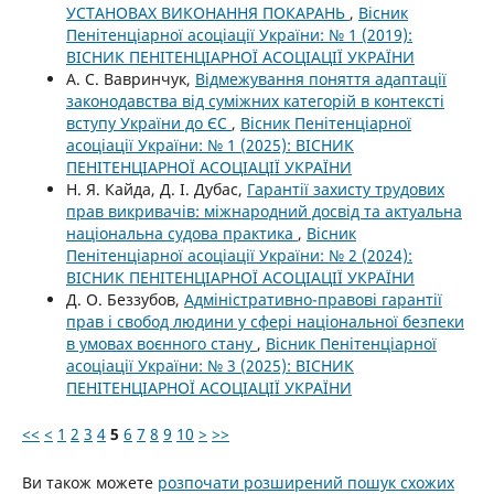
УСТАНОВАХ ВИКОНАННЯ ПОКАРАНЬ
,
Вісник
Пенітенціарної асоціації України: № 1 (2019):
ВІСНИК ПЕНІТЕНЦІАРНОЇ АСОЦІАЦІЇ УКРАЇНИ
А. С. Вавринчук,
Відмежування поняття адаптації
законодавства від суміжних категорій в контексті
вступу України до ЄС
,
Вісник Пенітенціарної
асоціації України: № 1 (2025): ВІСНИК
ПЕНІТЕНЦІАРНОЇ АСОЦІАЦІЇ УКРАЇНИ
Н. Я. Кайда, Д. І. Дубас,
Гарантії захисту трудових
прав викривачів: міжнародний досвід та актуальна
національна судова практика
,
Вісник
Пенітенціарної асоціації України: № 2 (2024):
ВІСНИК ПЕНІТЕНЦІАРНОЇ АСОЦІАЦІЇ УКРАЇНИ
Д. О. Беззубов,
Адміністративно-правові гарантії
прав і свобод людини у сфері національної безпеки
в умовах воєнного стану
,
Вісник Пенітенціарної
асоціації України: № 3 (2025): ВІСНИК
ПЕНІТЕНЦІАРНОЇ АСОЦІАЦІЇ УКРАЇНИ
<<
<
1
2
3
4
5
6
7
8
9
10
>
>>
Ви також можете
розпочати розширений пошук схожих