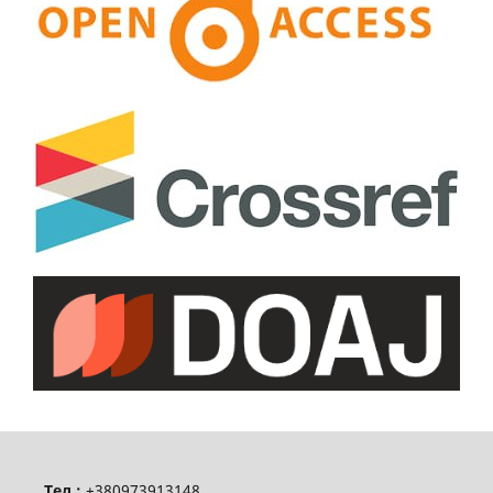
Тел.:
+380973913148