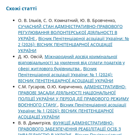
Схожі статті
О. В. Ільків, С. О. Комнатний, Ю. В. Бровченко,
СУЧАСНИЙ СТАН АДМІНІСТРАТИВНО-ПРАВОВОГО
РЕГУЛЮВАННЯ ВОЛОНТЕРСЬКОЇ ДІЯЛЬНОСТІ В
УКРАЇНІ
,
Вісник Пенітенціарної асоціації України: №
2 (2026): ВІСНИК ПЕНІТЕНЦІАРНОЇ АСОЦІАЦІЇ
УКРАЇНИ
Д. Ю. Овсій,
Міжнародний досвід кримінальної
відповідальності за ухилення від сплати податків у
сфері житлового будівництва
,
Вісник
Пенітенціарної асоціації України: № 1 (2024):
ВІСНИК ПЕНІТЕНЦІАРНОЇ АСОЦІАЦІЇ УКРАЇНИ
С.М. Гусаров, О.Ю. Кириченко,
АДМІНІСТРАТИВНО-
ПРАВОВІ ЗАСАДИ ДІЯЛЬНОСТІ НАЦІОНАЛЬНОЇ
ПОЛІЦІЇ УКРАЇНИ У ПЕРІОД ДІЇ ПРАВОВОГО РЕЖИМУ
ВОЄННОГО СТАНУ
,
Вісник Пенітенціарної асоціації
України: № 1 (2026): ВІСНИК ПЕНІТЕНЦІАРНОЇ
АСОЦІАЦІЇ УКРАЇНИ
В. В. Димитрієв,
ФУНКЦІЇ АДМІНІСТРАТИВНО-
ПРАВОВОГО ЗАБЕЗПЕЧЕННЯ РЕАБІЛІТАЦІЇ ОСІБ З
ІНВАЛІДНІСТЮ В УКРАЇНІ
,
Вісник Пенітенціарної