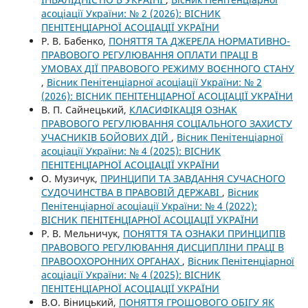
асоціації України: № 2 (2026): ВІСНИК
ПЕНІТЕНЦІАРНОЇ АСОЦІАЦІЇ УКРАЇНИ
Р. В. Бабенко,
ПОНЯТТЯ ТА ДЖЕРЕЛА НОРМАТИВНО-
ПРАВОВОГО РЕГУЛЮВАННЯ ОПЛАТИ ПРАЦІ В
УМОВАХ ДІЇ ПРАВОВОГО РЕЖИМУ ВОЄННОГО СТАНУ
,
Вісник Пенітенціарної асоціації України: № 2
(2026): ВІСНИК ПЕНІТЕНЦІАРНОЇ АСОЦІАЦІЇ УКРАЇНИ
В. П. Сайнецький,
КЛАСИФІКАЦІЯ ОЗНАК
ПРАВОВОГО РЕГУЛЮВАННЯ СОЦІАЛЬНОГО ЗАХИСТУ
УЧАСНИКІВ БОЙОВИХ ДІЙ
,
Вісник Пенітенціарної
асоціації України: № 4 (2025): ВІСНИК
ПЕНІТЕНЦІАРНОЇ АСОЦІАЦІЇ УКРАЇНИ
О. Музичук,
ПРИНЦИПИ ТА ЗАВДАННЯ СУЧАСНОГО
СУДОЧИНСТВА В ПРАВОВІЙ ДЕРЖАВІ
,
Вісник
Пенітенціарної асоціації України: № 4 (2022):
ВІСНИК ПЕНІТЕНЦІАРНОЇ АСОЦІАЦІЇ УКРАЇНИ
Р. В. Мельничук,
ПОНЯТТЯ ТА ОЗНАКИ ПРИНЦИПІВ
ПРАВОВОГО РЕГУЛЮВАННЯ ДИСЦИПЛІНИ ПРАЦІ В
ПРАВООХОРОННИХ ОРГАНАХ
,
Вісник Пенітенціарної
асоціації України: № 4 (2025): ВІСНИК
ПЕНІТЕНЦІАРНОЇ АСОЦІАЦІЇ УКРАЇНИ
В.О. Віницький,
ПОНЯТТЯ ГРОШОВОГО ОБІГУ ЯК