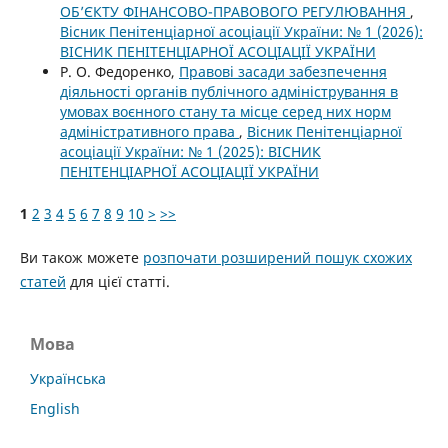
ОБ’ЄКТУ ФІНАНСОВО-ПРАВОВОГО РЕГУЛЮВАННЯ
,
Вісник Пенітенціарної асоціації України: № 1 (2026):
ВІСНИК ПЕНІТЕНЦІАРНОЇ АСОЦІАЦІЇ УКРАЇНИ
Р. О. Федоренко,
Правові засади забезпечення
діяльності органів публічного адміністрування в
умовах воєнного стану та місце серед них норм
адміністративного права
,
Вісник Пенітенціарної
асоціації України: № 1 (2025): ВІСНИК
ПЕНІТЕНЦІАРНОЇ АСОЦІАЦІЇ УКРАЇНИ
1
2
3
4
5
6
7
8
9
10
>
>>
Ви також можете
розпочати розширений пошук схожих
статей
для цієї статті.
Мова
Українська
English