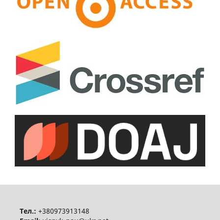
Тел.:
+380973913148