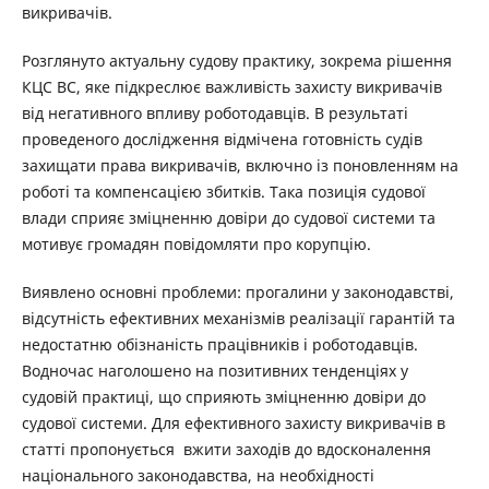
викривачів.
Розглянуто актуальну судову практику, зокрема рішення
КЦС ВС, яке підкреслює важливість захисту викривачів
від негативного впливу роботодавців. В результаті
проведеного дослідження відмічена готовність судів
захищати права викривачів, включно із поновленням на
роботі та компенсацією збитків. Така позиція судової
влади сприяє зміцненню довіри до судової системи та
мотивує громадян повідомляти про корупцію.
Виявлено основні проблеми: прогалини у законодавстві,
відсутність ефективних механізмів реалізації гарантій та
недостатню обізнаність працівників і роботодавців.
Водночас наголошено на позитивних тенденціях у
судовій практиці, що сприяють зміцненню довіри до
судової системи. Для ефективного захисту викривачів в
статті пропонується вжити заходів до вдосконалення
національного законодавства, на необхідності