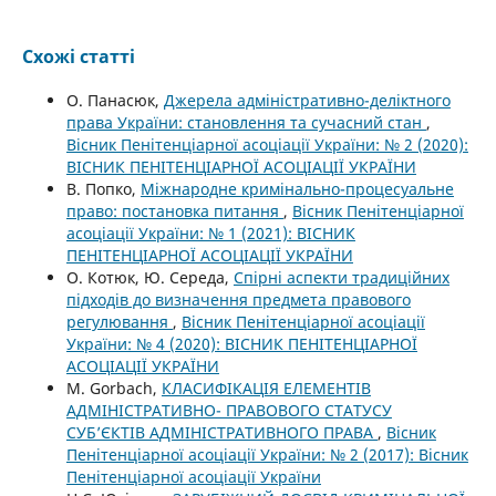
Схожі статті
О. Панасюк,
Джерела адміністративно-деліктного
права України: становлення та сучасний стан
,
Вісник Пенітенціарної асоціації України: № 2 (2020):
ВІСНИК ПЕНІТЕНЦІАРНОЇ АСОЦІАЦІЇ УКРАЇНИ
В. Попко,
Міжнародне кримінально-процесуальне
право: постановка питання
,
Вісник Пенітенціарної
асоціації України: № 1 (2021): ВІСНИК
ПЕНІТЕНЦІАРНОЇ АСОЦІАЦІЇ УКРАЇНИ
О. Котюк, Ю. Середа,
Спірні аспекти традиційних
підходів до визначення предмета правового
регулювання
,
Вісник Пенітенціарної асоціації
України: № 4 (2020): ВІСНИК ПЕНІТЕНЦІАРНОЇ
АСОЦІАЦІЇ УКРАЇНИ
M. Gorbach,
КЛАСИФІКАЦІЯ ЕЛЕМЕНТІВ
АДМІНІСТРАТИВНО- ПРАВОВОГО СТАТУСУ
СУБ’ЄКТІВ АДМІНІСТРАТИВНОГО ПРАВА
,
Вісник
Пенітенціарної асоціації України: № 2 (2017): Вісник
Пенітенціарної асоціації України