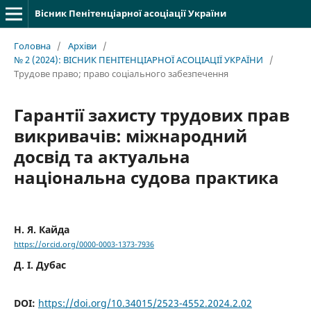
Вісник Пенітенціарної асоціації України
Головна
/
Архіви
/
№ 2 (2024): ВІСНИК ПЕНІТЕНЦІАРНОЇ АСОЦІАЦІЇ УКРАЇНИ
/
Трудове право; право соціального забезпечення
Гарантії захисту трудових прав
викривачів: міжнародний
досвід та актуальна
національна судова практика
Н. Я. Кайда
https://orcid.org/0000-0003-1373-7936
Д. І. Дубас
DOI:
https://doi.org/10.34015/2523-4552.2024.2.02