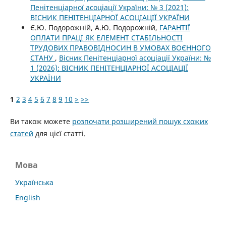
Пенітенціарної асоціації України: № 3 (2021):
ВІСНИК ПЕНІТЕНЦІАРНОЇ АСОЦІАЦІЇ УКРАЇНИ
Є.Ю. Подорожній, А.Ю. Подорожній,
ГАРАНТІЇ
ОПЛАТИ ПРАЦІ ЯК ЕЛЕМЕНТ СТАБІЛЬНОСТІ
ТРУДОВИХ ПРАВОВІДНОСИН В УМОВАХ ВОЄННОГО
СТАНУ
,
Вісник Пенітенціарної асоціації України: №
1 (2026): ВІСНИК ПЕНІТЕНЦІАРНОЇ АСОЦІАЦІЇ
УКРАЇНИ
1
2
3
4
5
6
7
8
9
10
>
>>
Ви також можете
розпочати розширений пошук схожих
статей
для цієї статті.
Мова
Українська
English