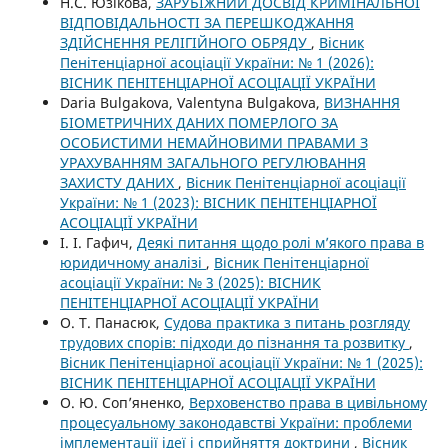
Н.С. Юзікова,
ЗАРУБІЖНИЙ ДОСВІД КРИМІНАЛЬНОЇ
ВІДПОВІДАЛЬНОСТІ ЗА ПЕРЕШКОДЖАННЯ
ЗДІЙСНЕННЯ РЕЛІГІЙНОГО ОБРЯДУ
,
Вісник
Пенітенціарної асоціації України: № 1 (2026):
ВІСНИК ПЕНІТЕНЦІАРНОЇ АСОЦІАЦІЇ УКРАЇНИ
Daria Bulgakova, Valentyna Bulgakova,
ВИЗНАННЯ
БІОМЕТРИЧНИХ ДАНИХ ПОМЕРЛОГО ЗА
ОСОБИСТИМИ НЕМАЙНОВИМИ ПРАВАМИ З
УРАХУВАННЯМ ЗАГАЛЬНОГО РЕГУЛЮВАННЯ
ЗАХИСТУ ДАНИХ
,
Вісник Пенітенціарної асоціації
України: № 1 (2023): ВІСНИК ПЕНІТЕНЦІАРНОЇ
АСОЦІАЦІЇ УКРАЇНИ
І. І. Гафич,
Деякі питання щодо ролі м’якого права в
юридичному аналізі
,
Вісник Пенітенціарної
асоціації України: № 3 (2025): ВІСНИК
ПЕНІТЕНЦІАРНОЇ АСОЦІАЦІЇ УКРАЇНИ
О. Т. Панасюк,
Судова практика з питань розгляду
трудових спорів: підходи до пізнання та розвитку
,
Вісник Пенітенціарної асоціації України: № 1 (2025):
ВІСНИК ПЕНІТЕНЦІАРНОЇ АСОЦІАЦІЇ УКРАЇНИ
О. Ю. Соп’яненко,
Верховенство права в цивільному
процесуальному законодавстві України: проблеми
імплементації ідеї і сприйняття доктрини
,
Вісник