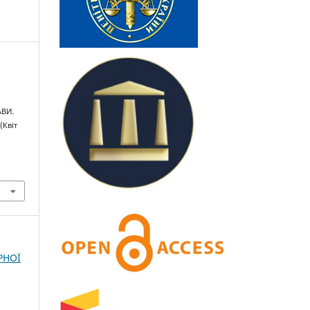
ВИ.
 (Квіт
РНОЇ