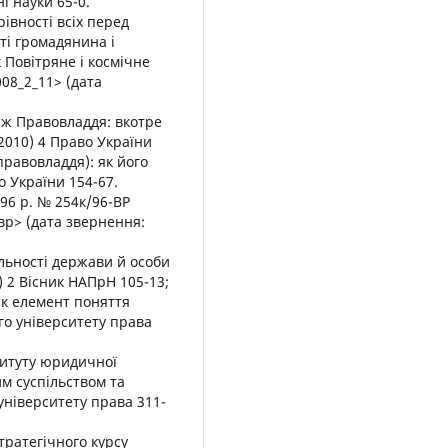
і науки 65-0.
івності всіх перед
ті громадянина і
 Повітряне і космічне
08_2_11> (дата
о ж Правовладдя: вкотре
2010) 4 Право України
правовладдя): як його
о України 154-67.
996 р. № 254к/96-ВР
-вр> (дата звернення:
альності держави й особи
) 2 Вісник НАПрН 105-13;
як елемент поняття
го університету права
титуту юридичної
м суспільством та
 університету права 311-
тратегічного курсу