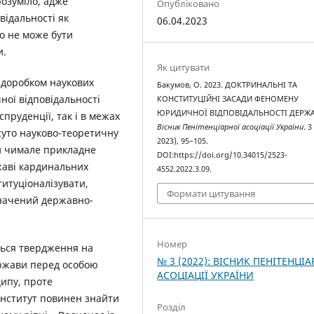
розуміло, адже
Опубліковано
ідальності як
06.04.2023
що не може бути
и.
Як цитувати
 доробком наукових
Бакумов, О. 2023. ДОКТРИНАЛЬНІ ТА
ної відповідальності
КОНСТИТУЦІЙНІ ЗАСАДИ ФЕНОМЕНУ
ЮРИДИЧНОЇ ВІДПОВІДАЛЬНОСТІ ДЕРЖА
пруденції, так і в межах
Вісник Пенітенціарної асоціації України
. 3
суто науково-теоретичну
2023), 95–105.
 й чимале прикладне
DOI:https://doi.org/10.34015/2523-
жаві кардинальних
4552.2022.3.09.
титуціоналізувати,
Формати цитування
значений державно-
Номер
ться твердження на
№ 3 (2022): ВІСНИК ПЕНІТЕНЦІА
ержави перед особою
АСОЦІАЦІЇ УКРАЇНИ
ципу, проте
інститут повинен знайти
Розділ