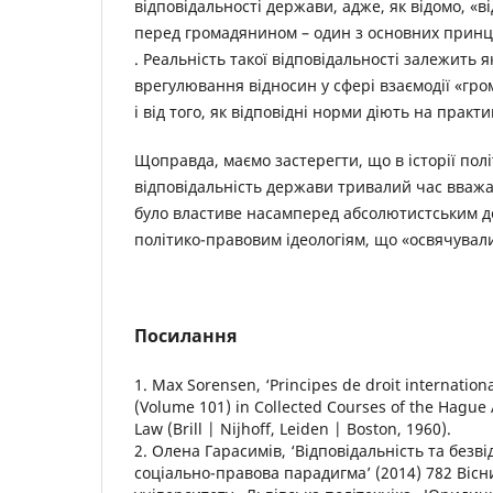
відповідальності держави, адже, як відомо, «
перед громадянином – один з основних принц
. Реальність такої відповідальності залежить я
врегулювання відносин у сфері взаємодії «гро
і від того, як відповідні норми діють на практи
Щоправда, маємо застерегти, що в історії пол
відповідальність держави тривалий час вваж
було властиве насамперед абсолютистським 
політико-правовим ідеологіям, що «освячували
Посилання
1. Max Sorensen, ‘Principes de droit internationa
(Volume 101) in Collected Courses of the Hague
Law (Brill | Nijhoff, Leiden | Boston, 1960).
2. Олена Гарасимів, ‘Відповідальність та безві
соціально-правова парадигма’ (2014) 782 Віс