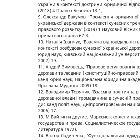
України в контексті доктрини юридичної відп
(2018) 4 Право і Безпека 13-1;
9. Олександр Бакумов, ‘Посилення юридичної 
української держави в контексті сучасних трен
правового розвитку’ (2019) 1 Науковий вісник 
приватного права 67-3.
10. Наталія Іванчук, ‘Взаємна відповідальність
контексті розбудови сучасної Української дер
юрид наук, Київський національний університ
2007) 19.
11. Андрій Зимовець, ‘Правове регулювання вз
держави та людини (конституційно-правовий а
канд юрид наук, Національна юридична академ
Ярослава Мудрого 2009) 18.
12. Володимир Торяник, ‘Взаємна політична ві
державної влади і громадянина в сучасній пра
дис канд політ наук, Дніпропетровський наці
2006) 17.
13. М Байтин и другие. Марксистско-ленинск
государства и права. Социалистическое госу
литература 1972).
14. Віктор Ладиченко, ‘Функціональний підхід