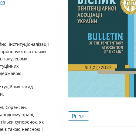
.09
ної інституціоналізації
ж пропонуються шляхи
 в галузевому
итуційних
 державою.
итуційних засад
и.
 М. Соренсен,
ародному праві,
PDF
тільки суперечок, як
не є такою неясною і