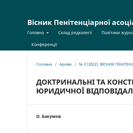
Вісник Пенітенціарної асоці
Головна
Склад редколегії
Політики журн
Конференції
Головна
/
Архіви
/
№ 3 (2022): ВІСНИК ПЕНІТЕ
ДОКТРИНАЛЬНІ ТА КОНС
ЮРИДИЧНОЇ ВІДПОВІДАЛ
О. Бакумов