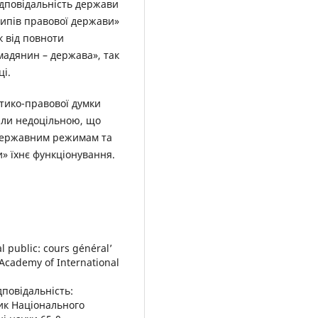
відповідальність держави
ипів правової держави»
к від повноти
мадянин – держава», так
ці.
ітико-правової думки
али недоцільною, що
державним режимам та
» їхнє функціонування.
l public: cours général’
 Academy of International
дповідальність:
ник Національного