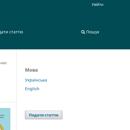
Увійти
дати статтю
Пошук
раво
Мова
Українська
English
Подати статтю