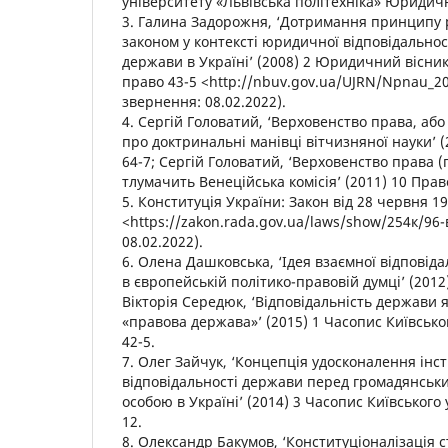
університету «Львівська політехніка» Юридичн
3. Галина Задорожня, ‘Дотримання принципу р
законом у контексті юридичної відповідальнос
держави в Україні’ (2008) 2 Юридичний вісник
право 43-5 <http://nbuv.gov.ua/UJRN/Npnau_20
звернення: 08.02.2022).
4. Сергій Головатий, ‘Верховенство права, аб
про доктринальні манівці вітчизняної науки’ (
64-7; Сергій Головатий, ‘Верховенство права (
тлумачить Венеційська комісія’ (2011) 10 Прав
5. Конституція України: Закон від 28 червня 1
<https://zakon.rada.gov.ua/laws/show/254к/96
08.02.2022).
6. Олена Дашковська, ‘Ідея взаємної відповід
в європейській політико-правовій думці’ (2012
Вікторія Середюк, ‘Відповідальність держави 
«правова держава»’ (2015) 1 Часопис Київсько
42-5.
7. Олег Зайчук, ‘Концепція удосконалення інс
відповідальності держави перед громадянськи
особою в Україні’ (2014) 3 Часопис Київського
12.
8. Олександр Бакумов, ‘Конституціоналізація с