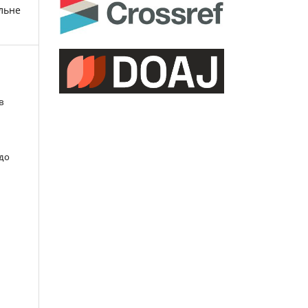
льне
в
 до