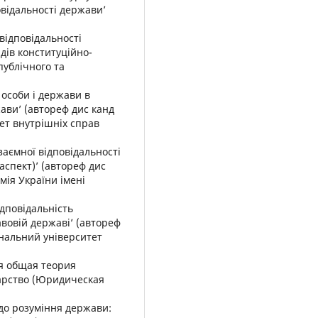
овідальності держави’
відповідальності
дів конституційно-
публічного та
 особи і держави в
жави’ (автореф дис канд
ет внутрішніх справ
аємної відповідальності
спект)’ (автореф дис
ія України імені
дповідальність
вовій державі’ (автореф
ональний університет
ая общая теория
дарство (Юридическая
 до розуміння держави: