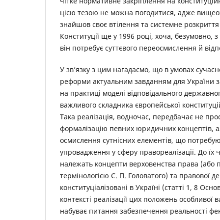
чітке нормативне закріплення на конституційн
цією тезою не можна погодитися, адже вищео
знайшов своє втілення та системне розкриття 
Конституції ще у 1996 році, хоча, безумовно, 
він потребує суттєвого переосмислення й відпо
У зв’язку з цим нагадаємо, що в умовах сучасн
реформи актуальним завданням для України з
на практиці моделі відповідального державно
важливого складника європейської конституці
Така реалізація, водночас, передбачає не пр
формалізацію певних юридичних концептів, а
осмислення сутнісних елементів, що потребу
упровадження у сферу правореалізації. До їх 
належать концепти верховенства права (або п
термінологією С. П. Головатого) та правової д
конституціалізовані в Україні (статті 1, 8 Осно
контексті реалізації цих положень особливої в
набуває питання забезпечення реальності ф