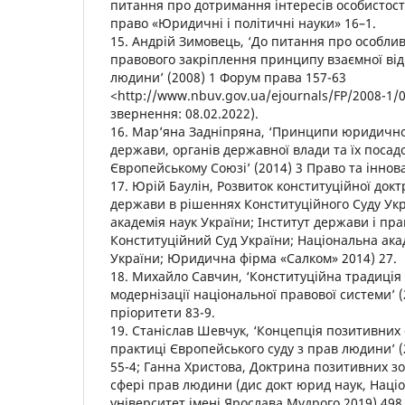
питання про дотримання інтересів особистості
право «Юридичні і політичні науки» 16–1.
15. Андрій Зимовець, ‘До питання про особлив
правового закріплення принципу взаємної від
людини’ (2008) 1 Форум права 157-63
<http://www.nbuv.gov.ua/ejournals/FP/2008-1/0
звернення: 08.02.2022).
16. Мар’яна Задніпряна, ‘Принципи юридичної
держави, органів державної влади та їх посадо
Європейському Союзі’ (2014) 3 Право та іннова
17. Юрій Баулін, Розвиток конституційної докт
держави в рішеннях Конституційного Суду Ук
академія наук України; Інститут держави і пра
Конституційний Суд України; Національна ака
України; Юридична фірма «Салком» 2014) 27.
18. Михайло Савчин, ‘Конституційна традиція в
модернізації національної правової системи’ (
пріоритети 83-9.
19. Станіслав Шевчук, ‘Концепція позитивних 
практиці Європейського суду з прав людини’ (
55-4; Ганна Христова, Доктрина позитивних з
сфері прав людини (дис докт юрид наук, Нац
університет імені Ярослава Мудрого 2019) 498