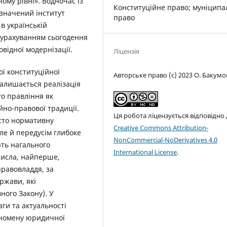
ому рівні». Водночас із
Конституційне правo; муніципа
значений інститут
право
в українській
з урахуванням сьогодення
відної модернізації.
Ліцензія
ої конституційної
Авторське право (c) 2023 О. Бакумо
алишається реалізація
го правління як
йно-правової традиції.
Ця робота ліцензується відповідно
осто нормативну
Creative Commons Attribution-
ле й передусім глибоке
NonCommercial-NoDerivatives 4.0
ють нагального
International License
.
числа, найперше,
равовладдя, за
ержави, які
вного Закону). У
аги та актуальності
еномену юридичної