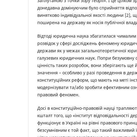
заплутаною з точки зору теорії». І це цілком з
донедавна домінуючим було сприйняття відпов
винятково індивідуальної якості людини [2], 
поширена на державу як носія публічної влад
Відтоді юридична наука збагатилася чималим
розвідок у сфері досліджень феномену юридич
держави як у межах загальнотеоретичної юрис
галузевих юридичних наук. Попри безумовну 
цінність таких розробок, вони зберігають ще
значення – особливо у разі проведення в дер
конституційних реформ, що мають на меті інс
модернізувати та/або зробити ефективним о
правовий феномен.
Досі в конституційно-правовій науці трапляю
кшталт того, що «інститут відповідальності д
функціонує в Україні на рівні правового прин
безсумнівним є той факт, що такий важливий 