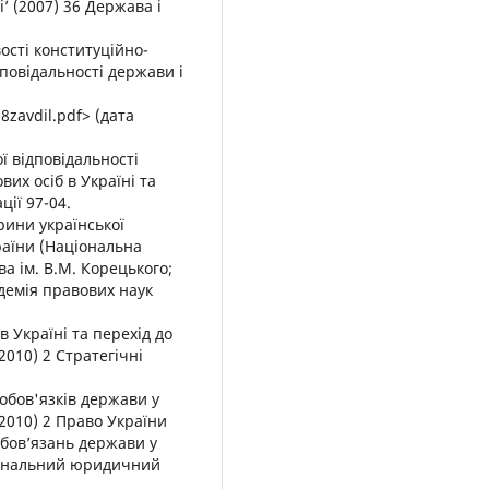
’ (2007) 36 Держава і
ості конституційно-
повідальності держави і
8zavdil.pdf> (дата
 відповідальності
вих осіб в Україні та
ції 97-04.
рини української
раїни (Національна
ва ім. В.М. Корецького;
демія правових наук
 Україні та перехід до
2010) 2 Стратегічні
обов'язків держави у
2010) 2 Право України
обов’язань держави у
іональний юридичний
.